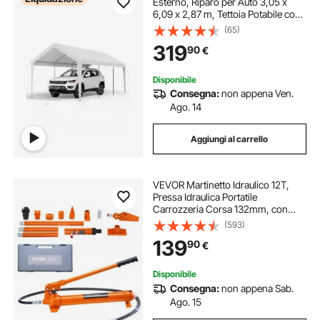
Esterno, Riparo per Auto 3,05 x
6,09 x 2,87 m, Tettoia Potabile con
Pareti Laterali e Porta Rimovibili,
(65)
Resistente ai Raggi UV e all'Acqua,
319
90
€
per Auto e Barca, Bianco
Disponibile
Consegna:
non appena Ven.
Ago. 14
Aggiungi al carrello
VEVOR Martinetto Idraulico 12T,
Pressa Idraulica Portatile
Carrozzeria Corsa 132mm, con
Tubo Olio da 1,4 m e Custodia, per
(593)
Riparazione Telaio Auto
139
90
€
Costruzione Auto, Martinetto
Idraulico Cilindro
Disponibile
Consegna:
non appena Sab.
Ago. 15