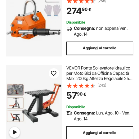
(258)
mm, Sollevatore a Magneti
274
90
€
Permanenti Fattore di Sicurezza 2,5
Forza Trazione 2500kg
Disponibile
Consegna:
non appena Ven.
Ago. 14
Aggiungi al carrello
VEVOR Ponte Sollevatore Idraulico
per Moto Bici da Officina Capacità
Max. 200kg Altezza Regolabile 255
mm-460 mm, Ponte Sollevatore
(243)
Alzamoto Antiscivolo da Officina
57
90
€
per Moto Bici Operazione Idraulica
Disponibile
Consegna:
Lun. Ago. 10 - Ven.
Ago. 14
Aggiungi al carrello