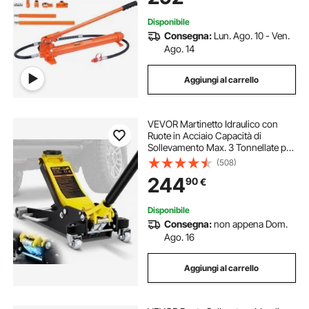
Disponibile
Consegna:
Lun. Ago. 10 - Ven.
Ago. 14
Aggiungi al carrello
VEVOR Martinetto Idraulico con
Ruote in Acciaio Capacità di
Sollevamento Max. 3 Tonnellate per
Riparazione Auto Barca Veicolo,
(508)
Sollevatore con Ruote Altezza
244
90
€
Regolabile tra 90-500mm da Auto
Camion
Disponibile
Consegna:
non appena Dom.
Ago. 16
Aggiungi al carrello