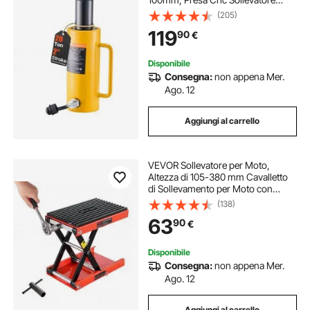
Pneumatica in Metallo Resistente
(205)
con Verniciatura a Spruzzo, Cric
119
90
€
Pneumatico per Auto con Testa di
Connessione
Disponibile
Consegna:
non appena Mer.
Ago. 12
Aggiungi al carrello
VEVOR Sollevatore per Moto,
Altezza di 105-380 mm Cavalletto
di Sollevamento per Moto con
Ampio Ponte, Martinetto a Forbice
(138)
per Moto in Acciaio per Impieghi
63
90
€
Gravosi con Cricchetto e Manovella
per ATV
Disponibile
Consegna:
non appena Mer.
Ago. 12
Aggiungi al carrello