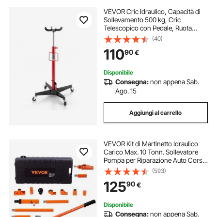
VEVOR Cric Idraulico, Capacità di
Sollevamento 500 kg, Cric
Telescopico con Pedale, Ruota
Girevole, Altezza di Sollevamento
(40)
Elevata 1120 a 1870 mm, Sollevatore
110
90
€
Idraulico per Motore per Garage
Disponibile
Consegna:
non appena Sab.
Ago. 15
Aggiungi al carrello
VEVOR Kit di Martinetto Idraulico
Carico Max. 10 Tonn. Sollevatore
Pompa per Riparazione Auto Corsa
da 135 mm, Kit Utensili Sollevatore
(593)
Idraulico Tipo d'Olio HV15 Cilindro
125
90
€
Q235B Anello di Tenuta TPU
Disponibile
Consegna:
non appena Sab.