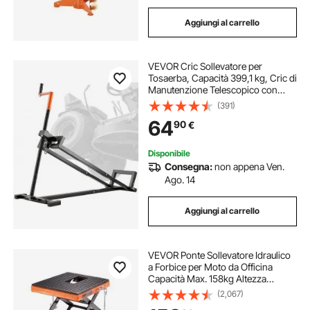
Aggiungi al carrello
VEVOR Cric Sollevatore per
Tosaerba, Capacità 399,1 kg, Cric di
Manutenzione Telescopico con
Manovella e Maniglia per
(391)
Elettroutensili, Sollevatore
64
90
€
Pieghevole per Trattorini da
Giardino e Tosaerba Nero
Disponibile
Consegna:
non appena Ven.
Ago. 14
Aggiungi al carrello
VEVOR Ponte Sollevatore Idraulico
a Forbice per Moto da Officina
Capacità Max. 158kg Altezza
Regolabile 35-90,5cm, Ponte
(2,067)
Sollevatore Alzamoto da Officina