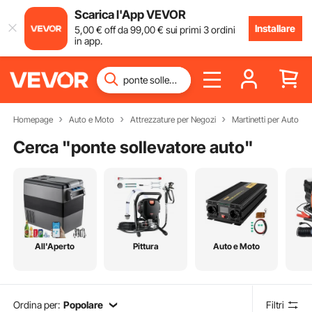
Scarica l'App VEVOR
Installare
5
,00
€
off da
99
,00
€
sui primi 3 ordini
in app.
Homepage
Auto e Moto
Attrezzature per Negozi
Martinetti per Auto
Cerca "
ponte sollevatore auto
"
All'Aperto
Pittura
Auto e Moto
Ordina per:
Popolare
Filtri