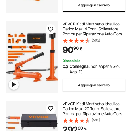
Aggiungi al carrello
cric auto a martinetto
argano per auto
VEVOR Kit di Martinetto Idraulico
argano auto
cric auto lungo
Carico Max. 4 Tonn. Sollevatore
Pompa per Riparazione Auto Corsa
da 125 mm, Kit Utensili Sollevatore
(593)
cric auto 3t
cric da auto
Idraulico Tipo d'Olio HV15 Cilindro
90
90
€
Q235B Anello di Tenuta TPU
Disponibile
Consegna:
non appena Gio.
Ago. 13
Aggiungi al carrello
VEVOR Kit di Martinetto Idraulico
Carico Max. 20 Tonn. Sollevatore
Pompa per Riparazione Auto Corsa
da 145 mm, Kit Utensili Sollevatore
(593)
Idraulico Tipo d'Olio HV15 Cilindro
292
90
€
Q235B Anello di Tenuta TPU