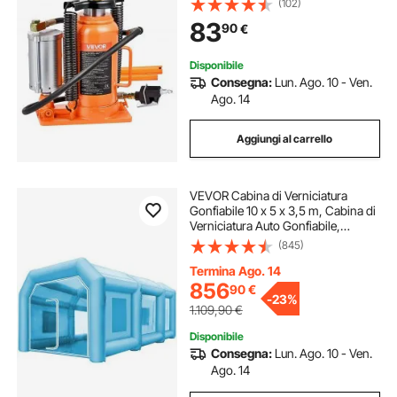
(102)
Gravosi Pneumatico o Manuale con
83
90
€
Pompa per SUV, Camion, Camper
Disponibile
Consegna:
Lun. Ago. 10 - Ven.
Ago. 14
Aggiungi al carrello
VEVOR Cabina di Verniciatura
Gonfiabile 10 x 5 x 3,5 m, Cabina di
Verniciatura Auto Gonfiabile,
Cabina di Spruzzatura Gonfiabile,
(845)
Cabina di Verniciatura per Auto
Portatile per Tenda Parcheggio Auto
Termina Ago. 14
856
90
€
-
23%
1.109,90
€
Disponibile
Consegna:
Lun. Ago. 10 - Ven.
Ago. 14