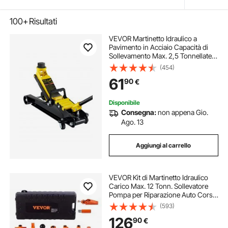
100+
Risultati
VEVOR Martinetto Idraulico a
Pavimento in Acciaio Capacità di
Sollevamento Max. 2,5 Tonnellate
per Riparazione Auto Barca Veicolo,
(454)
Sollevatore con Ruote Altezza
61
90
€
Regolabile tra 85-380mm da Auto
Camion
Disponibile
Consegna:
non appena Gio.
Ago. 13
Aggiungi al carrello
VEVOR Kit di Martinetto Idraulico
Carico Max. 12 Tonn. Sollevatore
Pompa per Riparazione Auto Corsa
da 135 mm, Kit Utensili Sollevatore
(593)
Idraulico Tipo d'Olio HV15 Cilindro
126
90
€
Q235B Anello di Tenuta TPU