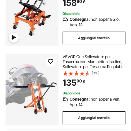
158
90
€
Operazione Idraulica Piattaforma
41,5 x 35 cm
Disponibile
Consegna:
non appena Gio.
Ago. 13
Aggiungi al carrello
VEVOR Cric Sollevatore per
Tosaerba con Martinetto Idraulico,
Sollevatore per Tosaerba Regolabile
in Acciaio Carbonio per Trattori
(391)
Guida e Tosaerba a Raggio Sterzata
135
90
€
Zero, Capacità 225 kg Arancione
Disponibile
Consegna:
non appena Ven.
Ago. 14
Aggiungi al carrello