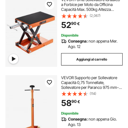
a Forbice per Moto da Officina
Capacità Max. 500kg Altezza
Regolabile 9,5-35cm, Ponte
(2,067)
Sollevatore Alzamoto da Officina
52
90
€
Operazione Idraulica Piattaforma
36,5 x 22,2 cm
Disponibile
Consegna:
non appena Mer.
Ago. 12
Aggiungi al carrello
VEVOR Supporto per Sollevatore
Capacità 0,75 Tonnellate,
Sollevatore per Paranco 975 mm-
1915 mm Maniglia Girevole Montata
(114)
su Cuscinetto, Supporto per
58
90
€
Paranco Vite Filettata
Autobloccante Garage
Disponibile
Consegna:
non appena Gio.
Ago. 13