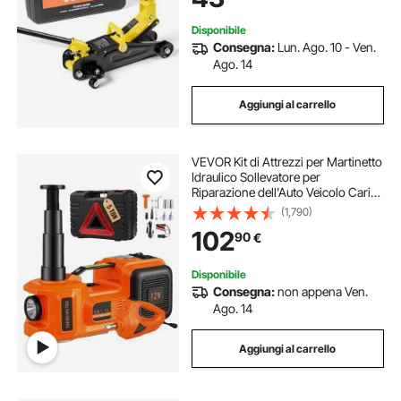
Disponibile
Consegna:
Lun. Ago. 10 - Ven.
Ago. 14
Aggiungi al carrello
VEVOR Kit di Attrezzi per Martinetto
Idraulico Sollevatore per
Riparazione dell'Auto Veicolo Carico
Massimo 5 Tonnellate Corrente CC
(1,790)
12V 180W 15A Pressione 10bar,
102
90
€
Cassetta di Attrezzi per Martinetto
Disponibile
Consegna:
non appena Ven.
Ago. 14
Aggiungi al carrello