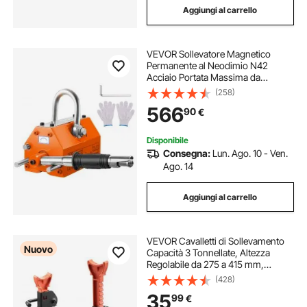
Aggiungi al carrello
VEVOR Sollevatore Magnetico
Permanente al Neodimio N42
Acciaio Portata Massima da
2000kg Dimensioni Base
(258)
350x150x168 mm, Sollevatore a
566
90
€
Magneti Permanenti Fattore di
Sicurezza 2,5 Forza Trazione
5000kg
Disponibile
Consegna:
Lun. Ago. 10 - Ven.
Ago. 14
Aggiungi al carrello
VEVOR Cavalletti di Sollevamento
Nuovo
Capacità 3 Tonnellate, Altezza
Regolabile da 275 a 415 mm,
Robusti Cavalletti di Sollevamento
(428)
in Acciaio con Bloccaggio, per SUV,
35
99
€
Auto, Nero e Arancione