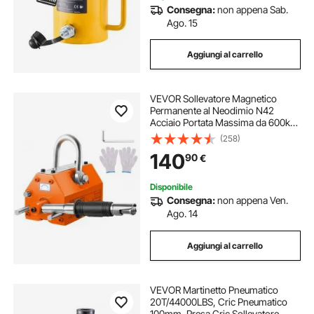
Consegna:
non appena Sab.
Ago. 15
Aggiungi al carrello
VEVOR Sollevatore Magnetico
Permanente al Neodimio N42
Acciaio Portata Massima da 600kg
Dimensioni Base 210x118x118 mm,
(258)
Sollevatore a Magneti Permanenti
140
90
€
Fattore di Sicurezza 2,5 Forza
Trazione 1500kg
Disponibile
Consegna:
non appena Ven.
Ago. 14
Aggiungi al carrello
VEVOR Martinetto Pneumatico
20T/44000LBS, Cric Pneumatico
100mm, Presa Cric Sollevatore