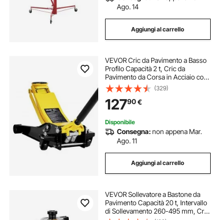
Ago. 14
Aggiungi al carrello
VEVOR Cric da Pavimento a Basso
Profilo Capacità 2 t, Cric da
Pavimento da Corsa in Acciaio con
Pompa a Sollevamento Rapido a
(329)
Doppio Pistone, Sollevatore
127
90
€
Idraulico per Auto Sportive, Berline
Disponibile
Consegna:
non appena Mar.
Ago. 11
Aggiungi al carrello
VEVOR Sollevatore a Bastone da
Pavimento Capacità 20 t, Intervallo
di Sollevamento 260-495 mm, Cric
a Bottiglia Saldato per Impieghi