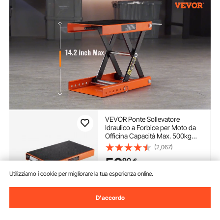
VEVOR Ponte Sollevatore
Idraulico a Forbice per Moto da
Officina Capacità Max. 500kg
Altezza Regolabile 9,5-35cm,
(2,067)
Ponte Sollevatore Alzamoto da
52
90
€
Officina Operazione Idraulica
Piattaforma 36,5 x 22,2 cm
Utilizziamo i cookie per migliorare la tua esperienza online.
Disponibile
Consegna:
non appena Mer.
D'accordo
Ago. 12