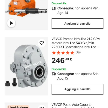
Disponibile
Consegna:
non appena Ven.
Ago. 14
Aggiungi al carrello
VEVOR Pompa Idraulica 21.2 GPM
Motore Idraulico 540 Giri/min
2250PSI Spaccalegna Idraulico
Porta di Uscita SAE 12 per
(70)
Spaccalegna per Sollevatore
246
90
€
Portellone Camion, Sollevatore a
Forbice
Disponibile
Consegna:
non appena Sab.
Ago. 15
Aggiungi al carrello
VEVOR Posto Auto Coperto
Liquidazione