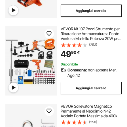
Aggiungi al carrello
VEVOR Kit 107 Pezzi Strumento per
Riparazione Ammaccature a Ponte
Ventosa Martello Potenza 20W per
Carrozzeria Auto Veicolo da Garage
(253)
Officina Fai-da-te, Kit Estrattore a
49
90
€
Ponte Estrattore a Martello
Disponibile
Consegna:
non appena Mer.
Ago. 12
Aggiungi al carrello
VEVOR Sollevatore Magnetico
Permanente al Neodimio N42
Acciaio Portata Massima da 400kg
Dimensioni Base 156x91x98 mm,
(258)
Sollevatore a Magneti Permanenti