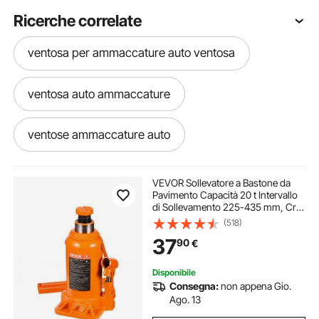
Ricerche correlate
ventosa per ammaccature auto ventosa
ventosa auto ammaccature
ventose ammaccature auto
ventosa per ammaccature auto
VEVOR Sollevatore a Bastone da
Pavimento Capacità 20 t Intervallo
di Sollevamento 225-435 mm, Cric
ammaccatura auto ventosa
a Bottiglia Saldato per Impieghi
(518)
Gravosi per Auto, SUV, Ascensori
37
90
€
Domestici e Attrezzature Agricole
ventosa per carrozzeria auto
Disponibile
Consegna:
non appena Gio.
martinetto auto
cric per auto martinetto
Ago. 13