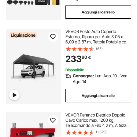
Aggiungi al carrello
VEVOR Posto Auto Coperto
Liquidazione
Esterno, Riparo per Auto 3,05 x
6,09 x 2,87 m, Tettoia Potabile con
Pareti Laterali e Porta Rimovibili,
(65)
Resistente ai Raggi UV e all'Acqua,
233
90
€
per Auto e Barca, Grigio
Disponibile
Consegna:
Lun. Ago. 10 - Ven.
Ago. 14
Aggiungi al carrello
VEVOR Paranco Elettrico Doppio
Cavo Carico max. 1200 kg,
Telecomando a Filo 4,2 m, Altezza
di Sollevamento Cavo Singolo 12 m,
(1,379)
Paranco Arresto di Emergenza,