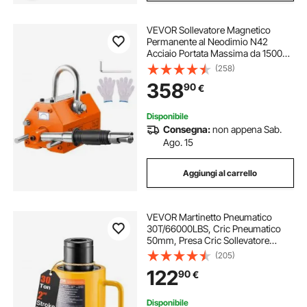
VEVOR Sollevatore Magnetico
Permanente al Neodimio N42
Acciaio Portata Massima da 1500kg
Dimensioni Base 300x133x139
(258)
mm, Sollevatore a Magneti
358
90
€
Permanenti Fattore di Sicurezza 2,5
Forza Trazione 3750kg
Disponibile
Consegna:
non appena Sab.
Ago. 15
Aggiungi al carrello
VEVOR Martinetto Pneumatico
30T/66000LBS, Cric Pneumatico
50mm, Presa Cric Sollevatore
Pneumatica in Metallo Resistente
(205)
con Verniciatura a Spruzzo, Cric
122
90
€
Pneumatico per Auto con Testa di
Connessione
Disponibile