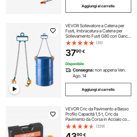
Aggiungi al carrello
VEVOR Sollevatore a Catena per
Fusti, Imbracatura a Catena per
Sollevamento Fusti G80 con Gancio
di Sicurezza, Capacità di 1 T, per
(35)
Carrello Elevatore con Gru,
37
90
€
Sollevatore in Acciaio al Carboni
Disponibile
Consegna:
non appena Ven.
Ago. 14
Aggiungi al carrello
VEVOR Cric da Pavimento a Basso
Profilo Capacità 1,5 t, Cric da
Pavimento da Corsa in Acciaio con
Pompa a Sollevamento Rapido a
(329)
Pistone Singolo, Sollevatore
43
90
€
Idraulico per Auto Sportive, Berline