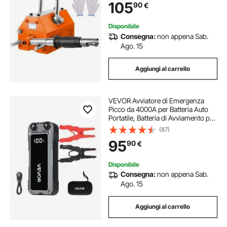
105
90
€
Fattore di Sicurezza 2,5 Forza di
Trazione 1000kg
Disponibile
Consegna:
non appena Sab.
Ago. 15
Aggiungi al carrello
VEVOR Avviatore di Emergenza
Picco da 4000A per Batteria Auto
Portatile, Batteria di Avviamento per
Auto 12V con Torcia a 3 Modi Cavo
(87)
di Avviamento per Motori Corrente
95
90
€
da 700A Potenza Uscita 18W
Disponibile
Consegna:
non appena Sab.
Ago. 15
Aggiungi al carrello