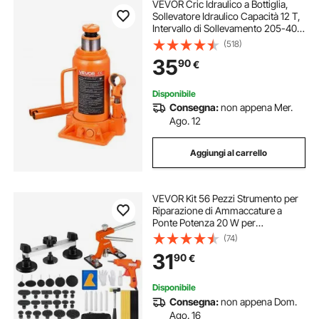
VEVOR Cric Idraulico a Bottiglia,
Sollevatore Idraulico Capacità 12 T,
Intervallo di Sollevamento 205-400
mm, Cric a Bottiglia Saldato per
(518)
Riparazioni Auto, Ascensori
35
90
€
Domestici, Arancione
Disponibile
Consegna:
non appena Mer.
Ago. 12
Aggiungi al carrello
VEVOR Kit 56 Pezzi Strumento per
Riparazione di Ammaccature a
Ponte Potenza 20 W per
Carrozzeria Auto Veicolo da Garage
(74)
Officina Fai-da-te, Kit Estrattore
31
90
€
Ammaccature a Ponte in Alluminio
PVC Gomma
Disponibile
Consegna:
non appena Dom.
Ago. 16