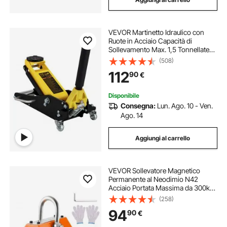
VEVOR Martinetto Idraulico con
Ruote in Acciaio Capacità di
Sollevamento Max. 1,5 Tonnellate
per Riparazione Auto Barca Veicolo,
(508)
Sollevatore con Ruote Altezza
112
90
€
Regolabile tra 80-365mm da Auto
Camion
Disponibile
Consegna:
Lun. Ago. 10 - Ven.
Ago. 14
Aggiungi al carrello
VEVOR Sollevatore Magnetico
Permanente al Neodimio N42
Acciaio Portata Massima da 300kg
Dimensioni Base 156x91x98 mm,
(258)
Sollevatore a Magneti Permanenti
94
90
€
Fattore di Sicurezza 2,5 Forza di
Trazione 750 kg