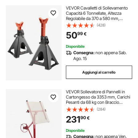
VEVOR Cavalletti di Sollevamento
Capacità 6 Tonnellate, Altezza
Regolabile da 370 a 580 mm,
Robusti Cavalletti di Sollevamento
(428)
in Acciaio con Doppio Bloccaggio,
50
99
€
per Camper, Piccoli Camion
Disponibile
Consegna:
non appena Sab.
Ago. 15
Aggiungi al carrello
VEVOR Sollevatore di Pannelli in
Cartongesso da 3353 mm, Carichi
Pesanti da 68 kg con Braccio
Telescopico Regolabile, Ruote
(284)
Bloccabile, Ideale per Installazioni
231
90
€
su Soffitti e Pareti Rosso
Disponibile
Consegna:
non appena Ven.