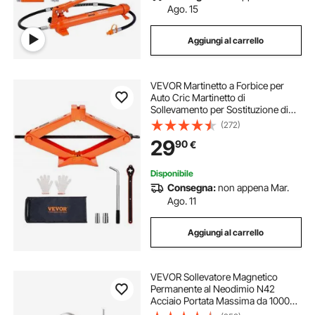
Ago. 15
Aggiungi al carrello
VEVOR Martinetto a Forbice per
Auto Cric Martinetto di
Sollevamento per Sostituzione di
Pneumatici Capacità Max. 2,5
(272)
Tonnellate da Officina Garage,
29
90
€
Martinetto Manuale per
Sollevamento Auto 95-435 mm
Disponibile
Consegna:
non appena Mar.
Ago. 11
Aggiungi al carrello
VEVOR Sollevatore Magnetico
Permanente al Neodimio N42
Acciaio Portata Massima da 1000kg
Dimensioni Base 256x133x139