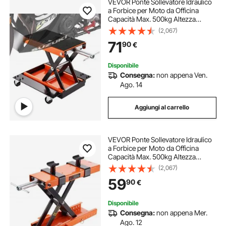
VEVOR Ponte Sollevatore Idraulico
a Forbice per Moto da Officina
Capacità Max. 500kg Altezza
Regolabile 12-39cm, Ponte
(2,067)
Sollevatore Alzamoto da Officina
71
90
€
Operazione Idraulica Piattaforma
37,1 x 22,8 cm
Disponibile
Consegna:
non appena Ven.
Ago. 14
Aggiungi al carrello
VEVOR Ponte Sollevatore Idraulico
a Forbice per Moto da Officina
Capacità Max. 500kg Altezza
Regolabile 8,9-33,8 cm, Ponte
(2,067)
Sollevatore Alzamoto con 2 Selle
59
90
€
Antiscivolo da Officina Operazione
Idraulica
Disponibile
Consegna:
non appena Mer.
Ago. 12