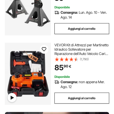
Disponibile
Consegna:
Lun. Ago. 10 - Ven.
Ago. 14
Aggiungi al carrello
VEVOR Kit di Attrezzi per Martinetto
Idraulico Sollevatore per
Riparazione dell'Auto Veicolo Carico
Massimo 5 Tonnellate Corrente CC
(1,790)
12V 180W 15A Pressione 10bar,
85
90
€
Cassetta di Attrezzi per Martinetto
Disponibile
Consegna:
non appena Mer.
Ago. 12
Aggiungi al carrello