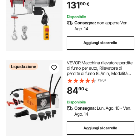
131
90
€
Sollevatore per Garage, Magazzino,
Fabbrica
Disponibile
Consegna:
non appena Ven.
Ago. 14
Aggiungi al carrello
VEVOR Macchina rilevatore perdite
Liquidazione
di fumo per auto, Rilevatore di
perdite di fumo 8L/min, Modalità
aria e modalità fumo, Rilevatore di
(176)
perdite con manometro pompe ad
84
90
€
aria, Tester diagnostico auto
Disponibile
Consegna:
Lun. Ago. 10 - Ven.
Ago. 14
Aggiungi al carrello