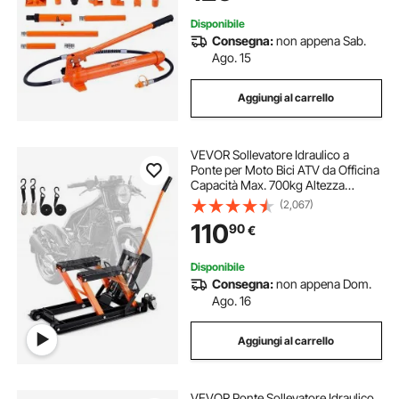
Disponibile
Consegna:
non appena Sab.
Ago. 15
Aggiungi al carrello
VEVOR Sollevatore Idraulico a
Ponte per Moto Bici ATV da Officina
Capacità Max. 700kg Altezza
Regolabile 12-38,5cm, Sollevatore
(2,067)
Alzamoto con Ruote Officina
110
90
€
Operazione Idraulica con Perno di
Sicurezza
Disponibile
Consegna:
non appena Dom.
Ago. 16
Aggiungi al carrello
VEVOR Ponte Sollevatore Idraulico