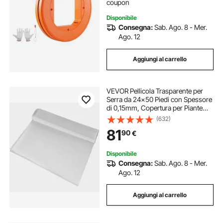
coupon
Disponibile
Consegna:
Sab. Ago. 8 - Mer.
Ago. 12
Aggiungi al carrello
VEVOR Pellicola Trasparente per
Serra da 24x50 Piedi con Spessore
di 0,15mm, Copertura per Piante
Serra da Giardinaggio in Polietilene,
(632)
contro Raggi UV per progetti
81
90
€
Industriali, Residenziali Agricoli
Disponibile
Consegna:
Sab. Ago. 8 - Mer.
Ago. 12
Aggiungi al carrello