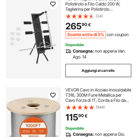
Polistirolo a Filo Caldo 200 W,
Taglierina per Polistirolo
Autoportante, con 6 Fili Riscaldanti
(24)
in Nichel-Cromo, Lunghezza di
265
90
€
Taglio max. 1150 mm
Sconto extra di 5%
con coupon
Disponibile
Consegna:
non appena Ven.
Ago. 14
Aggiungi al carrello
VEVOR Cavo in Acciaio Inossidabile
T316, 300M Fune Metallica per
Cavo Forza di 1T, Corda a Filo da
1x19 Costruzione per Sartiame,
(944)
Sollevamento, Spinta, Trazione e
115
90
€
Trasporto in Energia e Industria
Disponibile
Consegna:
non appena Gio.