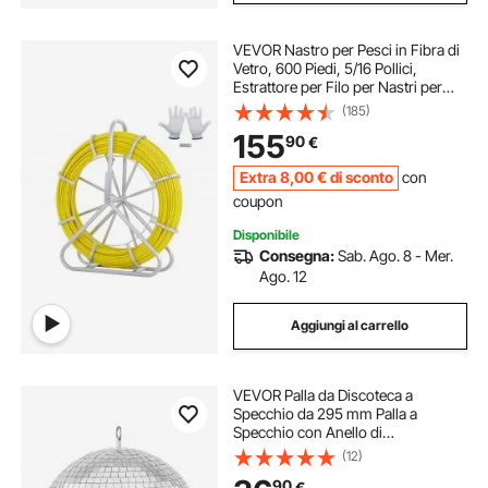
VEVOR Nastro per Pesci in Fibra di
Vetro, 600 Piedi, 5/16 Pollici,
Estrattore per Filo per Nastri per
Canne da Condotto, Asta per Cavi
(185)
con Supporto per Mulinello in
155
90
€
Acciaio, 3 Teste di Trazione
Extra
8
,00
€
di sconto
con
coupon
Disponibile
Consegna:
Sab. Ago. 8 - Mer.
Ago. 12
Aggiungi al carrello
VEVOR Palla da Discoteca a
Specchio da 295 mm Palla a
Specchio con Anello di
Sospensione, Decorazioni per
(12)
Feste con Palla da Discoteca con
90
€
Fulmini, Ideale per DJ Club,