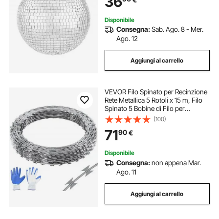
36
Matrimoni, Compleanni, Natale
Disponibile
Consegna:
Sab. Ago. 8 - Mer.
Ago. 12
Aggiungi al carrello
VEVOR Filo Spinato per Recinzione
Rete Metallica 5 Rotoli x 15 m, Filo
Spinato 5 Bobine di Filo per
Recinzione Giardino Artigianato Filo
(100)
Spirale, Filo Spinato Diametro 48cm
71
90
€
Recinzione per il Pascolo
Disponibile
Consegna:
non appena Mar.
Ago. 11
Aggiungi al carrello