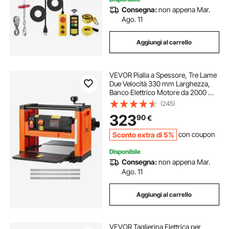
Consegna:
non appena Mar.
Ago. 11
Aggiungi al carrello
VEVOR Pialla a Spessore, Tre Lame
Due Velocità 330 mm Larghezza,
Banco Elettrico Motore da 2000 W
e 23500 Giri/min, Doppi Rulli
(245)
Protezione Eccessiva, per Materiali
323
90
€
in Legno Duro e Tenero
Sconto extra di 5%
con coupon
Disponibile
Consegna:
non appena Mar.
Ago. 11
Aggiungi al carrello
VEVOR Taglierina Elettrica per