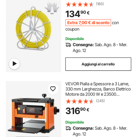
Canne da Condotto, Asta per Cavi
(185)
con Supporto per Mulinello in
134
90
€
Acciaio, 3 Teste di Trazione
Extra
7
,00
€
di sconto
con
coupon
Disponibile
Consegna:
Sab. Ago. 8 - Mer.
Ago. 12
Aggiungi al carrello
VEVOR Pialla a Spessore a 3 Lame,
330 mm Larghezza, Banco Elettrico
Motore da 2000 W e 23500
Giri/min, Doppi Rulli, Protezione
(245)
Eccessiva, a Velocità Singola, per
316
90
€
Legno Duro e Tenero
Disponibile
Consegna:
Sab. Ago. 8 - Mer.
Ago. 12