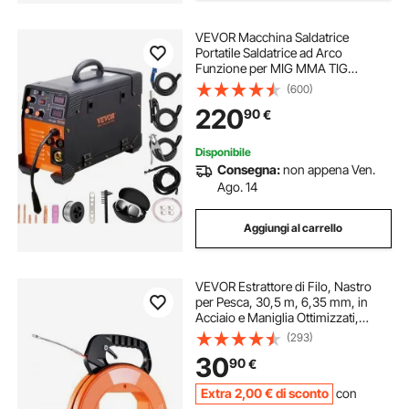
VEVOR Macchina Saldatrice
Portatile Saldatrice ad Arco
Funzione per MIG MMA TIG
Corrente tra 30-200A, Saldatrice
(600)
Portatile Spessore del Filo 0,8 mm
220
90
€
& 1 mm, Saldatrice ad Arco Portatile
8,4kg
Disponibile
Consegna:
non appena Ven.
Ago. 14
Aggiungi al carrello
VEVOR Estrattore di Filo, Nastro
per Pesca, 30,5 m, 6,35 mm, in
Acciaio e Maniglia Ottimizzati,
Strumento di Estrazione Filo, Pesca
(293)
Tape Strumenti e Condotti Elettrici
30
90
€
Non Conduttivo
Extra
2
,00
€
di sconto
con