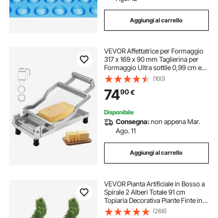
Aggiungi al carrello
VEVOR Affettatrice per Formaggio
317 x 169 x 90 mm Taglierina per
Formaggio Ultra sottile 0,99 cm e
1,98 cm Filo per Affettare
(100)
Formaggio Staccabile, con Filo per
74
90
€
Coltello in Acciaio Inossidabile 316
Disponibile
Consegna:
non appena Mar.
Ago. 11
Aggiungi al carrello
VEVOR Pianta Artificiale in Bosso a
Spirale 2 Alberi Totale 91 cm
Topiaria Decorativa Piante Finte in
PE con 10 Foglie di Ricambio, per
(268)
Decorazione Interno Esterno