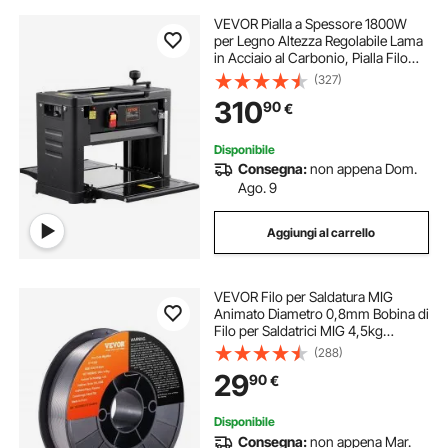
VEVOR Pialla a Spessore 1800W
per Legno Altezza Regolabile Lama
in Acciaio al Carbonio, Pialla Filo
Spessore 15 Amp 2000 W 23500
(327)
giri/min, Pialla a Spessore per
310
90
€
Lavorazione di Legno Larghezza 33
cm
Disponibile
Consegna:
non appena Dom.
Ago. 9
Aggiungi al carrello
VEVOR Filo per Saldatura MIG
Animato Diametro 0,8mm Bobina di
Filo per Saldatrici MIG 4,5kg
Portatile in Acciaio Morbido
(288)
200mm, Filo di Saldatura Trazione
29
90
€
Massima 560 MPa per Saldatrici
MIG con Bobina
Disponibile
Consegna:
non appena Mar.