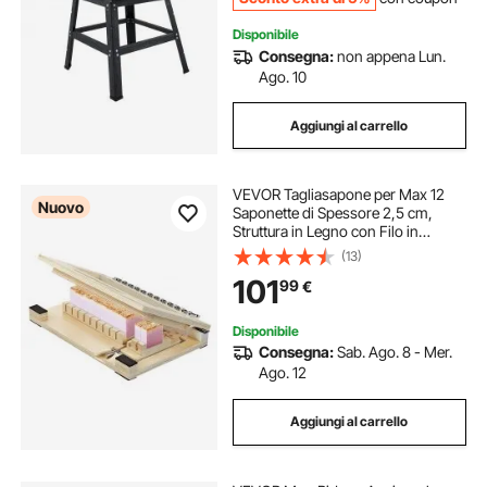
Disponibile
Consegna:
non appena Lun.
Ago. 10
Aggiungi al carrello
VEVOR Tagliasapone per Max 12
Nuovo
Saponette di Spessore 2,5 cm,
Struttura in Legno con Filo in
Acciaio Inox, con Fili di Ricambio,
(13)
Strumento di Taglio Multiuso per
101
99
€
Saponi Candele Artigianali Fai Da Te
Disponibile
Consegna:
Sab. Ago. 8 - Mer.
Ago. 12
Aggiungi al carrello