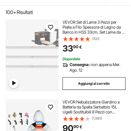
100+
Risultati
VEVOR Set di Lame 3 Pezzi per
Pialla a Filo Spessore di Legno da
Banco in HSS 33cm, Set Lame da 3
Pezzi per Pialla Filo Spessore di
(100)
Legno da Banco in Acciaio 32-
33
90
€
33cm, Lame per Pialla in Materiale
HSS
Disponibile
Consegna:
non appena Mer.
Ago. 12
Aggiungi al carrello
VEVOR Nebulizzatore Giardino a
Batteria da Spalla Serbatoio 15L
Ugelli Sostituibili 8 Pezzi con
Bacchette per Irrigazione Prato Orto
(1,980)
Serra Piante, Irroratrice
90
90
€
Spruzzatrice a Zaino a Pressione