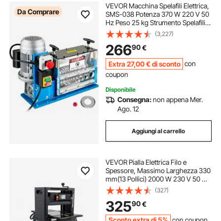
VEVOR Macchina Spelafili Elettrica,
Da Comprare
SMS-038 Potenza 370 W 220 V 50
Hz Peso 25 kg Strumento Spelafili
Blu Materiale Alluminio, Acrilico,
(3,227)
Filo di Rame per Gestire
266
90
€
Contemporaneamente Diversi Tipi
di Fili
Extra
27
,00
€
di sconto
con
coupon
Disponibile
Consegna:
non appena Mer.
Ago. 12
Aggiungi al carrello
VEVOR Pialla Elettrica Filo e
Spessore, Massimo Larghezza 330
mm(13 Pollici) 2000 W 230 V 50 Hz
Pialla Spessore per Legno
(327)
Professionale per La Lavorazione di
325
90
€
Materiali Come Legno, Bambù,
Rivestimento in Nylon
Sconto extra di 5%
con coupon