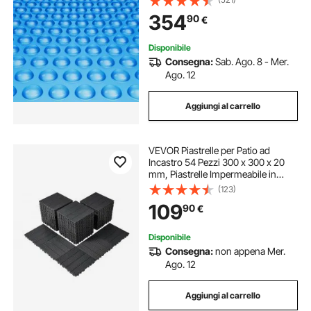
Piscina per Piscina Interrata Fuori
354
90
€
Terra, per Riscaldamento Acqua,
Blu
Disponibile
Consegna:
Sab. Ago. 8 - Mer.
Ago. 12
Aggiungi al carrello
VEVOR Piastrelle per Patio ad
Incastro 54 Pezzi 300 x 300 x 20
mm, Piastrelle Impermeabile in
Plastica, Piastrelle per Tutte Le
(123)
Condizioni Atmosferiche, per
109
90
€
Portico Piscina Cortile, Grigio Scuro
Disponibile
Consegna:
non appena Mer.
Ago. 12
Aggiungi al carrello