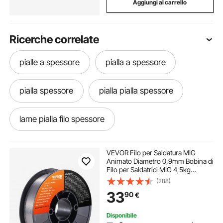
Aggiungi al carrello
Ricerche correlate
pialle a spessore
pialla a spessore
pialla spessore
pialla pialla spessore
lame pialla filo spessore
lame per pialla filo spessore
VEVOR Filo per Saldatura MIG
Animato Diametro 0,9mm Bobina di
Filo per Saldatrici MIG 4,5kg
sfogliatrice pasta spessore
Portatile in Acciaio Morbido
(288)
200mm, Filo di Saldatura Trazione
33
90
€
Massima 560 MPa per Saldatrici
MIG con Bobina
tagliapiastrelle spessore
spessori
Disponibile