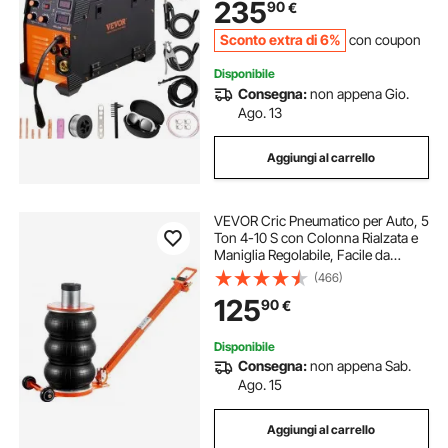
235
90
€
Saldatrice ad Arco Portatile 8,4kg
Sconto extra di 6%
con coupon
Disponibile
Consegna:
non appena Gio.
Ago. 13
Aggiungi al carrello
VEVOR Cric Pneumatico per Auto, 5
Ton 4-10 S con Colonna Rialzata e
Maniglia Regolabile, Facile da
Sollevare e Salvaspazio con
(466)
Spessore Cuscinetto in Gomma,
125
90
€
Cric Adatto a Berline, SUV, Pick-up
Disponibile
Consegna:
non appena Sab.
Ago. 15
Aggiungi al carrello