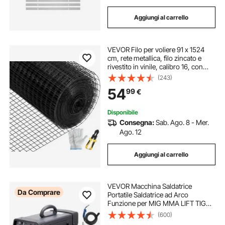
Aggiungi al carrello
VEVOR Filo per voliere 91 x 1524
cm, rete metallica, filo zincato e
rivestito in vinile, calibro 16, con
pinze da taglio, per recinzioni da
(243)
giardino e recinti per animali
54
99
€
domestici
Disponibile
Consegna:
Sab. Ago. 8 - Mer.
Ago. 12
Aggiungi al carrello
VEVOR Macchina Saldatrice
Da Comprare
Portatile Saldatrice ad Arco
Funzione per MIG MMA LIFT TIG
Corrente tra 50-250 A, Saldatrice
(600)
Portatile Spessore del Filo,