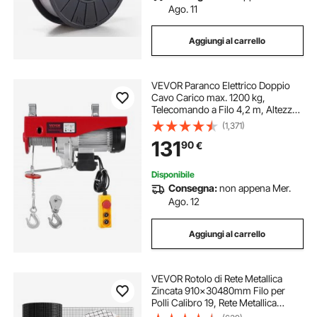
Ago. 11
Aggiungi al carrello
VEVOR Paranco Elettrico Doppio
Cavo Carico max. 1200 kg,
Telecomando a Filo 4,2 m, Altezza
di Sollevamento Cavo Singolo 12 m,
(1,371)
Paranco Arresto di Emergenza,
131
90
€
Sollevatore per Garage, Magazzino,
Fabbrica
Disponibile
Consegna:
non appena Mer.
Ago. 12
Aggiungi al carrello
VEVOR Rotolo di Rete Metallica
Zincata 910x30480mm Filo per
Polli Calibro 19, Rete Metallica
Rivestita in Vinile per Recinzioni per