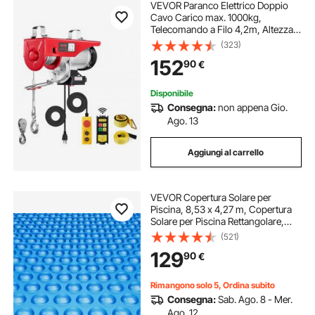
VEVOR Paranco Elettrico Doppio
Cavo Carico max. 1000kg,
Telecomando a Filo 4,2m, Altezza
Sollevamento Cavo Singolo 12m,
(323)
Paranco Arresto di Emergenza,
152
90
€
Sollevatore per Garage, Magazzino,
Fabbrica
Disponibile
Consegna:
non appena Gio.
Ago. 13
Aggiungi al carrello
VEVOR Copertura Solare per
Piscina, 8,53 x 4,27 m, Copertura
Solare per Piscina Rettangolare,
Spessore 0,4 mm, Protezione per
(521)
Piscina per Piscina Interrata Fuori
129
90
€
Terra, per Riscaldamento Acqua,
Blu
Rimangono solo 5, Ordina subito
Consegna:
Sab. Ago. 8 - Mer.
Ago. 12