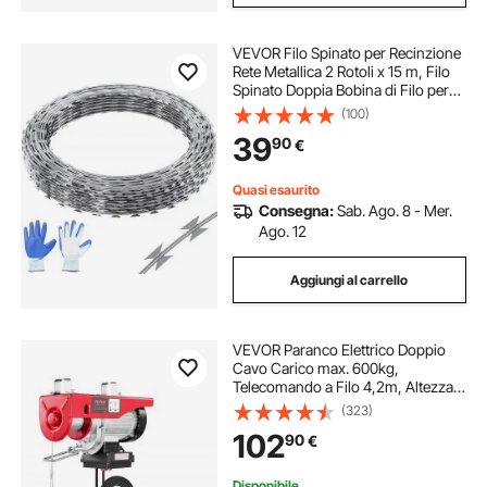
VEVOR Filo Spinato per Recinzione
Rete Metallica 2 Rotoli x 15 m, Filo
Spinato Doppia Bobina di Filo per
Recinzione Giardino Artigianato Filo
(100)
Spirale, Filo Spinato Zincato
39
90
€
Recinzione per il Pascolo
Quasi esaurito
Consegna:
Sab. Ago. 8 - Mer.
Ago. 12
Aggiungi al carrello
VEVOR Paranco Elettrico Doppio
Cavo Carico max. 600kg,
Telecomando a Filo 4,2m, Altezza
di Sollevamento Cavo Singolo 12m,
(323)
Paranco Arresto di Emergenza,
102
90
€
Sollevatore per Garage, Magazzino,
Fabbrica
Disponibile