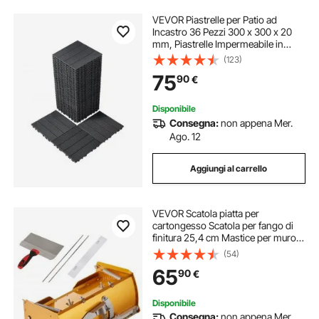
VEVOR Piastrelle per Patio ad
Incastro 36 Pezzi 300 x 300 x 20
mm, Piastrelle Impermeabile in
Plastica, Piastrelle per Tutte Le
(123)
Condizioni Atmosferiche, per
75
90
€
Portico Piscina Cortile, Grigio Scuro
Disponibile
Consegna:
non appena Mer.
Ago. 12
Aggiungi al carrello
VEVOR Scatola piatta per
cartongesso Scatola per fango di
finitura 25,4 cm Mastice per muro
composto 2 lame bonus
(54)
65
90
€
Disponibile
Consegna:
non appena Mer.