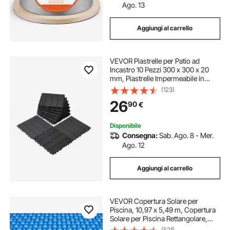
Ago. 13
Aggiungi al carrello
VEVOR Piastrelle per Patio ad
Incastro 10 Pezzi 300 x 300 x 20
mm, Piastrelle Impermeabile in
Plastica, Piastrelle per Tutte Le
(123)
Condizioni Atmosferiche, per
26
90
€
Portico Piscina Cortile, Grigio Scuro
Disponibile
Consegna:
Sab. Ago. 8 - Mer.
Ago. 12
Aggiungi al carrello
VEVOR Copertura Solare per
Piscina, 10,97 x 5,49 m, Copertura
Solare per Piscina Rettangolare,
Spessore 0,4 mm, Protezione per
(521)