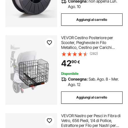
Consegna:
non appena Lun.
spessore escavatore
spessori in acciaio
Ago. 10
Aggiungi al carrello
spessore per anello
spessori anelli
VEVOR Cestino Posteriore per
pialla filo spessore professionale
Scooter, Pieghevole in Filo
Metallico, Cestino per Carichi
Pesanti Spazioso, Funziona con
(282)
Ricevitore, Compatibile con
42
90
€
Maggior Parte Scooter per Disabili
Golden
Disponibile
Consegna:
Sab. Ago. 8 - Mer.
Ago. 12
Aggiungi al carrello
VEVOR Nastro per Pesci in Fibra di
Vetro, 656 Piedi, 1/4 di Pollice,
Estrattore per Filo per Nastri per