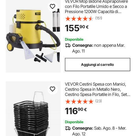
VEVOR Mop Bidone Aspirapolvere
con Filo Portatile Umido e Secco a
Pressione 1200W Capacità di
Cilindro 20L, Aspiracenre a Bidone
(151)
con Filtro HEPA 17Kpa a Pressione
155
90
€
per Cortile Giardino Parco Bidone
Disponibile
Consegna:
non appena Mar.
Ago. 11
Aggiungi al carrello
VEVOR Cestini Spesa con Manici,
Cestino Spesa in Metallo Nero,
Cestino Spesa Portatile in Filo, Set
Cestini Spesa in Rete Metallica Nera
(23)
per Supermercati, Spesa Negozi al
116
90
€
Dettaglio, Nero 12 Pezzi
Disponibile
Consegna:
Sab. Ago. 8 - Mer.
Ago. 12