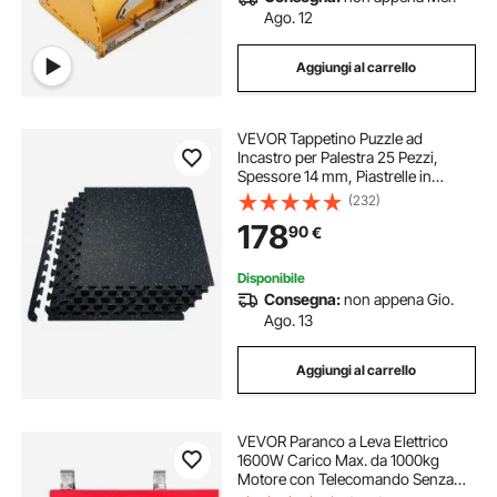
Ago. 12
Aggiungi al carrello
VEVOR Tappetino Puzzle ad
Incastro per Palestra 25 Pezzi,
Spessore 14 mm, Piastrelle in
Schiuma EVA Gommata, Tappetino
(232)
da Palestra 61x61 cm, Copertura
178
90
€
9,3 m², Tappetino Ginnastica,
Casa, Bianco Nero
Disponibile
Consegna:
non appena Gio.
Ago. 13
Aggiungi al carrello
VEVOR Paranco a Leva Elettrico
1600W Carico Max. da 1000kg
Motore con Telecomando Senza