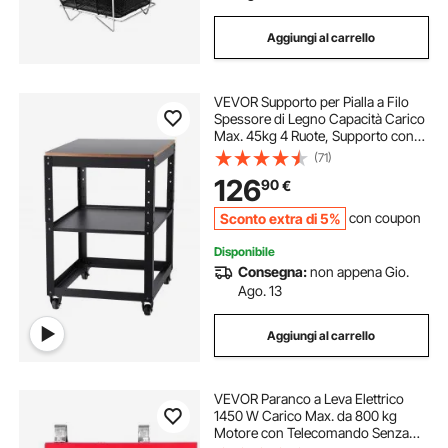
Aggiungi al carrello
VEVOR Supporto per Pialla a Filo
Spessore di Legno Capacità Carico
Max. 45kg 4 Ruote, Supporto con
Ripiano di Lavoro 3 Livelli 4 Rotelle
(71)
per Pialla a Spessore Utensili di
126
90
€
Falegname da Garage Officina
Sconto extra di 5%
con coupon
Disponibile
Consegna:
non appena Gio.
Ago. 13
Aggiungi al carrello
VEVOR Paranco a Leva Elettrico
1450 W Carico Max. da 800 kg
Motore con Telecomando Senza