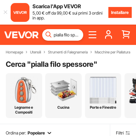
Scarica l'App VEVOR
Installare
5
,00
€
off da
99
,00
€
sui primi 3 ordini
in app.
Homepage
Utensili
Strumenti di Falegnameria
Macchine per Piallatura
Cerca "
pialla filo spessore
"
Legname e
Cucina
Porte e Finestre
Compositi
Ordina per:
Popolare
Filtri