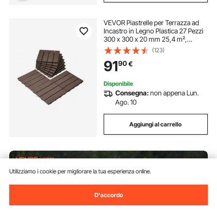
VEVOR Piastrelle per Terrazza ad
Incastro in Legno Plastica 27 Pezzi
300 x 300 x 20 mm 25,4 m²,
Impermeabili per Esterni Tutte
(123)
Stagioni, per Portico, Bordo
91
90
€
Piscina, Balcone, Cortile, Marrone
Scuro
Disponibile
Consegna:
non appena Lun.
Ago. 10
Aggiungi al carrello
Utilizziamo i cookie per migliorare la tua esperienza online.
D'accordo