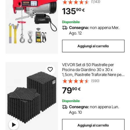
Filo Distanza da 10m, Paranco
(1,143)
Elettrico a Leva per Sollevamento
135
90
€
Carico Velocità 10 m/min Altezza
12m
Disponibile
Consegna:
non appena Mer.
Ago. 12
Aggiungi al carrello
VEVOR Set di 50 Piastrelle per
Piscina da Giardino 30 x 30 x
1,5cm, Piastrelle Traforate Nere per
Pavimentazione Antiscivolo in PVC
(590)
a Drenaggio Rapido per Interni &
79
90
€
Esterni per Bagno Piscina Giardino
Disponibile
Consegna:
non appena Lun.
Ago. 10
Aggiungi al carrello