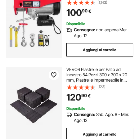
Filo Distanza da 10m, Paranco
(1,143)
Elettrico a Leva per Sollevamento
100
90
€
Carico Velocità 10 m/min Altezza
12m
Disponibile
Consegna:
non appena Mer.
Ago. 12
Aggiungi al carrello
VEVOR Piastrelle per Patio ad
Incastro 54 Pezzi 300 x 300 x 20
mm, Piastrelle Impermeabile in
Plastica, Piastrelle per Tutte Le
(123)
Condizioni Atmosferiche, per
120
90
€
Portico Piscina Cortile, Marrone
Scuro
Disponibile
Consegna:
Sab. Ago. 8 - Mer.
Ago. 12
Aggiungi al carrello