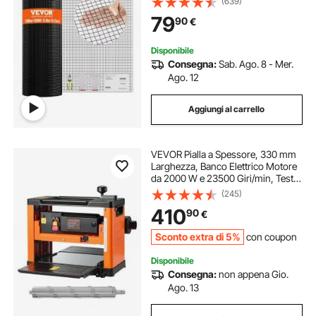
(639)
Pollai, Recinzioni per Serpenti per
79
90
€
Conigli, Recinti per Pollame
Disponibile
Consegna:
Sab. Ago. 8 - Mer.
Ago. 12
Aggiungi al carrello
VEVOR Pialla a Spessore, 330 mm
Larghezza, Banco Elettrico Motore
da 2000 W e 23500 Giri/min, Testa
di Taglio a Spirale con 24 Inserti,
(245)
Velocità Singola, per Materiali in
410
90
€
Legno Duro e Tenero
Sconto extra di 5%
con coupon
Disponibile
Consegna:
non appena Gio.
Ago. 13