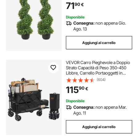
71
90
€
Giardino Terrazzo Balcone Ingresso
Disponibile
Consegna:
non appena Gio.
Ago. 13
Aggiungi al carrello
VEVOR Carro Pieghevole a Doppio
Strato Capacità di Peso 350-450
Libbre, Carrello Portaoggetti in
Tessuto Leggero Pieghevole con
(604)
Rotelle, Trasportabile per Pesca
115
90
€
Campeggio Shopping Giardino
Picnic
Disponibile
Consegna:
non appena Mar.
Ago. 11
Aggiungi al carrello