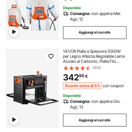
6,2bar
Disponibile
Consegna:
non appena Mer.
Ago. 12
Aggiungi al carrello
VEVOR Pialla a Spessore 2000W
per Legno Altezza Regolabile Lama
Acciaio al Carbonio, Pialla Filo
Spessore da 15A Velocità 23500
(300)
giri/min Larghezza max. 33 cm per
342
90
€
Lavorazione di Legno da
Falegnameria
Sconto extra di 5%
con coupon
Disponibile
Consegna:
non appena Gio.
Ago. 13
Aggiungi al carrello