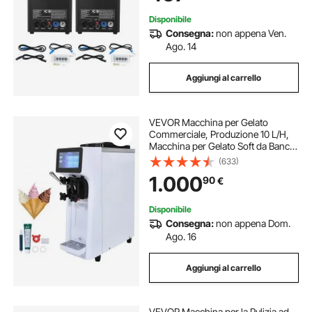
Disponibile
Consegna:
non appena Ven.
Ago. 14
Aggiungi al carrello
VEVOR Macchina per Gelato
Commerciale, Produzione 10 L/H,
Macchina per Gelato Soft da Banco
Monogusto 900 W, Tramoggia 4
(633)
Litri, Cilindro 1,6 Litri, per Snack Bar
1.000
90
€
Ristorante
Disponibile
Consegna:
non appena Dom.
Ago. 16
Aggiungi al carrello
VEVOR Macchina per la Pulizia ad