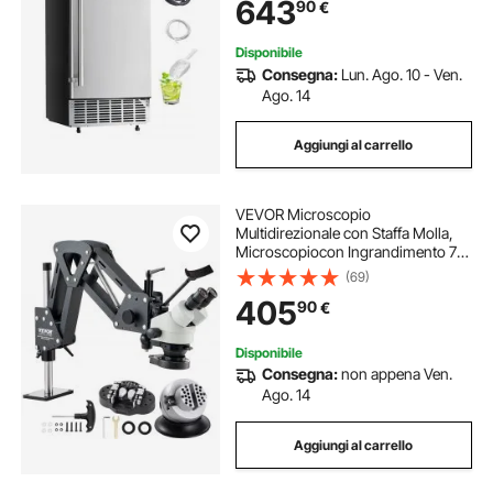
643
90
€
per Cucine Private Commerciali,
Drenaggio Elettrico
Disponibile
Consegna:
Lun. Ago. 10 - Ven.
Ago. 14
Aggiungi al carrello
VEVOR Microscopio
Multidirezionale con Staffa Molla,
Microscopiocon Ingrandimento 7X-
45X, per Micro Gioielli Intarsiati con
(69)
Luce LED Anello USB Integrata
405
90
€
Morsa a Sfera 360°, per Intarsi
Gioielli
Disponibile
Consegna:
non appena Ven.
Ago. 14
Aggiungi al carrello