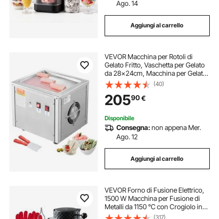
Ago. 14
Aggiungi al carrello
VEVOR Macchina per Rotoli di
Gelato Fritto, Vaschetta per Gelato
da 28x24cm, Macchina per Gelato
Arrotolato Tailandese in Acciaio
(40)
Inox, per Gelato, Yogurt Congelato,
205
90
€
Specialità Dolci Fatto in Casa
Disponibile
Consegna:
non appena Mer.
Ago. 12
Aggiungi al carrello
VEVOR Forno di Fusione Elettrico,
1500 W Macchina per Fusione di
Metalli da 1150 ℃ con Crogiolo in
Ceramica da 5 kg, Kit per Oro per la
(317)