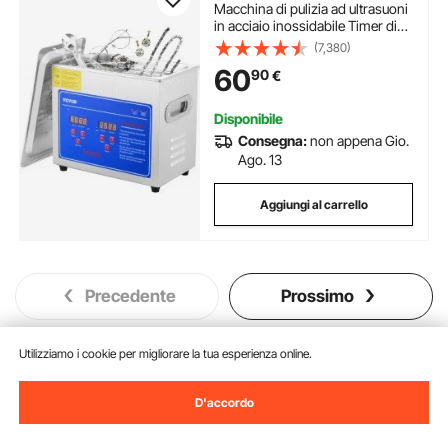
Macchina di pulizia ad ultrasuoni
in acciaio inossidabile Timer di
riscaldamento digitale Pulizia
(7,380)
gioielli per uso domestico
60
90
€
personale commerciale
Disponibile
Consegna:
non appena Gio.
Ago. 13
Aggiungi al carrello
Precedente
Prossimo
Utilizziamo i cookie per migliorare la tua esperienza online.
Potrebbe piacerti anche
D'accordo