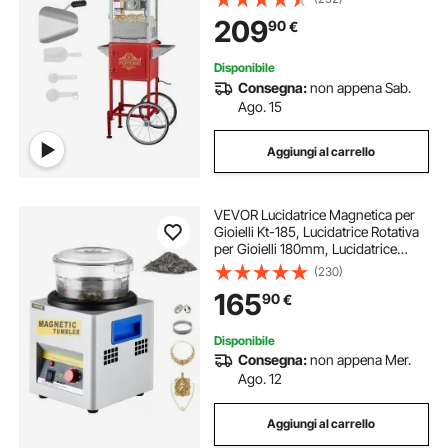
Popcorn dotato di Vetro Temperato,
209
90
€
Include 4 Misurini, Stile Cinema
Disponibile
Consegna:
non appena Sab.
Ago. 15
Aggiungi al carrello
VEVOR Lucidatrice Magnetica per
Gioielli Kt-185, Lucidatrice Rotativa
per Gioielli 180mm, Lucidatrice
Professionale a Tamburo Rotante
(230)
con Rotazione Bidirezionale 2000
165
90
€
RPM, per Metallo Leggero
Disponibile
Consegna:
non appena Mer.
Ago. 12
Aggiungi al carrello