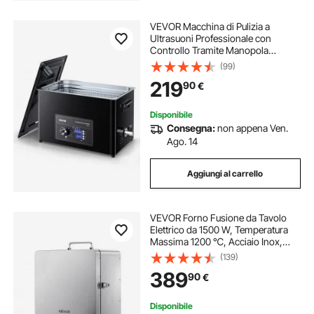
VEVOR Macchina di Pulizia a
Ultrasuoni Professionale con
Controllo Tramite Manopola
Rotante, Capacita di 30 L con
(99)
Cestello e Sfera di Pulizia, Pulitore a
219
90
€
Ultrasuoni per Orologi, Rasoi,
Gioielli
Disponibile
Consegna:
non appena Ven.
Ago. 14
Aggiungi al carrello
VEVOR Forno Fusione da Tavolo
Elettrico da 1500 W, Temperatura
Massima 1200 ℃, Acciaio Inox,
Forno per Fusione dell'Oro, per
(139)
Fusione della Cera, Argilla Fai da
389
90
€
Te, Tempra dei Metalli
Disponibile