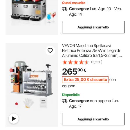
Quasi esaurito
Consegna:
Lun. Ago. 10 - Ven.
Ago. 14
Aggiungi al carrello
VEVOR Macchina Spellacavi
Elettrica Potenza 750W in Lega di
Alluminio Calibro tra 1,5-32 mm,
Macchinetta Spellafili Elettrica per
(3,230)
Cablaggio Cavi Elettrici 48 x 30 x
265
90
€
38cm, Macchina Elettrica Spellacavi
Extra
25
,00
€
di sconto
con
coupon
Disponibile
Consegna:
non appena Lun.
Ago. 17
Aggiungi al carrello