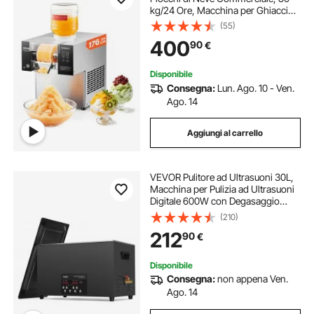
kg/24 Ore, Macchina per Ghiaccio
Tritato in Acciaio Inox, Sistema di
(55)
Raffreddamento ad Aria per
400
90
€
Dissipazione Calore, per Panetteria,
Bar
Disponibile
Consegna:
Lun. Ago. 10 - Ven.
Ago. 14
Aggiungi al carrello
VEVOR Pulitore ad Ultrasuoni 30L,
Macchina per Pulizia ad Ultrasuoni
Digitale 600W con Degasaggio
Modalità Delicata, Pulitore ad
(210)
Ultrasuoni Industriale da 40kHz con
212
90
€
Timer e Riscaldatore per Gioielli
Disponibile
Consegna:
non appena Ven.
Ago. 14