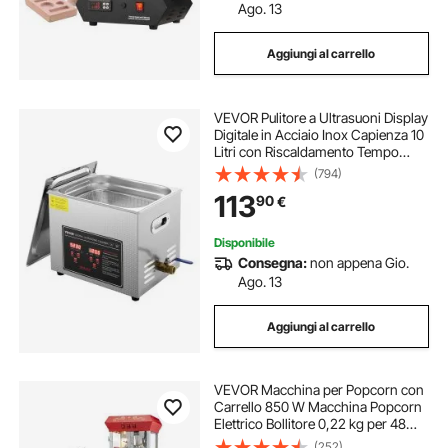
Ago. 13
Aggiungi al carrello
VEVOR Pulitore a Ultrasuoni Display
Digitale in Acciaio Inox Capienza 10
Litri con Riscaldamento Tempo
Temperatura Regolabile, Macchina
(794)
Pulitrice a Ultrasuoni per Gioielli
113
90
€
Occhiali Orologi Laboratorio
Disponibile
Consegna:
non appena Gio.
Ago. 13
Aggiungi al carrello
VEVOR Macchina per Popcorn con
Carrello 850 W Macchina Popcorn
Elettrico Bollitore 0,22 kg per 48
Tazze per Lotto, Macchina per
(252)