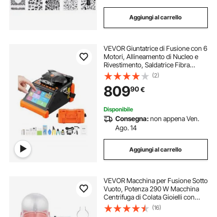
Aggiungi al carrello
VEVOR Giuntatrice di Fusione con 6
Motori, Allineamento di Nucleo e
Rivestimento, Saldatrice Fibra
Ottica, Giunzione Rapida in 6
(2)
Secondi e Riscaldamento in 13
809
90
€
Secondi, per Fibre SM, MM, DS e
NZDS
Disponibile
Consegna:
non appena Ven.
Ago. 14
Aggiungi al carrello
VEVOR Macchina per Fusione Sotto
Vuoto, Potenza 290 W Macchina
Centrifuga di Colata Gioielli con
Pompa e Campana di Vetro,
(16)
Comoda Porta di Iniezione dell'Olio,