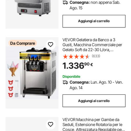
Consegna:
non appena Sab.
Ago. 15
Aggiungi al carrello
VEVOR Gelatiera da Banco a 3
Da Comprare
Gusti, Macchina Commerciale per
Gelato Soft da 22-30 L/ora,
Gelatiera con Accessori Completi,
(633)
Utilizzo per Gelato Soft
1.336
90
€
Disponibile
Consegna:
Lun. Ago. 10 - Ven.
Ago. 14
Aggiungi al carrello
VEVOR Macchina per Gambe da
Seduti, Estensione Rotatoria per le
Cosce, Attrezzatura Regolabile per