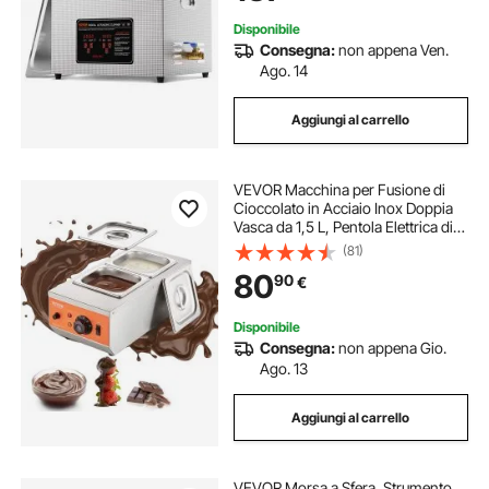
Disponibile
Consegna:
non appena Ven.
Ago. 14
Aggiungi al carrello
VEVOR Macchina per Fusione di
Cioccolato in Acciaio Inox Doppia
Vasca da 1,5 L, Pentola Elettrica di
Fusione del Cioccolato 800W Uso
(81)
Commerciale per Hotel Albergo,
80
90
€
Bagnomaria per Cioccolato 30℃ -
85℃
Disponibile
Consegna:
non appena Gio.
Ago. 13
Aggiungi al carrello
VEVOR Morsa a Sfera, Strumento