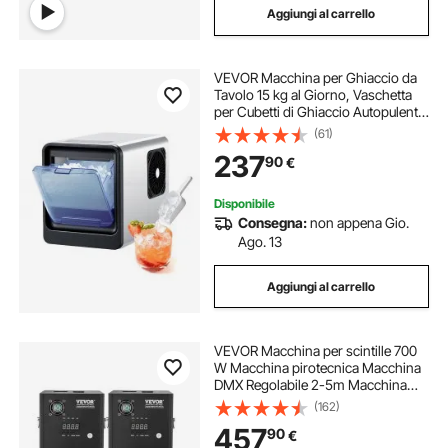
Aggiungi al carrello
VEVOR Macchina per Ghiaccio da
Tavolo 15 kg al Giorno, Vaschetta
per Cubetti di Ghiaccio Autopulente
con Paletta, Macchina per Cubetti di
(61)
Ghiacci per Casa, Cucina, Ufficio,
237
90
€
Bar, Feste, Bevande
Disponibile
Consegna:
non appena Gio.
Ago. 13
Aggiungi al carrello
VEVOR Macchina per scintille 700
W Macchina pirotecnica Macchina
DMX Regolabile 2-5m Macchina
per scintille fredde 7 min per
(162)
matrimoni, spettacoli DJ, feste
457
90
€