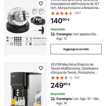
Impostazione dell'Incisione da 127
mm, Morsa Incisione a Rotazione
360°, Blocco Standard da 69 Pz,
(487)
Strumenti di Blocco d'Incisione dei
140
90
€
Gioielli per Lavorazione dei Gioielli
Disponibile
Consegna:
non appena Gio.
Ago. 13
Aggiungi al carrello
VEVOR Macchina Ghiaccio da
Tavolo Multifunzione, Distributore
d'Acqua da Tavolo, Produzione
Rapida con Contenitore di
(54)
Stoccaggio, Ghiaccio Sferico o
249
90
€
Tritato e Acqua Fredda, per Feste in
Cucina
Disponibile
Consegna:
Lun. Ago. 10 - Ven.
Ago. 14