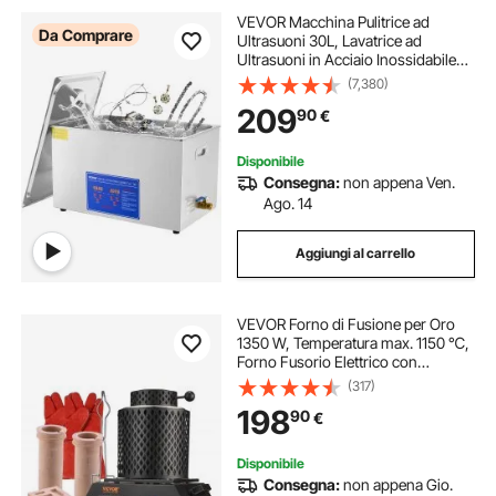
VEVOR Macchina Pulitrice ad
Da Comprare
Ultrasuoni 30L, Lavatrice ad
Ultrasuoni in Acciaio Inossidabile
Multifunzione con Timer Digitale,
(7,380)
Pulitrice Professionale per Occhiali
209
90
€
Orologi Gioielli Laboratorio
Disponibile
Consegna:
non appena Ven.
Ago. 14
Aggiungi al carrello
VEVOR Forno di Fusione per Oro
1350 W, Temperatura max. 1150 ℃,
Forno Fusorio Elettrico con
Crogiolo in Ceramica da 1kg e 3 kg,
(317)
Lavorazione Raffinazione di Metalli
198
90
€
Disponibile
Consegna:
non appena Gio.