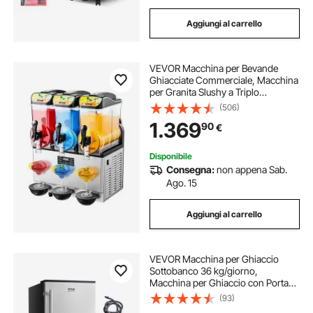
Aggiungi al carrello
VEVOR Macchina per Bevande
Ghiacciate Commerciale, Macchina
per Granita Slushy a Triplo
Serbatoio 15 Litri x 3 per Frullati in
(506)
Acciaio Inox da Ristoranti, Bar,
1.369
90
€
Caffetterie
Disponibile
Consegna:
non appena Sab.
Ago. 15
Aggiungi al carrello
VEVOR Macchina per Ghiaccio
Sottobanco 36 kg/giorno,
Macchina per Ghiaccio con Porta
Reversibile in Acciaio Inox,
(93)
Macchina per Cubetti di Ghiaccio,