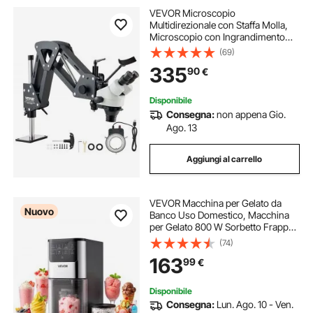
VEVOR Microscopio
Multidirezionale con Staffa Molla,
Microscopio con Ingrandimento
7X-45X, per Micro Gioielli Intarsiati
(69)
con Luce LED Anello USB Integrata,
335
90
€
Microscopio Kit per Intarsi Gioielli
Disponibile
Consegna:
non appena Gio.
Ago. 13
Aggiungi al carrello
VEVOR Macchina per Gelato da
Nuovo
Banco Uso Domestico, Macchina
per Gelato 800 W Sorbetto Frappè
Ice Cream Yogurt a Casa Funzione
(74)
di Miscelazione, 7 Modalità, 287 x
163
99
€
168 x 385 mm, Gelatiera per Dolci
Disponibile
Consegna:
Lun. Ago. 10 - Ven.