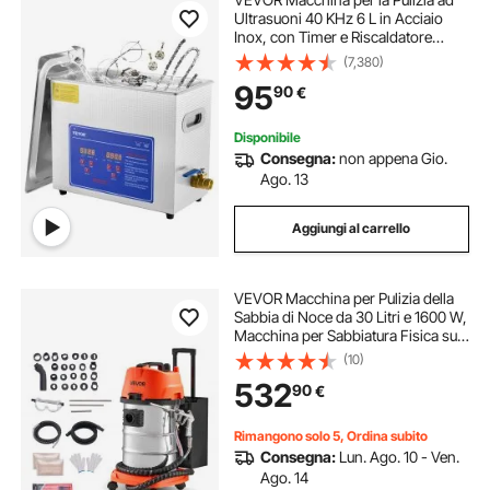
Ultrasuoni 40 KHz 6 L in Acciaio
Inox, con Timer e Riscaldatore
Digitale, Pulizia dei Gioielli Occhiali
(7,380)
Strumenti Orologi, per Uso
95
90
€
Domestico Personale Commerciale
Disponibile
Consegna:
non appena Gio.
Ago. 13
Aggiungi al carrello
VEVOR Macchina per Pulizia della
Sabbia di Noce da 30 Litri e 1600 W,
Macchina per Sabbiatura Fisica su
Carrello per la Pulizia del Collettore
(10)
di Aspirazione, Sabbiatrici di Noce
532
90
€
con 23 Adattatori
Rimangono solo 5, Ordina subito
Consegna:
Lun. Ago. 10 - Ven.
Ago. 14