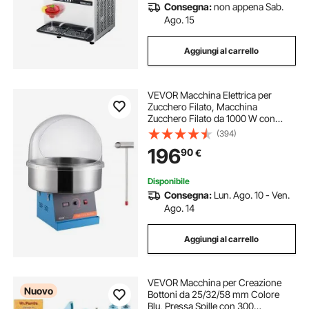
Consegna:
non appena Sab.
Ago. 15
Aggiungi al carrello
VEVOR Macchina Elettrica per
Zucchero Filato, Macchina
Zucchero Filato da 1000 W con
Coperchio, Ciotola in Acciaio
(394)
Inossidabile, Paletta per
196
90
€
Zucchero,Compleanno di Bambini,
Feste in Famiglia, Blu
Disponibile
Consegna:
Lun. Ago. 10 - Ven.
Ago. 14
Aggiungi al carrello
VEVOR Macchina per Creazione
Nuovo
Bottoni da 25/32/58 mm Colore
Blu, Pressa Spille con 300