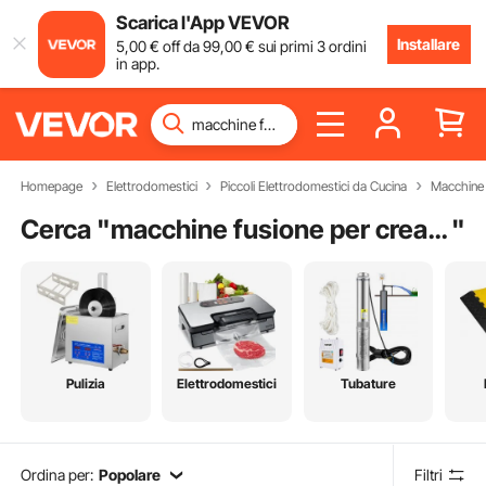
Scarica l'App VEVOR
Installare
5
,00
€
off da
99
,00
€
sui primi 3 ordini
in app.
Homepage
Elettrodomestici
Piccoli Elettrodomestici da Cucina
Macchine 
Cerca "
macchine fusione per creazione gioielli
"
Pulizia
Elettrodomestici
Tubature
Ordina per:
Popolare
Filtri