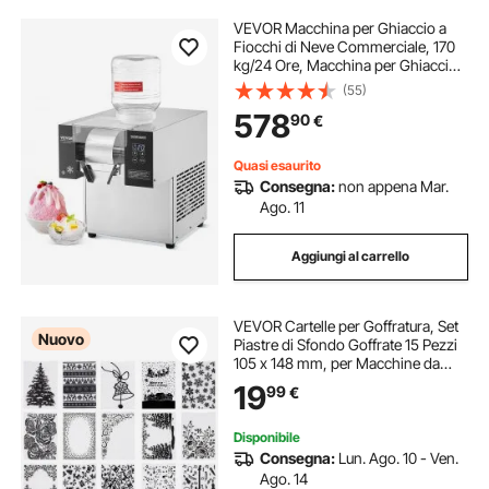
VEVOR Macchina per Ghiaccio a
Fiocchi di Neve Commerciale, 170
kg/24 Ore, Macchina per Ghiaccio
Tritato in Acciaio Inox, Sistema di
(55)
Raffreddamento ad Aria per
578
90
€
Dissipazione Calore, per Panetteria,
Bar
Quasi esaurito
Consegna:
non appena Mar.
Ago. 11
Aggiungi al carrello
VEVOR Cartelle per Goffratura, Set
Nuovo
Piastre di Sfondo Goffrate 15 Pezzi
105 x 148 mm, per Macchine da
Fustellatura VEVOR, in Plastica PP,
19
99
€
per Scrapbooking e Creazione di
Biglietti Auguri Artistici
Disponibile
Consegna:
Lun. Ago. 10 - Ven.
Ago. 14