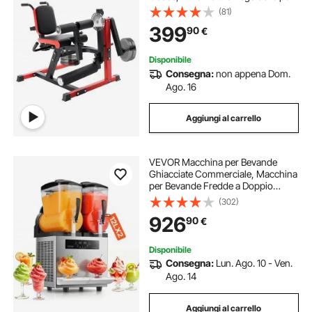
Esercizi Speciali per Corpo, Panca
(81)
per Allenamento Pesante per
399
90
€
Palestra Capacità 249,5 kg
Disponibile
Consegna:
non appena Dom.
Ago. 16
Aggiungi al carrello
VEVOR Macchina per Bevande
Ghiacciate Commerciale, Macchina
per Bevande Fredde a Doppio
Serbatoio 2 x 12 Litri, Macchina per
(302)
Bevande Smoothie Drink in Acciaio
926
90
€
Inox da Bar Ristorante Hotel
Catering
Disponibile
Consegna:
Lun. Ago. 10 - Ven.
Ago. 14
Aggiungi al carrello