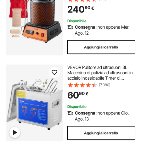
Creazione di Gioielli, Barre di
240
90
€
Metallo, Componenti Metallici
Disponibile
Consegna:
non appena Mer.
Ago. 12
Aggiungi al carrello
VEVOR Pulitore ad ultrasuoni 3L
Macchina di pulizia ad ultrasuoni in
acciaio inossidabile Timer di
riscaldamento digitale Pulizia gioielli
(7,380)
per uso domestico personale
60
90
€
commerciale
Disponibile
Consegna:
non appena Gio.
Ago. 13
Aggiungi al carrello