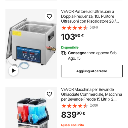
VEVOR Pulitore ad Ultrasuoni a
Doppia Frequenza, 10L Pulitore
Ultrasuoni con Riscaldatore 28 /
40KHz, Macchina per la Pulizia in
(464)
Acciaio Inossidabile, per Parti di
103
90
€
Gioielli, Occhiali, Denture ecc.
Disponibile
Consegna:
non appena Sab.
Ago. 15
Aggiungi al carrello
VEVOR Macchina per Bevande
Ghiacciate Commerciale, Macchina
per Bevande Fredde 15 Litri x 2
Drink Frullati Margarita in Acciaio
(506)
Inox, Frullatore per Slush per Feste
839
90
€
Ristoranti, Caffetterie, Bar
Quasi esaurito