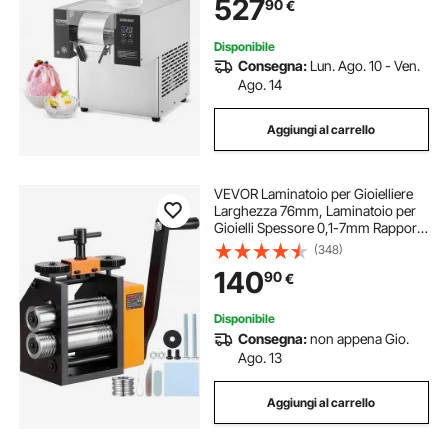
527
90
€
Dissipazione Calore, per Panetteria,
Bar
Disponibile
Consegna:
Lun. Ago. 10 - Ven.
Ago. 14
Aggiungi al carrello
VEVOR Laminatoio per Gioielliere
Larghezza 76mm, Laminatoio per
Gioielli Spessore 0,1-7mm Rapporto
di Trasmissione Regolabile 1:2 per la
(348)
Lavorazione di Gioielli Lamiera Oro
140
90
€
Argento Anello Bracciale
Disponibile
Consegna:
non appena Gio.
Ago. 13
Aggiungi al carrello