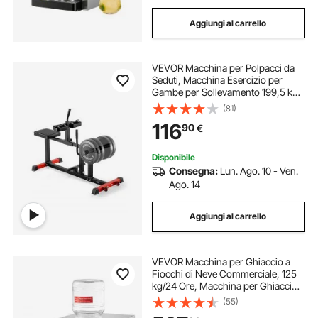
Aggiungi al carrello
VEVOR Macchina per Polpacci da
Seduti, Macchina Esercizio per
Gambe per Sollevamento 199,5 kg,
Regolazione Altezza Maniglia 5
(81)
Livelli, per Allenamento Polpacci,
116
90
€
Piastre di Peso 50 mm
Disponibile
Consegna:
Lun. Ago. 10 - Ven.
Ago. 14
Aggiungi al carrello
VEVOR Macchina per Ghiaccio a
Fiocchi di Neve Commerciale, 125
kg/24 Ore, Macchina per Ghiaccio
Tritato in Acciaio Inox, Sistema di
(55)
Raffreddamento ad Aria per