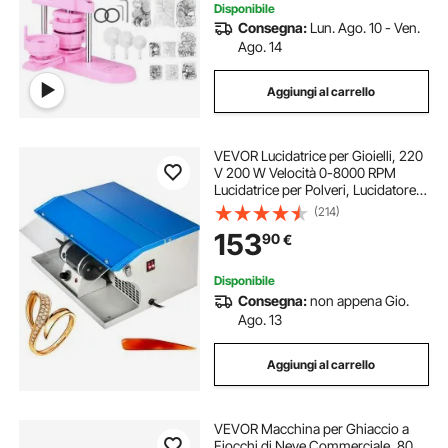
Disponibile
Consegna:
Lun. Ago. 10 - Ven.
Ago. 14
Aggiungi al carrello
VEVOR Lucidatrice per Gioielli, 220
V 200 W Velocità 0-8000 RPM
Lucidatrice per Polveri, Lucidatore
da Banco a Velocità Variabile per
(214)
Gioielli Lucidati, Alluminio, Cromo,
153
90
€
Materiali Dentali Acrilici
Disponibile
Consegna:
non appena Gio.
Ago. 13
Aggiungi al carrello
VEVOR Macchina per Ghiaccio a
Fiocchi di Neve Commerciale, 80