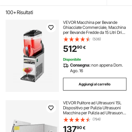
100+
Risultati
VEVOR Macchina per Bevande
Ghiacciate Commerciale, Macchina
per Bevande Fredde da 15 Litri Drink
Frullati Margarita in Acciaio Inox,
(506)
Frullatore per Slush per Feste
512
90
€
Ristoranti, Caffetterie, Bar
Disponibile
Consegna:
non appena Dom.
Ago. 16
Aggiungi al carrello
VEVOR Pulitore ad Ultrasuoni 15L
Dispositivo per Pulizia Ultrasuoni
Macchina per Pulizia ad Ultrasuoni
da 360W con Timer Riscaldatore,
(794)
Pulitore Digitale da 40 kHz con
137
90
€
Cestello per Parti Gioielli