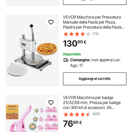
VEVOR Macchina per Pressatura
Manuale della Pasta per Pizza,
Piastra per Pressatura della Pasta
per Pizza in Acciaio Inossidabile,
(72)
Macchina Formatrice con Maniglia
130
90
€
e 100 Fogli di Carta da Forno
Disponibile
Consegna:
non appena Lun.
Ago. 17
Aggiungi al carrello
VEVOR Macchina per badge
25/32/58 mm, Pressa per badge
con 300 kit di accessori, Kit
fustellatrice manuale badge
(691)
punzonatrice, Macchina per la
76
90
€
creazione di badge rosa