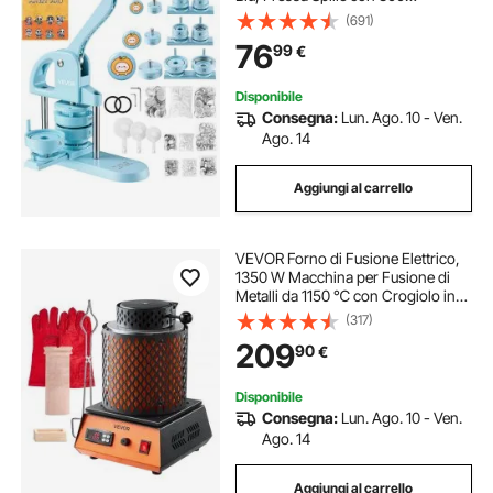
Componenti Taglierina Circolare e
(691)
Libretto Istruzioni, Impugnatura
76
99
€
Ergonomica, per Distintivi Magneti
Portachiavi
Disponibile
Consegna:
Lun. Ago. 10 - Ven.
Ago. 14
Aggiungi al carrello
VEVOR Forno di Fusione Elettrico,
1350 W Macchina per Fusione di
Metalli da 1150 ℃ con Crogiolo in
Ceramica da 3 kg, Kit per Oro per la
(317)
Creazione di Gioielli, Barre di
209
90
€
Metallo, Componenti Metallici
Disponibile
Consegna:
Lun. Ago. 10 - Ven.
Ago. 14
Aggiungi al carrello