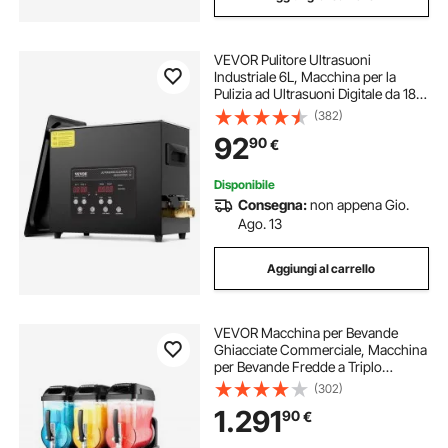
VEVOR Pulitore Ultrasuoni
Industriale 6L, Macchina per la
Pulizia ad Ultrasuoni Digitale da 180
W, con Modalità Delicata e
(382)
Degasaggio Migliorato, con
92
90
€
Riscaldatore e Timer, per Gioielli
Disponibile
Consegna:
non appena Gio.
Ago. 13
Aggiungi al carrello
VEVOR Macchina per Bevande
Ghiacciate Commerciale, Macchina
per Bevande Fredde a Triplo
Serbatoio 12L x 3, Macchina per
(302)
Bevande Ghiacciate in Acciaio Inox,
1.291
90
€
Macchina per Bevande Smoothie
Bar Hotel