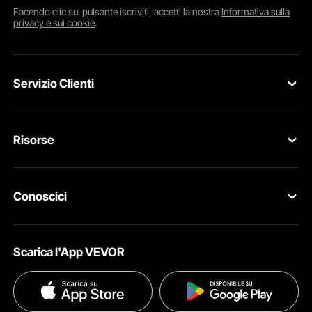
Facendo clic sul pulsante
iscriviti
, accetti la nostra
Informativa sulla
privacy e sui cookie
.
Servizio Clienti
Contattaci
Risorse
Resi & Cambi
Programma Membri
Il tuo Ordine
Conoscici
Programma per membri Pro
Il tuo Account
Su VEVOR
Programma Influencer
Politica di Spedizione
Scarica l'App VEVOR
Termini e Condizioni
Metodi di Pagamento
Politica sulla Privacy
Guida & Domande Frequenti