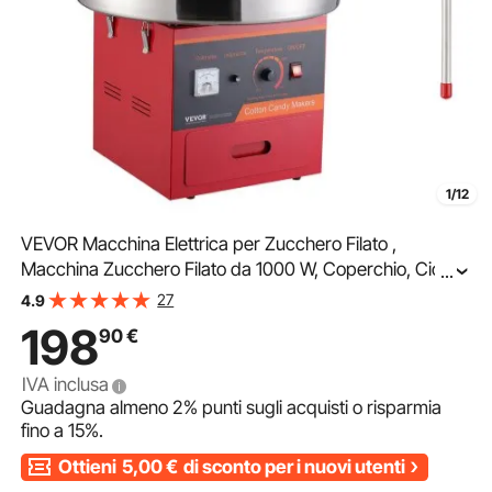
1/12
VEVOR Macchina Elettrica per Zucchero Filato ,
Macchina Zucchero Filato da 1000 W, Coperchio, Ciotola
...
in Acciaio Inossidabile, Paletta per
27
4.9
Zucchero,Compleanno di Bambini, Feste in Famiglia,
198
90
€
Rosso
IVA inclusa
Guadagna almeno
2%
punti sugli acquisti o risparmia
fino a
15%
.
Ottieni
5,00
€
di sconto per i nuovi utenti