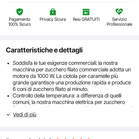
Pagamento
Privacy Sicura
Resi GRATUITI
Servizio
100% Sicuro
Professionale
Caratteristiche e dettagli
Soddisfa le tue esigenze commerciali: la nostra
macchina per zucchero filato commerciale adotta un
motore da 1000 W. La ciotola per caramelle più
grande garantisce una produzione rapida e produce
6 coni di zucchero filato al minuto.
Controllo della temperatura: a differenza di quelli
comuni, la nostra macchina elettrica per zucchero
filato è dotata di un voltmetro e di una manopola per il
Vedi di più
controllo della temperatura. Modificando la tensione,
puoi semplicemente regolare la temperatura.
Processo di funzionamento semplice: l'utilizzo di
questa macchina non potrebbe essere più semplice.