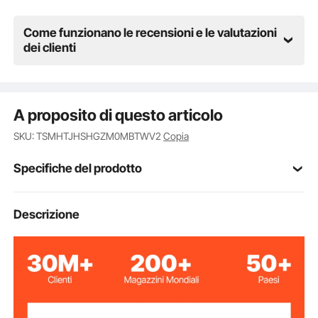
Come funzionano le recensioni e le valutazioni
dei clienti
A proposito di questo articolo
SKU: TSMHTJHSHGZM0MBTWV2
Copia
Specifiche del prodotto
Numero modello
Descrizione
MHTJJPZY01
articolo
rosso
Colore
20,4 x 20,4 x 19,1 pollici /
Dimensione
articolo
518 x 518 x 485 mm