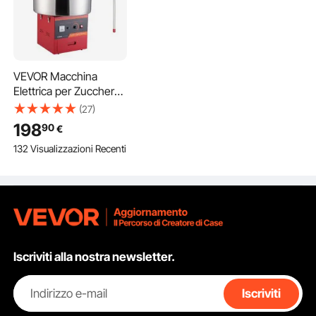
VEVOR Macchina
Elettrica per Zucchero
Filato , Macchina
(27)
Zucchero Filato da
198
90
€
1000 W, Coperchio,
132 Visualizzazioni Recenti
Ciotola in Acciaio
Inossidabile, Paletta
per
Zucchero,Compleanno
di Bambini, Feste in
Famiglia, Rosso
Iscriviti alla nostra newsletter.
Indirizzo e-mail
Iscriviti