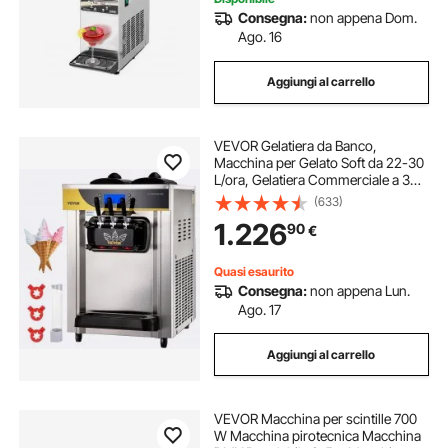
Consegna:
non appena Dom.
Ago. 16
Aggiungi al carrello
VEVOR Gelatiera da Banco,
Macchina per Gelato Soft da 22-30
L/ora, Gelatiera Commerciale a 3
Gusti con Accessori Completi,
(633)
Utilizzo per Gelato Soft
1.226
90
€
Quasi esaurito
Consegna:
non appena Lun.
Ago. 17
Aggiungi al carrello
VEVOR Macchina per scintille 700
W Macchina pirotecnica Macchina