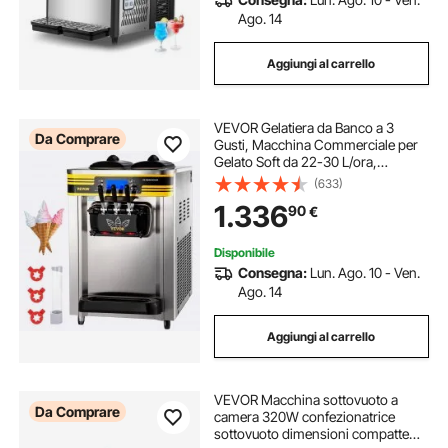
Ago. 14
Aggiungi al carrello
VEVOR Gelatiera da Banco a 3
Da Comprare
Gusti, Macchina Commerciale per
Gelato Soft da 22-30 L/ora,
Gelatiera con Accessori Completi,
(633)
Utilizzo per Gelato Soft
1.336
90
€
Disponibile
Consegna:
Lun. Ago. 10 - Ven.
Ago. 14
Aggiungi al carrello
VEVOR Macchina sottovuoto a
Da Comprare
camera 320W confezionatrice
sottovuoto dimensioni compatte