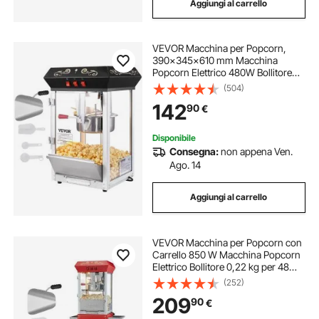
Aggiungi al carrello
VEVOR Macchina per Popcorn,
390x345x610 mm Macchina
Popcorn Elettrico 480W Bollitore
11,23 kg, Produrre Lotto, Macchina
(504)
per Popcorn da Tavolo, Include 4
142
90
€
Misurini, Macchina Popcorn Stile
Cinema, Nero
Disponibile
Consegna:
non appena Ven.
Ago. 14
Aggiungi al carrello
VEVOR Macchina per Popcorn con
Carrello 850 W Macchina Popcorn
Elettrico Bollitore 0,22 kg per 48
Tazze per Lotto, Macchina per
(252)
Popcorn dotato di Vetro Temperato,
209
90
€
Include 4 Misurini, Stile Cinema