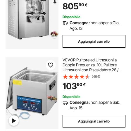
Macchina per Icecream Velocità
805
90
€
3000 giri/min ca. da Ristorante
Hotel Albergo
Disponibile
Consegna:
non appena Gio.
Ago. 13
Aggiungi al carrello
VEVOR Pulitore ad Ultrasuoni a
Doppia Frequenza, 10L Pulitore
Ultrasuoni con Riscaldatore 28 /
40KHz, Macchina per la Pulizia in
(464)
Acciaio Inossidabile, per Parti di
103
90
€
Gioielli, Occhiali, Denture ecc.
Disponibile
Consegna:
non appena Sab.
Ago. 15
Aggiungi al carrello