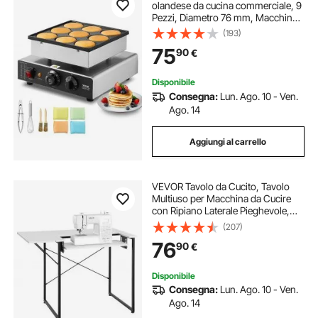
olandese da cucina commerciale, 9
Pezzi, Diametro 76 mm, Macchina
per mini dorayaki, 850 W, Controllo
(193)
temperatura e tempo, per Cucina
75
90
€
commerciale, Feste, Evento
Disponibile
Consegna:
Lun. Ago. 10 - Ven.
Ago. 14
Aggiungi al carrello
VEVOR Tavolo da Cucito, Tavolo
Multiuso per Macchina da Cucire
con Ripiano Laterale Pieghevole,
Scrivania per Computer per Casa,
(207)
Studio di Moda, Studio di Arte,
76
90
€
Istituto Scolastico, Bianco
Disponibile
Consegna:
Lun. Ago. 10 - Ven.
Ago. 14