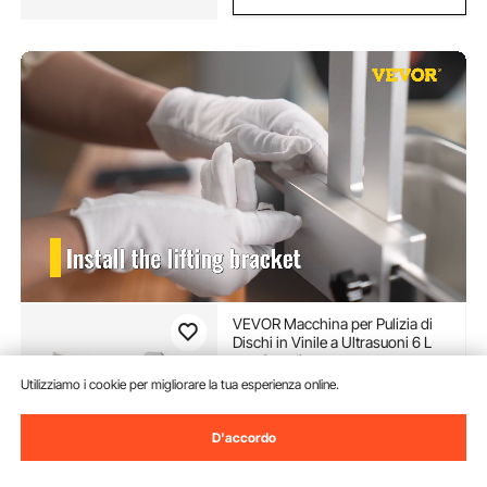
VEVOR Macchina per Pulizia di
Dischi in Vinile a Ultrasuoni 6 L
con Stendino
Utilizziamo i cookie per migliorare la tua esperienza online.
(569)
135
90
€
D'accordo
Disponibile
Consegna:
non appena Gio.