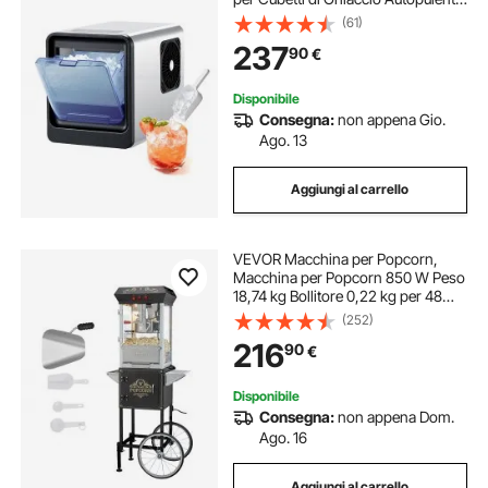
con Paletta, Macchina per Cubetti di
(61)
Ghiacci per Casa, Cucina, Ufficio,
237
90
€
Bar, Feste, Bevande
Disponibile
Consegna:
non appena Gio.
Ago. 13
Aggiungi al carrello
VEVOR Macchina per Popcorn,
Macchina per Popcorn 850 W Peso
18,74 kg Bollitore 0,22 kg per 48
Tazze per Lotto, Popcorn Macchina
(252)
Dotato di Vetro Temperato,Include 4
216
90
€
Misurini, Stile Cinema, Nero
Disponibile
Consegna:
non appena Dom.
Ago. 16
Aggiungi al carrello