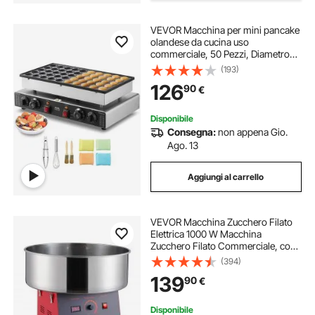
VEVOR Macchina per mini pancake
olandese da cucina uso
commerciale, 50 Pezzi, Diametro
43 mm, Macchina per mini
(193)
dorayaki, 1700 W, Controllo di
126
90
€
Temperatura Tempo, per Cucina
commerciale feste evento
Disponibile
Consegna:
non appena Gio.
Ago. 13
Aggiungi al carrello
VEVOR Macchina Zucchero Filato
Elettrica 1000 W Macchina
Zucchero Filato Commerciale, con
Ciotola in Acciaio Inossidabile,
(394)
Paletta per Zucchero, Perfetta per
139
90
€
Compleanno Bambini, Feste
Famiglia, Rossa
Disponibile