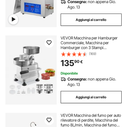
Consegna:
non appena Gio.
Ago. 13
Aggiungi al carrello
VEVOR Macchina per Hamburger
Commerciale, Macchina per
Hamburger con 3 Stampi
Convertibili (4/5/6 pollici), Pressa
(169)
per Hamburger in Acciaio Inox per
135
90
€
Formatura Carne 1500 Pezzi di
Carta per Hamburger
Disponibile
Consegna:
non appena Gio.
Ago. 13
Aggiungi al carrello
VEVOR Macchina del fumo per auto
rilevatore di perdite, Macchina del
fumo 8L/min, Macchina del fumo