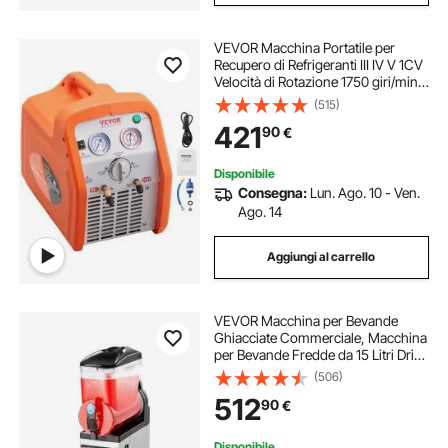
VEVOR Macchina Portatile per
Recupero di Refrigeranti III IV V 1CV
Velocità di Rotazione 1750 giri/min,
Recuperatore Cilindro Doppio per
(515)
Refrigeranti con Manometro
421
90
€
Protezione Alta Pressione 38,6 bar
Disponibile
Consegna:
Lun. Ago. 10 - Ven.
Ago. 14
Aggiungi al carrello
VEVOR Macchina per Bevande
Ghiacciate Commerciale, Macchina
per Bevande Fredde da 15 Litri Drink
Frullati Margarita in Acciaio Inox,
(506)
Frullatore per Slush per Feste
512
90
€
Ristoranti, Caffetterie, Bar
Disponibile