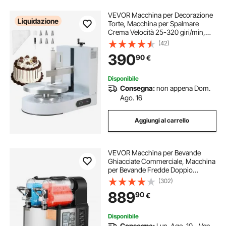
VEVOR Macchina per Decorazione
Liquidazione
Torte, Macchina per Spalmare
Crema Velocità 25-320 giri/min,
Macchina per Decorazione Torte da
(42)
Cucina Commerciale Piatto
390
90
€
Girevole per Torte di Dimensioni 6-
14 pollici
Disponibile
Consegna:
non appena Dom.
Ago. 16
Aggiungi al carrello
VEVOR Macchina per Bevande
Ghiacciate Commerciale, Macchina
per Bevande Fredde Doppio
Serbatoio 3L x 2, Macchina per
(302)
Frullati Smoothie in Acciaio Inox,
889
90
€
Macchina per Bevande Fredde Bar
Ristorante
Disponibile
Consegna:
Lun. Ago. 10 - Ven.