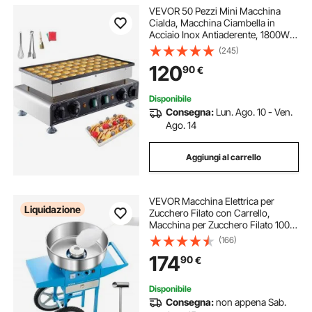
VEVOR 50 Pezzi Mini Macchina
Cialda, Macchina Ciambella in
Acciaio Inox Antiaderente, 1800W
Elettrica Padella per Grigliare,
(245)
Doppia Temperatura e Controllo del
120
90
€
Tempo, per Ristorante
Disponibile
Consegna:
Lun. Ago. 10 - Ven.
Ago. 14
Aggiungi al carrello
VEVOR Macchina Elettrica per
Liquidazione
Zucchero Filato con Carrello,
Macchina per Zucchero Filato 1000
W con Ciotola in Acciaio Inox 52
(166)
cm, Misurino per Zucchero
174
90
€
Cassetto, per Compleanni, Feste,
Blu
Disponibile
Consegna:
non appena Sab.