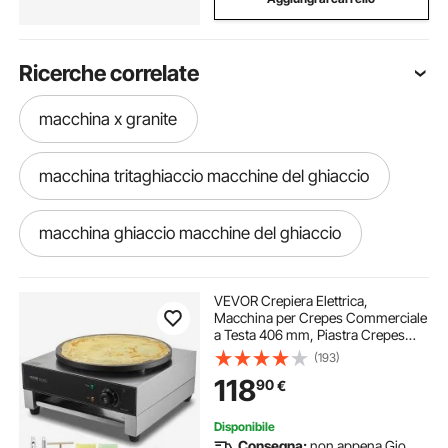
Ricerche correlate
macchina x granite
macchina tritaghiaccio macchine del ghiaccio
macchina ghiaccio macchine del ghiaccio
macchina x pizza
macchina stampa tazze
VEVOR Crepiera Elettrica,
Macchina per Crepes Commerciale
a Testa 406 mm, Piastra Crepes
macchina per ceramica
Piastra Piana 3000 W, Macchina in
(193)
Acciaio Inox Antiaderente, Fornello
118
90
€
Circolare, Controllo per
Temperatura
macchina ceramica
Disponibile
Consegna:
non appena Gio.