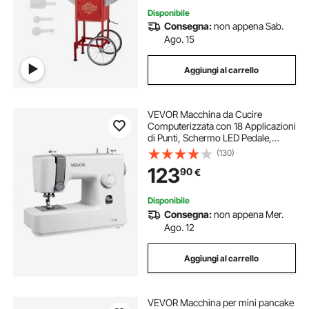
Disponibile
Consegna:
non appena Sab.
Ago. 15
Aggiungi al carrello
VEVOR Macchina da Cucire
Computerizzata con 18 Applicazioni
di Punti, Schermo LED Pedale,
Robusta Struttura in Metallo,
(130)
Macchina da Cucire Frequenza 700
123
90
€
Punti/min per Lavori Artigianali,
Bianco
Disponibile
Consegna:
non appena Mer.
Ago. 12
Aggiungi al carrello
VEVOR Macchina per mini pancake