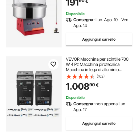
191
90
€
Inossidabile e Cucchiaio per
Zucchero Filato
Disponibile
Consegna:
Lun. Ago. 10 - Ven.
Ago. 14
Aggiungi al carrello
VEVOR Macchina per scintille 700
W 4 Pz Macchina pirotecnica
Macchina in lega di alluminio
Controllore DMX Regolabile 2-5m
(162)
Macchina per scintille fredde 7 min
1.008
90
€
spettacoli DJ, feste
Disponibile
Consegna:
non appena Lun.
Ago. 17
Aggiungi al carrello