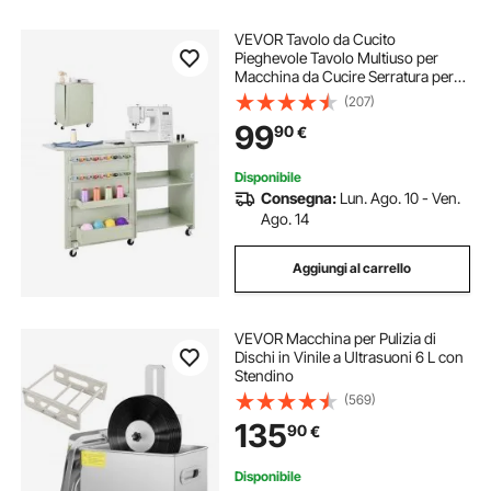
VEVOR Tavolo da Cucito
Pieghevole Tavolo Multiuso per
Macchina da Cucire Serratura per
Porta Postazione Carico18,7 kg per
(207)
Lavori Artigianali e Scrivania
99
90
€
Laterale per la Casa, Verde Chiaro
Disponibile
Consegna:
Lun. Ago. 10 - Ven.
Ago. 14
Aggiungi al carrello
VEVOR Macchina per Pulizia di
Dischi in Vinile a Ultrasuoni 6 L con
Stendino
(569)
135
90
€
Disponibile