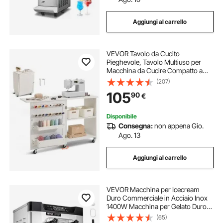
Aggiungi al carrello
VEVOR Tavolo da Cucito
Pieghevole, Tavolo Multiuso per
Macchina da Cucire Compatto a
Rotelle, Mobiletto da Cucito Ripiani
(207)
Portaoggetti, Pioli in Legno Ante
105
90
€
Magnetiche, Carico max. 40 kg,
Bianco
Disponibile
Consegna:
non appena Gio.
Ago. 13
Aggiungi al carrello
VEVOR Macchina per Icecream
Duro Commerciale in Acciaio Inox
1400W Macchina per Gelato Duro
Uso Commerciale 16-20 L/H,
(65)