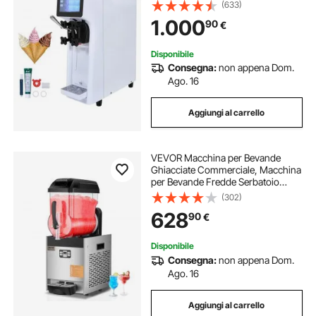
Monogusto 900 W, Tramoggia 4
(633)
Litri, Cilindro 1,6 Litri, per Snack Bar
1.000
90
€
Ristorante
Disponibile
Consegna:
non appena Dom.
Ago. 16
Aggiungi al carrello
VEVOR Macchina per Bevande
Ghiacciate Commerciale, Macchina
per Bevande Fredde Serbatoio
Singolo 12 Litri, Macchina per
(302)
Frullati in Acciaio Inox, Macchina
628
90
€
per Bevande da Bar Hotel Ristorante
Catering
Disponibile
Consegna:
non appena Dom.
Ago. 16
Aggiungi al carrello