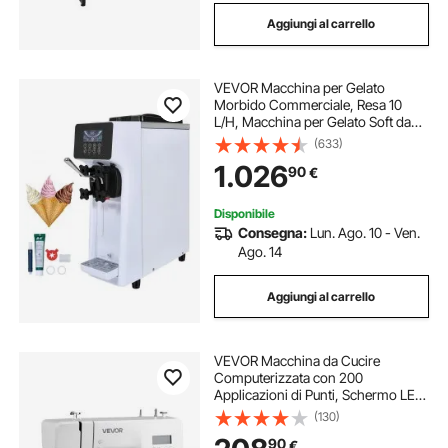
Aggiungi al carrello
VEVOR Macchina per Gelato
Morbido Commerciale, Resa 10
L/H, Macchina per Gelato Soft da
Banco 900 W Monogusto,
(633)
Tramoggia da 4 Litri Cilindro da 1,6
1.026
90
€
L, Pannello LCD Autopulente, Bar,
Ristorante, Hotel
Disponibile
Consegna:
Lun. Ago. 10 - Ven.
Ago. 14
Aggiungi al carrello
VEVOR Macchina da Cucire
Computerizzata con 200
Applicazioni di Punti, Schermo LED,
Pedale Luce, Macchina da Cucire
(130)
Digitale con Motore Potente per
90
€
Lavori Artigianali, Bianco