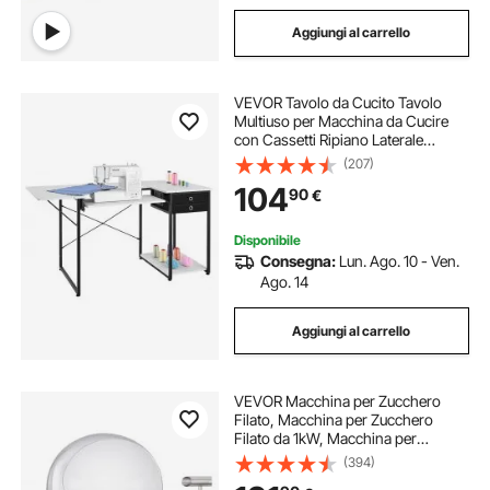
Aggiungi al carrello
VEVOR Tavolo da Cucito Tavolo
Multiuso per Macchina da Cucire
con Cassetti Ripiano Laterale
Pieghevole Scrivania per Computer
(207)
per Casa, Studio di Moda, Studio
104
90
€
d'arte, Istituto Scolastico
Disponibile
Consegna:
Lun. Ago. 10 - Ven.
Ago. 14
Aggiungi al carrello
VEVOR Macchina per Zucchero
Filato, Macchina per Zucchero
Filato da 1kW, Macchina per
Zucchero Filato Commerciale con
(394)
Coperchio, Ciotola in Acciaio