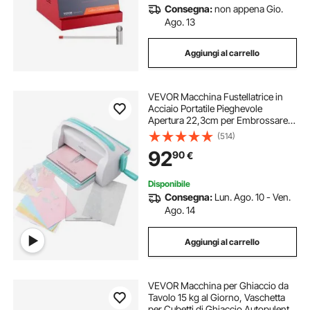
Consegna:
non appena Gio.
Ago. 13
Aggiungi al carrello
VEVOR Macchina Fustellatrice in
Acciaio Portatile Pieghevole
Apertura 22,3cm per Embrossare
Fustellatura Goffratura, Macchina
(514)
Fustellata Manuale Fai-da-te,
92
90
€
Fustellatrice per Scrapbooking
31x38x21 cm
Disponibile
Consegna:
Lun. Ago. 10 - Ven.
Ago. 14
Aggiungi al carrello
VEVOR Macchina per Ghiaccio da
Tavolo 15 kg al Giorno, Vaschetta
per Cubetti di Ghiaccio Autopulente