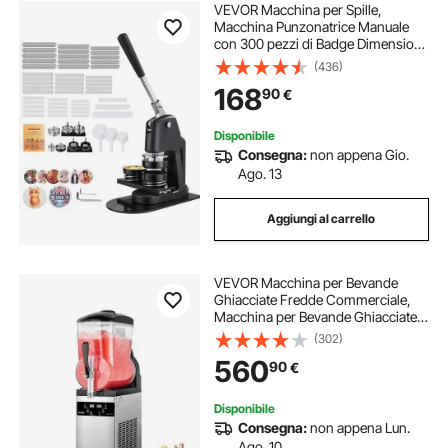
VEVOR Macchina per Spille,
Macchina Punzonatrice Manuale
con 300 pezzi di Badge Dimensioni
32/58/75mm, Impugnatura
(436)
Ergonomica, per Spille
168
90
€
Personalizzate Fai da te, Nero
Disponibile
Consegna:
non appena Gio.
Ago. 13
Aggiungi al carrello
VEVOR Macchina per Bevande
Ghiacciate Fredde Commerciale,
Macchina per Bevande Ghiacciate
Serbatoio Singolo 12 Litri, Macchina
(302)
per Frullati in Acciaio Inox,
560
90
€
Macchina per Bevande Fredde Bar
Hotel
Disponibile
Consegna:
non appena Lun.
Ago. 10