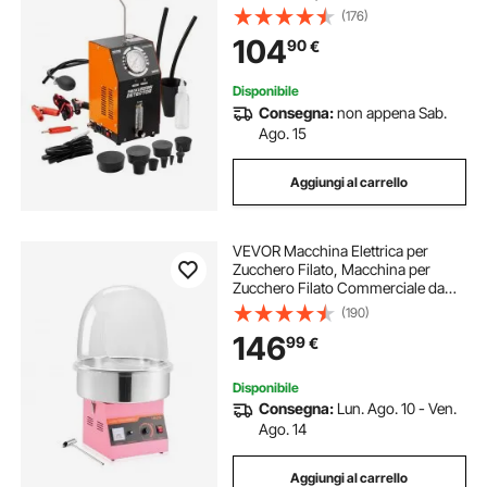
per auto modalità aria fumo,
(176)
Rilevatore di perdite con
104
90
€
manometro pompe ad aria da auto
portatile
Disponibile
Consegna:
non appena Sab.
Ago. 15
Aggiungi al carrello
VEVOR Macchina Elettrica per
Zucchero Filato, Macchina per
Zucchero Filato Commerciale da
1000 W con Coperchio, Ciotola in
(190)
Acciaio Inossidabile Cucchiaio per
146
99
€
Zucchero, Feste, Evento, Festival
Disponibile
Consegna:
Lun. Ago. 10 - Ven.
Ago. 14
Aggiungi al carrello