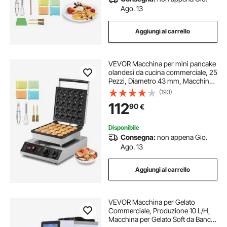
macchine per ceramiche
Ago. 13
Aggiungi al carrello
macchine per ceramica
VEVOR Macchina per mini pancake
macchina spella cavi
olandesi da cucina commerciale, 25
Pezzi, Diametro 43 mm, Macchina
per mini dorayaki, 1700 W,
(193)
riscaldamento macchina
Controllo di temperatura tempo,
112
90
€
per Cucina Commerciale, Feste,
Evento
macchina spelafili cavi
Disponibile
Consegna:
non appena Gio.
Ago. 13
macchina di riscaldamento
Aggiungi al carrello
macchina spelacavi industriale
VEVOR Macchina per Gelato
Commerciale, Produzione 10 L/H,
Macchina per Gelato Soft da Banco