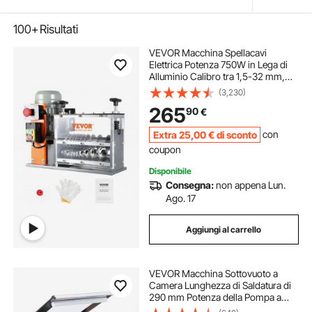
100+
Risultati
VEVOR Macchina Spellacavi
Elettrica Potenza 750W in Lega di
Alluminio Calibro tra 1,5-32 mm,
Macchinetta Spellafili Elettrica per
(3,230)
Cablaggio Cavi Elettrici 48 x 30 x
265
90
€
38cm, Macchina Elettrica Spellacavi
Extra
25
,00
€
di sconto
con
coupon
Disponibile
Consegna:
non appena Lun.
Ago. 17
Aggiungi al carrello
VEVOR Macchina Sottovuoto a
Camera Lunghezza di Saldatura di
290 mm Potenza della Pompa a
Vuoto da 380 W, Macchina per il