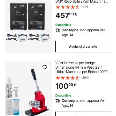
DMX Regolabile 2-5m Macchina
per scintille fredde 7 min per
(162)
matrimoni, spettacoli DJ, feste
457
90
€
Disponibile
Consegna:
non appena Ven.
Ago. 14
Aggiungi al carrello
VEVOR Pressa per Badge,
Dimensione 44 mm Peso 29,4
Libbre Macchina per Bottoni 1000
Pezzi Macchina per Punzonatrice
(294)
con Impugnatura Intuitiva per Spille,
100
90
€
Cravatte, Portachiavi, Apribottiglie,
ecc.
Disponibile
Consegna:
non appena Ven.
Ago. 14