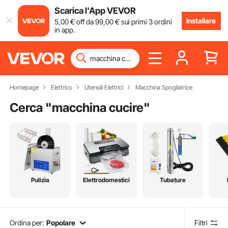
Scarica l'App VEVOR
Installare
5
,00
€
off da
99
,00
€
sui primi 3 ordini
in app.
Homepage
Elettrico
Utensili Elettrici
Macchina Spogliatrice
Cerca "
macchina cucire
"
Pulizia
Elettrodomestici
Tubature
Ordina per:
Popolare
Filtri