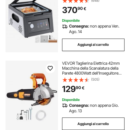
(648)
Confezionamento di Sacchetti
370
90
€
Sigillanti per Alimenti Umidi, Carne
Disponibile
Consegna:
non appena Ven.
Ago. 14
Aggiungi al carrello
VEVOR Taglierina Elettrica 42mm
Macchina della Scanalatura della
Parete 4800Watt dell'Inseguitore
della Parete ,Stozzatrice da Parete
(505)
6000 RPM Nessuna Polvere,
129
90
€
Macchina da Taglio a Parete
Disponibile
Consegna:
non appena Gio.
Ago. 13
Aggiungi al carrello