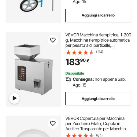
Ago. 15
Aggiungi al carrello
VEVOR Macchina riempitrice, 1-200
g, Macchina riempitrice automatica
per pesatura di particelle,
Riempimento dispenser per semi di
(174)
tè, cereali, polvere, farina, fagioli,
183
90
€
scaglie
Disponibile
Consegna:
non appena Sab.
Ago. 15
Aggiungi al carrello
VEVOR Copertura per Macchina
per Zucchero Filato, Cupola in
Acrilico Trasparente per Macchina
per Zucchero Filato, Adatta a
(64)