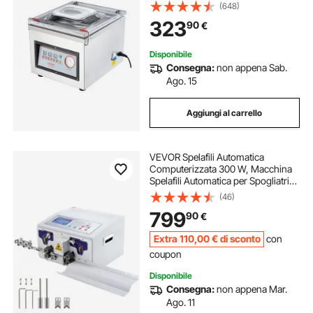
320mm in cucina domestica e per
(648)
uso commerciale per alimenti
323
90
€
umidi, carni, marinate
Disponibile
Consegna:
non appena Sab.
Ago. 15
Aggiungi al carrello
VEVOR Spelafili Automatica
Computerizzata 300 W, Macchina
Spelafili Automatica per Spogliatrici
a Cavo CA 220 V/50 Hz, Macchina
(46)
Spelafili SWT508-JE con Display
799
90
€
LCD, Usata nell'Industria Elettronica
Extra
110
,00
€
di sconto
con
coupon
Disponibile
Consegna:
non appena Mar.
Ago. 11