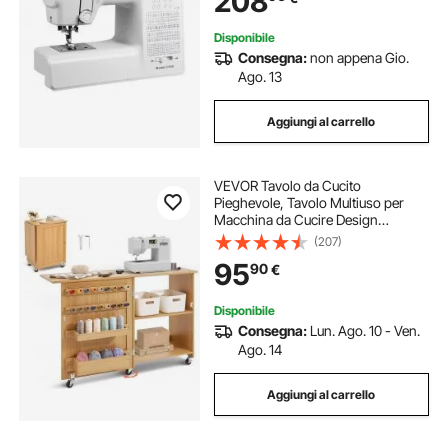
208
Disponibile
Consegna:
non appena Gio.
Ago. 13
Aggiungi al carrello
VEVOR Tavolo da Cucito
Pieghevole, Tavolo Multiuso per
Macchina da Cucire Design
Compatto a Rotelle Piano Vassoio
(207)
Portaoggetti, Pioli in Legno Ante
95
90
€
Magnetiche, Mobiletto per
Macchina da Cucire
Disponibile
Consegna:
Lun. Ago. 10 - Ven.
Ago. 14
Aggiungi al carrello