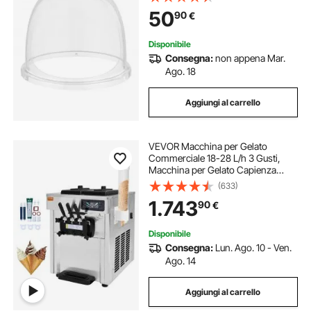
Ciotole da 381 mm, Design con
50
90
€
Scanalatura Inferiore, per Feste
Disponibile
Consegna:
non appena Mar.
Ago. 18
Aggiungi al carrello
VEVOR Macchina per Gelato
Commerciale 18-28 L/h 3 Gusti,
Macchina per Gelato Capienza
2x5,5 L Tramoggia, Pannello LCD,
(633)
Pulizia Automatica di
1.743
90
€
Preraffreddamento, per Yogurt
Caffè Snack Bar Ristorante
Disponibile
Consegna:
Lun. Ago. 10 - Ven.
Ago. 14
Aggiungi al carrello