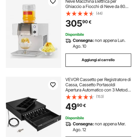
Neve Macchina Elettrica per
Ghiaccio a Fiocchi di Neve da 80
kg/giorno, Macchina Elettrica
(44)
Raffreddamento ad Aria, 360 W, per
305
90
€
Eventi Feste Dolce
Disponibile
Consegna:
non appena Lun.
Ago. 10
Aggiungi al carrello
VEVOR Cassetto per Registratore di
Cassa, Cassetto Portasoldi
Apertura Automatico con 3 Metodi
di Sblocco, Cassetta Portavalori
(153)
con 5 Scomparti per Banconote e 8
49
90
€
per Monete, 41 x 42 x 10 cm (Nero)
Disponibile
Consegna:
non appena Mer.
Ago. 12