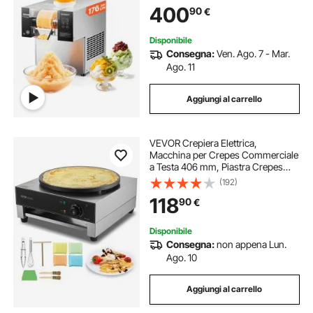
400
90
€
Dissipazione Calore, per Panetteria,
Bar
Disponibile
Consegna:
Ven. Ago. 7 - Mar.
Ago. 11
Aggiungi al carrello
VEVOR Crepiera Elettrica,
Macchina per Crepes Commerciale
a Testa 406 mm, Piastra Crepes
Piastra Piana 3000 W, Macchina in
(192)
Acciaio Inox Antiaderente, Fornello
118
90
€
Circolare, Controllo per
Temperatura
Disponibile
Consegna:
non appena Lun.
Ago. 10
Aggiungi al carrello