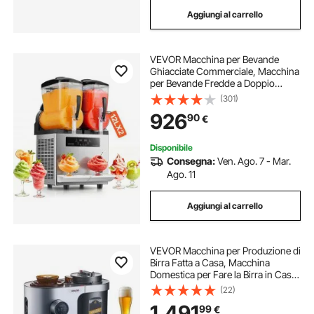
Aggiungi al carrello
VEVOR Macchina per Bevande
Ghiacciate Commerciale, Macchina
per Bevande Fredde a Doppio
Serbatoio 2 x 12 Litri, Macchina per
(301)
Bevande Smoothie Drink in Acciaio
926
90
€
Inox da Bar Ristorante Hotel
Catering
Disponibile
Consegna:
Ven. Ago. 7 - Mar.
Ago. 11
Aggiungi al carrello
VEVOR Macchina per Produzione di
Birra Fatta a Casa, Macchina
Domestica per Fare la Birra in Casa,
13 Litri, 1500 W, Caldaia di
(22)
Ammostamento, Serbatoio Interno
1.491
99
€
in Acciaio Inox 304