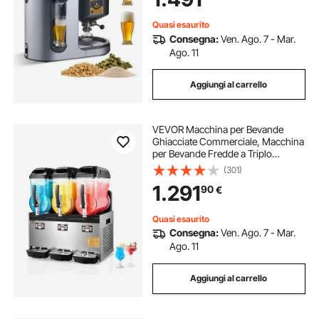
Quasi esaurito
Consegna:
Ven. Ago. 7 - Mar.
Ago. 11
Aggiungi al carrello
VEVOR Macchina per Bevande
Ghiacciate Commerciale, Macchina
per Bevande Fredde a Triplo
Serbatoio 12L x 3, Macchina per
(301)
Bevande Ghiacciate in Acciaio Inox,
1.291
90
€
Macchina per Bevande Smoothie
Bar Hotel
Quasi esaurito
Consegna:
Ven. Ago. 7 - Mar.
Ago. 11
Aggiungi al carrello