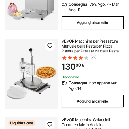
Consegna:
Ven. Ago. 7 - Mar.
Ago. 11
Aggiungi al carrello
VEVOR Macchina per Pressatura
Manuale della Pasta per Pizza,
Piastra per Pressatura della Pasta
per Pizza in Acciaio Inossidabile,
(72)
Macchina Formatrice con Maniglia
130
90
€
e 100 Fogli di Carta da Forno
Disponibile
Consegna:
non appena Ven.
Ago. 14
Aggiungi al carrello
VEVOR Macchina Ghiaccioli
Liquidazione
Commerciale in Acciaio