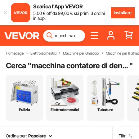
Scarica l'App VEVOR
Installare
5
,00
€
off da
99
,00
€
sui primi 3 ordini
in app.
Homepage
Elettrodomestici
Macchine per Ghiaccio
Macchine per Il Ghia
Cerca "
macchina contatore di denaro
"
Pulizia
Elettrodomestici
Tubature
Ordina per:
Popolare
Filtri