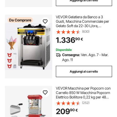
Aggiungi al carrello
VEVOR Gelatiera da Banco a 3
Da Comprare
Gusti, Macchina Commerciale per
Gelato Soft da 22-30 L/ora,
Gelatiera con Accessori Completi,
(630)
Utilizzo per Gelato Soft
1.336
90
€
Disponibile
Consegna:
Ven. Ago. 7 - Mar.
Ago. 11
Aggiungi al carrello
VEVOR Macchina per Popcorn con
Carrello 850 W Macchina Popcorn
Elettrico Bollitore 0,22 kg per 48
Tazze per Lotto, Macchina per
(252)
Popcorn dotato di Vetro Temperato,
209
90
€
Include 4 Misurini, Stile Cinema