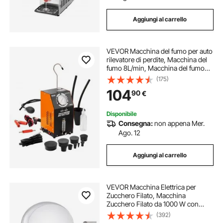
Aggiungi al carrello
VEVOR Macchina del fumo per auto
rilevatore di perdite, Macchina del
fumo 8L/min, Macchina del fumo
per auto modalità aria fumo,
(175)
Rilevatore di perdite con
104
90
€
manometro pompe ad aria da auto
portatile
Disponibile
Consegna:
non appena Mer.
Ago. 12
Aggiungi al carrello
VEVOR Macchina Elettrica per
Zucchero Filato, Macchina
Zucchero Filato da 1000 W con
Coperchio, Ciotola in Acciaio
(392)
Inossidabile, Paletta per