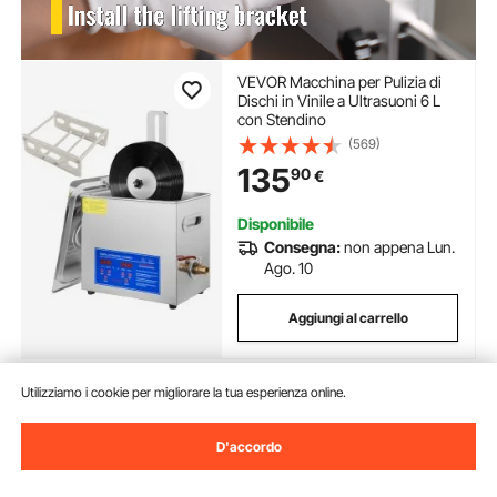
VEVOR Macchina per Pulizia di
Dischi in Vinile a Ultrasuoni 6 L
con Stendino
(569)
135
90
€
Disponibile
Consegna:
non appena Lun.
Ago. 10
Aggiungi al carrello
Utilizziamo i cookie per migliorare la tua esperienza online.
Precedente
Prossimo
D'accordo