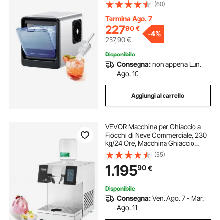
con Paletta, Macchina per Cubetti di
(60)
Ghiacci per Casa, Cucina, Ufficio,
Bar, Feste, Bevande
Termina Ago. 7
227
90
€
-
4%
237,90
€
Disponibile
Consegna:
non appena Lun.
Ago. 10
Aggiungi al carrello
VEVOR Macchina per Ghiaccio a
Fiocchi di Neve Commerciale, 230
kg/24 Ore, Macchina Ghiaccio
Tritato in Acciaio Inox, Sistema di
(55)
Raffreddamento ad Aria per
1.195
90
€
Dissipazione Calore, per Panetteria,
Bar
Disponibile
Consegna:
Ven. Ago. 7 - Mar.
Ago. 11