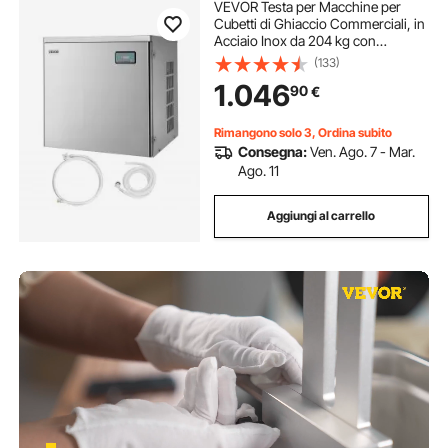
VEVOR Testa per Macchine per
Cubetti di Ghiaccio Commerciali, in
Acciaio Inox da 204 kg con
Pannello di Controllo Intelligente,
(133)
Autopulente, Spessore Regolabile,
1.046
90
€
per Ristoranti, Bar, Solo Testa
Rimangono solo 3, Ordina subito
Consegna:
Ven. Ago. 7 - Mar.
Ago. 11
Aggiungi al carrello