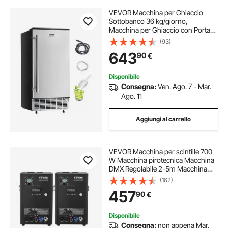
VEVOR Macchina per Ghiaccio
Sottobanco 36 kg/giorno,
Macchina per Ghiaccio con Porta
Reversibile in Acciaio Inox,
(93)
Macchina per Cubetti di Ghiaccio,
643
90
€
per Cucine Private Commerciali,
Drenaggio Elettrico
Disponibile
Consegna:
Ven. Ago. 7 - Mar.
Ago. 11
Aggiungi al carrello
VEVOR Macchina per scintille 700
W Macchina pirotecnica Macchina
DMX Regolabile 2-5m Macchina
per scintille fredde 7 min per
(162)
matrimoni, spettacoli DJ, feste
457
90
€
Disponibile
Consegna:
non appena Mar.