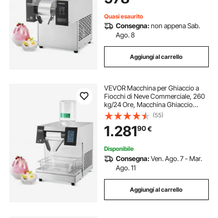
Bar
Quasi esaurito
Consegna:
non appena Sab.
Ago. 8
Aggiungi al carrello
VEVOR Macchina per Ghiaccio a
Fiocchi di Neve Commerciale, 260
kg/24 Ore, Macchina Ghiaccio
Tritato in Acciaio Inox, Sistema di
(55)
Raffreddamento ad Aria per
1.281
90
€
Dissipazione Calore, per Panetteria,
Bar
Disponibile
Consegna:
Ven. Ago. 7 - Mar.
Ago. 11
Aggiungi al carrello