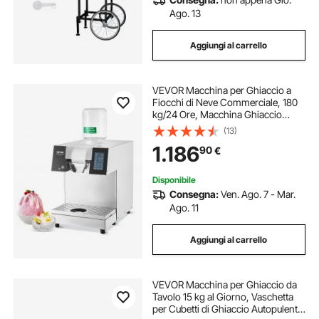
Ago. 13
Aggiungi al carrello
VEVOR Macchina per Ghiaccio a
Fiocchi di Neve Commerciale, 180
kg/24 Ore, Macchina Ghiaccio
Tritato in Acciaio Inox, Sistema di
(13)
Raffreddamento a Liquido per
1.186
90
€
Dissipazione Calore, per Panetteria,
Bar
Disponibile
Consegna:
Ven. Ago. 7 - Mar.
Ago. 11
Aggiungi al carrello
VEVOR Macchina per Ghiaccio da
Tavolo 15 kg al Giorno, Vaschetta
per Cubetti di Ghiaccio Autopulente