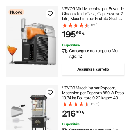
VEVOR Mini Macchina per Bevande
Nuovo
Ghiacciate da Casa, Capienza ca. 2
Litri, Macchina per Frullato Slush
Senza Ghiaccio con Funzione
(69)
Autopulizia, Bevande Fredde, 6
195
90
€
Programmi Preimpostati, Uso
Domestico
Disponibile
Consegna:
non appena Mer.
Ago. 12
Aggiungi al carrello
VEVOR Macchina per Popcorn,
Macchina per Popcorn 850 W Peso
18,74 kg Bollitore 0,22 kg per 48
Tazze per Lotto, Popcorn Macchina
(252)
Dotato di Vetro Temperato,Include 4
216
90
€
Misurini, Stile Cinema, Nero
Disponibile
Consegna:
non appena Gio.