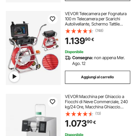
VEVOR Telecamera per Fognatura
100 m Telecamera per Scarichi
Autolivellante, Schermo Tattile
256,54 mm Trasmettitore 512 Hz
(748)
Contatore di Distanza, Telecamera
1.139
90
€
Idraulica a Serpente IP67 con Luci-
12 LED
Disponibile
Consegna:
non appena Mer.
Ago. 12
Aggiungi al carrello
VEVOR Macchina per Ghiaccio a
Fiocchi di Neve Commerciale, 240
kg/24 Ore, Macchina Ghiaccio
Tritato in Acciaio Inox, Sistema di
(13)
Raffreddamento a Liquido per
1.073
90
€
Dissipazione Calore, per Panetteria,
Bar
Disponibile