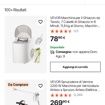
100+
Risultati
VEVOR Macchina per il Ghiaccio da
Tavolo, 7 Cubetti di Ghiaccio in 6
Minuti, 11,8 kg al Giorno, Macchina
Autopulente con Paletta, con 2
(27)
Dimensioni Raccolto per Casa,
78
90
€
Cucina, Ufficio, Bar, Feste
Disponibile
Consegna:
non appena Dom.
Ago. 9
Aggiungi al carrello
VEVOR Spruzzatore di Vernice
Da Comprare
2200 W Macchine per Verniciatura
Airless a Spruzzo Airless Elettrica
da 2 L/min, Macchina a Spruzzo per
(2,260)
Vernice con Tubo da 9 m per Pareti,
269
90
€
Mobili, Esterni, Interni