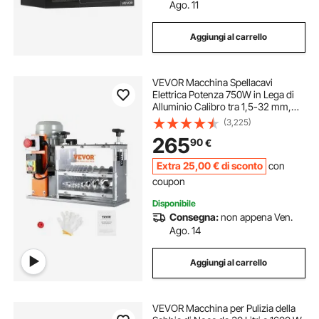
Ago. 11
Aggiungi al carrello
VEVOR Macchina Spellacavi
Elettrica Potenza 750W in Lega di
Alluminio Calibro tra 1,5-32 mm,
Macchinetta Spellafili Elettrica per
(3,225)
Cablaggio Cavi Elettrici 48 x 30 x
265
90
€
38cm, Macchina Elettrica Spellacavi
Extra
25
,00
€
di sconto
con
coupon
Disponibile
Consegna:
non appena Ven.
Ago. 14
Aggiungi al carrello
VEVOR Macchina per Pulizia della