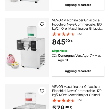
Aggiungi al carrello
VEVOR Macchina per Ghiaccio a
Fiocchi di Neve Commerciale, 180
kg/24 Ore, Macchina per Ghiaccio
Tritato in Acciaio Inox, Sistema di
(55)
Raffreddamento ad Aria per
845
90
€
Dissipazione Calore, per Panetteria,
Bar
Disponibile
Consegna:
Ven. Ago. 7 - Mar.
Ago. 11
Aggiungi al carrello
VEVOR Macchina per Ghiaccio a
Fiocchi di Neve Commerciale, 170
kg/24 Ore, Macchina per Ghiaccio
Tritato in Acciaio Inox, Sistema di
(55)
Raffreddamento ad Aria per
578
90
€
Dissipazione Calore, per Panetteria,