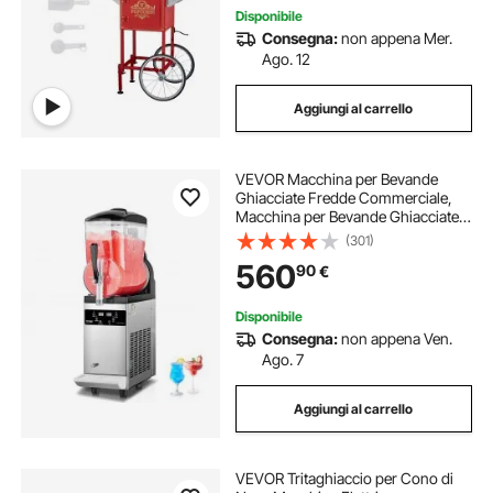
Disponibile
Consegna:
non appena Mer.
Ago. 12
Aggiungi al carrello
VEVOR Macchina per Bevande
Ghiacciate Fredde Commerciale,
Macchina per Bevande Ghiacciate
Serbatoio Singolo 12 Litri, Macchina
(301)
per Frullati in Acciaio Inox,
560
90
€
Macchina per Bevande Fredde Bar
Hotel
Disponibile
Consegna:
non appena Ven.
Ago. 7
Aggiungi al carrello
VEVOR Tritaghiaccio per Cono di