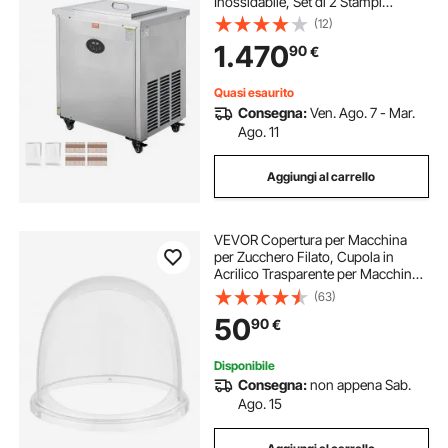
Inossidabile, Set di 2 Stampi
Macchina per Fare Ghiaccioli 52
(12)
Pezzi, Macchina per Ghiaccioli con
1.470
90
€
Bastoncini di Ghiaccio per Bar 26
Pezzi Set di Stampi
Quasi esaurito
Consegna:
Ven. Ago. 7 - Mar.
Ago. 11
Aggiungi al carrello
VEVOR Copertura per Macchina
per Zucchero Filato, Cupola in
Acrilico Trasparente per Macchina
per Zucchero Filato, Adatta a
(63)
Ciotole da 381 mm, Design con
50
90
€
Scanalatura Inferiore, per Feste
Disponibile
Consegna:
non appena Sab.
Ago. 15