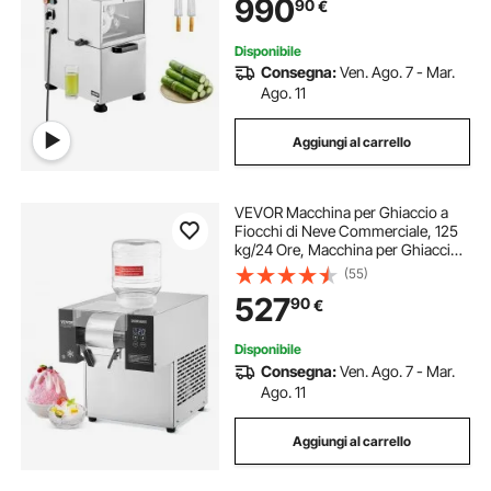
990
90
€
Acciaio Inox, Estrattore di Succo
Disponibile
Consegna:
Ven. Ago. 7 - Mar.
Ago. 11
Aggiungi al carrello
VEVOR Macchina per Ghiaccio a
Fiocchi di Neve Commerciale, 125
kg/24 Ore, Macchina per Ghiaccio
Tritato in Acciaio Inox, Sistema di
(55)
Raffreddamento ad Aria per
527
90
€
Dissipazione Calore, per Panetteria,
Bar
Disponibile
Consegna:
Ven. Ago. 7 - Mar.
Ago. 11
Aggiungi al carrello