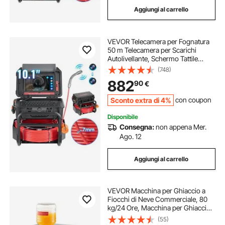
Aggiungi al carrello
VEVOR Telecamera per Fognatura
50 m Telecamera per Scarichi
Autolivellante, Schermo Tattile
256,54 mm Trasmettitore 512 Hz e
(748)
Contatore di Distanza, Telecamera
882
90
€
Idraulica a Serpente IP67 con Luci-
12 LED
Sconto extra di 4%
con coupon
Disponibile
Consegna:
non appena Mer.
Ago. 12
Aggiungi al carrello
VEVOR Macchina per Ghiaccio a
Fiocchi di Neve Commerciale, 80
kg/24 Ore, Macchina per Ghiaccio
Tritato in Acciaio Inox, Sistema di
(55)
Raffreddamento ad Aria per