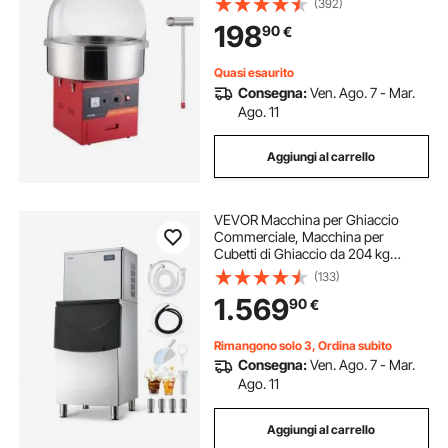
(392)
Inossidabile, Paletta per
198
90
€
Zucchero,Compleanno di Bambini,
Feste in Famiglia, Rosso
Quasi esaurito
Consegna:
Ven. Ago. 7 - Mar.
Ago. 11
Aggiungi al carrello
VEVOR Macchina per Ghiaccio
Commerciale, Macchina per
Cubetti di Ghiaccio da 204 kg
Autopulente con Contenitore di
(133)
Stoccaggio in Acciaio Inox da 113
1.569
90
€
kg, Touchscreen per Bar,
Caffetteria, Ristorante
Rimangono solo 3, Ordina subito
Consegna:
Ven. Ago. 7 - Mar.
Ago. 11
Aggiungi al carrello