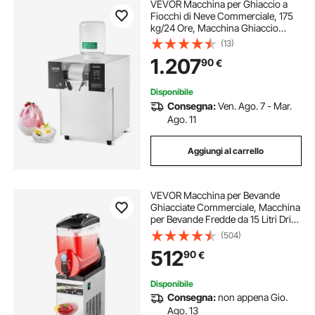
VEVOR Macchina per Ghiaccio a
Fiocchi di Neve Commerciale, 175
kg/24 Ore, Macchina Ghiaccio
Tritato in Acciaio Inox, Sistema di
(13)
Raffreddamento a Liquido per
1.207
90
€
Dissipazione Calore, per Panetteria,
Bar
Disponibile
Consegna:
Ven. Ago. 7 - Mar.
Ago. 11
Aggiungi al carrello
VEVOR Macchina per Bevande
Ghiacciate Commerciale, Macchina
per Bevande Fredde da 15 Litri Drink
Frullati Margarita in Acciaio Inox,
(504)
Frullatore per Slush per Feste
512
90
€
Ristoranti, Caffetterie, Bar
Disponibile
Consegna:
non appena Gio.
Ago. 13