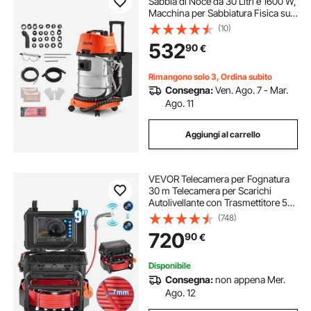
Sabbia di Noce da 30 Litri e 1600 W,
Macchina per Sabbiatura Fisica su
Carrello per la Pulizia del Collettore
(10)
di Aspirazione, Sabbiatrici di Noce
532
90
€
con 23 Adattatori
Rimangono solo 3, Ordina subito
Consegna:
Ven. Ago. 7 - Mar.
Ago. 11
Aggiungi al carrello
VEVOR Telecamera per Fognatura
30 m Telecamera per Scarichi
Autolivellante con Trasmettitore 512
Hz Contatore di Distanza, Schermo
(748)
da 228,6 mm Telecamera Idraulica
720
90
€
HD 1080P a Serpente con Luce-12
LED
Disponibile
Consegna:
non appena Mer.
Ago. 12