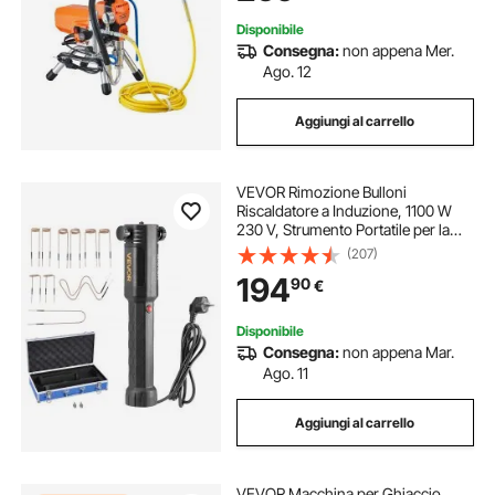
Disponibile
Consegna:
non appena Mer.
Ago. 12
Aggiungi al carrello
VEVOR Rimozione Bulloni
Riscaldatore a Induzione, 1100 W
230 V, Strumento Portatile per la
Rimozione di Dadi, Mini Macchina
(207)
Riscaldante per la Rimozione di Viti
194
90
€
Arrugginite, con 10 Bobine e Scatola
Disponibile
Consegna:
non appena Mar.
Ago. 11
Aggiungi al carrello
VEVOR Macchina per Ghiaccio