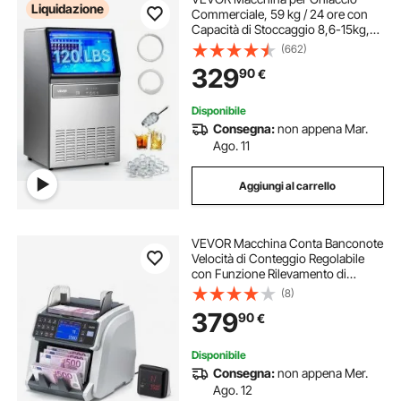
Liquidazione
Commerciale, 59 kg / 24 ore con
Capacità di Stoccaggio 8,6-15kg,
45 Cubetti per Ciclo, Macchina per
(662)
Ghiaccio Sottobanco in Acciaio
329
90
€
Inox con Display a LED,
Autopulente, Bar
Disponibile
Consegna:
non appena Mar.
Ago. 11
Aggiungi al carrello
VEVOR Macchina Conta Banconote
Velocità di Conteggio Regolabile
con Funzione Rilevamento di
Banconote False, Selettore Denaro
(8)
Contatore di Valore Miste Display
379
90
€
LED da Negozio Centro Turistico
Disponibile
Consegna:
non appena Mer.
Ago. 12