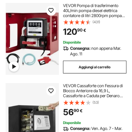
VEVOR Pompa di trasferimento
40L/min pompa diesel elettrica
contatore di litri 2800rpm pompa
diesel elettrica automatica 220V
(431)
pompa olio inverso autoadescante
120
90
€
Disponibile
Consegna:
non appena Mar.
Ago. 11
Aggiungi al carrello
VEVOR Cassaforte con Fessura di
Blocco Anteriore da 16,9 L,
Cassaforte a Caduta per Denaro
con Password e Manopola
(53)
Girevole, per Contanti, Gioielli,
56
90
€
Documenti, Angolo di apertura 150°,
Nero
Disponibile
Consegna:
Ven. Ago. 7 - Mar.