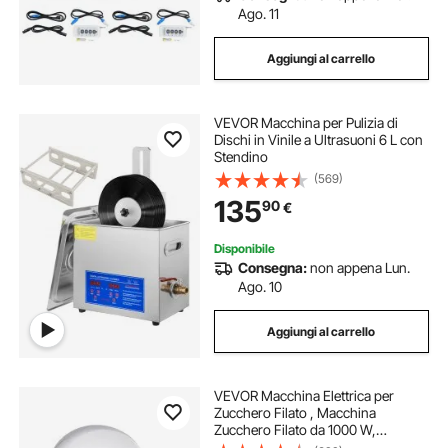
Ago. 11
Aggiungi al carrello
VEVOR Macchina per Pulizia di
Dischi in Vinile a Ultrasuoni 6 L con
Stendino
(569)
135
90
€
Disponibile
Consegna:
non appena Lun.
Ago. 10
Aggiungi al carrello
VEVOR Macchina Elettrica per
Zucchero Filato , Macchina
Zucchero Filato da 1000 W,
Coperchio, Ciotola in Acciaio