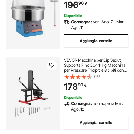
196
90
€
Zucchero,Compleanno di Bambini,
Feste in Famiglia, Blu
Disponibile
Consegna:
Ven. Ago. 7 - Mar.
Ago. 11
Aggiungi al carrello
VEVOR Macchina per Dip Seduti,
Supporta Fino 204,11 kg Macchina
per Pressare Tricipiti e Bicipiti con
Barra per Cavi, Sedile Schienale
(155)
Regolabili, Attrezzatura per Esercizi
178
90
€
per l'Allenamento di Torace
Disponibile
Consegna:
non appena Mer.
Ago. 12
Aggiungi al carrello