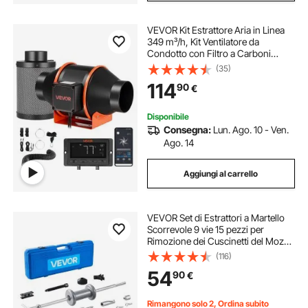
VEVOR Kit Estrattore Aria in Linea
349 m³/h, Kit Ventilatore da
Condotto con Filtro a Carboni
Attivi, Motore EC 101,6 mm, 10
(35)
Livelli di Velocità, Controllo PWM
114
90
€
con App e Timer, per Giardinaggio
Indoor
Disponibile
Consegna:
Lun. Ago. 10 - Ven.
Ago. 14
Aggiungi al carrello
VEVOR Set di Estrattori a Martello
Scorrevole 9 vie 15 pezzi per
Rimozione dei Cuscinetti del Mozzo
Ruota Anteriore Kit di Estrattori per
(116)
Alberi Ammaccati del Mozzo Asse
54
90
€
di Ruota Posteriore
Rimangono solo 2, Ordina subito