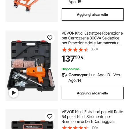
Ago. 15
Aggiungi al carrello
VEVOR Kit di Estrattore Riparazione
per Carrozzeria 800VA Saldatrice
per Rimozione delle Ammaccature
Saldatore a Punti 32x24cm,
(150)
Strumenti per la Riparazione delle
137
90
€
Ammaccature per Carrozzeria
Autocarri
Disponibile
Consegna:
Lun. Ago. 10 - Ven.
Ago. 14
Aggiungi al carrello
VEVOR Kit di Estrattori per Viti Rotte
54 pezzi Kit di Strumento per
Rimozione di Dadi Danneggiati
Arrotondati, Utensili per Riparazioni
(100)