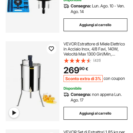
Consegna:
Lun. Ago. 10 - Ven.
Ago. 14
Aggiungi al carrello
VEVOR Estrattore di Miele Elettrico
in Acciaio Inox, 4/8 Favi, 140W,
Velocità Max 1300 Giri/Min,
Smielatore Centrifuga per
(431)
Apicoltura con Coperchio
269
90
€
Trasparente, Altezza Regolabile
100-108 cm
Sconto extra di 3%
con coupon
Disponibile
Consegna:
non appena Lun.
Ago. 17
Aggiungi al carrello
VEVOR Set di Estrattori 1,85 kg per