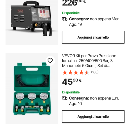
226
90
€
Ammaccature, per Auto e Camion
Disponibile
Consegna:
non appena Mer.
Ago. 19
Aggiungi al carrello
VEVOR Kit per Prova Pressione
Idraulica, 250/400/600 Bar, 3
Manometri 6 Giunti, Set di
Misuratori Idraulici per Escavatori
(168)
con Custodia Portatile per
45
90
€
Escavatori Trattori Macchine Edili
Disponibile
Consegna:
non appena Lun.
Ago. 10
Aggiungi al carrello