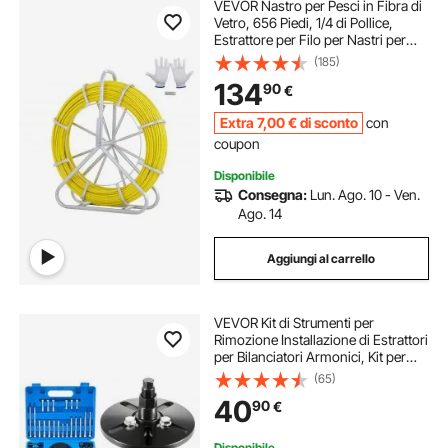
VEVOR Nastro per Pesci in Fibra di
Vetro, 656 Piedi, 1/4 di Pollice,
Estrattore per Filo per Nastri per
Canne da Condotto, Asta per Cavi
(185)
con Supporto per Mulinello in
134
90
€
Acciaio, 3 Teste di Trazione
Extra
7
,00
€
di sconto
con
coupon
Disponibile
Consegna:
Lun. Ago. 10 - Ven.
Ago. 14
Aggiungi al carrello
VEVOR Kit di Strumenti per
Rimozione Installazione di Estrattori
per Bilanciatori Armonici, Kit per
Installazione di Bilanciatori
(65)
Armonici in Acciaio, Volani, Pulegge
40
90
€
dell'Albero Motore
Disponibile