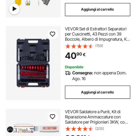
Aggiungi al carrello
VEVOR Set di Estrattori Separatori
per Cuscinetti, 43 Pezzi con 39
Boccole, Albero di Impugnatura, Kit
di Utensili per Guida Boccole per
(159)
Installazione e Rimozione per
40
90
€
Impieghi Gravosi con Custodia
Disponibile
Consegna:
non appena Dom.
Ago. 16
Aggiungi al carrello
VEVOR Saldatore a Punti, Kit di
Riparazione Ammaccature con
Saldatore per Prigionieri 3KW, con
Saldatura a Punti Automatica
(205)
Manuale e 7 Modalità, Estrattore per