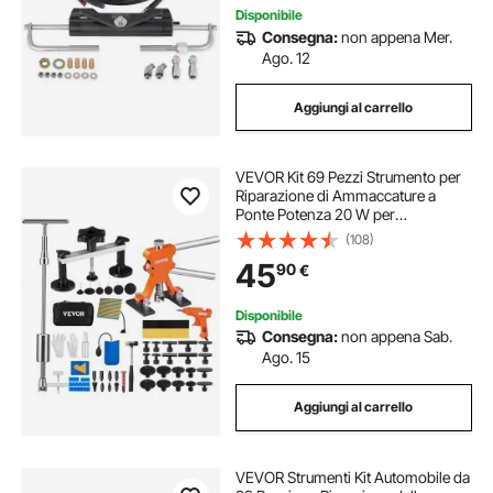
Disponibile
Consegna:
non appena Mer.
Ago. 12
Aggiungi al carrello
VEVOR Kit 69 Pezzi Strumento per
Riparazione di Ammaccature a
Ponte Potenza 20 W per
Carrozzeria Auto Veicolo da Garage
(108)
Officina Fai-da-te, Kit Estrattore a
45
90
€
Ponte Estrattore a Martello per
Ammaccature
Disponibile
Consegna:
non appena Sab.
Ago. 15
Aggiungi al carrello
VEVOR Strumenti Kit Automobile da