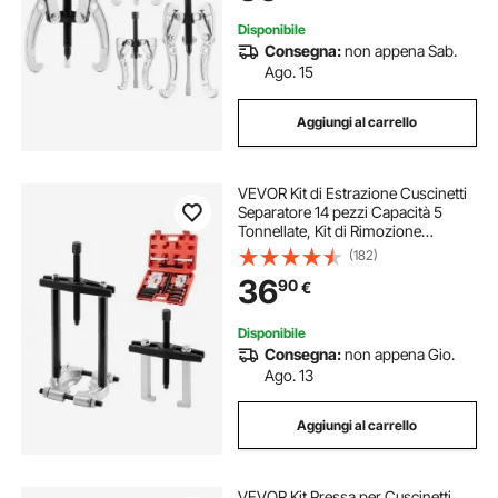
Disponibile
Consegna:
non appena Sab.
Ago. 15
Aggiungi al carrello
VEVOR Kit di Estrazione Cuscinetti
Separatore 14 pezzi Capacità 5
Tonnellate, Kit di Rimozione
Cuscinetti a Pignone con Ganasce
(182)
Set di Estrattori Utensili per
36
90
€
Divisione, Kit Utensili per
Autoveicoli
Disponibile
Consegna:
non appena Gio.
Ago. 13
Aggiungi al carrello
VEVOR Kit Pressa per Cuscinetti