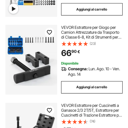
Aggiungi al carrello
VEVOR Estrattore per Giogo per
Camion Attrezzature da Trasporto
di Classe 6-8, Kit di Strumenti per
Rimozione del Giogo per Impieghi
(23)
Gravosi, Kit di Estrazione
66
90
€
Automobilistica
Disponibile
Consegna:
Lun. Ago. 10 - Ven.
Ago. 14
Aggiungi al carrello
VEVOR Estrattore per Cuscinetti a
Ganasce 2/3 2T/5T, Estrattore per
Cuscinetti di Trazione Estrattore per
Mozzo Ruota in Acciaio Apertura
(74)
76,2 mm 177,8 mm per Rimozione