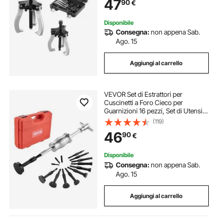
47
90
€
di Manutenzione di Ingranaggi
Disponibile
Consegna:
non appena Sab.
Ago. 15
Aggiungi al carrello
VEVOR Set di Estrattori per
Cuscinetti a Foro Cieco per
Guarnizioni 16 pezzi, Set di Utensili
per Rimozione con Inserto Pilota a
(119)
Martello Scorrevole, 10 Pinze di
46
90
€
Serraggio Divise Controsupporto
Disponibile
Consegna:
non appena Sab.
Ago. 15
Aggiungi al carrello