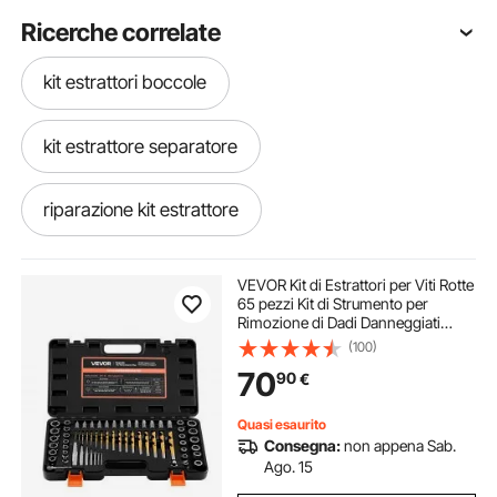
Ricerche correlate
kit estrattori boccole
kit estrattore separatore
riparazione kit estrattore
kit estrattore ammaccature
VEVOR Kit di Estrattori per Viti Rotte
65 pezzi Kit di Strumento per
Rimozione di Dadi Danneggiati
riparazione kit estrattore per ammaccature
Arrotondati, Utensili per Riparazioni
(100)
Domestiche da Officina Materiale in
70
90
€
Acciaio Cr-Mo
kit estrattore carrozzeria
Quasi esaurito
Consegna:
non appena Sab.
kit estrattori per carrozzeria
Ago. 15