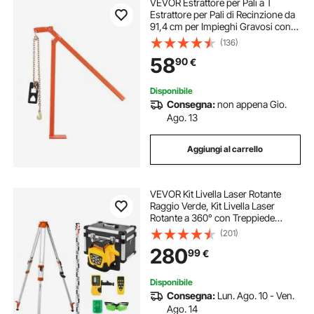
VEVOR Estrattore per Pali a T
Estrattore per Pali di Recinzione da
91,4 cm per Impieghi Gravosi con
Piastra di Estrazione, Strumento di
(136)
Rimozione per Pali di Recinzione
58
90
€
Rotondi e Ceppi Albero
Disponibile
Consegna:
non appena Gio.
Ago. 13
Aggiungi al carrello
VEVOR Kit Livella Laser Rotante
Raggio Verde, Kit Livella Laser
Rotante a 360° con Treppiede
Portata 500 m, Pendenza
(201)
Regolabile, Angolo Scansione
280
99
€
Flessibile con Telecomando
Custodia per Trasporto
Disponibile
Consegna:
Lun. Ago. 10 - Ven.
Ago. 14