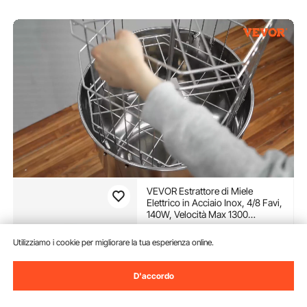
VEVOR Estrattore di Miele
Elettrico in Acciaio Inox, 4/8 Favi,
140W, Velocità Max 1300
Giri/Min, Smielatore Centrifuga
(431)
per Apicoltura con Coperchio
Utilizziamo i cookie per migliorare la tua esperienza online.
269
90
€
Trasparente, Altezza Regolabile
100-108 cm
Sconto extra di 3%
con
D'accordo
coupon