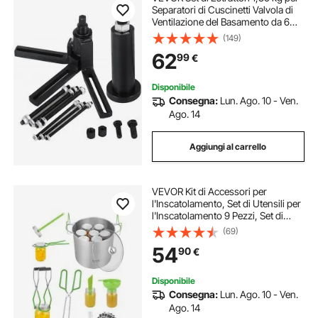
Separatori di Cuscinetti Valvola di
Ventilazione del Basamento da 6
mm Set di Estrattori per Cuscinetti
(149)
da 28 x 22 x 15 cm
62
99
€
Disponibile
Consegna:
Lun. Ago. 10 - Ven.
Ago. 14
Aggiungi al carrello
VEVOR Kit di Accessori per
l'Inscatolamento, Set di Utensili per
l'Inscatolamento 9 Pezzi, Set di
Base per Conservazione per
(69)
Preparare Marmellate, Lavabile in
54
90
€
Lavastoviglie Struttura Robusta
Disponibile
Consegna:
Lun. Ago. 10 - Ven.
Ago. 14