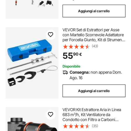
Aggiungi al carrello
VEVOR Set di Estrattori per Asse
con Martello Scorrevole Adattatore
per Forcella Giunto, Kit di Strumenti
per Rimozione del Giunto Set di
(43)
Estrattori per Assali a Trazione
55
90
€
Anteriore
Disponibile
Consegna:
non appena Dom.
Ago. 16
Aggiungi al carrello
VEVOR Kit Estrattore Aria in Linea
683 m³/h, Kit Ventilatore da
Condotto con Filtro a Carboni
Attivi, Motore EC 152,4 mm, 10
(35)
Livelli di Velocità, Controllo PWM