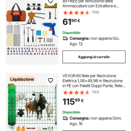
89 Pezzi per Rimozione delle
Ammaccature con Estrattore e
Pistola per Colla a Caldo, Kit
(108)
Rimozione per Carrozzeria
61
90
€
Ammaccata, Set Completo per Auto
di Riparazione
Disponibile
Consegna:
non appena Gio.
Ago. 13
Aggiungi al carrello
VEVOR Kit Rete per Recinzione
Liquidazione
Elettrica 1,06x49,98 m Recinzione
in PE con Paletti Doppi Punte, Rete
Portatile per Capre, Pecore, Agnelli,
(193)
Cervi, Maiali, Cani, Cortili, Fattorie
115
99
€
Disponibile
Consegna:
non appena Dom.
Ago. 16