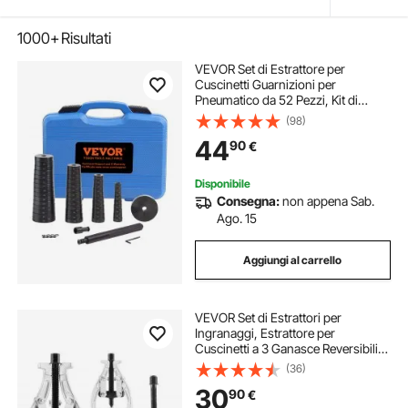
1000+
Risultati
VEVOR Set di Estrattore per
Cuscinetti Guarnizioni per
Pneumatico da 52 Pezzi, Kit di
Strumenti per Estrazione di
(98)
Cuscinetti per Montaggio
44
90
€
Smontaggio Silentbloc Dischi in
Acciaio 18-65mm con Valigetta
Disponibile
Consegna:
non appena Sab.
Ago. 15
Aggiungi al carrello
VEVOR Set di Estrattori per
Ingranaggi, Estrattore per
Cuscinetti a 3 Ganasce Reversibili,
Estrattore per Pulegge a 2/3
(36)
Ganasce, Kit 4 pezzi per Rimozione
30
90
€
di Pulegge, Ingranaggi, Volano