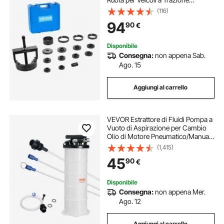
Anteriore, Strumento di Rimozione
(116)
dei Cuscinetti Ruota Anteriore, Kit di
94
90
€
Sostituzione Parti di Autoveicoli
Disponibile
Consegna:
non appena Sab.
Ago. 15
Aggiungi al carrello
VEVOR Estrattore di Fluidi Pompa a
Vuoto di Aspirazione per Cambio
Olio di Motore Pneumatico/Manuale
Capienza max. 6,5L, Estrattore per
(1,415)
Cambio Olio Pompa a Vuoto Kit
45
90
€
Evacuazione dei Fluidi per Auto
Disponibile
Consegna:
non appena Mer.
Ago. 12
Aggiungi al carrello