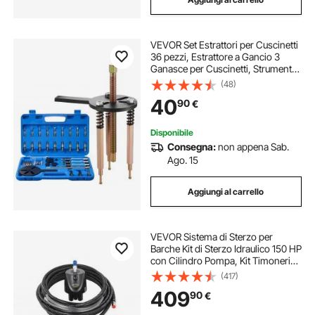
VEVOR Set Estrattori per Cuscinetti
36 pezzi, Estrattore a Gancio 3
Ganasce per Cuscinetti, Strumento
di Rimozione Multifunzionale con
(48)
Custodia Portatile, Utensili per
40
90
€
Estrazione per Autoveicoli
Disponibile
Consegna:
non appena Sab.
Ago. 15
Aggiungi al carrello
VEVOR Sistema di Sterzo per
Barche Kit di Sterzo Idraulico 150 HP
con Cilindro Pompa, Kit Timoneria
Idraulica Fuoribordo in Lega di
(417)
Alluminio ad Alta Resistenza per un
409
90
€
Massimo di 150 HP