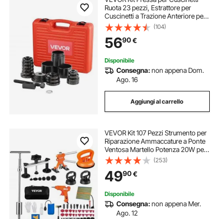
Ruota 23 pezzi, Estrattore per
Cuscinetti a Trazione Anteriore per
Rimozione Installazione a Trazione
(104)
Anteriore, Attrezzo per Ruota con
56
90
€
Vite Scorrevole
Disponibile
Consegna:
non appena Dom.
Ago. 16
Aggiungi al carrello
VEVOR Kit 107 Pezzi Strumento per
Riparazione Ammaccature a Ponte
Ventosa Martello Potenza 20W per
Carrozzeria Auto Veicolo da Garage
(253)
Officina Fai-da-te, Kit Estrattore a
49
90
€
Ponte Estrattore a Martello
Disponibile
Consegna:
non appena Mer.
Ago. 12