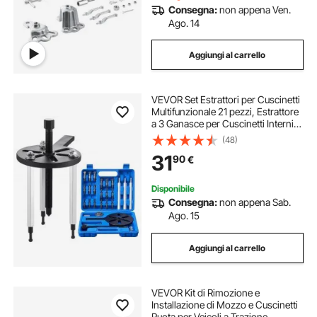
Consegna:
non appena Ven.
Ago. 14
Aggiungi al carrello
VEVOR Set Estrattori per Cuscinetti
Multifunzionale 21 pezzi, Estrattore
a 3 Ganasce per Cuscinetti Interni
ed Esterni e Senza Albero Interno,
(48)
Strumento di Estrazione Rimozione
31
90
€
Parti da Autoveicoli
Disponibile
Consegna:
non appena Sab.
Ago. 15
Aggiungi al carrello
VEVOR Kit di Rimozione e
Installazione di Mozzo e Cuscinetti
Ruota per Veicoli a Trazione