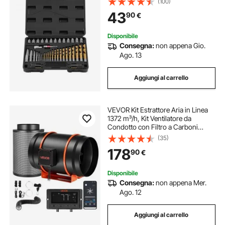
(100)
di Bulloni Riparazioni Domestiche
43
90
€
da Officina Garage
Disponibile
Consegna:
non appena Gio.
Ago. 13
Aggiungi al carrello
VEVOR Kit Estrattore Aria in Linea
1372 m³/h, Kit Ventilatore da
Condotto con Filtro a Carboni
Attivi, Motore EC 203 mm, 10 Livelli
(35)
di Velocità, Controllo PWM con App
178
90
€
e Timer, per Giardinaggio Indoor
Disponibile
Consegna:
non appena Mer.
Ago. 12
Aggiungi al carrello