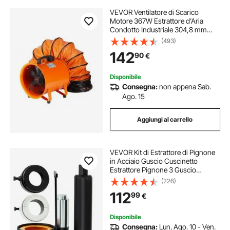
VEVOR Ventilatore di Scarico
Motore 367W Estrattore d'Aria
Condotto Industriale 304,8 mm
Tubo di Scarico Volume d'Aria 2574
(493)
CFM Ventilatore di Scarico per
142
90
€
Estrarre Fumo Velocità 2800
giri/min
Disponibile
Consegna:
non appena Sab.
Ago. 15
Aggiungi al carrello
VEVOR Kit di Estrattore di Pignone
in Acciaio Guscio Cuscinetto
Estrattore Pignone 3 Guscio
11,3/11,3/13,2 cm, Kit di Strumento
(226)
Estrattore Pignone per Cuscinetti
112
99
€
30 40 60 70 Auto Officina
Riparazione
Disponibile
Consegna:
Lun. Ago. 10 - Ven.