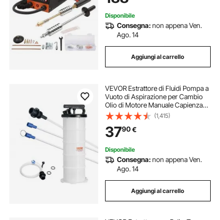
Carrozzeria per Auto Camion Moto
Disponibile
Consegna:
non appena Ven.
Ago. 14
Aggiungi al carrello
VEVOR Estrattore di Fluidi Pompa a
Vuoto di Aspirazione per Cambio
Olio di Motore Manuale Capienza
max. 6,5L, Estrattore per Cambio
(1,415)
Olio Pompa a Vuoto Kit
37
90
€
Evacuazione a Vuoto Aspiraliquidi
per Auto
Disponibile
Consegna:
non appena Ven.
Ago. 14
Aggiungi al carrello