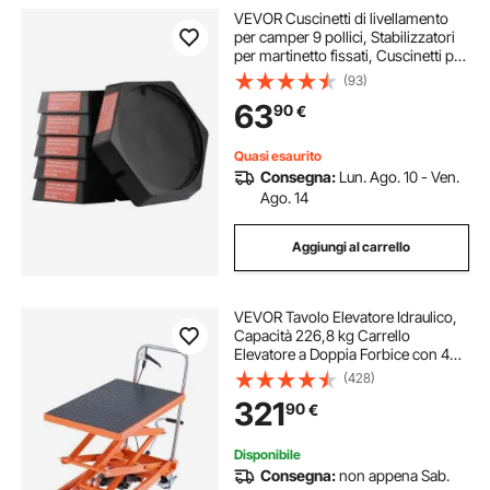
VEVOR Cuscinetti di livellamento
per camper 9 pollici, Stabilizzatori
per martinetto fissati, Cuscinetti per
martinetto in gomma, Capacità di
(93)
5000 libbre Camper di classe A/C
63
90
€
(confezione da 6)
Quasi esaurito
Consegna:
Lun. Ago. 10 - Ven.
Ago. 14
Aggiungi al carrello
VEVOR Tavolo Elevatore Idraulico,
Capacità 226,8 kg Carrello
Elevatore a Doppia Forbice con 4
Ruote, Cuscinetto Antiscivolo,
(428)
Altezza di Sollevamento 1200 mm
321
90
€
per Movimentazione e Trasporto di
Materiali
Disponibile
Consegna:
non appena Sab.