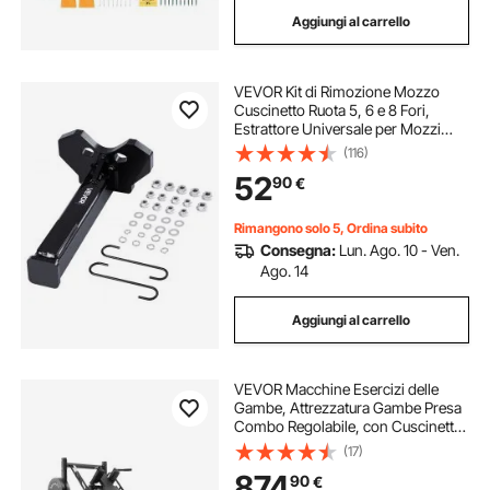
Aggiungi al carrello
VEVOR Kit di Rimozione Mozzo
Cuscinetto Ruota 5, 6 e 8 Fori,
Estrattore Universale per Mozzi
Ruota, Attrezzo per Rimozione di
(116)
Mozzi con Dadi e Rondelle per
52
90
€
Berline, SUV e Camion
Rimangono solo 5, Ordina subito
Consegna:
Lun. Ago. 10 - Ven.
Ago. 14
Aggiungi al carrello
VEVOR Macchine Esercizi delle
Gambe, Attrezzatura Gambe Presa
Combo Regolabile, con Cuscinetto
Lineare, Allenamento delle Gambe
(17)
per Palestra, per Quadricipiti, Pali
874
90
€
per Pesi da 50 mm