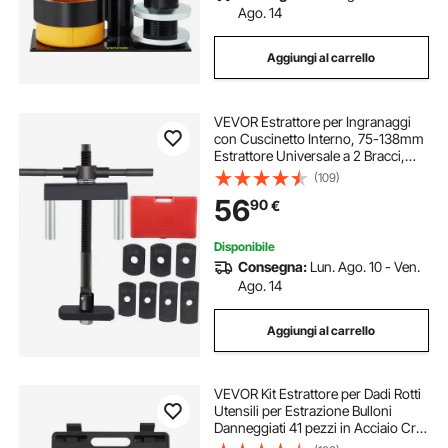
Ago. 14
Aggiungi al carrello
VEVOR Estrattore per Ingranaggi
con Cuscinetto Interno, 75-138mm
Estrattore Universale a 2 Bracci,
Estrattore per Cilindri in Acciaio 45,
(109)
7 Piastre di Trazione, Estrattore
56
90
€
Manuale del Rivestimento
Disponibile
Consegna:
Lun. Ago. 10 - Ven.
Ago. 14
Aggiungi al carrello
VEVOR Kit Estrattore per Dadi Rotti
Utensili per Estrazione Bulloni
Danneggiati 41 pezzi in Acciaio Cr-
Mo, Kit di Strumento per Rimozione