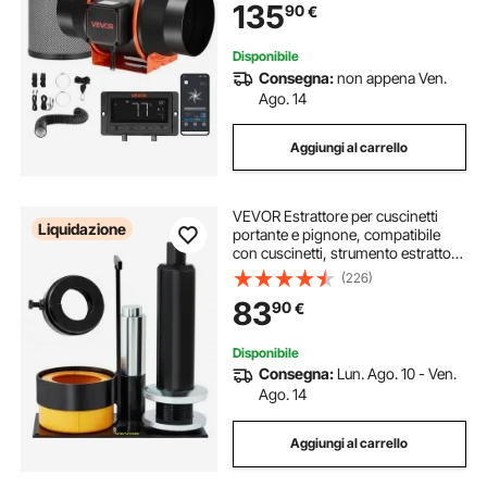
135
90
€
con App e Timer, per Giardinaggio
Indoor
Disponibile
Consegna:
non appena Ven.
Ago. 14
Aggiungi al carrello
VEVOR Estrattore per cuscinetti
Liquidazione
portante e pignone, compatibile
con cuscinetti, strumento estrattore
pignone con 2 conchiglie,
(226)
estrattore per cuscinetti portante a
83
90
€
conchiglia in acciaio 45# per ripara
Disponibile
Consegna:
Lun. Ago. 10 - Ven.
Ago. 14
Aggiungi al carrello