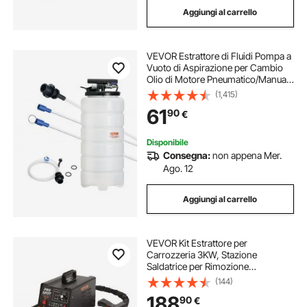
Aggiungi al carrello
kit estrattori carrozzeria
VEVOR Estrattore di Fluidi Pompa a
kit binario estraibile
Vuoto di Aspirazione per Cambio
Olio di Motore Pneumatico/Manuale
Capienza max. 15L, Estrattore per
(1,415)
kit apricancello scorrevole
Cambio Olio Pompa a Vuoto Kit
61
90
€
Evacuazione a Vuoto dei Fluidi Auto
Disponibile
Consegna:
non appena Mer.
Ago. 12
Aggiungi al carrello
VEVOR Kit Estrattore per
Carrozzeria 3KW, Stazione
Saldatrice per Rimozione
Ammaccature a Punti 6 Modalità di
(144)
Saldatura, Kit di Strumento per
188
90
€
Riparazione Ammaccature