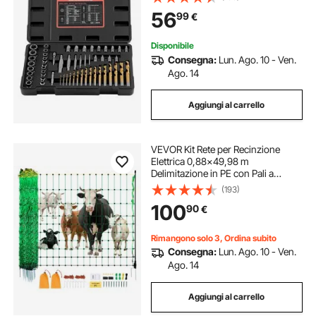
Domestiche da Officina Materiale in
56
99
€
Acciaio Cr-Mo
Disponibile
Consegna:
Lun. Ago. 10 - Ven.
Ago. 14
Aggiungi al carrello
VEVOR Kit Rete per Recinzione
Elettrica 0,88x49,98 m
Delimitazione in PE con Pali a
Doppio Punta, Portatile per Capre,
(193)
Pecore, Agnelli, Cervi, Maiali, Cani,
100
90
€
Cortili, Fattorie
Rimangono solo 3, Ordina subito
Consegna:
Lun. Ago. 10 - Ven.
Ago. 14
Aggiungi al carrello