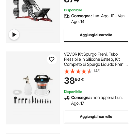
Disponibile
Consegna:
Lun. Ago. 10 - Ven.
Ago. 14
Aggiungi al carrello
VEVOR Kit Spurgo Freni, Tubo
Flessibile in Silicone Esteso, Kit
Completo di Spurgo Liquido Freni,
Estrattore Liquido Freni 3 L con
(43)
Flacone di Riempimento Sifone 1 L
38
90
€
13 Connettori per Tubi Flessibili
Disponibile
Consegna:
non appena Lun.
Ago. 17
Aggiungi al carrello