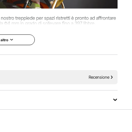
l nostro treppiede per spazi ristretti è pronto ad affrontare
 da Φ4 mm in grado di sollevare fino a 397 libbre.
 altro
Recensione
Fai una domanda
stente come un chiodo. Dotato di una puleggia in acciaio