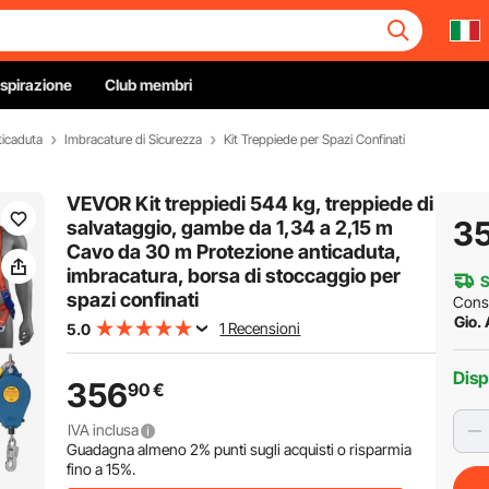
Ispirazione
Club membri
ticaduta
Imbracature di Sicurezza
Kit Treppiede per Spazi Confinati
VEVOR Kit treppiedi 544 kg, treppiede di
3
salvataggio, gambe da 1,34 a 2,15 m
Cavo da 30 m Protezione anticaduta,
imbracatura, borsa di stoccaggio per
S
spazi confinati
Cons
Gio.
1 Recensioni
5.0
Disp
356
90
€
IVA inclusa
Guadagna almeno
2%
punti sugli acquisti o risparmia
fino a
15%
.