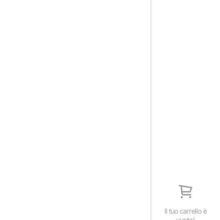
Il tuo carrello è
vuoto!