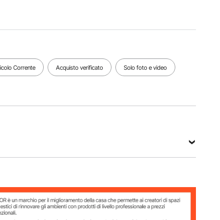
Lunghezza
massima di
Peso del
cavo in
carico di
prodotto
acciaio
sollevamento
56,22
98,43
personale
libbre/25,
piedi/30
397
5 kg
m
libbre/180
kg
ticolo Corrente
Acquisto verificato
Solo foto e video
Vedi tutte le specifiche
44 kg