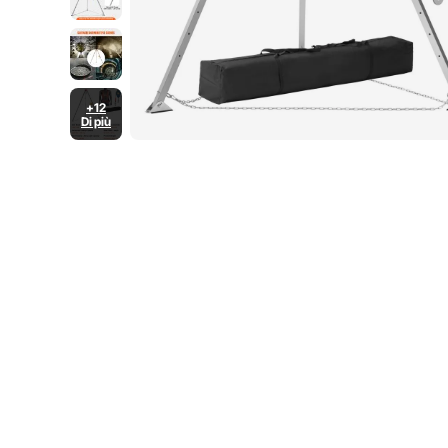
+12
Di più