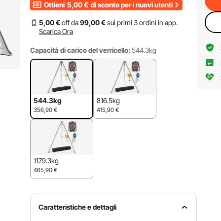
Ottieni
5,00
€
di sconto per i nuovi utenti
5
,00
€
off da
99
,00
€
sui primi 3 ordini in app.
Scarica Ora
Capacità di carico del verricello:
544.3kg
544.3kg
816.5kg
356,90
€
415,90
€
1179.3kg
465,90
€
Caratteristiche e dettagli