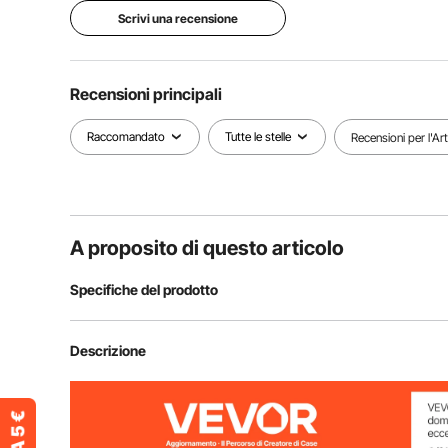
Scrivi una recensione
Recensioni principali
Raccomandato
Tutte le stelle
Recensioni per l'Ar
A proposito di questo articolo
Specifiche del prodotto
Numero modello articolo
HXRT-06
Descrizione
Capacità di traino orizzontale
1.200 libbre/5