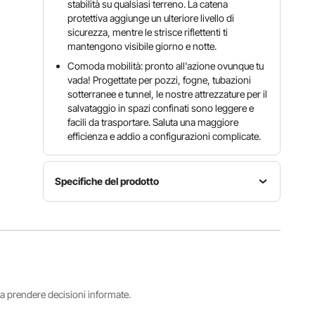
stabilità su qualsiasi terreno. La catena
protettiva aggiunge un ulteriore livello di
sicurezza, mentre le strisce riflettenti ti
mantengono visibile giorno e notte.
Comoda mobilità: pronto all'azione ovunque tu
vada! Progettate per pozzi, fogne, tubazioni
sotterranee e tunnel, le nostre attrezzature per il
salvataggio in spazi confinati sono leggere e
facili da trasportare. Saluta una maggiore
efficienza e addio a configurazioni complicate.
Specifiche del prodotto
Capacità di
Diametro
Numero
traino
del cavo
modello
orizzontale
in acciaio
articolo
1.200
Φ0,16
HXRT-06
libbre/544
pollici/Φ4
kg
mm
i a prendere decisioni informate.
Capacità