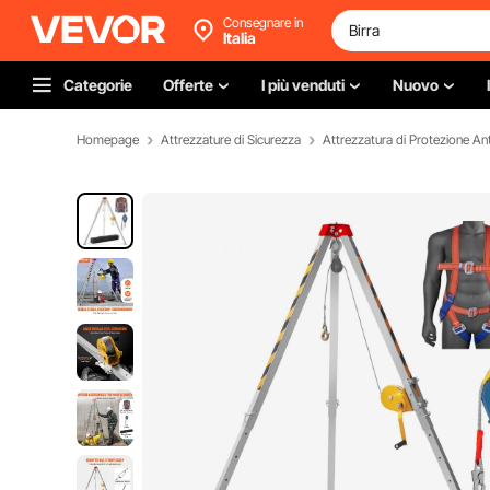
Consegnare in
Italia
Categorie
Offerte
I più venduti
Nuovo
Homepage
Attrezzature di Sicurezza
Attrezzatura di Protezione An