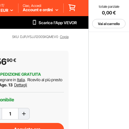
IT/
Ciao, Accedi
totale parziale
Account e ordini
EUR
0,00
€
Scarica l'App VEVOR
Vai al carrello
SKU: DJPJYSJJ1200SKQMEV0
Copia
56
90
€
PEDIZIONE GRATUITA
egnare in
Italia
.
Ricevilo al più presto
 Ago. 13
Dettagli
onibile