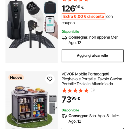
Impermeabilità IP66 Controllo APP
126
90
€
Potenza max. 3,68kW Schermo
LCD
Extra
6
,00
€
di sconto
con
coupon
Disponibile
Consegna:
non appena Mer.
Ago. 12
Aggiungi al carrello
VEVOR Mobile Portaoggetti
Nuovo
Pieghevole Portatile, Tavolo Cucina
Portatile Telaio in Alluminio da
Esterno Postazione Compatta da
(3)
Campeggio Picnic Viaggio Feste
73
99
€
all'Aperto 6 Ripiani Borsa da
Trasporto
Disponibile
Consegna:
Sab. Ago. 8 - Mer.
Ago. 12