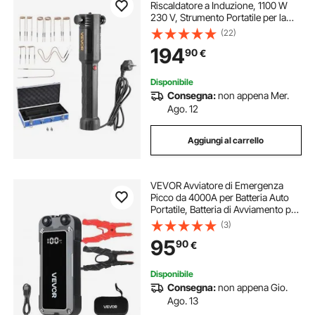
Riscaldatore a Induzione, 1100 W
230 V, Strumento Portatile per la
Rimozione di Dadi, Mini Macchina
(22)
Riscaldante per la Rimozione di Viti
194
90
€
Arrugginite, con 10 Bobine e Scatola
Disponibile
Consegna:
non appena Mer.
Ago. 12
Aggiungi al carrello
VEVOR Avviatore di Emergenza
Picco da 4000A per Batteria Auto
Portatile, Batteria di Avviamento per
Auto 12V con Torcia a 3 Modi Cavo
(3)
di Avviamento per Motori Corrente
95
90
€
da 700A Potenza Uscita 18W
Disponibile
Consegna:
non appena Gio.
Ago. 13