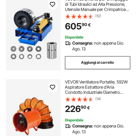
di Tubi Idraulici ad Alta Pressione,
Utensile Manuale per Crimpatrice
Idraulica Portatile con 8 Matrici,
(10)
Adatto per Tubi del Gas, Acqua, Aria
605
90
€
Condizionata per Auto
Disponibile
Consegna:
non appena Gio.
Ago. 13
Aggiungi al carrello
VEVOR Ventilatore Portatile, 592W
Aspiratore Estrattore d'Aria
Condotto Industriale Diametro
406,4 mm, Tubo Flessibile 5 m
(14)
Volume d'Aria 8792 m3/h 2 Marce
226
90
€
per Aspirare Polvere Fumo
Impermeabile IP44
Disponibile
Consegna:
non appena Gio.
Ago. 13