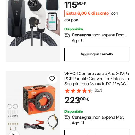
115
90
€
Potenza Massima 3,68 kW 230V
Extra
6
,00
€
di sconto
con
coupon
Disponibile
Consegna:
non appena Dom.
Ago. 9
Aggiungi al carrello
VEVOR Compressore d'Aria 30MPa
PCP Portatile Convertitore Integrato
Spegnimento Manuale DC 12V/AC
230V, Compressore d'Aria Portatile
(127)
ad Alta Pressione Senza Acqua
223
90
€
Senza Olio per Pistola Aria
Compressa
Disponibile
Consegna:
non appena Mar.
Ago. 11