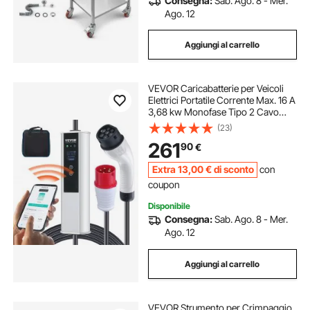
Consegna:
Sab. Ago. 8 - Mer.
Ago. 12
Aggiungi al carrello
VEVOR Caricabatterie per Veicoli
Elettrici Portatile Corrente Max. 16 A
3,68 kw Monofase Tipo 2 Cavo
Lunghezza 7,5m, Caricabatterie EV
(23)
Portatile IEC6219 Spina CEE16 con
261
90
€
Schermo LCD IP66 Cavo in TPU
Extra
13
,00
€
di sconto
con
coupon
Disponibile
Consegna:
Sab. Ago. 8 - Mer.
Ago. 12
Aggiungi al carrello
VEVOR Strumento per Crimpaggio