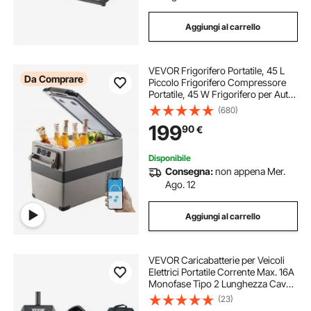
Aggiungi al carrello
VEVOR Frigorifero Portatile, 45 L
Da Comprare
Piccolo Frigorifero Compressore
Portatile, 45 W Frigorifero per Auto,
27 x 14 x 18 Pollici, Congelatore
(680)
Domestico, Frigorifero da Viaggio
199
90
€
Piccolo Congelatore per Auto
Disponibile
Consegna:
non appena Mer.
Ago. 12
Aggiungi al carrello
VEVOR Caricabatterie per Veicoli
Elettrici Portatile Corrente Max. 16A
Monofase Tipo 2 Lunghezza Cavo
8,6m, Caricabatterie EV Portatile
(23)
Impermeabilità IP66 Controllo APP