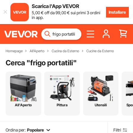
Scarica l'App VEVOR
Installare
5
,00
€
off da
99
,00
€
sui primi 3 ordini
in app.
Homepage
All'Aperto
Cucina da Esterno
Cucine da Esterno
Cerca "
frigo portatili
"
All'Aperto
Pittura
Utensili
Spo
Ordina per:
Popolare
Filtri