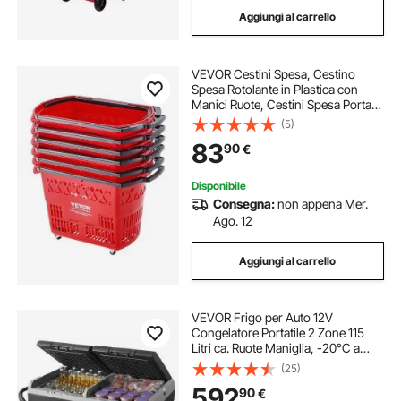
Aggiungi al carrello
VEVOR Cestini Spesa, Cestino
Spesa Rotolante in Plastica con
Manici Ruote, Cestini Spesa Portatili
Grandi per Supermercati, Negozi al
(5)
Dettaglio, Fare la Spesa, 6 Pezzi,
83
90
€
Carrelli Spesa 39 Litri
Disponibile
Consegna:
non appena Mer.
Ago. 12
Aggiungi al carrello
VEVOR Frigo per Auto 12V
Congelatore Portatile 2 Zone 115
Litri ca. Ruote Maniglia, -20°C a
20°C, Dispositivo di
(25)
Raffreddamento a Compressore
592
90
€
12/24V DC / 100-240V AC Esterno,