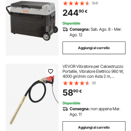
Manico Telescopico e Ruote per
(84)
Campeggio 0,6kW.h Da -20°C a
244
90
€
10°C Regolabile per Auto Camion
Barca
Disponibile
Consegna:
Sab. Ago. 8 - Mer.
Ago. 12
Aggiungi al carrello
VEVOR Vibratore per Calcestruzzo
Portatile, Vibratore Elettrico 960 W,
4000 giri/min con Asta 2 m,
Utensile Vibrazione Calcestruzzo,
(8)
Vibratore per Cemento Portatile a
58
90
€
Matita, Rimuove Bolle d'Aria
Disponibile
Consegna:
non appena Mar.
Ago. 11
Aggiungi al carrello