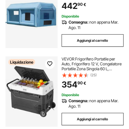
442
90
€
Veicoli e Mobili 6,4 x 4,1 x 3 m, 1100
W
Disponibile
Consegna:
non appena Mar.
Ago. 11
Aggiungi al carrello
VEVOR Frigorifero Portatile per
Liquidazione
Auto, Frigorifero 12 V, Congelatore
Portatile Zona Singola 60 L,
Temperatura Regolabile - 20 ~ 20
(25)
℃, Refrigeratore a Compressore
354
90
€
per Casa, Esterno, Camper, Auto
Disponibile
Consegna:
non appena Mar.
Ago. 11
Aggiungi al carrello