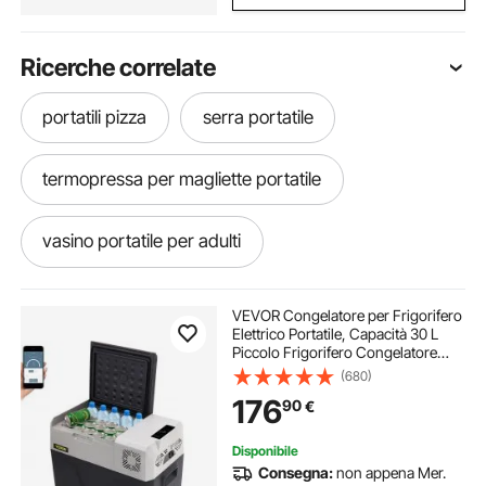
Ricerche correlate
portatili pizza
serra portatile
termopressa per magliette portatile
vasino portatile per adulti
riscaldatore portatile
VEVOR Congelatore per Frigorifero
Elettrico Portatile, Capacità 30 L
Piccolo Frigorifero Congelatore
fabbricatore di ghiaccio portatile
37,8 x 37,5 x 61 cm Mini Frigorifero
(680)
per Auto Guida Viaggi Potenza
176
90
€
Totale in Ingresso 45 W
frigorifero portatile 55
ghiaccio portatile
Disponibile
Consegna:
non appena Mer.