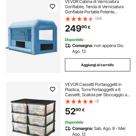
VEVOR Cabina di Verniciatura
Gonfiabile, Tenda di Verniciatura
Gonfiabile Portatile Potente
Ventilatore, Sistema di Filtro
(34)
dell'Aria, Verniciatura per Auto
249
90
€
Veicoli e Mobili 4 x 3 x 2,75 m, 750
W
Disponibile
Consegna:
non appena Gio.
Ago. 13
Aggiungi al carrello
VEVOR Cassetti Portaoggetti in
Plastica, Torre Portaoggetti a 6
Cassetti, Scatola per Stoccaggio a 3
Livelli, Contenitori Trasparenti per
(1)
Forniture per Ufficio, Stanze per
52
90
€
hobby, Aule, Casa
Disponibile
Consegna:
Sab. Ago. 8 - Mer.
Ago. 12