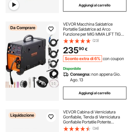
Aggiungi al carrello
VEVOR Macchina Saldatrice
Da Comprare
Portatile Saldatrice ad Arco
Funzione per MIG MMA LIFT TIG
Corrente tra 50-250 A, Saldatrice
(23)
Portatile Spessore del Filo,
235
90
€
Saldatrice ad Arco Portatile 8,4kg
Sconto extra di 6%
con coupon
Disponibile
Consegna:
non appena Gio.
Ago. 13
Aggiungi al carrello
VEVOR Cabina di Verniciatura
Liquidazione
Gonfiabile, Tenda di Verniciatura
Gonfiabile Portatile Potente
Ventilatore, Sistema di Filtro
(34)
dell'Aria, Verniciatura per Auto