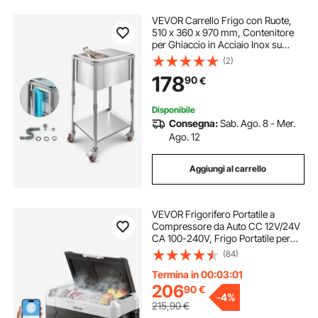
VEVOR Carrello Frigo con Ruote,
510 x 360 x 970 mm, Contenitore
per Ghiaccio in Acciaio Inox su
Ruote, Carrello Frigo da Esterno da
(2)
28 Litri con Ripiano, per Patio,
178
90
€
Cortile, Bar per Feste
Disponibile
Consegna:
Sab. Ago. 8 - Mer.
Ago. 12
Aggiungi al carrello
VEVOR Frigorifero Portatile a
Compressore da Auto CC 12V/24V
CA 100-240V, Frigo Portatile per
Campeggio Viaggio Pesca
(84)
Capienza 35 Litri Contenitore -20 a
20 °C Doppia Zona con Ruote
Termina in 00:02:59
Controllo APP
206
90
€
-
4%
215,90
€