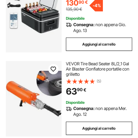
130
90
€
-
4%
135,90
€
Disponibile
Consegna:
non appena Gio.
Ago. 13
Aggiungi al carrello
VEVOR Tire Bead Seater 8L/2,1 Gal
Air Blaster Gonfiatore portatile con
grilletto
(5)
63
90
€
Disponibile
Consegna:
non appena Mer.
Ago. 12
Aggiungi al carrello