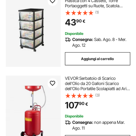
Plastica con 4 Cassetti, Torre
Portaoggetti su Ruote, Scatola
Mobile a 4 Livelli, Contenitore
(1)
Trasparente per Forniture di Ufficio,
43
90
€
Aule, Laboratori Artigianali
Disponibile
Consegna:
Sab. Ago. 8 - Mer.
Ago. 12
Aggiungi al carrello
VEVOR Serbatoio di Scarico
dell'Olio da 20 Galloni Scarico
dell'Olio Portatile Scolapiatti ad Aria
Cambio dell'Olio, Contenitore
(3)
Scarico dell'Olio, Drenaggio
107
90
€
Trasferimento Carburante Fluido
Imbuto
Disponibile
Consegna:
non appena Mar.
Ago. 11