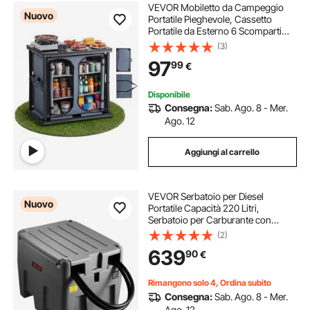
VEVOR Mobiletto da Campeggio
Nuovo
Portatile Pieghevole, Cassetto
Portatile da Esterno 6 Scomparti
Portaoggetti Piano in MDF Carico
(3)
max 30 kg Postazione Cucina da
97
99
€
Picnic Barbecue Feste Viaggio in
Camper
Disponibile
Consegna:
Sab. Ago. 8 - Mer.
Ago. 12
Aggiungi al carrello
VEVOR Serbatoio per Diesel
Nuovo
Portatile Capacità 220 Litri,
Serbatoio per Carburante con
Pompa di Trasferimento Elettrica da
(2)
12 V Potenza 140W, Stoccaggio per
639
90
€
Carburante, Grigio
Rimangono solo 4, Ordina subito
Consegna:
Sab. Ago. 8 - Mer.
Ago. 12