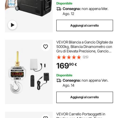
Disponibile
Consegna:
non appena Mer.
Ago. 12
Aggiungi al carrello
VEVOR Bilancia a Gancio Digitale da
5000kg, Bilancia Dinamometro con
Gru di Elevata Precisione, Gancio
Elettronico Pesapersone Elettronica
(25)
Portatile con Display LCD
169
90
€
Disponibile
Consegna:
non appena Ven.
Ago. 14
Aggiungi al carrello
VEVOR Carrello Portaoggetti in