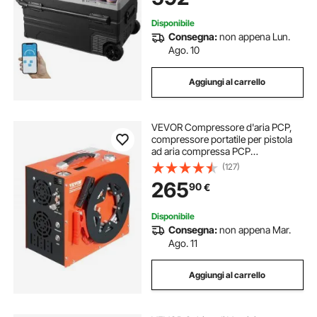
Campeggio, Viaggi
Disponibile
Consegna:
non appena Lun.
Ago. 10
Aggiungi al carrello
VEVOR Compressore d'aria PCP,
compressore portatile per pistola
ad aria compressa PCP
4500PSI/30Mpa, Sistema di
(127)
raffreddamento ad acqua e ventola
265
90
€
integrato, compressore per pistola
ad aria compressa
Disponibile
Consegna:
non appena Mar.
Ago. 11
Aggiungi al carrello