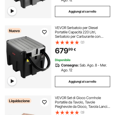
Aggiungi al carrello
VEVOR Serbatoio per Diesel
Nuovo
Portatile Capacità 220 Litri,
Serbatoio per Carburante con
Pompa di Trasferimento Elettrica da
(2)
12 V Potenza 140W, Lunghezza
679
99
€
Cavo Alimentazione 3,9m, Nero
Disponibile
Consegna:
Sab. Ago. 8 - Mer.
Ago. 12
Aggiungi al carrello
VEVOR Set di Gioco Cornhole
Liquidazione
Portatile da Tavolo, Tavole
Pieghevole da Gioco, Tavola Lancio
Portatile in Legno Massello, Gioco
(3)