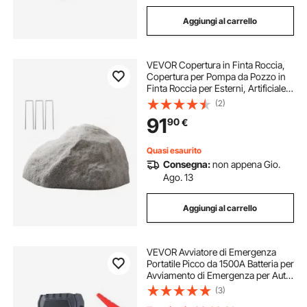
Aggiungi al carrello
VEVOR Copertura in Finta Roccia,
Copertura per Pompa da Pozzo in
Finta Roccia per Esterni, Artificiale
Pietra da Giardino Decorazione, per
(2)
l'Arredo di Giardino Cortile, Grigio
91
90
€
Scuro, Taglia Media
Quasi esaurito
Consegna:
non appena Gio.
Ago. 13
Aggiungi al carrello
VEVOR Avviatore di Emergenza
Portatile Picco da 1500A Batteria per
Avviamento di Emergenza per Auto
Booster Portatile Batteria al Litio 12V
(3)
con Torcia a 3 Modalità per Motori