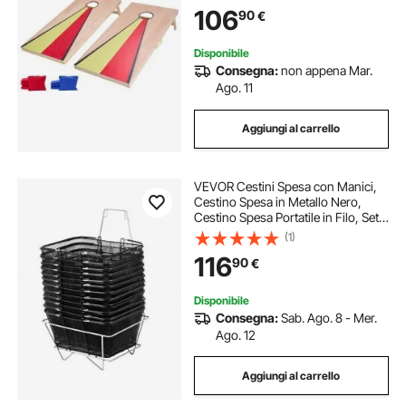
Cornhole per Adulti, 8 Sacchetti di
106
90
€
Fagioli, 1255 x 600 x 302 mm
Disponibile
Consegna:
non appena Mar.
Ago. 11
Aggiungi al carrello
VEVOR Cestini Spesa con Manici,
Cestino Spesa in Metallo Nero,
Cestino Spesa Portatile in Filo, Set
Cestini Spesa in Rete Metallica Nera
(1)
per Supermercati, Spesa Negozi al
116
90
€
Dettaglio, Nero 12 Pezzi
Disponibile
Consegna:
Sab. Ago. 8 - Mer.
Ago. 12
Aggiungi al carrello