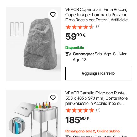
VEVOR Copertura in Finta Roccia,
Copertura per Pompa da Pozzo in
Finta Roccia per Esterni, Artificiale
Pietra Leggera da Giardino
(2)
Decorazione, per l'Arredo di
59
90
€
Giardino Cortile, Grigio, Taglia M
Disponibile
Consegna:
Sab. Ago. 8 - Mer.
Ago. 12
Aggiungi al carrello
VEVOR Carrello Frigo con Ruote,
553 x 405 x 970 mm, Contenitore
per Ghiaccio in Acciaio Inox su
Ruote, Carrello Frigo da Esterno da
(2)
31 Litri con Ripiano, per Patio,
185
90
€
Cortile, Bar per Feste
Rimangono solo 2, Ordina subito