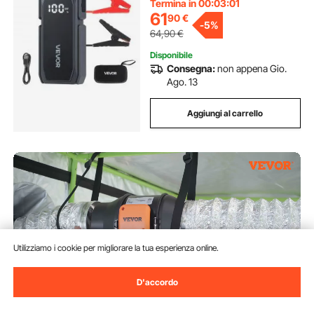
Auto Potenza Ingresso 10W
Termina in 00:02:59
61
90
€
-
5%
64,90
€
Disponibile
Consegna:
non appena Gio.
Ago. 13
Aggiungi al carrello
Utilizziamo i cookie per migliorare la tua esperienza online.
D'accordo