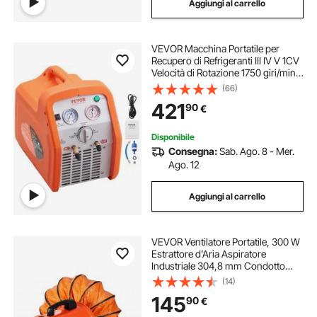
Aggiungi al carrello
VEVOR Macchina Portatile per
Recupero di Refrigeranti III IV V 1CV
Velocità di Rotazione 1750 giri/min,
Recuperatore Cilindro Doppio per
(66)
Refrigeranti con Manometro
421
90
€
Protezione Alta Pressione 38,6 bar
Disponibile
Consegna:
Sab. Ago. 8 - Mer.
Ago. 12
Aggiungi al carrello
VEVOR Ventilatore Portatile, 300 W
Estrattore d'Aria Aspiratore
Industriale 304,8 mm Condotto
Tubo Flessibile da 10 m Volume
(14)
d'Aria 2574 CFM (4373 m3/h) 2
145
90
€
Marce per Aspirare Polvere Fumo
79 dB IP44