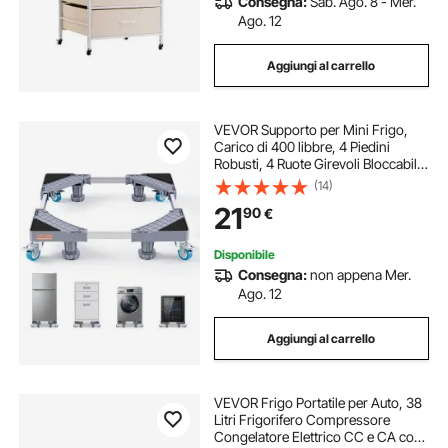
Consegna:
Sab. Ago. 8 - Mer.
Ago. 12
Aggiungi al carrello
VEVOR Supporto per Mini Frigo,
Carico di 400 libbre, 4 Piedini
Robusti, 4 Ruote Girevoli Bloccabili,
Piedistallo per Lavatrice e
(14)
Asciugatrice, Base Regolabile
21
90
€
Multifunzionale per Lavatrice e
Frigorife
Disponibile
Consegna:
non appena Mer.
Ago. 12
Aggiungi al carrello
VEVOR Frigo Portatile per Auto, 38
Litri Frigorifero Compressore
Congelatore Elettrico CC e CA con