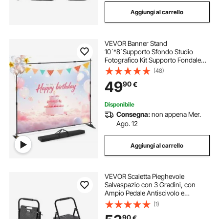
Aggiungi al carrello
VEVOR Banner Stand
10`*8`Supporto Sfondo Studio
Fotografico Kit Supporto Fondale
Background Portatile Supporto
(48)
Stativo da Studiao Regolabile
49
90
€
Disponibile
Consegna:
non appena Mer.
Ago. 12
Aggiungi al carrello
VEVOR Scaletta Pieghevole
Salvaspazio con 3 Gradini, con
Ampio Pedale Antiscivolo e
Comoda Impugnatura, Scala in
(1)
Acciaio Portatile Leggera con
90
€
Capacità di 272 kg, Multiuso per