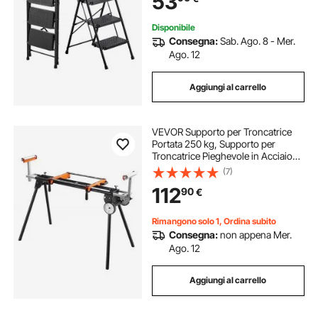
53
Cucina, Casa, Nero
Disponibile
Consegna:
Sab. Ago. 8 - Mer.
Ago. 12
Aggiungi al carrello
VEVOR Supporto per Troncatrice
Portata 250 kg, Supporto per
Troncatrice Pieghevole in Acciaio
con Staffe di Montaggio in Un
(7)
Pezzo, Altezza e Lunghezza
112
90
€
Regolabili, Supporto per Troncatrice
Portatile
Rimangono solo 1, Ordina subito
Consegna:
non appena Mer.
Ago. 12
Aggiungi al carrello