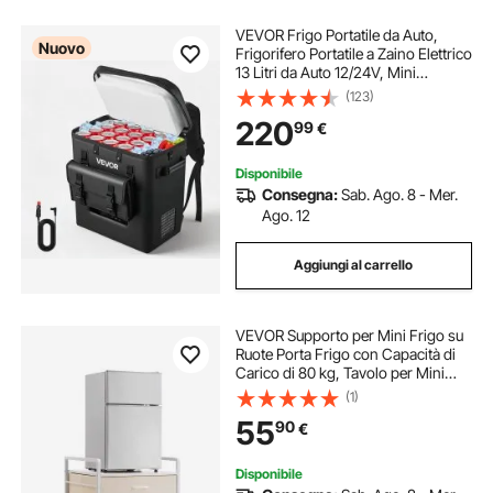
VEVOR Frigo Portatile da Auto,
Nuovo
Frigorifero Portatile a Zaino Elettrico
13 Litri da Auto 12/24V, Mini
Frigorifero con Compressore per
(123)
Campeggio Viaggio Spiaggia Pesca
220
99
€
Picnic, Temperatura da -6°C a 10°C
Disponibile
Consegna:
Sab. Ago. 8 - Mer.
Ago. 12
Aggiungi al carrello
VEVOR Supporto per Mini Frigo su
Ruote Porta Frigo con Capacità di
Carico di 80 kg, Tavolo per Mini
Frigo con 2 Cassetti e 4 Ruote
(1)
Girevoli, Ripiano Mobile per Frigo
55
90
€
per Dormitorio Ufficio Bianco
Disponibile