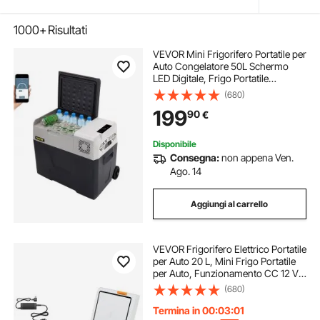
1000+
Risultati
VEVOR Mini Frigorifero Portatile per
Auto Congelatore 50L Schermo
LED Digitale, Frigo Portatile
Capienza 50L Campeggio Viaggio
(680)
Auto Schermo di Controllo, Frigo
199
90
€
Portatile 12V/24V da Auto Camion
Barca
Disponibile
Consegna:
non appena Ven.
Ago. 14
Aggiungi al carrello
VEVOR Frigorifero Elettrico Portatile
per Auto 20 L, Mini Frigo Portatile
per Auto, Funzionamento CC 12 V
24 V, CA da 100 V a 240 V,
(680)
Temperatura Regolabile da -20 °C a
20 °C, per Camper Viaggio Barca
Termina in 00:02:59