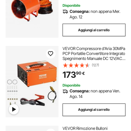
Disponibile
Consegna:
non appena Mer.
Ago. 12
Aggiungi al carrello
VEVOR Compressore d'Aria 30MPa
PCP Portatile Convertitore Integrato
Spegnimento Manuale DC 12V/AC
230V, Compressore d'Aria Portatile
(127)
ad Alta Pressione Senza Acqua
173
90
€
Senza Olio Portatile
Disponibile
Consegna:
non appena Ven.
Ago. 14
Aggiungi al carrello
VEVOR Rimozione Bulloni