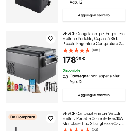
frigorifero portatile da 55
Ago. 12
Aggiungi al carrello
riscaldatore a gasolio portatile
VEVOR Congelatore per Frigorifero
ultrasuoni portatile
Elettrico Portatile, Capacità 35 L
Piccolo Frigorifero Congelatore 27,1
x 13,6 x 15 Pollici Mini Frigorifero
(680)
saldatrice a punti portatile
per Auto per Guida Viaggi Potenza
178
90
€
Totale in Ingresso 60 W
frigo portatile a 12v
frigo portatile 12v
Disponibile
Consegna:
non appena Mer.
Ago. 12
sauna vapore portatile
Aggiungi al carrello
VEVOR Caricabatterie per Veicoli
Da Comprare
Elettrici Portatile Corrente Max.16A
Monofase Tipo 2 Lunghezza Cavo
8,6m, Caricabatterie EV Portatile
(23)