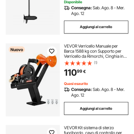
Disponibile
Consegna:
Sab. Ago. 8 - Mer.
Ago. 12
Aggiungi al carrello
VEVOR Verricello Manuale per
Nuovo
Barca 1588 kg con Supporto per
Verricello da Rimorchi, Cinghia in
Poliestere da 6,1 m, per Timone del
(1)
Rimorchi 2–3" L x 3–4" H, Moto
110
99
€
d'Acqua, Barca a Vela e Motoscafi
Quasi esaurito
Consegna:
Sab. Ago. 8 - Mer.
Ago. 12
Aggiungi al carrello
VEVOR Kit sistema di sterzo
fuoribordo, cavo di controllo per