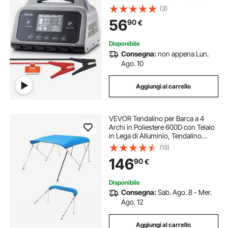
Acido 6/12/24 V, Caricabatterie per
(3)
Moto Camper Barca Mantenitore di
56
90
€
Carico Desolfatazione Schermo
LCD
Disponibile
Consegna:
non appena Lun.
Ago. 10
Aggiungi al carrello
VEVOR Tendalino per Barca a 4
Archi in Poliestere 600D con Telaio
in Lega di Alluminio, Tendalino
Parasole Impermeabile per Barca
(13)
con Borsa Portaoggetti, Larghezza
146
90
€
216 a 229 cm Blu Pacifico
Disponibile
Consegna:
Sab. Ago. 8 - Mer.
Ago. 12
Aggiungi al carrello