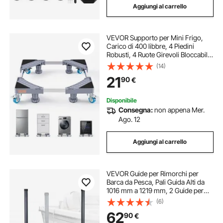
Aggiungi al carrello
VEVOR Supporto per Mini Frigo,
Carico di 400 libbre, 4 Piedini
Robusti, 4 Ruote Girevoli Bloccabili,
Piedistallo per Lavatrice e
(14)
Asciugatrice, Base Regolabile
21
90
€
Multifunzionale per Lavatrice e
Frigorife
Disponibile
Consegna:
non appena Mer.
Ago. 12
Aggiungi al carrello
VEVOR Guide per Rimorchi per
Barca da Pesca, Pali Guida Alti da
1016 mm a 1219 mm, 2 Guide per
Rimorchi in Acciaio ad Alta Durezza,
(6)
Pali Guida Regolabili con Tubi in
62
90
€
PVC, per Barche da Sci