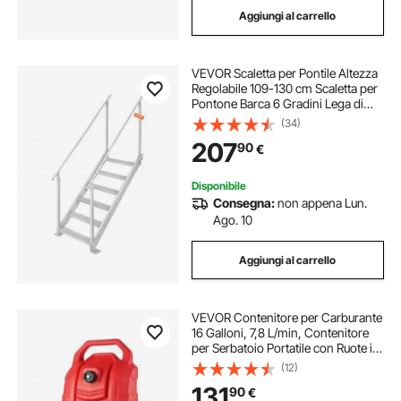
Aggiungi al carrello
ancora barca
VEVOR Scaletta per Pontile Altezza
Regolabile 109-130 cm Scaletta per
Pontone Barca 6 Gradini Lega di
Alluminio Portata ca. 226 kg con
(34)
Corrimano Scaletta Antiscivolo
207
90
€
Scale per Imbarco Barca Piscina
Disponibile
Consegna:
non appena Lun.
Ago. 10
Aggiungi al carrello
VEVOR Contenitore per Carburante
16 Galloni, 7,8 L/min, Contenitore
per Serbatoio Portatile con Ruote in
Gomma per Pompa Manuale
(12)
Trasferimento Carburante per
131
90
€
Benzina Diesel Auto Barca Tosaerba