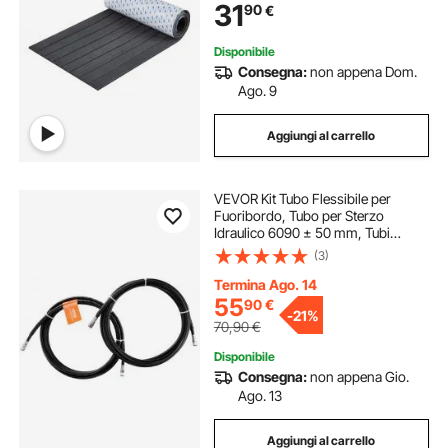
31
90
€
Pontoni Coperte per Kayak
Disponibile
Consegna:
non appena Dom.
Ago. 9
Aggiungi al carrello
VEVOR Kit Tubo Flessibile per
Fuoribordo, Tubo per Sterzo
Idraulico 6090 ± 50 mm, Tubi
Idraulici per Barca TPEE in 2 Pezzi,
(3)
Compatibile con il Sistema di Sterzo
Idraulico per Barca Fuoribordo
Termina Ago. 14
Marino
55
90
€
-
21%
70,90
€
Disponibile
Consegna:
non appena Gio.
Ago. 13
Aggiungi al carrello