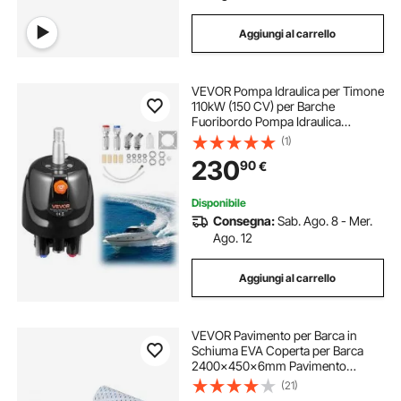
Aggiungi al carrello
VEVOR Pompa Idraulica per Timone
110kW (150 CV) per Barche
Fuoribordo Pompa Idraulica
Timoneria con Pressione di
(1)
Esercizio max. 1000 PSI
230
90
€
Alloggiamento in Lega di Alluminio,
Valvola di Ritegno da Barca
Disponibile
Consegna:
Sab. Ago. 8 - Mer.
Ago. 12
Aggiungi al carrello
VEVOR Pavimento per Barca in
Schiuma EVA Coperta per Barca
2400x450x6mm Pavimento
Autoadesivo Antiscivolo 10800cm²
(21)
Tappeto Marino per Barche Yacht