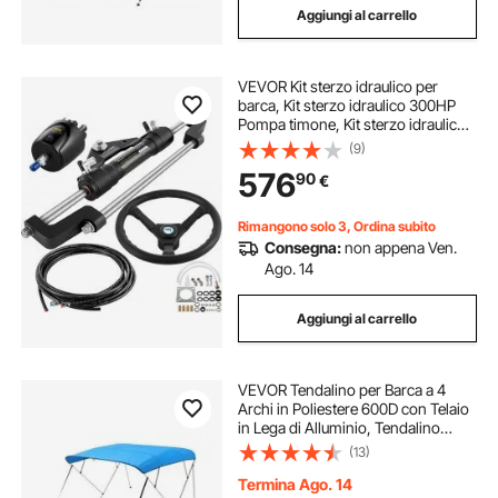
Aggiungi al carrello
VEVOR Kit sterzo idraulico per
barca, Kit sterzo idraulico 300HP
Pompa timone, Kit sterzo idraulico
fuoribordo con tubo sterzo idraulico
(9)
da 14 piedi per sistema di sterzo
576
90
€
barca
Rimangono solo 3, Ordina subito
Consegna:
non appena Ven.
Ago. 14
Aggiungi al carrello
VEVOR Tendalino per Barca a 4
Archi in Poliestere 600D con Telaio
in Lega di Alluminio, Tendalino
Parasole Impermeabile per Barca
(13)
con Borsa Portaoggetti, Larghezza
201 a 213 cm Blu Pacifico
Termina Ago. 14