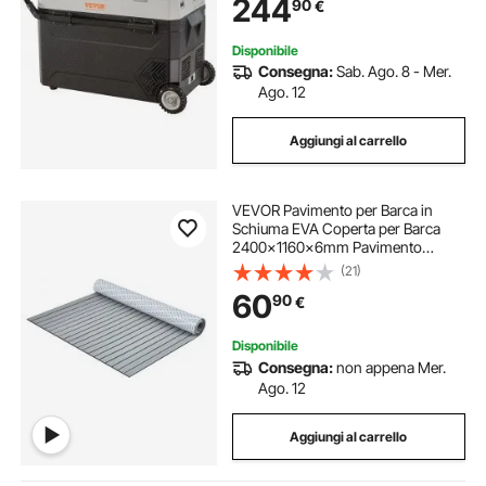
244
90
€
10°C Regolabile per Auto Camion
Barca
Disponibile
Consegna:
Sab. Ago. 8 - Mer.
Ago. 12
Aggiungi al carrello
VEVOR Pavimento per Barca in
Schiuma EVA Coperta per Barca
2400x1160x6mm Pavimento
Autoadesivo Antiscivolo 27840cm²
(21)
Tappeto Marino per Barche Yacht
60
90
€
Pontoni Coperte per Kayak
Disponibile
Consegna:
non appena Mer.
Ago. 12
Aggiungi al carrello