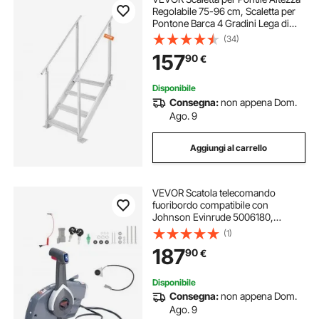
Regolabile 75-96 cm, Scaletta per
Pontone Barca 4 Gradini Lega di
Alluminio Portata Circa 226 kg con
(34)
Corrimano Scaletta Antiscivolo
157
90
€
Scala per Imbarco Barca Piscina
Disponibile
Consegna:
non appena Dom.
Ago. 9
Aggiungi al carrello
VEVOR Scatola telecomando
fuoribordo compatibile con
Johnson Evinrude 5006180,
comando acceleratore per barca a
(1)
montaggio laterale, per sterzo
187
90
€
marino motore fuoribordo
Disponibile
Consegna:
non appena Dom.
Ago. 9