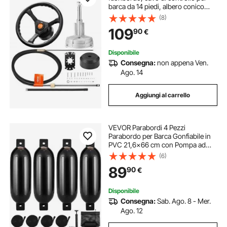
barca da 14 piedi, albero conico
standard 3/4", volante 13,5",
(8)
sistema di sterzo marino in
109
90
€
alluminio, per yacht, barche da
pesca
Disponibile
Consegna:
non appena Ven.
Ago. 14
Aggiungi al carrello
VEVOR Parabordi 4 Pezzi
Parabordo per Barca Gonfiabile in
PVC 21,6x66 cm con Pompa ad
Aria Aghi Corde Borsa per Paraurti
(6)
per Proteggere Canoe Pontoni
89
90
€
Barche a Ponte Pesca, Parabordi
per Imbarcazioni
Disponibile
Consegna:
Sab. Ago. 8 - Mer.
Ago. 12