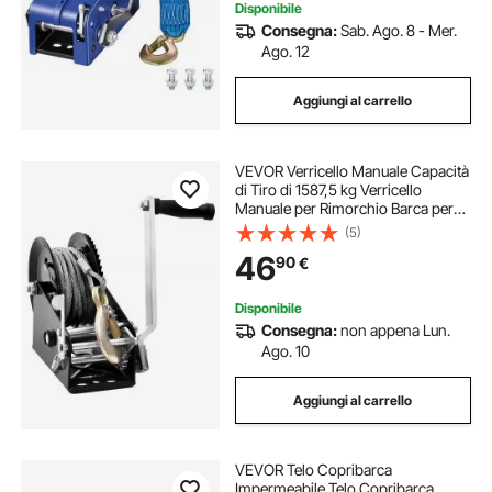
Disponibile
Consegna:
Sab. Ago. 8 - Mer.
Ago. 12
Aggiungi al carrello
VEVOR Verricello Manuale Capacità
di Tiro di 1587,5 kg Verricello
Manuale per Rimorchio Barca per
Carichi Pesanti con Cavo in Acciaio
(5)
da 10m Cricchetto a 2 Vie, Verricello
46
90
€
Manuale per Rimorchio Barca
Disponibile
Consegna:
non appena Lun.
Ago. 10
Aggiungi al carrello
VEVOR Telo Copribarca
Impermeabile Telo Copribarca