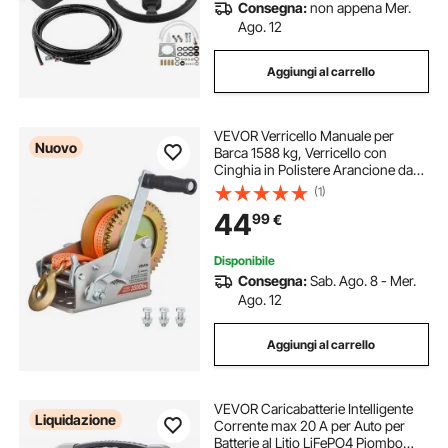
Consegna:
non appena Mer.
Ago. 12
Aggiungi al carrello
VEVOR Verricello Manuale per
Nuovo
Barca 1588 kg, Verricello con
Cinghia in Polistere Arancione da
6,1 m, Cricchetto Bidirezioanle a 2
(1)
Velocità, Maniglia Antiscivolo,
44
99
€
Ideale per Rimorchi per Barche e
ATV
Disponibile
Consegna:
Sab. Ago. 8 - Mer.
Ago. 12
Aggiungi al carrello
VEVOR Caricabatterie Intelligente
Liquidazione
Corrente max 20 A per Auto per
Batterie al Litio LiFePO4 Piombo