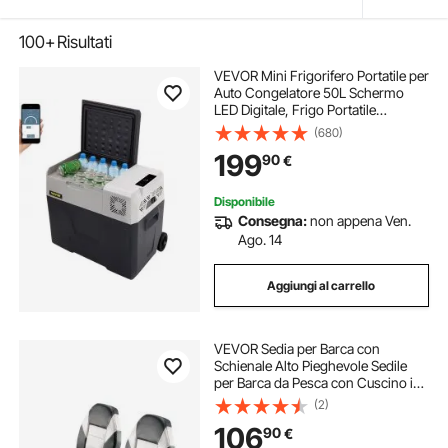
100+
Risultati
VEVOR Mini Frigorifero Portatile per
Auto Congelatore 50L Schermo
LED Digitale, Frigo Portatile
Capienza 50L Campeggio Viaggio
(680)
Auto Schermo di Controllo, Frigo
199
90
€
Portatile 12V/24V da Auto Camion
Barca
Disponibile
Consegna:
non appena Ven.
Ago. 14
Aggiungi al carrello
VEVOR Sedia per Barca con
Schienale Alto Pieghevole Sedile
per Barca da Pesca con Cuscino in
Spugna Pelle in PVC Impermeabile
(2)
Cerniere in Lega di Alluminio, Sedia
106
90
€
per Barca da Pesca 2 Pezzi