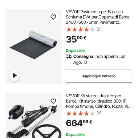
VEVOR Pavimento per Barca in
Schiuma EVA per Coperta di Barca
2400x600x6mm Pavimento
Autoadesivo Antiscivolo 14400 cm²
(21)
Tappeto Marino per Barche, Yacht,
35
90
€
Pontoni, Coperte di Kayak
Disponibile
Consegna:
non appena Lun.
Ago. 10
Aggiungi al carrello
VEVOR Kit sterzo idraulico per
barca, Kit sterzo idraulico 300HP
Pompa timone, Cilindro, Ruota, Kit
di guarnizioni sterzo idraulico per
(9)
tubo flessibile da 24 piedi, Sistema
664
99
€
di sterzo per barca resiste
Disponibile