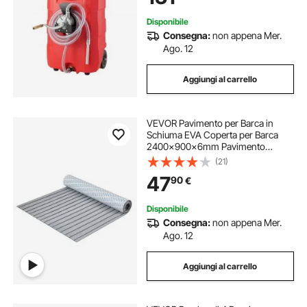
Disponibile
Consegna:
non appena Mer.
Ago. 12
Aggiungi al carrello
VEVOR Pavimento per Barca in
Schiuma EVA Coperta per Barca
2400x900x6mm Pavimento
Autoadesivo Antiscivolo 21600cm²
(21)
Tappeto Marino per Barche Yacht
47
90
€
Pontoni Coperte per Kayak
Disponibile
Consegna:
non appena Mer.
Ago. 12
Aggiungi al carrello