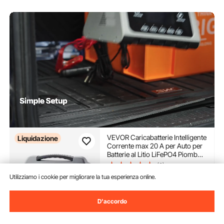
VEVOR Caricabatterie Intelligente
Liquidazione
Corrente max 20 A per Auto per
Batterie al Litio LiFePO4 Piombo
Acido 6/12/24 V, Caricabatterie
(3)
per Moto Camper Barca
56
Utilizziamo i cookie per migliorare la tua esperienza online.
90
€
Mantenitore di Carico
Desolfatazione Schermo LCD
Disponibile
D'accordo
Consegna:
non appena Lun.
Ago. 10