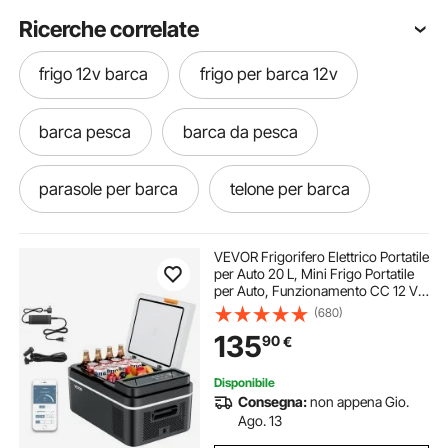
Ricerche correlate
frigo 12v barca
frigo per barca 12v
barca pesca
barca da pesca
parasole per barca
telone per barca
barca gommone
parasole barca
VEVOR Frigorifero Elettrico Portatile
per Auto 20 L, Mini Frigo Portatile
per Auto, Funzionamento CC 12 V
telone barca
acceleratore barca
24 V, CA da 100 V a 240 V,
(680)
Temperatura Regolabile da -20 °C a
135
90
€
20 °C, per Camper Viaggio Barca
copri barca
fotovoltaico barca
Disponibile
Consegna:
non appena Gio.
remi barca
clacson barca
Ago. 13