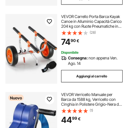
VEVOR Carrello Porta Barca Kayak
Canoe in Alluminio Capacità Carico
204 kg con Ruote Pneumatiche in
PU 30,5cm Design Staccabile,
(28)
Carrello Porta Kayak con Cinghie di
74
90
€
Fissaggio Carico 204 kg
Pieghevole
Disponibile
Consegna:
non appena Ven.
Ago. 14
Aggiungi al carrello
VEVOR Verricello Manuale per
Nuovo
Barca da 1588 kg, Verricello con
Cinghia in Polistere Grigio-Nera da
6,1 m per Barca, Cricchetto
(1)
Bidirezioanle e Maniglia Antiscivolo,
44
99
€
Ideale per Rimorchi per Barche e
ATV