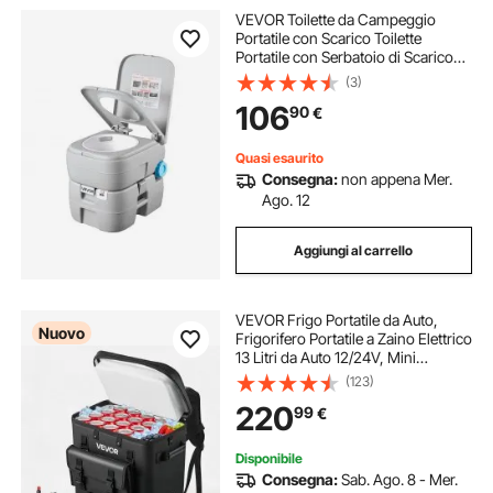
VEVOR Toilette da Campeggio
Portatile con Scarico Toilette
Portatile con Serbatoio di Scarico
Rimovibile Capienza ca. 30 L, WC
(3)
per Casa Camper Barca
106
90
€
Escursionismo da Viaggio
Serbatoio d'Acqua 19 L
Quasi esaurito
Consegna:
non appena Mer.
Ago. 12
Aggiungi al carrello
VEVOR Frigo Portatile da Auto,
Nuovo
Frigorifero Portatile a Zaino Elettrico
13 Litri da Auto 12/24V, Mini
Frigorifero con Compressore per
(123)
Campeggio Viaggio Spiaggia Pesca
220
99
€
Picnic, Temperatura da -6°C a 10°C
Disponibile
Consegna:
Sab. Ago. 8 - Mer.