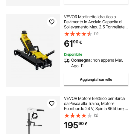
VEVOR Martinetto Idraulico a
Pavimento in Acciaio Capacità di
Sollevamento Max. 2,5 Tonnellate
per Riparazione Auto Barca Veicolo,
(19)
Sollevatore con Ruote Altezza
61
90
€
Regolabile tra 85-380mm da Auto
Camion
Disponibile
Consegna:
non appena Mar.
Ago. 11
Aggiungi al carrello
VEVOR Motore Elettrico per Barca
da Pesca alla Traina, Motore
Fuoribordo 24 V, Spinta 86 libbre,
Motore per Barca 8 Velocità con
(3)
Indicatore di Batteria per Kayak,
195
90
€
Barche da Pesca Acqua
Dolce/Salata