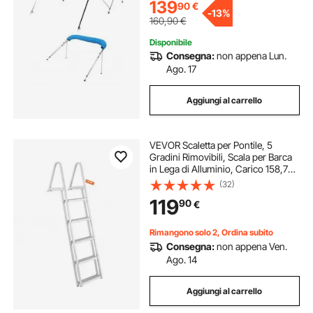
139
90
€
-
13%
160,90
€
Disponibile
Consegna:
non appena Lun.
Ago. 17
Aggiungi al carrello
VEVOR Scaletta per Pontile, 5
Gradini Rimovibili, Scala per Barca
in Lega di Alluminio, Carico 158,7
kg con Gradino Antiscivolo, Facile
(32)
da Installare per Barca, Lago,
119
90
€
Piscina, Imbarco Marittimo
Rimangono solo 2, Ordina subito
Consegna:
non appena Ven.
Ago. 14
Aggiungi al carrello