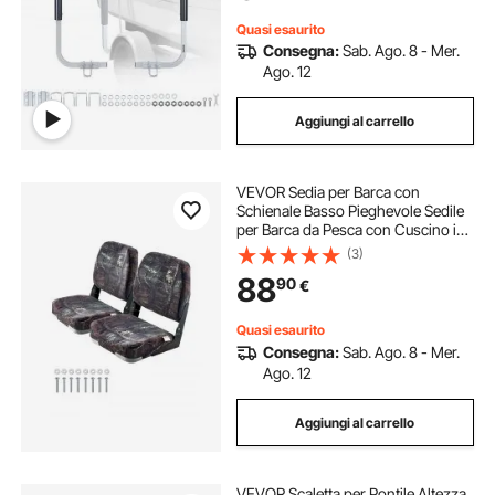
Quasi esaurito
Consegna:
Sab. Ago. 8 - Mer.
Ago. 12
Aggiungi al carrello
VEVOR Sedia per Barca con
Schienale Basso Pieghevole Sedile
per Barca da Pesca con Cuscino in
Spugna Poliestere PU per Barche
(3)
Yacht Navi, Sedile 2 Pezzi Colore
88
90
€
Mimetico per Barche Pesca
Quasi esaurito
Consegna:
Sab. Ago. 8 - Mer.
Ago. 12
Aggiungi al carrello
VEVOR Scaletta per Pontile Altezza