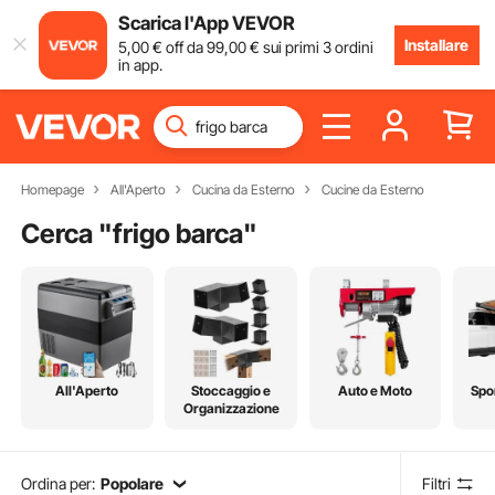
Scarica l'App VEVOR
Installare
5
,00
€
off da
99
,00
€
sui primi 3 ordini
in app.
Homepage
All'Aperto
Cucina da Esterno
Cucine da Esterno
Cerca "
frigo barca
"
All'Aperto
Stoccaggio e
Auto e Moto
Spo
Organizzazione
Ordina per:
Popolare
Filtri