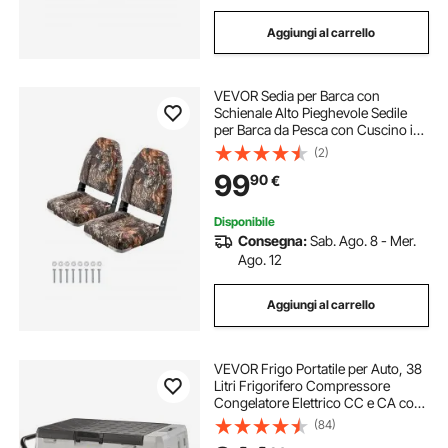
Aggiungi al carrello
VEVOR Sedia per Barca con
Schienale Alto Pieghevole Sedile
per Barca da Pesca con Cuscino in
Spugna Pelle PU Cerniere in Lega di
(2)
Alluminio per Barche Yacht Navi,
99
90
€
Sedile 2 Pezzi per Barche Pesca
Disponibile
Consegna:
Sab. Ago. 8 - Mer.
Ago. 12
Aggiungi al carrello
VEVOR Frigo Portatile per Auto, 38
Litri Frigorifero Compressore
Congelatore Elettrico CC e CA con
Manico Telescopico e Ruote per
(84)
Campeggio 0,6kW.h Da -20°C a