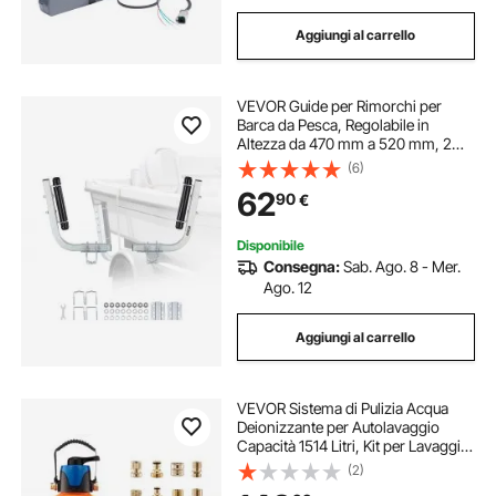
Aggiungi al carrello
VEVOR Guide per Rimorchi per
Barca da Pesca, Regolabile in
Altezza da 470 mm a 520 mm, 2
Guide per Rimorchi in Acciaio ad
(6)
Alta Resistenza Ispessito con Guida
62
90
€
a Rulli Fluidi, per Barche con Scafo a
V
Disponibile
Consegna:
Sab. Ago. 8 - Mer.
Ago. 12
Aggiungi al carrello
VEVOR Sistema di Pulizia Acqua
Deionizzante per Autolavaggio
Capacità 1514 Litri, Kit per Lavaggio
di Auto Filtri in Resina DI Mista 10L
(2)
Deionizzata, Sistema di Acqua