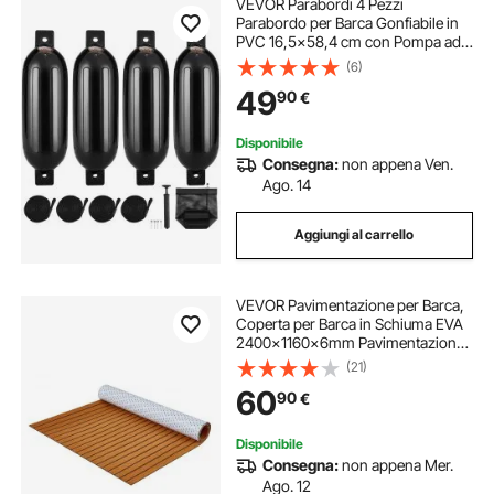
VEVOR Parabordi 4 Pezzi
Parabordo per Barca Gonfiabile in
PVC 16,5x58,4 cm con Pompa ad
Aria Aghi Corde Borsa per Paraurti
(6)
per Proteggere Canoe Pontoni
49
90
€
Barche a Ponte Pesca, Parabordi
per Imbarcazioni
Disponibile
Consegna:
non appena Ven.
Ago. 14
Aggiungi al carrello
VEVOR Pavimentazione per Barca,
Coperta per Barca in Schiuma EVA
2400x1160x6mm Pavimentazione
Autoadesiva Antiscivolo, 27840
(21)
cm² Tappeto Marino per Barche,
60
90
€
Yacht, Pontoni, Coperte per Kayak
Disponibile
Consegna:
non appena Mer.
Ago. 12