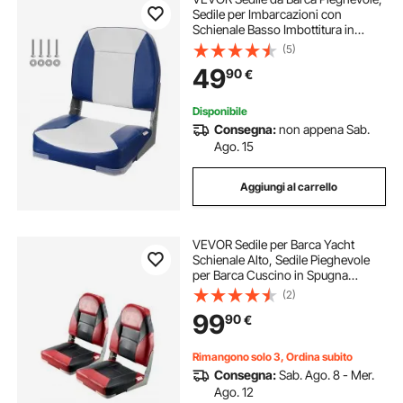
Sedile per Imbarcazioni con
Schienale Basso Imbottitura in
Spugna Alta Densità, Sedile per
(5)
Barca Impermeabile per Crociere in
49
90
€
Motoscafo Barca da Pesca
48,5x41x48cm
Disponibile
Consegna:
non appena Sab.
Ago. 15
Aggiungi al carrello
VEVOR Sedile per Barca Yacht
Schienale Alto, Sedile Pieghevole
per Barca Cuscino in Spugna
Ispessita Pelle in PVC
(2)
Impermeabile, Cerniere in Lega di
99
90
€
Alluminio, Sedile per Navi, Nero
Rosso 2 Pz
Rimangono solo 3, Ordina subito
Consegna:
Sab. Ago. 8 - Mer.
Ago. 12