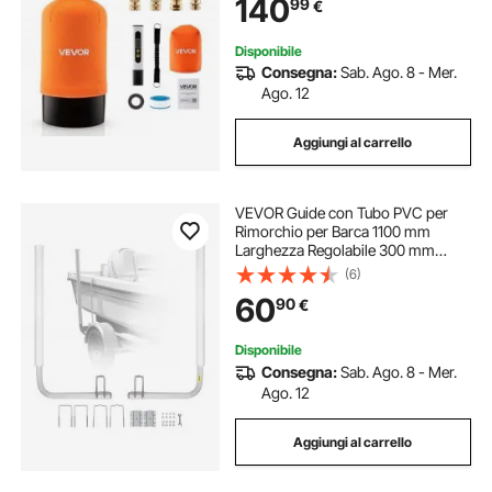
140
99
€
Deionizzata per Auto Moto Barca
Disponibile
Consegna:
Sab. Ago. 8 - Mer.
Ago. 12
Aggiungi al carrello
VEVOR Guide con Tubo PVC per
Rimorchio per Barca 1100 mm
Larghezza Regolabile 300 mm
Guida di Lancio per Imbarcazioni in
(6)
Acciaio Zincato Tubo PVC per
60
90
€
Imbarcazioni Gommoni Canoe
Gommoni Barche Pesca
Disponibile
Consegna:
Sab. Ago. 8 - Mer.
Ago. 12
Aggiungi al carrello