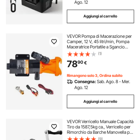
Ago. 12
Aggiungi al carrello
VEVOR Pompa di Macerazione per
Camper, 12 V, 45 litri/min, Pompa
Maceratrice Portatile a Sgancio
Rapido con Valvola di
(1)
Collegamento Rapido Rimovibile,
78
90
€
Fascetta Stringitubo, per Acque
Reflue RV Barca
Rimangono solo 3, Ordina subito
Consegna:
Sab. Ago. 8 - Mer.
Ago. 12
Aggiungi al carrello
VEVOR Verricello Manuale Capacità
Tiro da 1587,5kg ca., Verricello per
Rimorchio da Barche Manovella per
Carichi Pesanti con Cinghia in
(9)