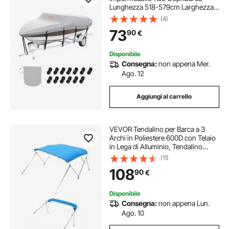
Lunghezza 518-579cm Larghezza
243cm Scafo a V Telo Protettivo per
(4)
Barca 600D Oxford Anti-UV con
73
90
€
Borsa Barca a Motore da Traino
Yacht
Disponibile
Consegna:
non appena Mer.
Ago. 12
Aggiungi al carrello
VEVOR Tendalino per Barca a 3
Archi in Poliestere 600D con Telaio
in Lega di Alluminio, Tendalino
Parasole Impermeabile per Barca
(11)
con Borsa Portaoggetti, Larghezza
108
90
€
185 a 198 cm Blu Pacifico
Disponibile
Consegna:
non appena Lun.
Ago. 10