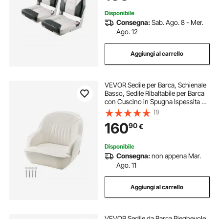
Disponibile
Consegna:
Sab. Ago. 8 - Mer.
Ago. 12
Aggiungi al carrello
VEVOR Sedile per Barca, Schienale
Basso, Sedile Ribaltabile per Barca
con Cuscino in Spugna Ispessita e
Pelle Impermeabile, Design
(1)
Ergonomico, per Barche da Pesca,
160
90
€
Yacht, Navi, Bianco
Disponibile
Consegna:
non appena Mar.
Ago. 11
Aggiungi al carrello
VEVOR Sedile da Barca Pieghevole,