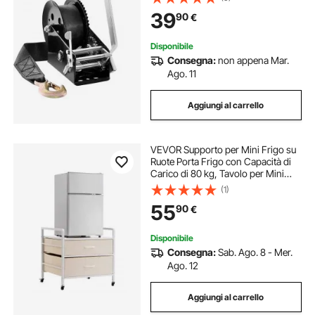
Poliestere da 10 m ca., Verricello
39
90
€
Manuale per Rimorchio Barca
Disponibile
Consegna:
non appena Mar.
Ago. 11
Aggiungi al carrello
VEVOR Supporto per Mini Frigo su
Ruote Porta Frigo con Capacità di
Carico di 80 kg, Tavolo per Mini
Frigo con 2 Cassetti e 4 Ruote
(1)
Girevoli, Ripiano Mobile per Frigo
55
90
€
per Dormitorio Ufficio Bianco
Disponibile
Consegna:
Sab. Ago. 8 - Mer.
Ago. 12
Aggiungi al carrello