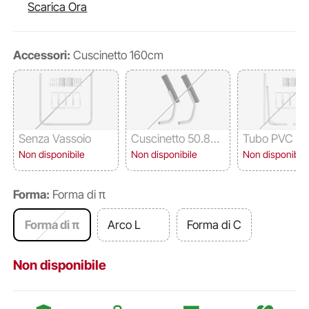
Scarica Ora
Accessori:
Cuscinetto 160cm
Senza Vassoio
Cuscinetto 50.8c
Tubo PVC bi
m
con irrigiditor
Non disponibile
Non disponibile
Non disponibile
orzato 120c
Forma:
Forma di π
Forma di π
Arco L
Forma di C
Non disponibile