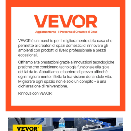
Verniciato a polvere
Finitura
Dimensioni del
17,7" x 18,9" x 1,5"
Tubo
0,12" / 3 mm
Spessore del Tubo
Lunghezza della
47" / 1190 mm
Tavola
48,5 libbre / 22 KG
Peso