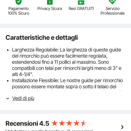
Pagamento
Privacy Sicura
Resi GRATUITI
Servizio
100% Sicuro
Professionale
Caratteristiche e dettagli
Larghezza Regolabile: La larghezza di queste guide
del rimorchio può essere facilmente regolata,
estendendosi fino a 11 pollici al massimo. Sono
compatibili con telai per rimorchi larghi meno di 3" e
alti 4-1/4".
Installazione Flessibile: Le nostre guide per rimorchio
possono essere montate sopra o sotto il telaio del
rimorchio e i bulloni a U si adattano sia a telai grandi
Vedi di più
che a telai più piccoli.
Costruzione Solida: Queste staffe sono realizzate in
acciaio spesso 0,12 pollici e sono verniciate a polvere,
quindi funzionano alla grande contro l'acqua salata e
Recensioni
4.5
non si piegano o arrugginiscono facilmente.
Con Tavole Imbottite in Moquette: Le due tavole