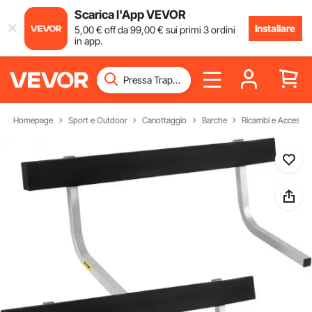
Scarica l'App VEVOR
Installare
5
,00
€
off da
99
,00
€
sui primi 3 ordini
in app.
Homepage
Sport e Outdoor
Canottaggio
Barche
Ricambi e Accessor