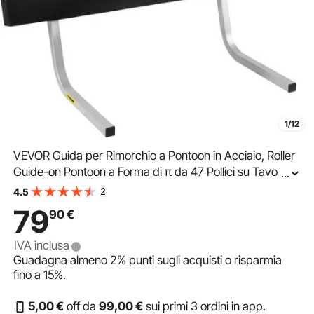
1/12
VEVOR Guida per Rimorchio a Pontoon in Acciaio, Roller
Guide-on Pontoon a Forma di π da 47 Pollici su Tavole
...
Imbottite in Moquette, Heavy-duty Roller Guide per
2
4.5
Barca da Sci, Rimorchi per Barche a Vela
79
90
€
IVA inclusa
Guadagna almeno
2%
punti sugli acquisti o risparmia
fino a
15%
.
5
,00
€
off da
99
,00
€
sui primi 3 ordini in app.