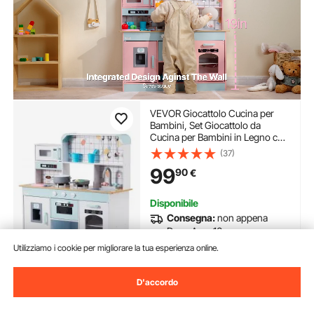
VEVOR Giocattolo Cucina per
Bambini, Set Giocattolo da
Cucina per Bambini in Legno con
Luci Suoni Macchina per
(37)
Ghiaccio Forno Lavello
99
90
€
Microonde Frigorifero Utensili,
Giocattolo Cucina, 24 pz, Bianco
Disponibile
Consegna:
non appena
Dom. Ago. 16
Utilizziamo i cookie per migliorare la tua esperienza online.
Aggiungi al carrello
D'accordo