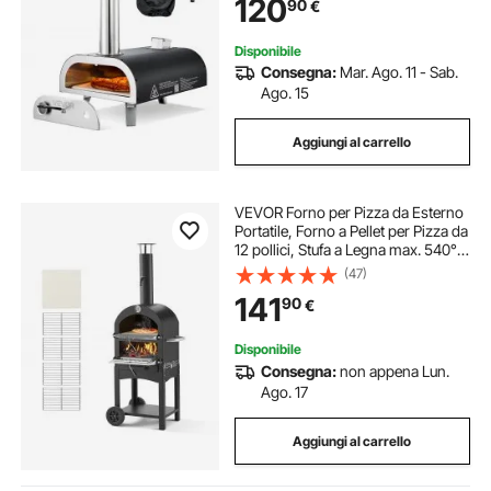
120
90
€
Disponibile
Consegna:
Mar. Ago. 11 - Sab.
Ago. 15
Aggiungi al carrello
VEVOR Forno per Pizza da Esterno
Portatile, Forno a Pellet per Pizza da
12 pollici, Stufa a Legna max. 540°C
con 2 Ruote Rimovibili per
(47)
Campeggio all'Aperto, Cortile,
141
90
€
Giardino, Barbecue
Disponibile
Consegna:
non appena Lun.
Ago. 17
Aggiungi al carrello