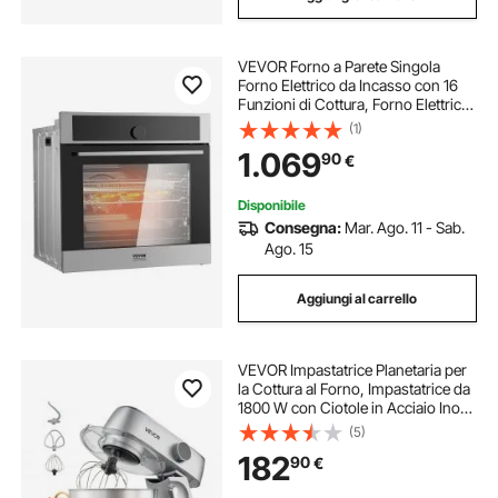
VEVOR Forno a Parete Singola
Forno Elettrico da Incasso con 16
Funzioni di Cottura, Forno Elettrico
a Parete Riscaldamento max.
(1)
200°C, Forno Elettrico da Incasso
1.069
90
€
3550W con Griglia Teglia per
Cucina
Disponibile
Consegna:
Mar. Ago. 11 - Sab.
Ago. 15
Aggiungi al carrello
VEVOR Impastatrice Planetaria per
la Cottura al Forno, Impastatrice da
1800 W con Ciotole in Acciaio Inox
7,4 L, Gancio per Impastare, Frusta
(5)
e Frusta, Inclinazione Regolabile a
182
90
€
10 Velocità