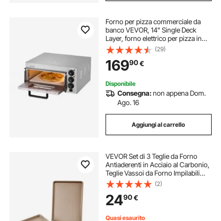
Forno per pizza commerciale da
banco VEVOR, 14" Single Deck
Layer, forno elettrico per pizza in
acciaio inox con pietra e maniglia,
(29)
macchina per pizza multiuso per
169
90
€
interni per ristoranti, pretzel al forno
Disponibile
Consegna:
non appena Dom.
Ago. 16
Aggiungi al carrello
VEVOR Set di 3 Teglie da Forno
Antiaderenti in Acciaio al Carbonio,
Teglie Vassoi da Forno Impilabili
con Manici in Silicone, Set di Teglie
(2)
da Forno per Cucina Pasticceria
24
90
€
Biscotti Torte Muffin, Pane
Quasi esaurito