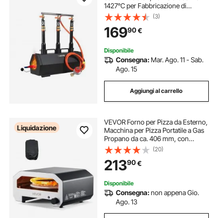
1427℃ per Fabbricazione di
Utensili Coltelli Metalli, Forgiatura e
(3)
Maniscalco, Forno Esagonale in
169
90
€
Acciaio Laminato a Freddo
Disponibile
Consegna:
Mar. Ago. 11 - Sab.
Ago. 15
Aggiungi al carrello
VEVOR Forno per Pizza da Esterno,
Liquidazione
Macchina per Pizza Portatile a Gas
Propano da ca. 406 mm, con
Rotazione Elettrica, Pietra Spessa,
(20)
BorsaTrasporto, per Campeggio
213
90
€
all'Aperto in Giardino, Patio
Disponibile
Consegna:
non appena Gio.
Ago. 13