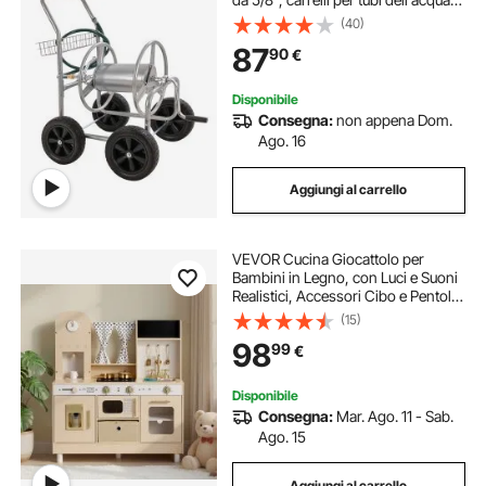
da giardino, strumenti mobili con 4
(40)
ruote, piantagione da esterno in
87
90
€
acciaio verniciato a polve
Disponibile
Consegna:
non appena Dom.
Ago. 16
Aggiungi al carrello
VEVOR Cucina Giocattolo per
Bambini in Legno, con Luci e Suoni
Realistici, Accessori Cibo e Pentole,
Macchina per Ghiaccio, Microonde
(15)
e Forno con Manopole, Gioco di
98
99
€
Ruolo, per Bambini da 3 a 8 Anni
Disponibile
Consegna:
Mar. Ago. 11 - Sab.
Ago. 15
Aggiungi al carrello