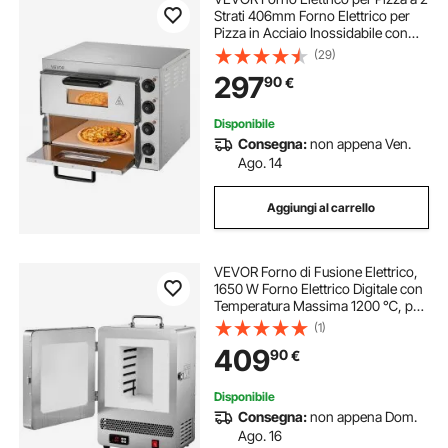
Strati 406mm Forno Elettrico per
Pizza in Acciaio Inossidabile con
Quattro Manopole Pizzaiolo
(29)
Multiuso, Forno per Pizza per
297
90
€
Interni Ristorante Cottura Casa
Cucina
Disponibile
Consegna:
non appena Ven.
Ago. 14
Aggiungi al carrello
VEVOR Forno di Fusione Elettrico,
1650 W Forno Elettrico Digitale con
Temperatura Massima 1200 ℃, per
Fusione a Cera Persa, Argilla Fai da
(1)
Te, Ricottura dei Metalli, Cottura
409
90
€
della Ceramica
Disponibile
Consegna:
non appena Dom.
Ago. 16