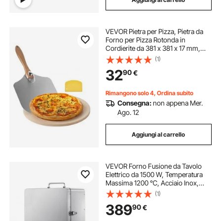
VEVOR Pietra per Pizza, Pietra da
Forno per Pizza Rotonda in
Cordierite da 381 x 381 x 17 mm,
con Pala in Alluminio, Cordierite
(1)
Resistente al Calore, per Forno da
32
90
€
Cucina, Cottura di Pane
Rimangono solo 4, Ordina subito
Consegna:
non appena Mer.
Ago. 12
Aggiungi al carrello
VEVOR Forno Fusione da Tavolo
Elettrico da 1500 W, Temperatura
Massima 1200 ℃, Acciaio Inox,
Forno per Fusione dell'Oro, per
(1)
Fusione della Cera, Argilla Fai da
389
90
€
Te, Tempra dei Metalli