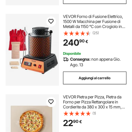
VEVOR Forno di Fusione Elettrico,
1500 W Macchina per Fusione di
Metalli da 1150 ℃ con Crogiolo in
Ceramica da 5 kg, Kit per Oro per la
(25)
Creazione di Gioielli, Barre di
240
90
€
Metallo, Componenti Metallici
Disponibile
Consegna:
non appena Gio.
Ago. 13
Aggiungi al carrello
VEVOR Pietra per Pizza, Pietra da
Forno per Pizza Rettangolare in
Cordierite da 380 x 300 x 15 mm,
con Raschietto, Cordierite
(1)
Resistente al Calore, per Forno da
22
90
€
Cucina, Cottura di Pane