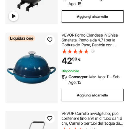
Ago. 15
Aggiungi al carrello
VEVOR Forno Olandese in Ghisa
Liquidazione
Smaltata, Pentola da 4,7 l per la
Cottura del Pane, Pentola con
Coperchio e Doppi Manici,
(6)
Compatibile con Forni a Induzione
42
90
€
Fino a 260 ℃, per Cucinare e
Arrostire
Disponibile
Consegna:
Mar. Ago. 11 - Sab.
Ago. 15
Aggiungi al carrello
VEVOR Carrello avvolgitubo, può
contenere fino a 91 m di tubo da 1,6
cm, Carrello per tubi dell'acqua da
giardino Attrezzi mobili con 4 ruote,