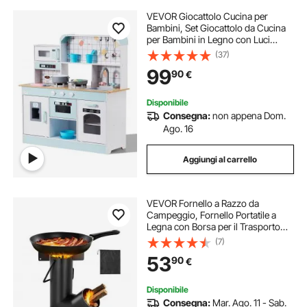
VEVOR Giocattolo Cucina per
Bambini, Set Giocattolo da Cucina
per Bambini in Legno con Luci
Suoni Macchina per Ghiaccio Forno
(37)
Lavello Microonde Frigorifero
99
90
€
Utensili, Giocattolo Cucina, 24 pz,
Bianco
Disponibile
Consegna:
non appena Dom.
Ago. 16
Aggiungi al carrello
VEVOR Fornello a Razzo da
Campeggio, Fornello Portatile a
Legna con Borsa per il Trasporto
per Escursioni, Acciaio al Carbonio,
(7)
Brucia Legna, Rametti per Cucinare
53
90
€
all'Aperto, Cortile, Nero
Disponibile
Consegna:
Mar. Ago. 11 - Sab.