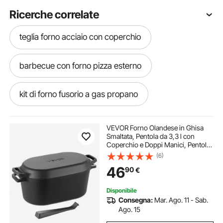
Ricerche correlate
teglia forno acciaio con coperchio
barbecue con forno pizza esterno
kit di forno fusorio a gas propano
forno a legna con barbecue da esterno
VEVOR Forno Olandese in Ghisa
Smaltata, Pentola da 3,3 l con
Coperchio e Doppi Manici, Pentola
forno a legna x pizza in acciaio
Durevole, Compatibile con Forni a
(6)
Induzione Fino a 260 ℃, per
46
90
€
Brasare, Stufati, Arrostire, Nero
forno a legno portatile
Disponibile
Consegna:
Mar. Ago. 11 - Sab.
forno pizza doppia camera
Ago. 15