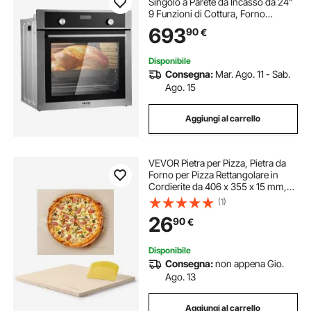
Singolo a Parete da Incasso da 24"
9 Funzioni di Cottura, Forno
Elettrico a Parete Riscaldamento
693
90
€
max. 200°C, Forno Elettrico 3550
W Griglia e Teglia da Forno, Cucina
Disponibile
Consegna:
Mar. Ago. 11 - Sab.
Ago. 15
Aggiungi al carrello
VEVOR Pietra per Pizza, Pietra da
Forno per Pizza Rettangolare in
Cordierite da 406 x 355 x 15 mm,
con Raschietto, Cordierite
(1)
Resistente al Calore, per Forno da
26
90
€
Cucina, Cottura di Pane
Disponibile
Consegna:
non appena Gio.
Ago. 13
Aggiungi al carrello