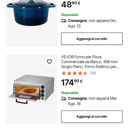
48
90
€
Brasare, Stufati, Arrostire, Blu
Disponibile
Consegna:
non appena Gio.
Ago. 13
Aggiungi al carrello
VEVOR Forno per Pizza
Commerciale da Banco, 406 mm
Singlo Piano, Forno Elettrico per
Pizza in Acciaio Inox con Pietra e
(29)
Maniglia, Macchina per Pizza
174
90
€
Interna per Ristorante, Forno per
Pizza a Casa
Disponibile
Consegna:
non appena Mar.
Ago. 18
Aggiungi al carrello