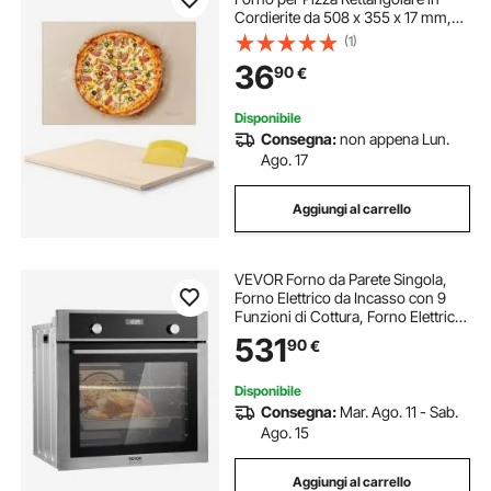
Cordierite da 508 x 355 x 17 mm,
con Raschietto, Cordierite
(1)
Resistente al Calore, per Forno da
36
90
€
Cucina, Cottura di Pane
Disponibile
Consegna:
non appena Lun.
Ago. 17
Aggiungi al carrello
VEVOR Forno da Parete Singola,
Forno Elettrico da Incasso con 9
Funzioni di Cottura, Forno Elettrico
a Parete, Riscaldamento max.
531
90
€
200°C, Forno Elettrico da 3550W
Griglia Teglia da Forno, Cucina
Disponibile
Consegna:
Mar. Ago. 11 - Sab.
Ago. 15
Aggiungi al carrello