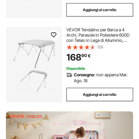
Aggiungi al carrello
VEVOR Tendalino per Barca a 4
Archi, Parasole in Poliestere 600D
con Telaio in Lega di Alluminio,
Tettoia Parasole Impermeabile con
(13)
Borsa Portaoggetti, Larghezza 170 a
168
90
€
183 cm Grigio Chiaro
Disponibile
Consegna:
non appena Mar.
Ago. 18
Aggiungi al carrello