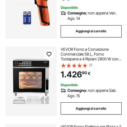
umani)
Disponibile
Consegna:
non appena Ven.
Ago. 14
Aggiungi al carrello
VEVOR Forno a Convezione
Commerciale 58 L, Forno
Tostapane a 4 Ripiani 2800 W con
Porta in Vetro Temperato, Griglie
(1)
Metalliche Vassoio per Clip Guanti
1.426
90
€
Forno Elettrico in Acciaio Inox per
Ristorante
Disponibile
Consegna:
non appena Sab.
Ago. 15
Aggiungi al carrello
VEVOR Forno Elettrico per Pizza a 2