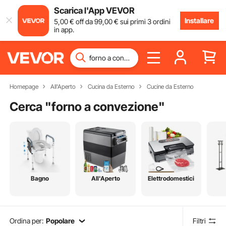
Scarica l'App VEVOR
Installare
5
,00
€
off da
99
,00
€
sui primi 3 ordini
in app.
Homepage
All'Aperto
Cucina da Esterno
Cucine da Esterno
Cerca "
forno a convezione
"
Bagno
All'Aperto
Elettrodomestici
Ordina per:
Popolare
Filtri