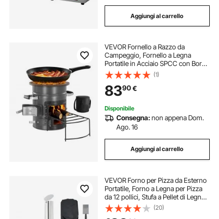
Aggiungi al carrello
VEVOR Fornello a Razzo da
Campeggio, Fornello a Legna
Portatile in Acciaio SPCC con Borsa
per Trasporto, Doppia Porta, Forno
(1)
a Razzo a Carbone per Cottura da
83
90
€
Esterno, Escursioni, Campeggio
Disponibile
Consegna:
non appena Dom.
Ago. 16
Aggiungi al carrello
VEVOR Forno per Pizza da Esterno
Portatile, Forno a Legna per Pizza
da 12 pollici, Stufa a Pellet di Legno
con Termometro per Campeggio
(20)
all'Aperto, Cortile, Giardino, Nero