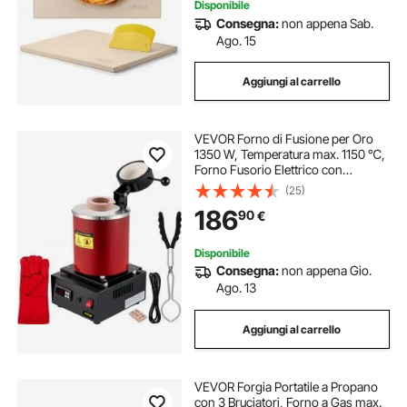
Disponibile
Consegna:
non appena Sab.
Ago. 15
Aggiungi al carrello
VEVOR Forno di Fusione per Oro
1350 W, Temperatura max. 1150 ℃,
Forno Fusorio Elettrico con
Crogiolo in Ceramica da 3 kg,
(25)
Matrice per Lingotti e Guanti, per
186
90
€
Lavorazione di Oro, Argento
Disponibile
Consegna:
non appena Gio.
Ago. 13
Aggiungi al carrello
VEVOR Forgia Portatile a Propano
con 3 Bruciatori, Forno a Gas max.