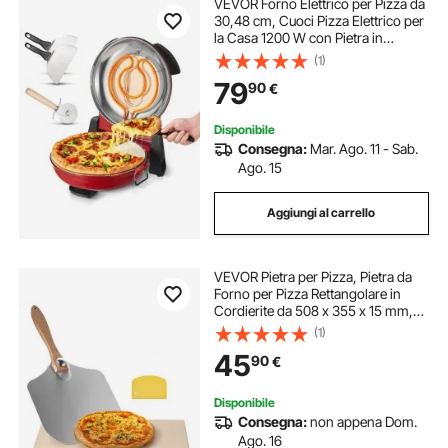
VEVOR Forno Elettrico per Pizza da
30,48 cm, Cuoci Pizza Elettrico per
la Casa 1200 W con Pietra in
Cordierite, Temperatura a 5
(1)
Modalità, Finestra di
79
90
€
Visualizzazione, Riscalda Fino a
420 °C, Rosso
Disponibile
Consegna:
Mar. Ago. 11 - Sab.
Ago. 15
Aggiungi al carrello
VEVOR Pietra per Pizza, Pietra da
Forno per Pizza Rettangolare in
Cordierite da 508 x 355 x 15 mm,
con Pala in Alluminio, Cordierite
(1)
Resistente al Calore, per Forno da
45
90
€
Cucina, Cottura di Pane
Disponibile
Consegna:
non appena Dom.
Ago. 16