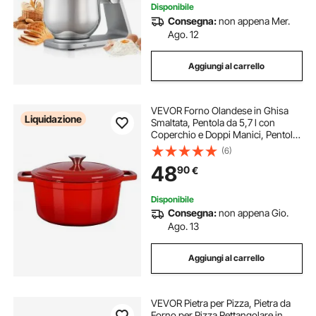
Disponibile
Consegna:
non appena Mer.
Ago. 12
Aggiungi al carrello
VEVOR Forno Olandese in Ghisa
Liquidazione
Smaltata, Pentola da 5,7 l con
Coperchio e Doppi Manici, Pentola
Durevole, Compatibile con Forni a
(6)
Induzione Fino a 260 ℃, per
48
90
€
Brasare, Stufati, Arrostire, Rosso
Disponibile
Consegna:
non appena Gio.
Ago. 13
Aggiungi al carrello
VEVOR Pietra per Pizza, Pietra da
Forno per Pizza Rettangolare in