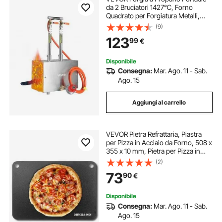
da 2 Bruciatori 1427℃, Forno
Quadrato per Forgiatura Metalli,
Attrezzatura per Forgiatura a Gas in
(9)
Acciaio Inox, per Lavoro Utensili e
123
99
€
Coltelli Fabbri e Maniscalchi
Disponibile
Consegna:
Mar. Ago. 11 - Sab.
Ago. 15
Aggiungi al carrello
VEVOR Pietra Refrattaria, Piastra
per Pizza in Acciaio da Forno, 508 x
355 x 10 mm, Pietra per Pizza in
Acciaio al Carbonio, Teglia per
(2)
Pizza Resistente per Griglia
73
90
€
Barbecue all'Aperto, Forno Interno
Disponibile
Consegna:
Mar. Ago. 11 - Sab.
Ago. 15