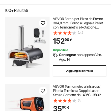
100+
Risultati
VEVOR Forno per Pizza da Eterno
304,8 mm, Forno a Legna a Pellet
con Termometro e Rotazione
Elettrica, Macchina per Pizza
(20)
Portatile per Campeggio, Pietra,
152
90
€
Borsa per il Trasporto, Pala
Disponibile
Consegna:
non appena Ven.
Ago. 14
Aggiungi al carrello
VEVOR Termometro a Infrarossi,
Pistola Termica a Doppio Laser
Senza Contatto da -40°C~1500°C,
Pistola Termica Portatile a Infrarossi
(4)
per Fusione/Cottura/Forno per
35
90
€
Pizza/Motore (non per esseri