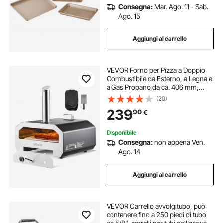
Consegna:
Mar. Ago. 11 - Sab.
Ago. 15
Aggiungi al carrello
VEVOR Forno per Pizza a Doppio
Combustibile da Esterno, a Legna e
a Gas Propano da ca. 406 mm,
Macchina per Pizza, con
(20)
Termometro, Dpray di Ferro
239
90
€
Portatile, per Campeggio all'Aperto
e Cortile
Disponibile
Consegna:
non appena Ven.
Ago. 14
Aggiungi al carrello
VEVOR Carrello avvolgitubo, può
contenere fino a 250 piedi di tubo
da 5/8", carrelli per tubi dell'acqua