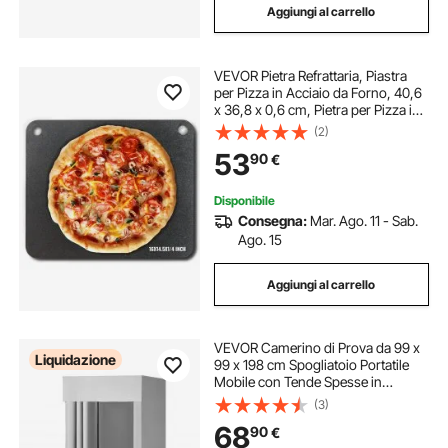
Aggiungi al carrello
VEVOR Pietra Refrattaria, Piastra
per Pizza in Acciaio da Forno, 40,6
x 36,8 x 0,6 cm, Pietra per Pizza in
Acciaio al Carbonio, Teglia per
(2)
Pizza Resistente per Barbecue
53
90
€
all'Aperto, Forno per Interni
Disponibile
Consegna:
Mar. Ago. 11 - Sab.
Ago. 15
Aggiungi al carrello
VEVOR Camerino di Prova da 99 x
Liquidazione
99 x 198 cm Spogliatoio Portatile
Mobile con Tende Spesse in
Poliestere, Tenda Ombreggiante e
(3)
Gancio, per Boutique, Sartorie e
68
90
€
Spazi Esterni, Nero e Grigio-Bianco