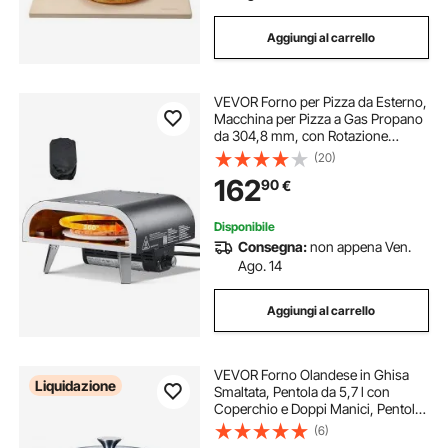
Aggiungi al carrello
VEVOR Forno per Pizza da Esterno,
Macchina per Pizza a Gas Propano
da 304,8 mm, con Rotazione
Elettrica, Pietra per Pizza Spessa,
(20)
Borsa Trasporto, Forno a Propano
162
90
€
per Campeggio all'Aperto, Nero
Disponibile
Consegna:
non appena Ven.
Ago. 14
Aggiungi al carrello
VEVOR Forno Olandese in Ghisa
Liquidazione
Smaltata, Pentola da 5,7 l con
Coperchio e Doppi Manici, Pentola
Durevole, Compatibile con Forni a
(6)
Induzione Fino a 260 ℃, per