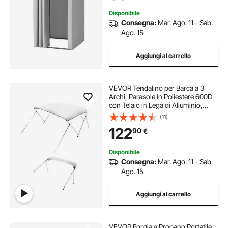
Disponibile
Consegna:
Mar. Ago. 11 - Sab.
Ago. 15
Aggiungi al carrello
VEVOR Tendalino per Barca a 3
Archi, Parasole in Poliestere 600D
con Telaio in Lega di Alluminio,
Tettoia Parasole Impermeabile con
(11)
Borsa Portaoggetti, Larghezza 137 a
122
90
€
152 cm Grigio Chiaro
Disponibile
Consegna:
Mar. Ago. 11 - Sab.
Ago. 15
Aggiungi al carrello
VEVOR Forgia a Propano Portatile