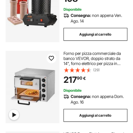
Disponibile
Consegna:
non appena Ven.
Ago. 14
Aggiungi al carrello
Forno per pizza commerciale da
banco VEVOR, doppio strato da
14", forno elettrico per pizza in
acciaio inox con pietra e maniglia,
(29)
macchina per pizza multiuso per
217
90
€
interni per ristoranti, pretzel al forno
Disponibile
Consegna:
non appena Dom.
Ago. 16
Aggiungi al carrello