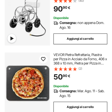
(40)
Piantagione esterno in acciaio
90
90
€
verniciato a polvere
Disponibile
Consegna:
non appena Dom.
Ago. 16
Aggiungi al carrello
VEVOR Pietra Refrattaria, Piastra
per Pizza in Acciaio da Forno, 406 x
368 x 10 mm, Pietra per Pizza in
Acciaio al Carbonio, Teglia per
(2)
Pizza Resistente per Griglia
50
90
€
Barbecue all'Aperto, Forno Interno
Disponibile
Consegna:
Mar. Ago. 11 - Sab.
Ago. 15
Aggiungi al carrello