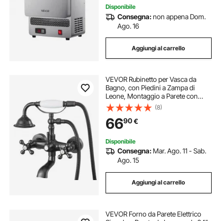
Disponibile
Consegna:
non appena Dom.
Ago. 16
Aggiungi al carrello
VEVOR Rubinetto per Vasca da
Bagno, con Piedini a Zampa di
Leone, Montaggio a Parete con
Doccetta, con Bracci Girevoli
(8)
Regolabili e Beccuccio Girevole,
66
90
€
Bronzo Lucidato a Olio Vintage
Disponibile
Consegna:
Mar. Ago. 11 - Sab.
Ago. 15
Aggiungi al carrello
VEVOR Forno da Parete Elettrico