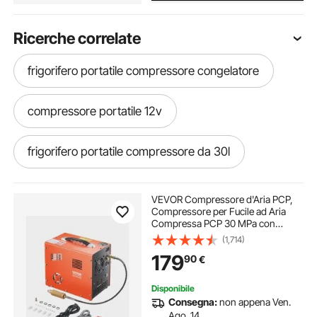
Ricerche correlate
frigorifero portatile compressore congelatore
compressore portatile 12v
frigorifero portatile compressore da 30l
compressore portatile moto
VEVOR Compressore d'Aria PCP,
Compressore per Fucile ad Aria
Compressa PCP 30 MPa con
compressori portatili per moto
Convertitore Integrato e Sistema di
(1,714)
Raffreddamento a Ventola
179
90
€
Integrato, per Bombola di Paintball
Senza Olio
compressore portatile 220v silenzioso
Disponibile
Consegna:
non appena Ven.
congelatori portatile 30l
Ago. 14