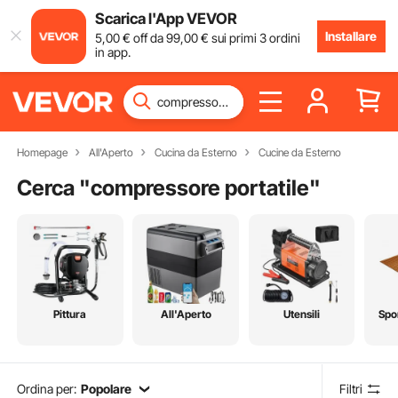
Scarica l'App VEVOR
Installare
5
,00
€
off da
99
,00
€
sui primi 3 ordini
in app.
Homepage
All'Aperto
Cucina da Esterno
Cucine da Esterno
Cerca "
compressore portatile
"
Pittura
All'Aperto
Utensili
Spo
Ordina per:
Popolare
Filtri