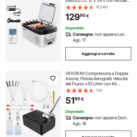
Elettrico CC 12 V 24 V con Modalità
Freddo e Caldo Controllo Tramite
(6,246)
App, Design Compatto e Antiurto,
129
90
€
per Camper Camion Barca
Disponibile
Consegna:
non appena Lun.
Ago. 17
Aggiungi al carrello
VEVOR Kit Compressore a Doppia
Azione, Pistola Aerografo Velocità
del Flusso ≥10 L/min con Kit
Accessori Completi, Utilizzo per
(76)
Pittura di Modelli, Artigianato,
51
90
€
Decorazione di Torte, Grafica per
Auto
Disponibile
Consegna:
non appena Dom.
Ago. 16