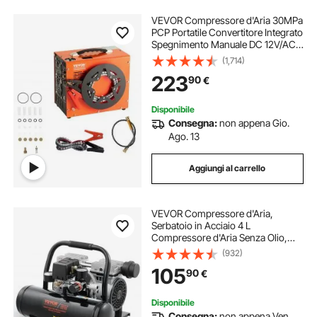
VEVOR Compressore d'Aria 30MPa
PCP Portatile Convertitore Integrato
Spegnimento Manuale DC 12V/AC
230V, Compressore d'Aria Portatile
(1,714)
ad Alta Pressione Senza Acqua
223
90
€
Senza Olio per Pistola Aria
Compressa
Disponibile
Consegna:
non appena Gio.
Ago. 13
Aggiungi al carrello
VEVOR Compressore d'Aria,
Serbatoio in Acciaio 4 L
Compressore d'Aria Senza Olio,
Compressore Portatile Ultra
(932)
Silenzioso da 68 dB per Riparazioni
105
90
€
Auto, Gonfiaggio Pneumatici,
Verniciatura a Spruzzo
Disponibile
Consegna:
non appena Ven.