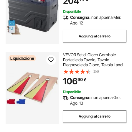
204
Campeggio Camper
Disponibile
Consegna:
non appena Mer.
Ago. 12
Aggiungi al carrello
VEVOR Set di Gioco Cornhole
Liquidazione
Portatile da Tavolo, Tavole
Pieghevole da Gioco, Tavola Lancio
Portatile in Legno Massello, Gioco
(34)
Cornhole per Adulti, 8 Sacchetti di
106
90
€
Fagioli, 1255 x 600 x 302 mm
Disponibile
Consegna:
non appena Gio.
Ago. 13
Aggiungi al carrello