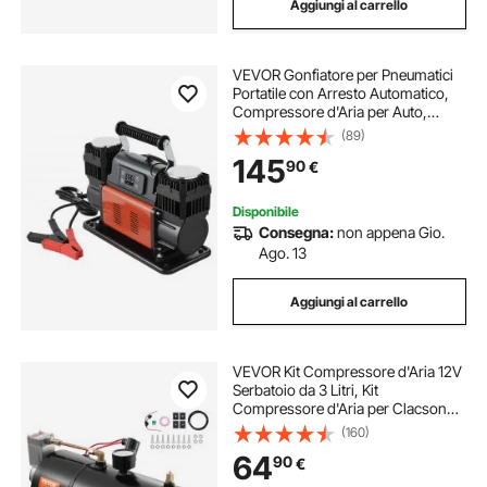
Aggiungi al carrello
VEVOR Gonfiatore per Pneumatici
Portatile con Arresto Automatico,
Compressore d'Aria per Auto,
Pompa dell'Aria Fuoristrada da 12 V
(89)
con Display Digitale LCD e
145
90
€
Adattatori per Camion, SUV,
Camper
Disponibile
Consegna:
non appena Gio.
Ago. 13
Aggiungi al carrello
VEVOR Kit Compressore d'Aria 12V
Serbatoio da 3 Litri, Kit
Compressore d'Aria per Clacson
Tromba, Pressione di Esercizio 90-
(160)
120 PSI, Sistema di Compressore
64
90
€
d'Aria Integrato per Clacson
Tromba Camion