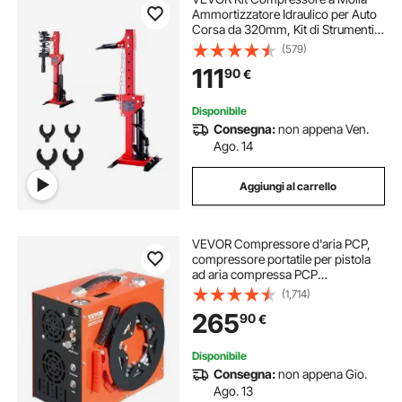
Ammortizzatore Idraulico per Auto
Corsa da 320mm, Kit di Strumenti
Compressore a Molla Cilindro
(579)
Idraulico 4,5T con Pedale per
111
90
€
Rimozione Molle di Sospensione
per Auto SUV
Disponibile
Consegna:
non appena Ven.
Ago. 14
Aggiungi al carrello
VEVOR Compressore d'aria PCP,
compressore portatile per pistola
ad aria compressa PCP
4500PSI/30Mpa, Sistema di
(1,714)
raffreddamento ad acqua e ventola
265
90
€
integrato, compressore per pistola
ad aria compressa
Disponibile
Consegna:
non appena Gio.
Ago. 13