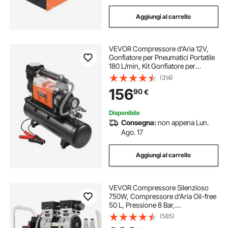
Aggiungi al carrello
VEVOR Compressore d'Aria 12V,
Gonfiatore per Pneumatici Portatile
180 L/min, Kit Gonfiatore per
Pneumatici Serbatoio da 6 Litri, 10,3
(314)
Bar, Manometro Digitale, per
156
90
€
Camion, Auto, SUV, Camper
Disponibile
Consegna:
non appena Lun.
Ago. 17
Aggiungi al carrello
VEVOR Compressore Silenzioso
750W, Compressore d'Aria Oil-free
50 L, Pressione 8 Bar,
Compressore d'Aria Silenzioso
(585)
220V, Compressore Aria Portatile,