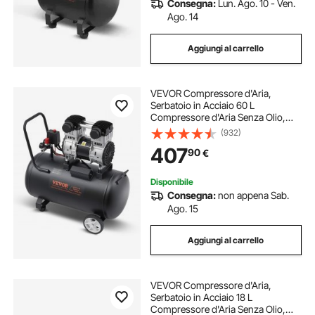
Consegna:
Lun. Ago. 10 - Ven.
Ago. 14
Aggiungi al carrello
VEVOR Compressore d'Aria,
Serbatoio in Acciaio 60 L
Compressore d'Aria Senza Olio,
Compressore Portatile Ultra
(932)
Silenzioso da 78 dB per Riparazioni
407
90
€
Auto, Gonfiaggio Pneumatici,
Verniciatura a Spruzzo
Disponibile
Consegna:
non appena Sab.
Ago. 15
Aggiungi al carrello
VEVOR Compressore d'Aria,
Serbatoio in Acciaio 18 L
Compressore d'Aria Senza Olio,