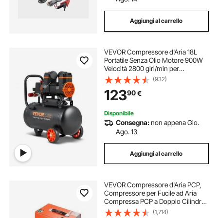
Aggiungi al carrello
mini compressore portatile
VEVOR Compressore d'Aria 18L
congelatori portatili
frigorifero portatile 36l
Portatile Senza Olio Motore 900W
Velocità 2800 giri/min per
Aerografo Inchiodatura,
(932)
mini compressori portatili
Compressore d'Aria a Secco
123
90
€
Portatile Rumore 70dB 2 Silenziatori
Temperatura -50℃ - 40℃
congelatore portatile
Disponibile
Consegna:
non appena Gio.
Ago. 13
frigoriferi portatili portatili
frigo portatile
Aggiungi al carrello
frigorifero portatile
VEVOR Compressore d'Aria PCP,
Compressore per Fucile ad Aria
Compressa PCP a Doppio Cilindro
da 800 W, 30 MPa con Sistema di
(1,714)
Raffreddamento a Ventola