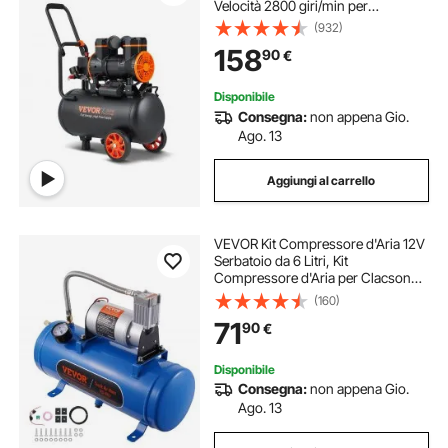
Velocità 2800 giri/min per
Aerografo Inchiodatura,
(932)
Compressore d'Aria a Secco
158
90
€
Portatile Rumore 70dB 2 Silenziatori
Temperatura -50℃ - 40℃
Disponibile
Consegna:
non appena Gio.
Ago. 13
Aggiungi al carrello
VEVOR Kit Compressore d'Aria 12V
Serbatoio da 6 Litri, Kit
Compressore d'Aria per Clacson
Tromba, Pressione di Esercizio 90-
(160)
120 PSI, Sistema di Compressore
71
90
€
d'Aria Integrato per Clacson
Tromba Camion
Disponibile
Consegna:
non appena Gio.
Ago. 13