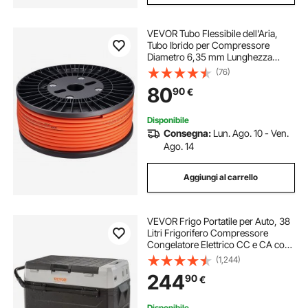
VEVOR Tubo Flessibile dell'Aria,
Tubo Ibrido per Compressore
Diametro 6,35 mm Lunghezza
7620 cm, 300 PSI, Struttura a Tre
(76)
Strati, per Auto e Fai da te, Senza
80
90
€
Raccordi, Colore Arancione
Disponibile
Consegna:
Lun. Ago. 10 - Ven.
Ago. 14
Aggiungi al carrello
VEVOR Frigo Portatile per Auto, 38
Litri Frigorifero Compressore
Congelatore Elettrico CC e CA con
Manico Telescopico e Ruote per
(1,244)
Campeggio 0,6kW.h Da -20°C a
244
90
€
10°C Regolabile per Auto Camion
Barca
Disponibile