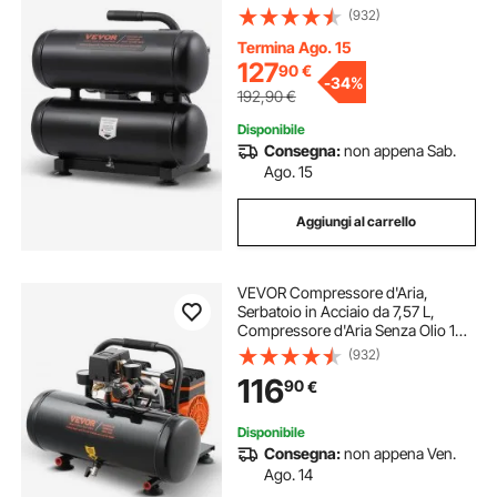
Compressore Portatile Ultra
(932)
Silenzioso da 80 dB per Riparazioni
Auto, Gonfiaggio Pneumatici,
Termina Ago. 15
Verniciatura a Spruzzo
127
90
€
-
34%
192,90
€
Disponibile
Consegna:
non appena Sab.
Ago. 15
Aggiungi al carrello
VEVOR Compressore d'Aria,
Serbatoio in Acciaio da 7,57 L,
Compressore d'Aria Senza Olio 1
HP 2,5 CFM 8 Bar Pressione
(932)
Massima 120 PSI, Compressore
116
90
€
Portatile Silenzioso 81 DB, per
Riparazioni Auto
Disponibile
Consegna:
non appena Ven.
Ago. 14