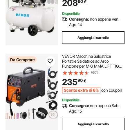
208
90
€
Rumorosità: 68 dB, per Esigenze di
Gonfiaggio
Disponibile
Consegna:
non appena Ven.
Ago. 14
Aggiungi al carrello
VEVOR Macchina Saldatrice
Da Comprare
Portatile Saldatrice ad Arco
Funzione per MIG MMA LIFT TIG
Corrente tra 50-250 A, Saldatrice
(601)
Portatile Spessore del Filo,
235
90
€
Saldatrice ad Arco Portatile 8,4kg
Sconto extra di 6%
con coupon
Disponibile
Consegna:
non appena Sab.
Ago. 15
Aggiungi al carrello