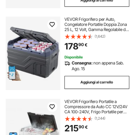
Aggiungi al carrello
VEVOR Frigorifero per Auto,
Congelatore Portatile Doppia Zona
25 L, 12 Volt, Gamma Regolabile da
-20 ~ 20 ℃, Dispositivo di
(1,642)
Raffreddamento a Compressore
178
90
€
12/24 V CC e 100-240 V CA per
Campeggio Camper
Disponibile
Consegna:
non appena Sab.
Ago. 15
Aggiungi al carrello
VEVOR Frigorifero Portatile a
Compressore da Auto CC 12V/24V
CA 100-240V, Frigo Portatile per
Campeggio Viaggio Pesca
(1,244)
Capienza 35 Litri Contenitore -20 a
215
90
€
20 °C Doppia Zona con Ruote
Controllo APP