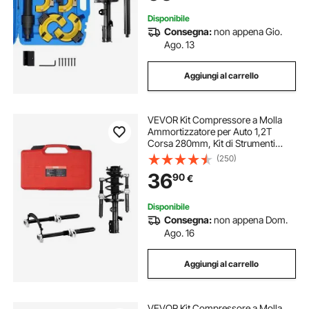
Disponibile
Consegna:
non appena Gio.
Ago. 13
Aggiungi al carrello
VEVOR Kit Compressore a Molla
Ammortizzatore per Auto 1,2T
Corsa 280mm, Kit di Strumenti
Compressore a Molla 2 Pezzi in
(250)
Acciaio con Valigetta Portatile per
36
90
€
Rimozione Molle di Sospensione
per Auto SUV
Disponibile
Consegna:
non appena Dom.
Ago. 16
Aggiungi al carrello
VEVOR Kit Compressore a Molla