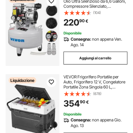
Olio Ultra Silenzioso da 6,6 Galloni,
Compressore Silenziato,
Compressore d'Aria 850 W,
(104)
Rumorosità meno 48 dB,
220
90
€
Compressore d'aria Portatile Senza
Olio Verticale
Disponibile
Consegna:
non appena Ven.
Ago. 14
Aggiungi al carrello
VEVOR Frigorifero Portatile per
Liquidazione
Auto, Frigorifero 12 V, Congelatore
Portatile Zona Singola 60 L,
Temperatura Regolabile - 20 ~ 20
(678)
℃, Refrigeratore a Compressore
354
90
€
per Casa, Esterno, Camper, Auto
Disponibile
Consegna:
non appena Gio.
Ago. 13