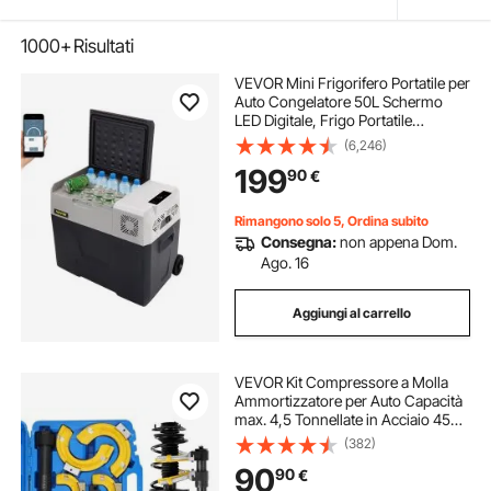
1000+
Risultati
VEVOR Mini Frigorifero Portatile per
Auto Congelatore 50L Schermo
LED Digitale, Frigo Portatile
Capienza 50L Campeggio Viaggio
(6,246)
Auto Schermo di Controllo, Frigo
199
90
€
Portatile 12V/24V da Auto Camion
Barca
Rimangono solo 5, Ordina subito
Consegna:
non appena Dom.
Ago. 16
Aggiungi al carrello
VEVOR Kit Compressore a Molla
Ammortizzatore per Auto Capacità
max. 4,5 Tonnellate in Acciaio 45#,
Kit di Compressore a Molla 3 Pezzi
(382)
Valigetta Portatile Rimozione Molle
90
90
€
di Sospensione per Auto SUV