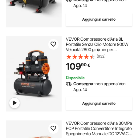
Ago. 14
Aggiungi al carrello
VEVOR Compressore d'Aria 8L
Portatile Senza Olio Motore 900W
Velocità 2800 giri/min per
Aerografo Inchiodatura,
(932)
Compressore d'Aria a Secco
109
90
€
Portatile Rumore 70dB 2 Silenziatori
Temperatura -50℃ - 40℃
Disponibile
Consegna:
non appena Ven.
Ago. 14
Aggiungi al carrello
VEVOR Compressore d'Aria 30MPa
PCP Portatile Convertitore Integrato
Spegnimento Manuale DC 12V/AC