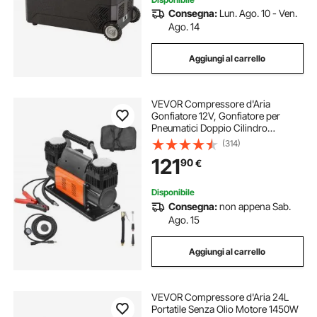
Consegna:
Lun. Ago. 10 - Ven.
Ago. 14
Aggiungi al carrello
VEVOR Compressore d'Aria
Gonfiatore 12V, Gonfiatore per
Pneumatici Doppio Cilindro
Portatile, Kit Gonfiatore per
(314)
Pneumatici da 300 L/min, 10,3 Bar,
121
90
€
con Adattatori, per Camion, Auto,
SUV, 4x4, RV
Disponibile
Consegna:
non appena Sab.
Ago. 15
Aggiungi al carrello
VEVOR Compressore d'Aria 24L
Portatile Senza Olio Motore 1450W