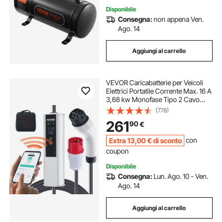
Disponibile
Consegna:
non appena Ven.
Ago. 14
Aggiungi al carrello
VEVOR Caricabatterie per Veicoli
Elettrici Portatile Corrente Max. 16 A
3,68 kw Monofase Tipo 2 Cavo
Lunghezza 7,5m, Caricabatterie EV
(778)
Portatile IEC6219 Spina CEE16 con
261
90
€
Schermo LCD IP66 Cavo in TPU
Extra
13
,00
€
di sconto
con
coupon
Disponibile
Consegna:
Lun. Ago. 10 - Ven.
Ago. 14
Aggiungi al carrello