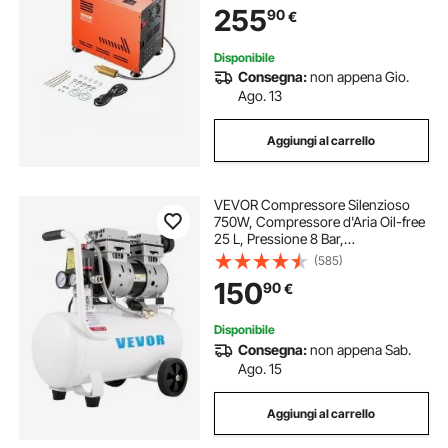
255
90
€
Integrato, per Bombola di Paintball
Senza Olio
Disponibile
Consegna:
non appena Gio.
Ago. 13
Aggiungi al carrello
VEVOR Compressore Silenzioso
750W, Compressore d'Aria Oil-free
25 L, Pressione 8 Bar,
Compressore d'Aria Silenzioso
(585)
220V, Compressore Aria Portatile,
150
90
€
per Esigenze di Gonfiaggio
Disponibile
Consegna:
non appena Sab.
Ago. 15
Aggiungi al carrello