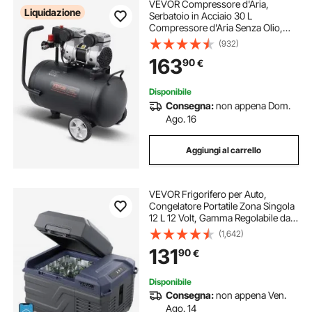
VEVOR Compressore d'Aria,
Liquidazione
Serbatoio in Acciaio 30 L
Compressore d'Aria Senza Olio,
Compressore Portatile Ultra
(932)
Silenzioso da 80 dB per Riparazioni
163
90
€
Auto, Gonfiaggio Pneumatici,
Verniciatura a Spruzzo
Disponibile
Consegna:
non appena Dom.
Ago. 16
Aggiungi al carrello
VEVOR Frigorifero per Auto,
Congelatore Portatile Zona Singola
12 L 12 Volt, Gamma Regolabile da
-20 ~ 20 ℃, Dispositivo di
(1,642)
Raffreddamento a Compressore
131
90
€
12/24 V CC e 100-240 V CA per
Campeggio Camper
Disponibile
Consegna:
non appena Ven.
Ago. 14