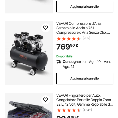
Aggiungi al carrello
VEVOR Compressore d'Aria,
Serbatoio in Acciaio 75 L
Compressore d'Aria Senza Olio,
Compressore Portatile Ultra
(932)
Silenzioso da 78 dB per Riparazioni
769
90
€
Auto, Gonfiaggio Pneumatici,
Verniciatura a Spruzzo
Disponibile
Consegna:
Lun. Ago. 10 - Ven.
Ago. 14
Aggiungi al carrello
VEVOR Frigorifero per Auto,
Congelatore Portatile Doppia Zona
32 L, 12 Volt, Gamma Regolabile da
-20 ~ 20 ℃, Dispositivo di
(1,642)
Raffreddamento a Compressore
90
€
12/24 V CC e 100-240 V CA per