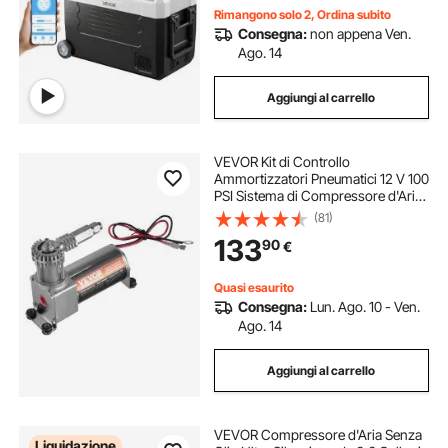
Rimangono solo 2, Ordina subito
Consegna:
non appena Ven.
Ago. 14
Aggiungi al carrello
VEVOR Kit di Controllo
Ammortizzatori Pneumatici 12 V 100
PSI Sistema di Compressore d'Aria
di Bordo con Sistema a Percorso
(81)
Singolo, Kit Compressore
133
90
€
Sospensioni Pneumatiche, per Vari
Veicoli, Nero
Quasi esaurito
Consegna:
Lun. Ago. 10 - Ven.
Ago. 14
Aggiungi al carrello
VEVOR Compressore d'Aria Senza
Liquidazione