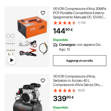
VEVOR Compressore d'Aria 30MPa
PCP Portatile Convertitore Esterno
Spegnimento Manuale DC 12V/AC
230V, Compressore d'Aria Portatile
(1,714)
ad Alta Pressione Senza Acqua
144
90
€
Senza Olio per Pistola Aria
Compressa
Disponibile
Consegna:
non appena Gio.
Ago. 13
Aggiungi al carrello
VEVOR Compressore d'Aria,
Serbatoio in Acciaio 40 L
Compressore d'Aria Senza Olio,
Compressore Portatile Ultra
(932)
Silenzioso da 78 dB per Riparazioni
339
90
€
Auto, Gonfiaggio Pneumatici,
Verniciatura a Spruzzo
Disponibile