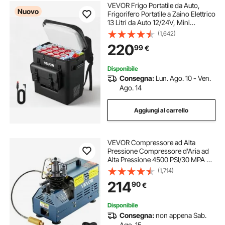
VEVOR Frigo Portatile da Auto,
Nuovo
Frigorifero Portatile a Zaino Elettrico
13 Litri da Auto 12/24V, Mini
Frigorifero con Compressore per
(1,642)
Campeggio Viaggio Spiaggia Pesca
220
99
€
Picnic, Temperatura da -6°C a 10°C
Disponibile
Consegna:
Lun. Ago. 10 - Ven.
Ago. 14
Aggiungi al carrello
VEVOR Compressore ad Alta
Pressione Compressore d'Aria ad
Alta Pressione 4500 PSI/30 MPA da
1800 W 220 V per Carabina da
(1,714)
Paintball, PCP, Bombola da
214
90
€
Immersione con Scarico
Automatico
Disponibile
Consegna:
non appena Sab.
Ago. 15