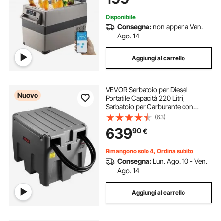
Disponibile
Consegna:
non appena Ven.
Ago. 14
Aggiungi al carrello
VEVOR Serbatoio per Diesel
Nuovo
Portatile Capacità 220 Litri,
Serbatoio per Carburante con
Pompa di Trasferimento Elettrica da
(63)
12 V Potenza 140W, Stoccaggio per
639
90
€
Carburante, Grigio
Rimangono solo 4, Ordina subito
Consegna:
Lun. Ago. 10 - Ven.
Ago. 14
Aggiungi al carrello