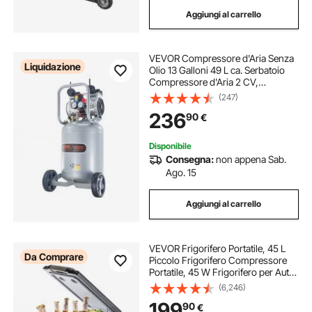
Aggiungi al carrello
VEVOR Compressore d'Aria Senza
Liquidazione
Olio 13 Galloni 49 L ca. Serbatoio
Compressore d'Aria 2 CV,
Compressore d'Aria per Gonfiaggio
(247)
Pneumatici Riparazione Auto
236
90
€
Verniciatura a Spruzzo Chiodatura
Carpenteria
Disponibile
Consegna:
non appena Sab.
Ago. 15
Aggiungi al carrello
VEVOR Frigorifero Portatile, 45 L
Da Comprare
Piccolo Frigorifero Compressore
Portatile, 45 W Frigorifero per Auto,
27 x 14 x 18 Pollici, Congelatore
(6,246)
Domestico, Frigorifero da Viaggio
199
90
€
Piccolo Congelatore per Auto