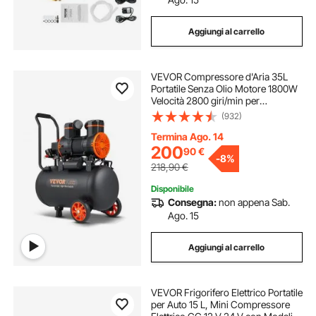
Aggiungi al carrello
VEVOR Compressore d'Aria 35L
Portatile Senza Olio Motore 1800W
Velocità 2800 giri/min per
Aerografo Inchiodatura,
(932)
Compressore d'Aria a Secco
Portatile Rumore 70dB 2 Silenziatori
Termina Ago. 14
Temperatura -50℃ - 40℃
200
90
€
-
8%
218,90
€
Disponibile
Consegna:
non appena Sab.
Ago. 15
Aggiungi al carrello
VEVOR Frigorifero Elettrico Portatile
per Auto 15 L, Mini Compressore