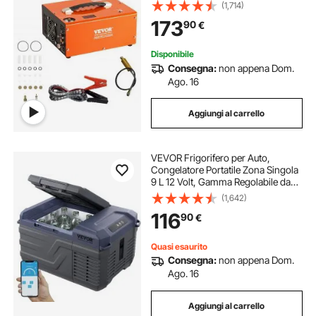
230V, Compressore d'Aria Portatile
(1,714)
ad Alta Pressione Senza Acqua
173
90
€
Senza Olio Portatile
Disponibile
Consegna:
non appena Dom.
Ago. 16
Aggiungi al carrello
VEVOR Frigorifero per Auto,
Congelatore Portatile Zona Singola
9 L 12 Volt, Gamma Regolabile da
-20 ~ 20 ℃, Dispositivo di
(1,642)
Raffreddamento a Compressore
116
90
€
12/24 V CC e 100-240 V CA per
Campeggio Camper
Quasi esaurito
Consegna:
non appena Dom.
Ago. 16
Aggiungi al carrello