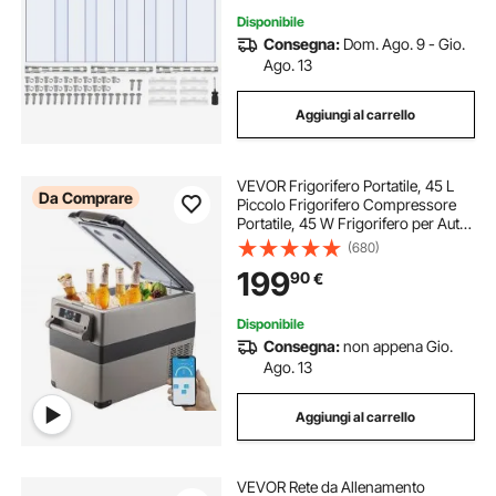
Disponibile
Consegna:
Dom. Ago. 9 - Gio.
Ago. 13
Aggiungi al carrello
VEVOR Frigorifero Portatile, 45 L
Da Comprare
Piccolo Frigorifero Compressore
Portatile, 45 W Frigorifero per Auto,
27 x 14 x 18 Pollici, Congelatore
(680)
Domestico, Frigorifero da Viaggio
199
90
€
Piccolo Congelatore per Auto
Disponibile
Consegna:
non appena Gio.
Ago. 13
Aggiungi al carrello
VEVOR Rete da Allenamento