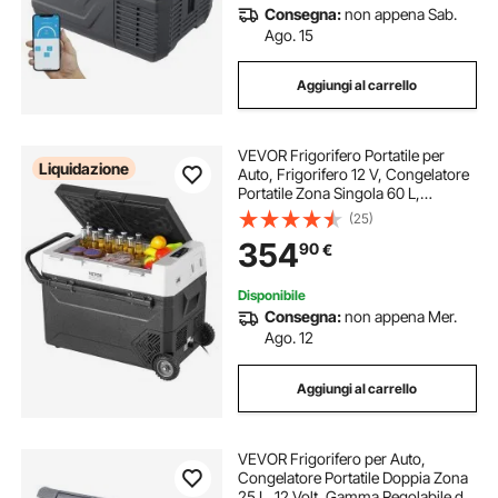
Consegna:
non appena Sab.
Ago. 15
Aggiungi al carrello
VEVOR Frigorifero Portatile per
Liquidazione
Auto, Frigorifero 12 V, Congelatore
Portatile Zona Singola 60 L,
Temperatura Regolabile - 20 ~ 20
(25)
℃, Refrigeratore a Compressore
354
90
€
per Casa, Esterno, Camper, Auto
Disponibile
Consegna:
non appena Mer.
Ago. 12
Aggiungi al carrello
VEVOR Frigorifero per Auto,
Congelatore Portatile Doppia Zona
25 L, 12 Volt, Gamma Regolabile da