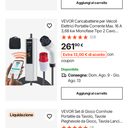
Aggiungi al carrello
VEVOR Caricabatterie per Veicoli
Elettrici Portatile Corrente Max. 16 A
3,68 kw Monofase Tipo 2 Cavo
Lunghezza 7,5m, Caricabatterie EV
(23)
Portatile IEC6219 Spina CEE16 con
261
90
€
Schermo LCD IP66 Cavo in TPU
Extra
13
,00
€
di sconto
con
coupon
Disponibile
Consegna:
Dom. Ago. 9 - Gio.
Ago. 13
Aggiungi al carrello
VEVOR Set di Gioco Cornhole
Liquidazione
Portatile da Tavolo, Tavole
Pieghevole da Gioco, Tavola Lancio
Portatile in Legno Massello, Gioco
(3)