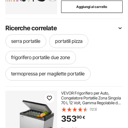
Aggiungi al carrello
Ricerche correlate
serra portatile
portatili pizza
frigorifero portatile due zone
termopressa per magliette portatile
vasino portatile per adulti
frigo portatile 55
VEVOR Frigorifero per Auto,
Congelatore Portatile Zona Singola
70 L 12 Volt, Gamma Regolabile da
frigo e congelatore portatile 55 l
-20 ~ 20 ℃, Dispositivo di
(123)
Raffreddamento a Compressore
353
90
€
12/24 V CC e 100-240 V CA per
Campeggio Camper
riscaldatore portatile