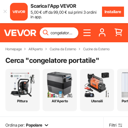
Scarica l'App VEVOR
Installare
5
,00
€
off da
99
,00
€
sui primi 3 ordini
in app.
Homepage
All'Aperto
Cucina da Esterno
Cucine da Esterno
Cerca "
congelatore portatile
"
Pittura
All'Aperto
Utensili
Port
Ordina per:
Popolare
Filtri