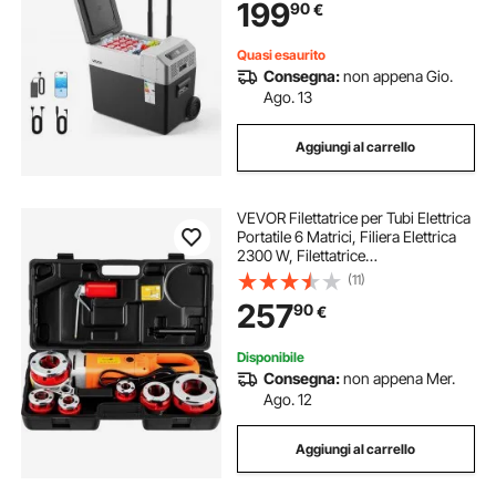
199
90
€
per Camper SUV, Campeggio
Quasi esaurito
Consegna:
non appena Gio.
Ago. 13
Aggiungi al carrello
VEVOR Filettatrice per Tubi Elettrica
Portatile 6 Matrici, Filiera Elettrica
2300 W, Filettatrice
Elettrica Portatile 22 Giri al Min,
(11)
Infila Tubi Elettrici Portatile Adatto
257
90
€
Per Settori di Industrie
Disponibile
Consegna:
non appena Mer.
Ago. 12
Aggiungi al carrello