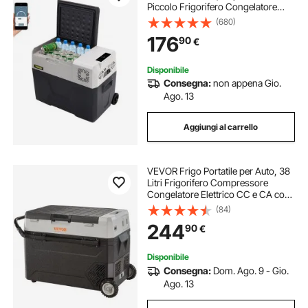
Piccolo Frigorifero Congelatore
37,8 x 37,5 x 61 cm Mini Frigorifero
(680)
per Auto Guida Viaggi Potenza
176
90
€
Totale in Ingresso 45 W
Disponibile
Consegna:
non appena Gio.
Ago. 13
Aggiungi al carrello
VEVOR Frigo Portatile per Auto, 38
Litri Frigorifero Compressore
Congelatore Elettrico CC e CA con
Manico Telescopico e Ruote per
(84)
Campeggio 0,6kW.h Da -20°C a
244
90
€
10°C Regolabile per Auto Camion
Barca
Disponibile
Consegna:
Dom. Ago. 9 - Gio.
Ago. 13