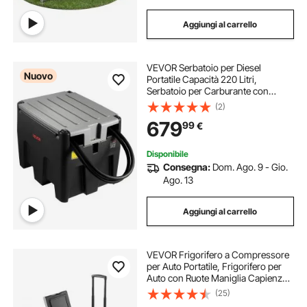
Aggiungi al carrello
VEVOR Serbatoio per Diesel
Nuovo
Portatile Capacità 220 Litri,
Serbatoio per Carburante con
Pompa di Trasferimento Elettrica da
(2)
12 V Potenza 140W, Lunghezza
679
99
€
Cavo Alimentazione 3,9m, Nero
Disponibile
Consegna:
Dom. Ago. 9 - Gio.
Ago. 13
Aggiungi al carrello
VEVOR Frigorifero a Compressore
per Auto Portatile, Frigorifero per
Auto con Ruote Maniglia Capienza
40 L Controllo APP, Temperatura tra
(25)
-22°C a 10°C, Congelatore Elettrico