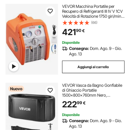
VEVOR Macchina Portatile per
Recupero di Refrigeranti III IV V 1CV
Velocità di Rotazione 1750 giri/min,
Recuperatore Cilindro Doppio per
(66)
Refrigeranti con Manometro
421
90
€
Protezione Alta Pressione 38,6 bar
Disponibile
Consegna:
Dom. Ago. 9 - Gio.
Ago. 13
Aggiungi al carrello
VEVOR Vasca da Bagno Gonfiabile
Nuovo
di Ghiaccio Portatile
1500x800x760mm Nero,
Coperchio Isolante per Acqua
222
99
€
Fredda Capacità 817L, Vasca da
Bagno per Recupero Sportivo,Porta
Ingresso G1/2 pollice
Disponibile
Consegna:
Dom. Ago. 9 - Gio.
Ago. 13