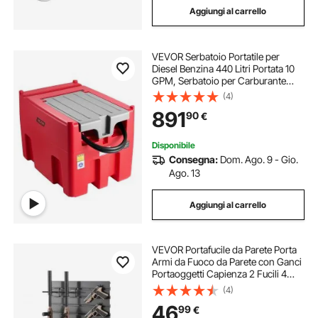
Aggiungi al carrello
VEVOR Serbatoio Portatile per
Diesel Benzina 440 Litri Portata 10
GPM, Serbatoio per Carburante
Diesel con Pompa di Trasferimento
(4)
Elettrica da 12 V, Tubo Flessibile,
891
90
€
Trasporto del Carburante, Rosso
Disponibile
Consegna:
Dom. Ago. 9 - Gio.
Ago. 13
Aggiungi al carrello
VEVOR Portafucile da Parete Porta
Armi da Fuoco da Parete con Ganci
Portaoggetti Capienza 2 Fucili 4
Pistole Attrezzatura da Tiro
(4)
Pannello Portafucili Verticale da
46
99
€
Muro Garage Negozio Casa Sala