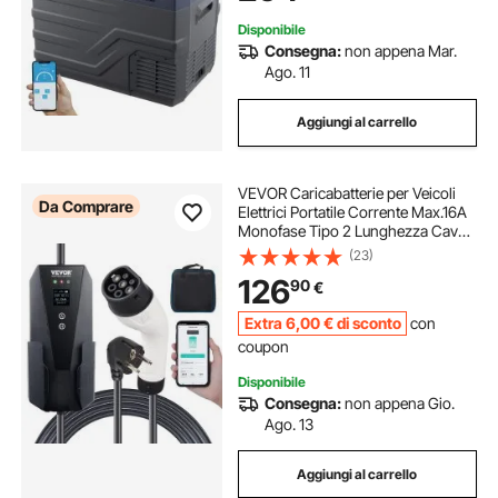
Campeggio Camper
Disponibile
Consegna:
non appena Mar.
Ago. 11
Aggiungi al carrello
VEVOR Caricabatterie per Veicoli
Da Comprare
Elettrici Portatile Corrente Max.16A
Monofase Tipo 2 Lunghezza Cavo
8,6m, Caricabatterie EV Portatile
(23)
Impermeabilità IP66 Controllo APP
126
90
€
Potenza max. 3,68kW Schermo
LCD
Extra
6
,00
€
di sconto
con
coupon
Disponibile
Consegna:
non appena Gio.
Ago. 13
Aggiungi al carrello