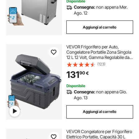
Disponibile
Consegna:
non appena Mer.
riscaldatore a gasolio portatile
Ago. 12
Aggiungi al carrello
sauna vapore portatile
VEVOR Frigorifero per Auto,
saldatrice a punti portatile
Congelatore Portatile Zona Singola
12 L 12 Volt, Gamma Regolabile da
-20 ~ 20 ℃, Dispositivo di
(123)
congelatori portatili a congelatore 12v
Raffreddamento a Compressore
131
90
€
12/24 V CC e 100-240 V CA per
Campeggio Camper
ultrasuoni portatile
ghiaccio portatile
Disponibile
Consegna:
non appena Gio.
Ago. 13
fabbricatore di ghiaccio portatile
Aggiungi al carrello
VEVOR Congelatore per Frigorifero
Elettrico Portatile, Capacità 30 L