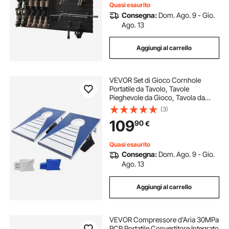
Quasi esaurito
Consegna:
Dom. Ago. 9 - Gio.
Ago. 13
Aggiungi al carrello
VEVOR Set di Gioco Cornhole
Portatile da Tavolo, Tavole
Pieghevole da Gioco, Tavola da
Lancio Portatile in Alluminio, Gioco
(3)
Cornhole per Adulti, 8 Sacchetti di
109
90
€
Fagioli, 915 x 610 x 255 mm
Quasi esaurito
Consegna:
Dom. Ago. 9 - Gio.
Ago. 13
Aggiungi al carrello
VEVOR Compressore d'Aria 30MPa
PCP Portatile Convertitore Integrato