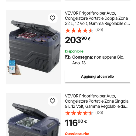
VEVOR Frigorifero per Auto,
Congelatore Portatile Doppia Zona
32 L, 12 Volt, Gamma Regolabile da
-20 ~ 20 ℃, Dispositivo di
(123)
Raffreddamento a Compressore
203
90
€
12/24 V CC e 100-240 V CA per
Campeggio Camper
Disponibile
Consegna:
non appena Gio.
Ago. 13
Aggiungi al carrello
VEVOR Frigorifero per Auto,
Congelatore Portatile Zona Singola
9 L 12 Volt, Gamma Regolabile da
-20 ~ 20 ℃, Dispositivo di
(123)
Raffreddamento a Compressore
116
90
€
12/24 V CC e 100-240 V CA per
Campeggio Camper
Quasi esaurito