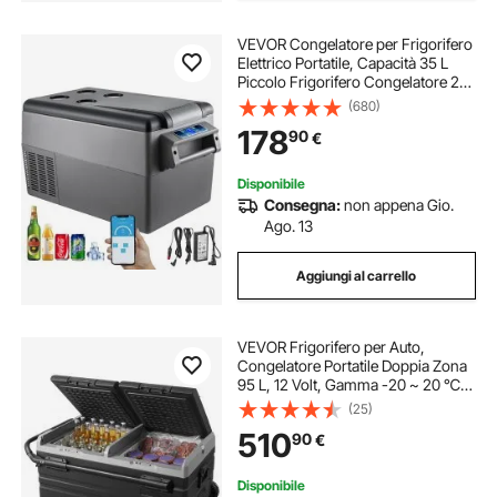
VEVOR Congelatore per Frigorifero
Elettrico Portatile, Capacità 35 L
Piccolo Frigorifero Congelatore 27,1
x 13,6 x 15 Pollici Mini Frigorifero
(680)
per Auto per Guida Viaggi Potenza
178
90
€
Totale in Ingresso 60 W
Disponibile
Consegna:
non appena Gio.
Ago. 13
Aggiungi al carrello
VEVOR Frigorifero per Auto,
Congelatore Portatile Doppia Zona
95 L, 12 Volt, Gamma -20 ~ 20 ℃,
Dispositivo Raffreddamento a
(25)
Compressore 12/24 V CC 100-240
510
90
€
V CA per Campeggio Camper con
Ruote Maniglia
Disponibile