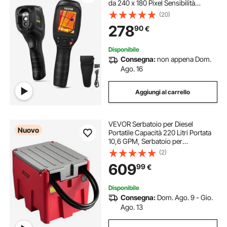
da 240 x 180 Pixel Sensibilità
Termica 40 mK, Termocamera
(20)
Corporea Infrarossi Portatile con
278
90
€
Scheda SD 64 GB Temperatura
-20℃ a 550℃
Disponibile
Consegna:
non appena Dom.
Ago. 16
Aggiungi al carrello
VEVOR Serbatoio per Diesel
Nuovo
Portatile Capacità 220 Litri Portata
10,6 GPM, Serbatoio per
Carburante con Pompa di
(2)
Trasferimento Elettrica da 12 V Tubo
609
99
€
in Gomma 3,9 m, Rosso
Disponibile
Consegna:
Dom. Ago. 9 - Gio.
Ago. 13