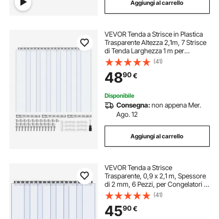
Aggiungi al carrello
VEVOR Tenda a Strisce in Plastica
Trasparente Altezza 2,1m, 7 Strisce
di Tenda Larghezza 1 m per
Isolamento per Congelatori
(41)
Magazzini Garage Temperatura di
48
90
€
Funzione tra -20℃ a 60℃
Disponibile
Consegna:
non appena Mer.
Ago. 12
Aggiungi al carrello
VEVOR Tenda a Strisce
Trasparente, 0,9 x 2,1 m, Spessore
di 2 mm, 6 Pezzi, per Congelatori e
Refrigeratori, Strisce Lisce in
(41)
Plastica Impermeabile per Porte di
45
90
€
Magazzini, Congelatori e Garage