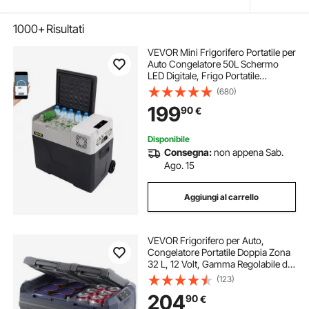
1000+
Risultati
VEVOR Mini Frigorifero Portatile per
Auto Congelatore 50L Schermo
LED Digitale, Frigo Portatile
Capienza 50L Campeggio Viaggio
(680)
Auto Schermo di Controllo, Frigo
199
90
€
Portatile 12V/24V da Auto Camion
Barca
Disponibile
Consegna:
non appena Sab.
Ago. 15
Aggiungi al carrello
VEVOR Frigorifero per Auto,
Congelatore Portatile Doppia Zona
32 L, 12 Volt, Gamma Regolabile da
-20 ~ 20 ℃, Dispositivo di
(123)
Raffreddamento a Compressore
204
90
€
12/24 V CC e 100-240 V CA per