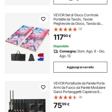
VEVOR Set di Gioco Cornhole
Portatile da Tavolo, Tavole
Pieghevole da Gioco, Tavola da
Lancio Portatile in Legno Massello,
(3)
Gioco Cornhole con 8 Sacchetti
117
90
€
Fagioli e Borsa, 1255 x 600 x 302
mm
Disponibile
Consegna:
Dom. Ago. 9 - Gio.
Ago. 13
Aggiungi al carrello
VEVOR Portafucile da Parete Porta
Armi da Fuoco da Parete Modulare
Ganci Portaoggetti Capienza 6
Fucili da Caccia Attrezzatura da Tiro
(4)
Pannello Portafucili Verticale da
75
99
€
Muro Garage Negozio Sala Giochi