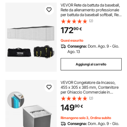
VEVOR Rete da battuta da baseball,
Rete da allenamento professionale
per battuta da baseball softball, Rete
da tiro portatile per pratica, Rete in
(2)
PE chiusa per carichi pesanti, 55FT
172
90
€
(SOLO RETE)
Quasi esaurito
Consegna:
Dom. Ago. 9 - Gio.
Ago. 13
Aggiungi al carrello
VEVOR Congelatore da Incasso,
455 x 305 x 385 mm, Contenitore
per Ghiaccio Commerciale in
Acciaio Inox, 27,1 Litri con
(2)
Coperchio per Esterni, Set di Tubi di
149
90
€
Scarico Incluso, per Vino Freddo
Rimangono solo 3, Ordina subito
Consegna:
Dom. Ago. 9 - Gio.