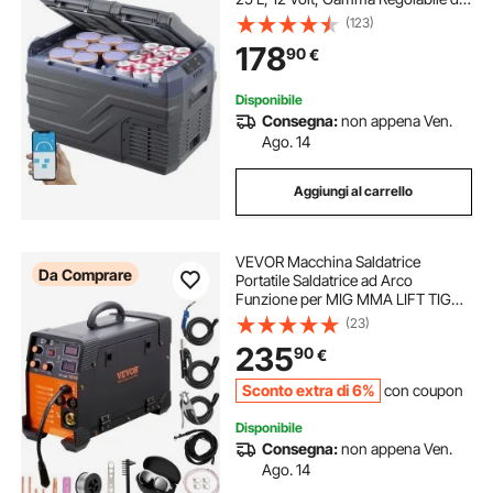
-20 ~ 20 ℃, Dispositivo di
(123)
Raffreddamento a Compressore
178
90
€
12/24 V CC e 100-240 V CA per
Campeggio Camper
Disponibile
Consegna:
non appena Ven.
Ago. 14
Aggiungi al carrello
VEVOR Macchina Saldatrice
Da Comprare
Portatile Saldatrice ad Arco
Funzione per MIG MMA LIFT TIG
Corrente tra 50-250 A, Saldatrice
(23)
Portatile Spessore del Filo,
235
90
€
Saldatrice ad Arco Portatile 8,4kg
Sconto extra di 6%
con coupon
Disponibile
Consegna:
non appena Ven.
Ago. 14