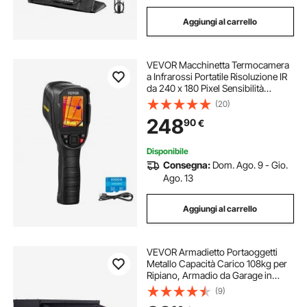
Aggiungi al carrello
VEVOR Macchinetta Termocamera
a Infrarossi Portatile Risoluzione IR
da 240 x 180 Pixel Sensibilità
Termica 40 mK, Termocamera
(20)
Corporea Infrarossi Portatile con
248
90
€
Scheda SD 16 GB Temperatura
-20℃ a 350℃
Disponibile
Consegna:
Dom. Ago. 9 - Gio.
Ago. 13
Aggiungi al carrello
VEVOR Armadietto Portaoggetti
Metallo Capacità Carico 108kg per
Ripiano, Armadio da Garage in
Acciaio Verniciato a Polvere
(9)
Montaggio a Parete Ripiano