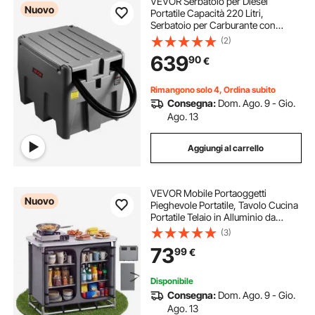
VEVOR Serbatoio per Diesel
Nuovo
Portatile Capacità 220 Litri,
Serbatoio per Carburante con
Pompa di Trasferimento Elettrica da
(2)
12 V Potenza 140W, Stoccaggio per
639
90
€
Carburante, Grigio
Rimangono solo 4, Ordina subito
Consegna:
Dom. Ago. 9 - Gio.
Ago. 13
Aggiungi al carrello
VEVOR Mobile Portaoggetti
Nuovo
Pieghevole Portatile, Tavolo Cucina
Portatile Telaio in Alluminio da
Esterno Postazione Compatta da
(3)
Campeggio Picnic Viaggio Feste
73
99
€
all'Aperto 6 Ripiani Borsa da
Trasporto
Disponibile
Consegna:
Dom. Ago. 9 - Gio.
Ago. 13