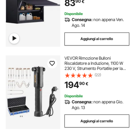
83
90
€
Regolabile, Porta a Pressione per
Chiudere/Aprire
Disponibile
Consegna:
non appena Ven.
Ago. 14
Aggiungi al carrello
VEVOR Rimozione Bulloni
Riscaldatore a Induzione, 1100 W
230 V, Strumento Portatile per la
Rimozione di Dadi, Mini Macchina
(22)
Riscaldante per la Rimozione di Viti
194
90
€
Arrugginite, con 10 Bobine e Scatola
Disponibile
Consegna:
non appena Gio.
Ago. 13
Aggiungi al carrello