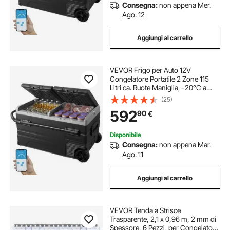
Consegna:
non appena Mer.
Ago. 12
Aggiungi al carrello
VEVOR Frigo per Auto 12V
Congelatore Portatile 2 Zone 115
Litri ca. Ruote Maniglia, -20°C a
20°C, Dispositivo di
(25)
Raffreddamento a Compressore
592
90
€
12/24V DC / 100-240V AC Esterno,
Campeggio, Viaggi
Disponibile
Consegna:
non appena Mar.
Ago. 11
Aggiungi al carrello
VEVOR Tenda a Strisce
Trasparente, 2,1 x 0,96 m, 2 mm di
Spessore, 6 Pezzi, per Congelatori