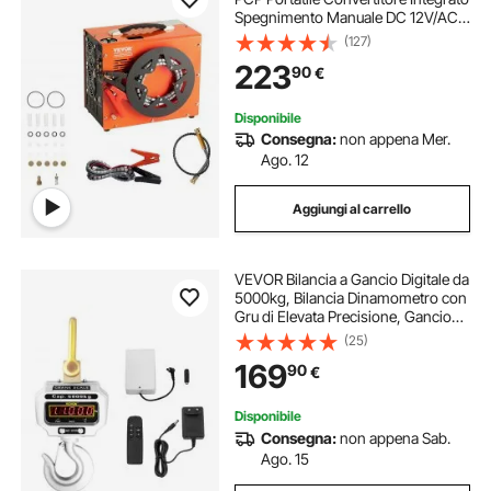
Spegnimento Manuale DC 12V/AC
230V, Compressore d'Aria Portatile
(127)
ad Alta Pressione Senza Acqua
223
90
€
Senza Olio per Pistola Aria
Compressa
Disponibile
Consegna:
non appena Mer.
Ago. 12
Aggiungi al carrello
VEVOR Bilancia a Gancio Digitale da
5000kg, Bilancia Dinamometro con
Gru di Elevata Precisione, Gancio
Elettronico Pesapersone Elettronica
(25)
Portatile con Display LCD
169
90
€
Disponibile
Consegna:
non appena Sab.
Ago. 15