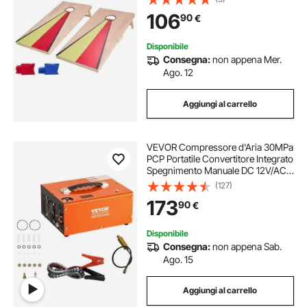
Cornhole per Adulti, 8 Sacchetti di
106
90
€
Fagioli, 1255 x 600 x 302 mm
Disponibile
Consegna:
non appena Mer.
Ago. 12
Aggiungi al carrello
VEVOR Compressore d'Aria 30MPa
PCP Portatile Convertitore Integrato
Spegnimento Manuale DC 12V/AC
230V, Compressore d'Aria Portatile
(127)
ad Alta Pressione Senza Acqua
173
90
€
Senza Olio Portatile
Disponibile
Consegna:
non appena Sab.
Ago. 15
Aggiungi al carrello