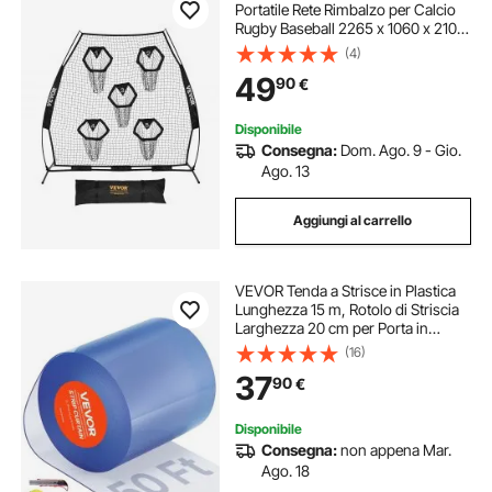
Portatile Rete Rimbalzo per Calcio
Rugby Baseball 2265 x 1060 x 2100
mm con 5 Tasche per Bersagli,
(4)
Borsa Portaoggetti Portatile e
49
90
€
Cinghie, Allenamento con
Bersaglio, Nero
Disponibile
Consegna:
Dom. Ago. 9 - Gio.
Ago. 13
Aggiungi al carrello
VEVOR Tenda a Strisce in Plastica
Lunghezza 15 m, Rotolo di Striscia
Larghezza 20 cm per Porta in
Plastica Liscia per Porte, Tenda a
(16)
Strisce Trasparente per Magazzino,
37
90
€
Frigoriferi, Congelatori
Disponibile
Consegna:
non appena Mar.
Ago. 18