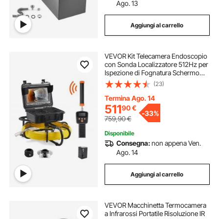
Ago. 13
Aggiungi al carrello
VEVOR Kit Telecamera Endoscopio
con Sonda Localizzatore 512Hz per
Ispezione di Fognatura Schermo
LCD Colorata 9 Pollici Cavo 50m,
(23)
Telecamera Ispezione Sonda
Portatile per Tubi Angolazione
Termina Ago. 14
Visiva 130°
511
90
€
-
33%
759,90
€
Disponibile
Consegna:
non appena Ven.
Ago. 14
Aggiungi al carrello
VEVOR Macchinetta Termocamera
a Infrarossi Portatile Risoluzione IR