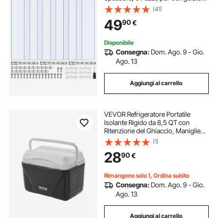
e Refrigeratori, Strisce Lisce in
(41)
Plastica Termoisolanti per Porte di
49
90
€
Magazzini, Congelatori e Garage
Disponibile
Consegna:
Dom. Ago. 9 - Gio.
Ago. 13
Aggiungi al carrello
VEVOR Refrigeratore Portatile
Isolante Rigido da 8,5 QT con
Ritenzione del Ghiaccio, Maniglie
Resistenti Portabicchieri,
(1)
Refrigeratore Portatile Isolato per
28
90
€
Picnic Campeggio Viaggio Feste
Rimangono solo 1, Ordina subito
Consegna:
Dom. Ago. 9 - Gio.
Ago. 13
Aggiungi al carrello