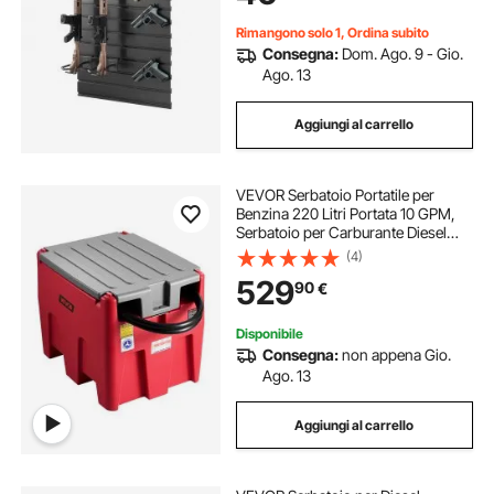
Giochi
Rimangono solo 1, Ordina subito
Consegna:
Dom. Ago. 9 - Gio.
Ago. 13
Aggiungi al carrello
VEVOR Serbatoio Portatile per
Benzina 220 Litri Portata 10 GPM,
Serbatoio per Carburante Diesel
con Pompa di Trasferimento
(4)
Elettrica 102W, Tubo Flessibile,
529
90
€
Trasporto del Carburante, Rosso
Disponibile
Consegna:
non appena Gio.
Ago. 13
Aggiungi al carrello