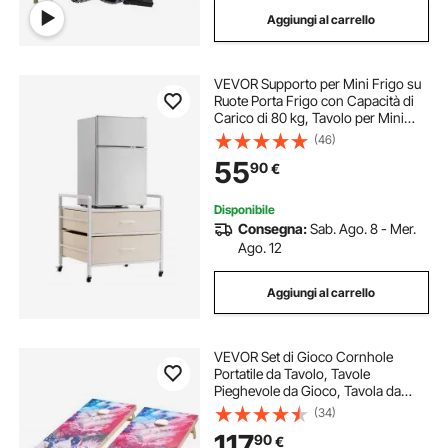
Aggiungi al carrello
VEVOR Supporto per Mini Frigo su
Ruote Porta Frigo con Capacità di
Carico di 80 kg, Tavolo per Mini
Frigo con 2 Cassetti e 4 Ruote
(46)
Girevoli, Ripiano Mobile per Frigo
55
90
€
per Dormitorio Ufficio Bianco
Disponibile
Consegna:
Sab. Ago. 8 - Mer.
Ago. 12
Aggiungi al carrello
VEVOR Set di Gioco Cornhole
Portatile da Tavolo, Tavole
Pieghevole da Gioco, Tavola da
Lancio Portatile in Legno Massello,
(34)
Gioco Cornhole con 8 Sacchetti
117
90
€
Fagioli e Borsa, 1255 x 600 x 302