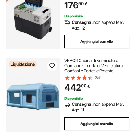
176
90
€
Totale in Ingresso 45 W
Disponibile
Consegna:
non appena Mer.
Ago. 12
Aggiungi al carrello
VEVOR Cabina di Verniciatura
Liquidazione
Gonfiabile, Tenda di Verniciatura
Gonfiabile Portatile Potente
Ventilatore, Sistema di Filtro
(841)
dell'Aria, Verniciatura per Auto
442
90
€
Veicoli e Mobili 6,4 x 4,1 x 3 m, 1100
W
Disponibile
Consegna:
non appena Mar.
Ago. 11
Aggiungi al carrello