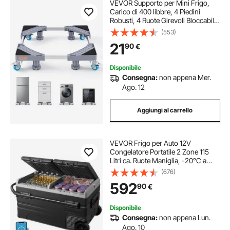
VEVOR Supporto per Mini Frigo,
Carico di 400 libbre, 4 Piedini
Robusti, 4 Ruote Girevoli Bloccabili,
Piedistallo per Lavatrice e
(553)
Asciugatrice, Base Regolabile
21
90
€
Multifunzionale per Lavatrice e
Frigorife
Disponibile
Consegna:
non appena Mer.
Ago. 12
Aggiungi al carrello
VEVOR Frigo per Auto 12V
Congelatore Portatile 2 Zone 115
Litri ca. Ruote Maniglia, -20°C a
20°C, Dispositivo di
(676)
Raffreddamento a Compressore
592
90
€
12/24V DC / 100-240V AC Esterno,
Campeggio, Viaggi
Disponibile
Consegna:
non appena Lun.
Ago. 10