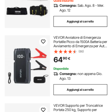
Quasi esaurito
Consegna:
Sab. Ago. 8 - Mer.
Ago. 12
Aggiungi al carrello
VEVOR Avviatore di Emergenza
Portatile Picco da 1500A Batteria per
Avviamento di Emergenza per Auto
Booster Portatile Batteria al Litio 12V
(86)
con Torcia a 3 Modalità per Motori
64
90
€
Auto Potenza Ingresso 10W
Disponibile
Consegna:
non appena Gio.
Ago. 13
Aggiungi al carrello
VEVOR Supporto per Troncatrice
Portata 250 kg, Supporto per