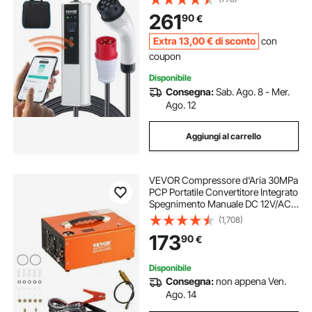
Portatile IEC6219 Spina CEE16 con
261
90
€
Schermo LCD IP66 Cavo in TPU
Extra
13
,00
€
di sconto
con
coupon
Disponibile
Consegna:
Sab. Ago. 8 - Mer.
Ago. 12
Aggiungi al carrello
VEVOR Compressore d'Aria 30MPa
PCP Portatile Convertitore Integrato
Spegnimento Manuale DC 12V/AC
230V, Compressore d'Aria Portatile
(1,708)
ad Alta Pressione Senza Acqua
173
90
€
Senza Olio Portatile
Disponibile
Consegna:
non appena Ven.
Ago. 14