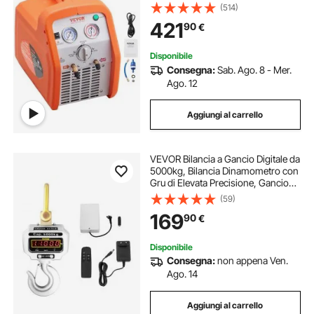
Recuperatore Cilindro Doppio per
(514)
Refrigeranti con Manometro
421
90
€
Protezione Alta Pressione 38,6 bar
Disponibile
Consegna:
Sab. Ago. 8 - Mer.
Ago. 12
Aggiungi al carrello
VEVOR Bilancia a Gancio Digitale da
5000kg, Bilancia Dinamometro con
Gru di Elevata Precisione, Gancio
Elettronico Pesapersone Elettronica
(59)
Portatile con Display LCD
169
90
€
Disponibile
Consegna:
non appena Ven.
Ago. 14
Aggiungi al carrello