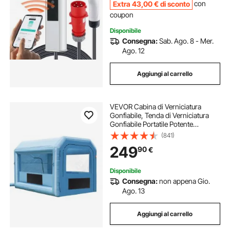
Extra
43
,00
€
di sconto
con
coupon
Disponibile
Consegna:
Sab. Ago. 8 - Mer.
Ago. 12
Aggiungi al carrello
VEVOR Cabina di Verniciatura
Gonfiabile, Tenda di Verniciatura
Gonfiabile Portatile Potente
Ventilatore, Sistema di Filtro
(841)
dell'Aria, Verniciatura per Auto
249
90
€
Veicoli e Mobili 4 x 3 x 2,75 m, 750
W
Disponibile
Consegna:
non appena Gio.
Ago. 13
Aggiungi al carrello