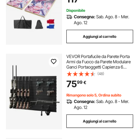
mm
Disponibile
Consegna:
Sab. Ago. 8 - Mer.
Ago. 12
Aggiungi al carrello
VEVOR Portafucile da Parete Porta
Armi da Fuoco da Parete Modulare
Ganci Portaoggetti Capienza 6
Fucili da Caccia Attrezzatura da Tiro
(48)
Pannello Portafucili Verticale da
75
99
€
Muro Garage Negozio Sala Giochi
Rimangono solo 5, Ordina subito
Consegna:
Sab. Ago. 8 - Mer.
Ago. 12
Aggiungi al carrello