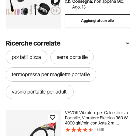
Consegna:
non appena Gio.
Ago. 13
Aggiungi al carrello
Ricerche correlate
portatili pizza
serra portatile
termopressa per magliette portatile
vasino portatile per adulti
riscaldatore portatile
VEVOR Vibratore per Calcestruzzo
Portatile, Vibratore Elettrico 960 W,
4000 giri/min con Asta 2 m,
fabbricatore di ghiaccio portatile
Utensile Vibrazione Calcestruzzo,
(356)
Vibratore per Cemento Portatile a