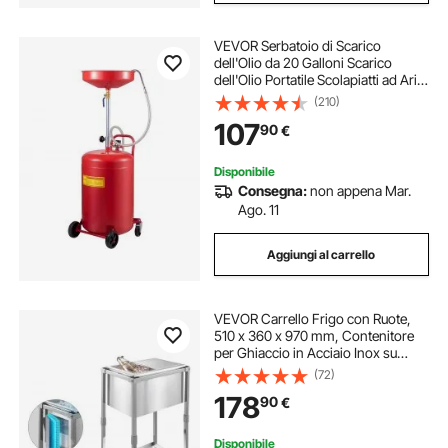
VEVOR Serbatoio di Scarico
dell'Olio da 20 Galloni Scarico
dell'Olio Portatile Scolapiatti ad Aria
Cambio dell'Olio, Contenitore
(210)
Scarico dell'Olio, Drenaggio
107
90
€
Trasferimento Carburante Fluido
Imbuto
Disponibile
Consegna:
non appena Mar.
Ago. 11
Aggiungi al carrello
VEVOR Carrello Frigo con Ruote,
510 x 360 x 970 mm, Contenitore
per Ghiaccio in Acciaio Inox su
Ruote, Carrello Frigo da Esterno da
(72)
28 Litri con Ripiano, per Patio,
178
90
€
Cortile, Bar per Feste
Disponibile