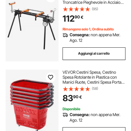
Troncatrice Pieghevole in Acciaio
con Staffe di Montaggio in Un
(95)
Pezzo, Altezza e Lunghezza
112
90
€
Regolabili, Supporto per Troncatrice
Portatile
Rimangono solo 1, Ordina subito
Consegna:
non appena Mer.
Ago. 12
Aggiungi al carrello
VEVOR Cestini Spesa, Cestino
Spesa Rotolante in Plastica con
Manici Ruote, Cestini Spesa Portatili
Grandi per Supermercati, Negozi al
(58)
Dettaglio, Fare la Spesa, 6 Pezzi,
83
90
€
Carrelli Spesa 39 Litri
Disponibile
Consegna:
non appena Mer.
Ago. 12