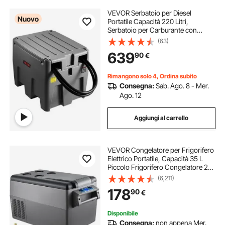
VEVOR Serbatoio per Diesel
Nuovo
Portatile Capacità 220 Litri,
Serbatoio per Carburante con
Pompa di Trasferimento Elettrica da
(63)
12 V Potenza 140W, Stoccaggio per
639
90
€
Carburante, Grigio
Rimangono solo 4, Ordina subito
Consegna:
Sab. Ago. 8 - Mer.
Ago. 12
Aggiungi al carrello
VEVOR Congelatore per Frigorifero
Elettrico Portatile, Capacità 35 L
Piccolo Frigorifero Congelatore 27,1
x 13,6 x 15 Pollici Mini Frigorifero
(6,211)
per Auto per Guida Viaggi Potenza
178
90
€
Totale in Ingresso 60 W
Disponibile
Consegna:
non appena Mer.