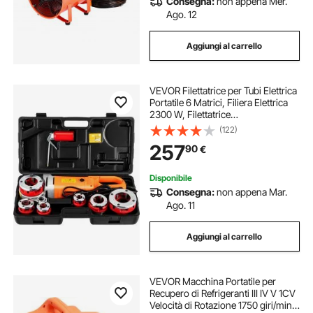
Consegna:
non appena Mer.
Ago. 12
Aggiungi al carrello
VEVOR Filettatrice per Tubi Elettrica
Portatile 6 Matrici, Filiera Elettrica
2300 W, Filettatrice
Elettrica Portatile 22 Giri al Min,
(122)
Infila Tubi Elettrici Portatile Adatto
257
90
€
Per Settori di Industrie
Disponibile
Consegna:
non appena Mar.
Ago. 11
Aggiungi al carrello
VEVOR Macchina Portatile per
Recupero di Refrigeranti III IV V 1CV
Velocità di Rotazione 1750 giri/min,