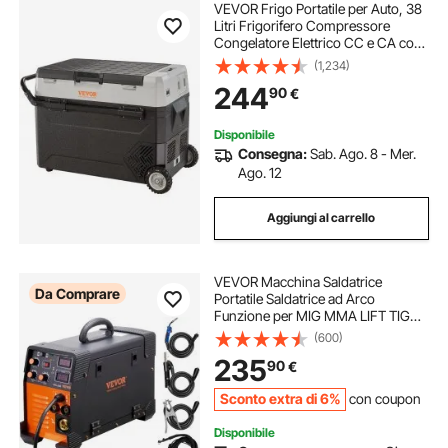
VEVOR Frigo Portatile per Auto, 38
Litri Frigorifero Compressore
Congelatore Elettrico CC e CA con
Manico Telescopico e Ruote per
(1,234)
Campeggio 0,6kW.h Da -20°C a
244
90
€
10°C Regolabile per Auto Camion
Barca
Disponibile
Consegna:
Sab. Ago. 8 - Mer.
Ago. 12
Aggiungi al carrello
VEVOR Macchina Saldatrice
Da Comprare
Portatile Saldatrice ad Arco
Funzione per MIG MMA LIFT TIG
Corrente tra 50-250 A, Saldatrice
(600)
Portatile Spessore del Filo,
235
90
€
Saldatrice ad Arco Portatile 8,4kg
Sconto extra di 6%
con coupon
Disponibile