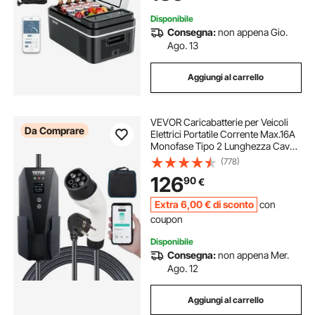
Disponibile
Consegna:
non appena Gio.
Ago. 13
Aggiungi al carrello
VEVOR Caricabatterie per Veicoli
Da Comprare
Elettrici Portatile Corrente Max.16A
Monofase Tipo 2 Lunghezza Cavo
8,6m, Caricabatterie EV Portatile
(778)
Impermeabilità IP66 Controllo APP
126
90
€
Potenza max. 3,68kW Schermo
LCD
Extra
6
,00
€
di sconto
con
coupon
Disponibile
Consegna:
non appena Mer.
Ago. 12
Aggiungi al carrello