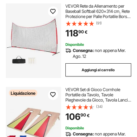
VEVOR Rete da Allenamento per
Baseball Softball 620x314 cm, Rete
Protezione per Palle Portatile Borsa
per Trasporto, Attrezzatura da
(91)
Allenamento per Catcher Lacrosse,
118
90
€
Calcio, Hockey, Giardino
Disponibile
Consegna:
non appena Mer.
Ago. 12
Aggiungi al carrello
VEVOR Set di Gioco Cornhole
Liquidazione
Portatile da Tavolo, Tavole
Pieghevole da Gioco, Tavola Lancio
Portatile in Legno Massello, Gioco
(34)
Cornhole per Adulti, 8 Sacchetti di
106
90
€
Fagioli, 1255 x 600 x 302 mm
Disponibile
Consegna:
non appena Mar.