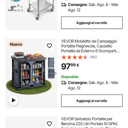
Consegna:
Sab. Ago. 8 - Mer.
Ago. 12
Aggiungi al carrello
VEVOR Mobiletto da Campeggio
Nuovo
Portatile Pieghevole, Cassetto
Portatile da Esterno 6 Scomparti
Portaoggetti Piano in MDF Carico
(165)
max 30 kg Postazione Cucina da
97
99
€
Picnic Barbecue Feste Viaggio in
Camper
Disponibile
Consegna:
Sab. Ago. 8 - Mer.
Ago. 12
Aggiungi al carrello
VEVOR Serbatoio Portatile per
Benzina 220 Litri Portata 10 GPM,