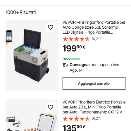
1000+
Risultati
VEVOR Mini Frigorifero Portatile per
Auto Congelatore 50L Schermo
LED Digitale, Frigo Portatile
Capienza 50L Campeggio Viaggio
(6,211)
Auto Schermo di Controllo, Frigo
199
90
€
Portatile 12V/24V da Auto Camion
Barca
Disponibile
Consegna:
non appena Ven.
Ago. 14
Aggiungi al carrello
VEVOR Frigorifero Elettrico Portatile
per Auto 20 L, Mini Frigo Portatile
per Auto, Funzionamento CC 12 V
24 V, CA da 100 V a 240 V,
(6,211)
Temperatura Regolabile da -20 °C a
135
90
€
20 °C, per Camper Viaggio Barca