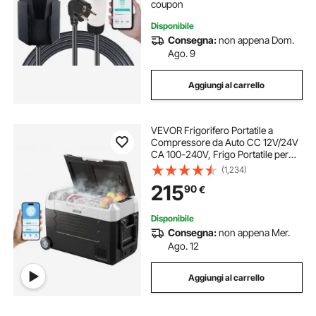
coupon
Disponibile
Consegna:
non appena Dom.
Ago. 9
Aggiungi al carrello
VEVOR Frigorifero Portatile a
Compressore da Auto CC 12V/24V
CA 100-240V, Frigo Portatile per
Campeggio Viaggio Pesca
(1,234)
Capienza 35 Litri Contenitore -20 a
215
90
€
20 °C Doppia Zona con Ruote
Controllo APP
Disponibile
Consegna:
non appena Mer.
Ago. 12
Aggiungi al carrello