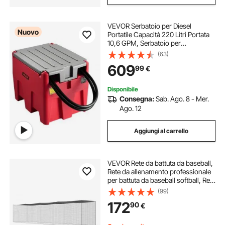
VEVOR Serbatoio per Diesel
Nuovo
Portatile Capacità 220 Litri Portata
10,6 GPM, Serbatoio per
Carburante con Pompa di
(63)
Trasferimento Elettrica da 12 V Tubo
609
99
€
in Gomma 3,9 m, Rosso
Disponibile
Consegna:
Sab. Ago. 8 - Mer.
Ago. 12
Aggiungi al carrello
VEVOR Rete da battuta da baseball,
Rete da allenamento professionale
per battuta da baseball softball, Rete
da tiro portatile per pratica, Rete in
(99)
PE chiusa per carichi pesanti, 55FT
172
90
€
(SOLO RETE)