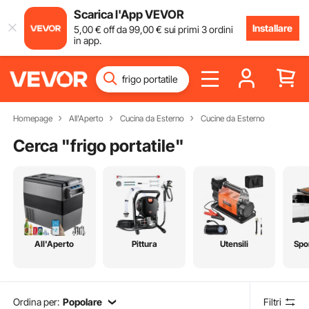
Scarica l'App VEVOR
Installare
5
,00
€
off da
99
,00
€
sui primi 3 ordini
in app.
Homepage
All'Aperto
Cucina da Esterno
Cucine da Esterno
Cerca "
frigo portatile
"
All'Aperto
Pittura
Utensili
Spo
Ordina per:
Popolare
Filtri