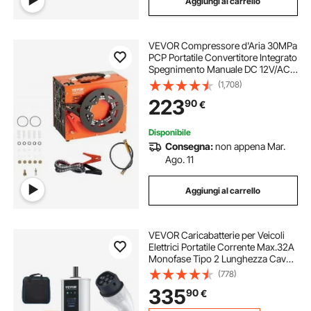
Aggiungi al carrello
VEVOR Compressore d'Aria 30MPa
PCP Portatile Convertitore Integrato
Spegnimento Manuale DC 12V/AC
230V, Compressore d'Aria Portatile
(1,708)
ad Alta Pressione Senza Acqua
223
90
€
Senza Olio per Pistola Aria
Compressa
Disponibile
Consegna:
non appena Mar.
Ago. 11
Aggiungi al carrello
VEVOR Caricabatterie per Veicoli
Elettrici Portatile Corrente Max.32A
Monofase Tipo 2 Lunghezza Cavo
7,5m, Caricabatterie EV Portatile
(778)
Impermeabilità Schermo LCD IP66
335
90
€
Potenza 7,36kW/22kW Controllo
APP