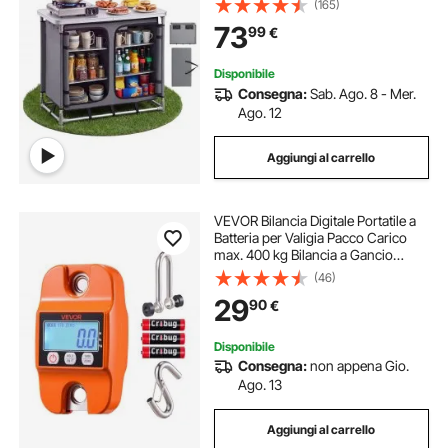
(165)
Campeggio Picnic Viaggio Feste
73
99
€
all'Aperto 6 Ripiani Borsa da
Trasporto
Disponibile
Consegna:
Sab. Ago. 8 - Mer.
Ago. 12
Aggiungi al carrello
VEVOR Bilancia Digitale Portatile a
Batteria per Valigia Pacco Carico
max. 400 kg Bilancia a Gancio
Digitale Pesa Valigia Portatile
(46)
Schermo LCD Misurazione a 3
29
90
€
Unità per Caccia Pesca Bagaglio
Disponibile
Consegna:
non appena Gio.
Ago. 13
Aggiungi al carrello