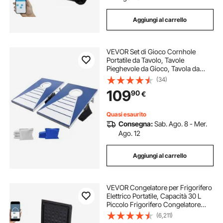
Aggiungi al carrello
VEVOR Set di Gioco Cornhole
Portatile da Tavolo, Tavole
Pieghevole da Gioco, Tavola da
Lancio Portatile in Alluminio, Gioco
(34)
Cornhole per Adulti, 8 Sacchetti di
109
90
€
Fagioli, 915 x 610 x 255 mm
Quasi esaurito
Consegna:
Sab. Ago. 8 - Mer.
Ago. 12
Aggiungi al carrello
VEVOR Congelatore per Frigorifero
Elettrico Portatile, Capacità 30 L
Piccolo Frigorifero Congelatore
37,8 x 37,5 x 61 cm Mini Frigorifero
(6,211)
per Auto Guida Viaggi Potenza