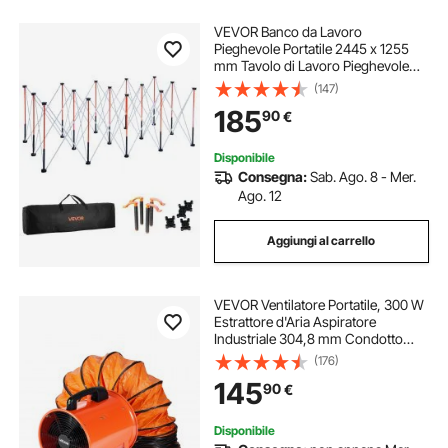
VEVOR Banco da Lavoro
Pieghevole Portatile 2445 x 1255
mm Tavolo di Lavoro Pieghevole
Senza Montaggio, Carico di 2724
(147)
kg con Borsa Portaoggetti, Piano
185
90
€
del Tavolo Non Incluso, per Garage,
Officina
Disponibile
Consegna:
Sab. Ago. 8 - Mer.
Ago. 12
Aggiungi al carrello
VEVOR Ventilatore Portatile, 300 W
Estrattore d'Aria Aspiratore
Industriale 304,8 mm Condotto
Tubo Flessibile da 10 m Volume
(176)
d'Aria 2574 CFM (4373 m3/h) 2
145
90
€
Marce per Aspirare Polvere Fumo
79 dB IP44
Disponibile