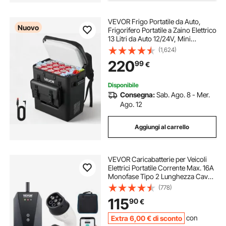
VEVOR Frigo Portatile da Auto,
Nuovo
Frigorifero Portatile a Zaino Elettrico
13 Litri da Auto 12/24V, Mini
Frigorifero con Compressore per
(1,624)
Campeggio Viaggio Spiaggia Pesca
220
99
€
Picnic, Temperatura da -6°C a 10°C
Disponibile
Consegna:
Sab. Ago. 8 - Mer.
Ago. 12
Aggiungi al carrello
VEVOR Caricabatterie per Veicoli
Elettrici Portatile Corrente Max. 16A
Monofase Tipo 2 Lunghezza Cavo
8,6m, Caricabatterie EV Portatile
(778)
Impermeabilità IP66 Controllo APP
115
90
€
Potenza Massima 3,68 kW 230V
Extra
6
,00
€
di sconto
con