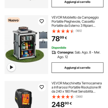
Aggiungi al carrello
VEVOR Mobiletto da Campeggio
Nuovo
Portatile Pieghevole, Cassetto
Portatile da Esterno 3 Ripiani
Portaoggetti Piano in MDF Carico
(165)
max 30 kg Postazione Cucina da
78
99
€
Picnic Barbecue Feste Viaggio in
Camper
Disponibile
Consegna:
Sab. Ago. 8 - Mer.
Ago. 12
Aggiungi al carrello
VEVOR Macchinetta Termocamera
a Infrarossi Portatile Risoluzione IR
da 240 x 180 Pixel Sensibilità
Termica 40 mK, Termocamera
(366)
Corporea Infrarossi Portatile con
248
90
€
Scheda SD 16 GB Temperatura
-20℃ a 350℃