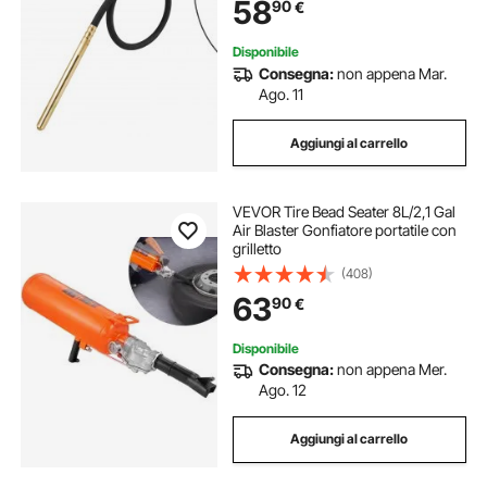
58
90
€
Matita, Rimuove Bolle d'Aria
frigorifero portatile 55
ghiaccio portatile
Disponibile
Consegna:
non appena Mar.
frigorifero portatile da 55
Ago. 11
Aggiungi al carrello
riscaldatore a gasolio portatile
VEVOR Tire Bead Seater 8L/2,1 Gal
ultrasuoni portatile
Air Blaster Gonfiatore portatile con
grilletto
(408)
saldatrice a punti portatile
63
90
€
frigo portatile a 12v
frigo portatile 12v
Disponibile
Consegna:
non appena Mer.
Ago. 12
sauna vapore portatile
Aggiungi al carrello