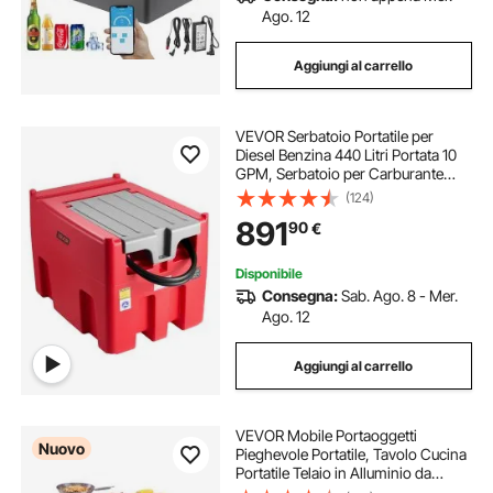
Ago. 12
Aggiungi al carrello
VEVOR Serbatoio Portatile per
Diesel Benzina 440 Litri Portata 10
GPM, Serbatoio per Carburante
Diesel con Pompa di Trasferimento
(124)
Elettrica da 12 V, Tubo Flessibile,
891
90
€
Trasporto del Carburante, Rosso
Disponibile
Consegna:
Sab. Ago. 8 - Mer.
Ago. 12
Aggiungi al carrello
VEVOR Mobile Portaoggetti
Nuovo
Pieghevole Portatile, Tavolo Cucina
Portatile Telaio in Alluminio da
Esterno Postazione Compatta da