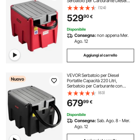
Serbatoio per Carburante Diesel
con Pompa di Trasferimento
(124)
Elettrica 102W, Tubo Flessibile,
529
90
€
Trasporto del Carburante, Rosso
Disponibile
Consegna:
non appena Mer.
Ago. 12
Aggiungi al carrello
VEVOR Serbatoio per Diesel
Nuovo
Portatile Capacità 220 Litri,
Serbatoio per Carburante con
Pompa di Trasferimento Elettrica da
(63)
12 V Potenza 140W, Lunghezza
679
99
€
Cavo Alimentazione 3,9m, Nero
Disponibile
Consegna:
Sab. Ago. 8 - Mer.
Ago. 12