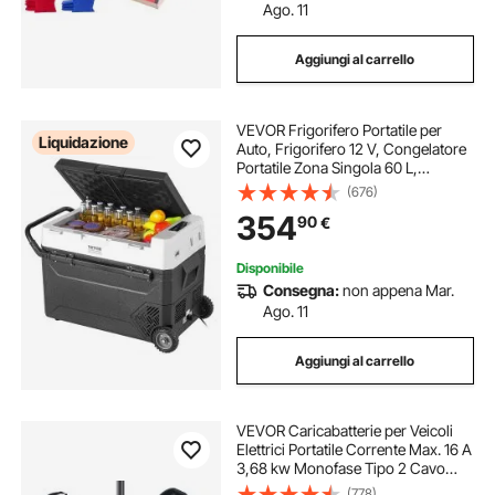
Ago. 11
Aggiungi al carrello
VEVOR Frigorifero Portatile per
Liquidazione
Auto, Frigorifero 12 V, Congelatore
Portatile Zona Singola 60 L,
Temperatura Regolabile - 20 ~ 20
(676)
℃, Refrigeratore a Compressore
354
90
€
per Casa, Esterno, Camper, Auto
Disponibile
Consegna:
non appena Mar.
Ago. 11
Aggiungi al carrello
VEVOR Caricabatterie per Veicoli
Elettrici Portatile Corrente Max. 16 A
3,68 kw Monofase Tipo 2 Cavo
Lunghezza 7,5m, Caricabatterie EV
(778)