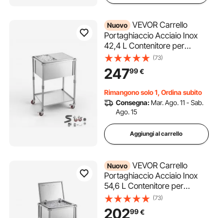
VEVOR Carrello
Nuovo
Portaghiaccio Acciaio Inox
42,4 L Contenitore per
Ghiaccio, Carrello Frigo con
(73)
Ruote Coperchio Scorrevole,
247
99
€
660 x 505 x 985 mm,
Ristorante Cucina Feste Bar
Rimangono solo 1, Ordina subito
Bevande Fredde Cortile
Consegna:
Mar. Ago. 11 - Sab.
Ago. 15
Aggiungi al carrello
VEVOR Carrello
Nuovo
Portaghiaccio Acciaio Inox
54,6 L Contenitore per
Ghiaccio, Carrello Frigo con
(73)
Ruote Coperchio Ribaltabile,
202
99
€
558 x 455 x 1003 mm,