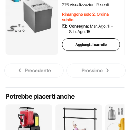
Vino Freddo
276 Visualizzazioni Recenti
Rimangono solo 2, Ordina
subito
Consegna:
Mar. Ago. 11 -
Sab. Ago. 15
Aggiungi al carrello
Precedente
Prossimo
Potrebbe piacerti anche