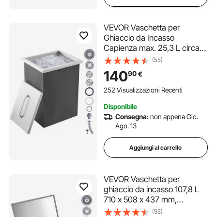
VEVOR Vaschetta per
Ghiaccio da Incasso
Capienza max. 25,3 L circa
Dimensioni
(55)
355x305x461mm, Ghiacciaia
140
90
€
da Incasso con Coperchio in
Acciaio Inox Conservazione
252 Visualizzazioni Recenti
di Cubetti di Ghiaccio da Bar
Disponibile
Feste Hotel
Consegna:
non appena Gio.
Ago. 13
Aggiungi al carrello
VEVOR Vaschetta per
ghiaccio da incasso 107,8 L
710 x 508 x 437 mm,
vaschetta per ghiaccio
(55)