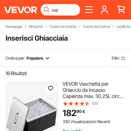
Homepage
All'Aperto
Cucina da Esterno
Cucine da Esterno
Lavelli da
Inserisci Ghiacciaia
Ordina per:
Popolare
Filtri
16
Risultati
VEVOR Vaschetta per
Ghiaccio da Incasso
Capienza max. 30,25L circa
Dimensioni
(55)
508x355x308mm,
182
90
€
Ghiacciaia da Incasso con
Coperchio in Acciaio Inox
330 Visualizzazioni Recenti
Conservazione di Cubetti di