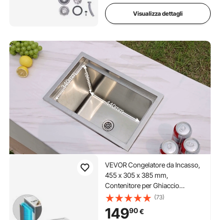
Bevande Birre Cucina
Visualizza dettagli
VEVOR Congelatore da Incasso,
455 x 305 x 385 mm,
Contenitore per Ghiaccio
Commerciale in Acciaio Inox, 27,1
(73)
Litri con Coperchio per Esterni,
149
90
€
Set di Tubi di Scarico Incluso, per