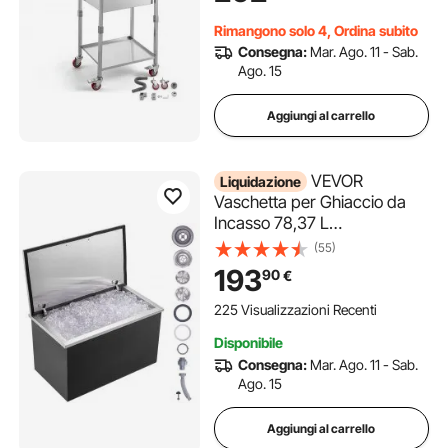
Ristorante Cucina Feste Bar
Rimangono solo 4, Ordina subito
Bevande Fredde Cortile
Consegna:
Mar. Ago. 11 - Sab.
Ago. 15
Aggiungi al carrello
VEVOR
Liquidazione
Vaschetta per Ghiaccio da
Incasso 78,37 L
610x508x382 mm,
(55)
Ghiacciaia Coibentata in
193
90
€
Acciaio Inox, Coperchio
incernierato, Contenitore per
225 Visualizzazioni Recenti
Cubetti di Ghiaccio per Birra
Disponibile
Fredda, Cucina, Bar
Consegna:
Mar. Ago. 11 - Sab.
Ago. 15
Aggiungi al carrello