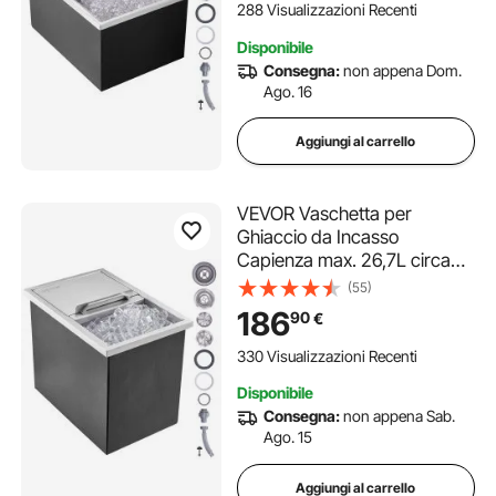
Coperchio in Acciaio Inox
288 Visualizzazioni Recenti
Conservazione di Cubetti di
Disponibile
Ghiaccio da Bar Feste Hotel
Consegna:
non appena Dom.
Ago. 16
Aggiungi al carrello
VEVOR Vaschetta per
Ghiaccio da Incasso
Capienza max. 26,7L circa
Dimensioni 456x304x371
(55)
mm, Ghiacciaia da Incasso
186
90
€
con Coperchio in Acciaio Inox
Conservazione di Cubetti di
330 Visualizzazioni Recenti
Ghiaccio da Bar Feste Hotel
Disponibile
Consegna:
non appena Sab.
Ago. 15
Aggiungi al carrello