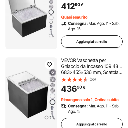
isolata in acciaio inox,
412
90
€
coperchio incernierato,
contenitore per cubetti di
Quasi esaurito
ghiaccio per bevande
Consegna:
Mar. Ago. 11 - Sab.
fresche
Ago. 15
Aggiungi al carrello
VEVOR Vaschetta per
Ghiaccio da Incasso 109,48 L
683x455x536 mm, Scatola
per Ghiaccio in Acciaio Inox,
(55)
Coperchio Scorrevole,
436
90
€
Conservazione dei Cubetti di
Ghiaccio, per Bevande Birre
Rimangono solo 1, Ordina subito
Fredde
Consegna:
Mar. Ago. 11 - Sab.
Ago. 15
Aggiungi al carrello