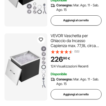
Disponibile
Ghiaccio da Bar Feste Hotel
Consegna:
Mar. Ago. 11 - Sab.
Ago. 15
Aggiungi al carrello
VEVOR Vaschetta per
Ghiaccio da Incasso
Capienza max. 77,9L circa
Dimensioni 532x430x458
(55)
mm, Ghiacciaia da Incasso
226
90
€
con Coperchio in Acciaio Inox
Conservazione di Cubetti di
124 Visualizzazioni Recenti
Ghiaccio da Bar Feste Hotel
Disponibile
Consegna:
Mar. Ago. 11 - Sab.
Ago. 15
Aggiungi al carrello