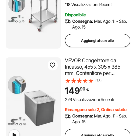
Cortile, Bar per Feste
118 Visualizzazioni Recenti
Disponibile
Consegna:
Mar. Ago. 11 - Sab.
Ago. 15
Aggiungi al carrello
VEVOR Congelatore da
Incasso, 455 x 305 x 385
mm, Contenitore per
Ghiaccio Commerciale in
(73)
Acciaio Inox, 27,1 Litri con
149
90
€
Coperchio per Esterni, Set di
Tubi di Scarico Incluso, per
276 Visualizzazioni Recenti
Vino Freddo
Rimangono solo 2, Ordina subito
Consegna:
Mar. Ago. 11 - Sab.
Ago. 15
Aggiungi al carrello