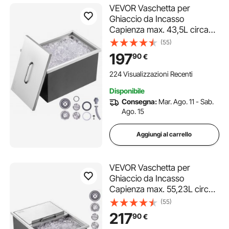
VEVOR Vaschetta per
Ghiaccio da Incasso
Capienza max. 43,5L circa
Dimensioni
(55)
558x430x306mm,
197
90
€
Ghiacciaia da Incasso con
Coperchio in Acciaio Inox
224 Visualizzazioni Recenti
Conservazione di Cubetti di
Disponibile
Ghiaccio da Bar Feste Hotel
Consegna:
Mar. Ago. 11 - Sab.
Ago. 15
Aggiungi al carrello
VEVOR Vaschetta per
Ghiaccio da Incasso
Capienza max. 55,23L circa
Dimensioni
(55)
608x457x333mm,
217
90
€
Ghiacciaia da Incasso con