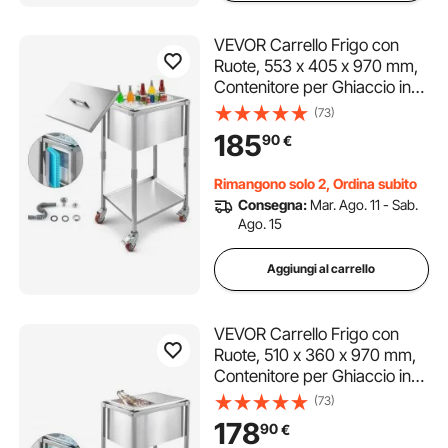
VEVOR Carrello Frigo con
Ruote, 553 x 405 x 970 mm,
Contenitore per Ghiaccio in
Acciaio Inox su Ruote,
(73)
Carrello Frigo da Esterno da
185
90
€
31 Litri con Ripiano, per Patio,
Cortile, Bar per Feste
Rimangono solo 2, Ordina subito
Consegna:
Mar. Ago. 11 - Sab.
Ago. 15
Aggiungi al carrello
VEVOR Carrello Frigo con
Ruote, 510 x 360 x 970 mm,
Contenitore per Ghiaccio in
Acciaio Inox su Ruote,
(73)
Carrello Frigo da Esterno da
178
90
€
28 Litri con Ripiano, per Patio,