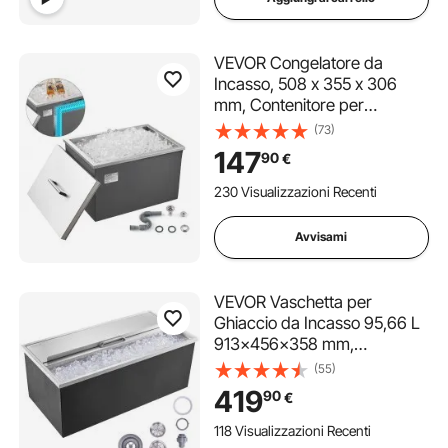
VEVOR Congelatore da
Incasso, 508 x 355 x 306
mm, Contenitore per
Ghiaccio Commerciale in
(73)
Acciaio Inox, 30 Litri con
147
90
€
Coperchio per Esterni, Set di
Tubi di Scarico Incluso, per
230 Visualizzazioni Recenti
Vino Freddo
Avvisami
VEVOR Vaschetta per
Ghiaccio da Incasso 95,66 L
913x456x358 mm,
Ghiacciaia Isolata in Acciaio
(55)
Inox, con Coperchio
419
90
€
Scorrevole, Conservazione
dei Cubetti di Ghiaccio,
118 Visualizzazioni Recenti