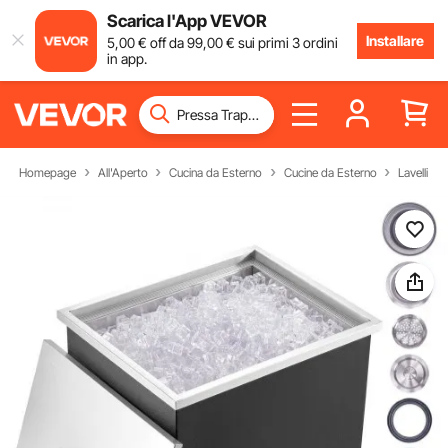
Scarica l'App VEVOR
Installare
5
,00
€
off da
99
,00
€
sui primi 3 ordini
in app.
Homepage
All'Aperto
Cucina da Esterno
Cucine da Esterno
Lavelli da