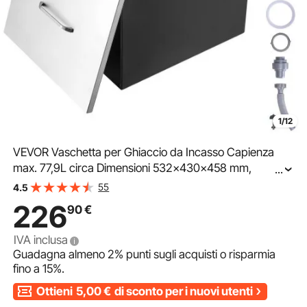
1/12
VEVOR Vaschetta per Ghiaccio da Incasso Capienza
max. 77,9L circa Dimensioni 532x430x458 mm,
...
Ghiacciaia da Incasso con Coperchio in Acciaio Inox
55
4.5
Conservazione di Cubetti di Ghiaccio da Bar Feste Hotel
226
90
€
IVA inclusa
Guadagna almeno
2%
punti sugli acquisti o risparmia
fino a
15%
.
Ottieni
5,00
€
di sconto per i nuovi utenti