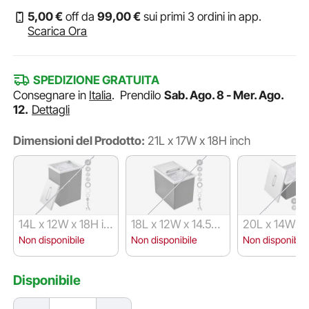
5
,00
€
off da
99
,00
€
sui primi 3 ordini in app.
Scarica Ora
SPEDIZIONE GRATUITA
Consegnare in
Italia
.
Prendilo
Sab. Ago. 8 - Mer. Ago.
12.
Dettagli
Dimensioni del Prodotto:
21L x 17W x 18H inch
14L x 12W x 18H in
18L x 12W x 14.5H i
20L x 14W x 
ch
nch
ch
Non disponibile
Non disponibile
Non disponibile
Disponibile