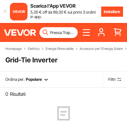
Scarica l'App VEVOR
Installare
5
,00
€
off da
99
,00
€
sui primi 3 ordini
in app.
Homepage
Elettrico
Energia Rinnovabile
Accessori per l'Energia Solare
Grid-Tie Inverter
Ordina per:
Popolare
Filtri
0
Risultati