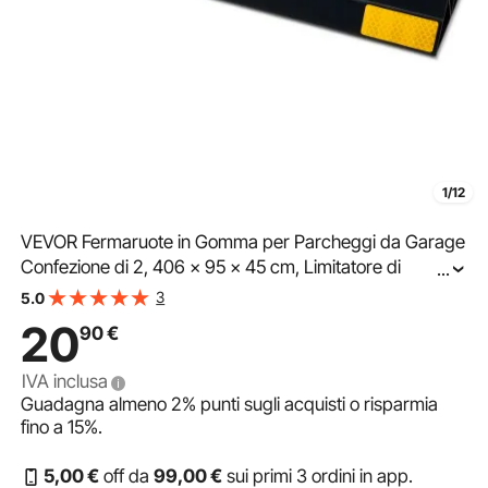
1/12
VEVOR Fermaruote in Gomma per Parcheggi da Garage
Confezione di 2, 406 x 95 x 45 cm, Limitatore di
...
Parcheggio con Strisce Riflettenti, Blocchi Fermi Ruota in
3
5.0
Gomma per Auto, Furgoni, Camion
20
90
€
IVA inclusa
Guadagna almeno
2%
punti sugli acquisti o risparmia
fino a
15%
.
5
,00
€
off da
99
,00
€
sui primi 3 ordini in app.