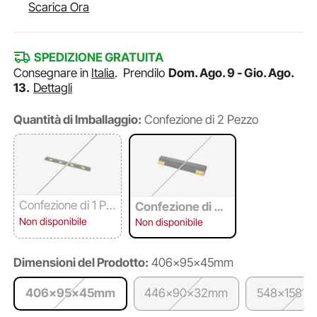
Scarica Ora
SPEDIZIONE GRATUITA
Consegnare in
Italia
.
Prendilo
Dom. Ago. 9 - Gio. Ago.
13.
Dettagli
Quantità di Imballaggio:
Confezione di 2 Pezzo
Confezione di 1 Pe
Confezione di 2
zzo
Pezzo
Non disponibile
Non disponibile
Dimensioni del Prodotto:
406x95x45mm
406x95x45mm
446x90x32mm
548x158x