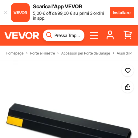
Scarica l'App VEVOR
Installare
5
,00
€
off da
99
,00
€
sui primi 3 ordini
in app.
Homepage
Porte e Finestre
Accessori per Porte da Garage
Ausili di Par