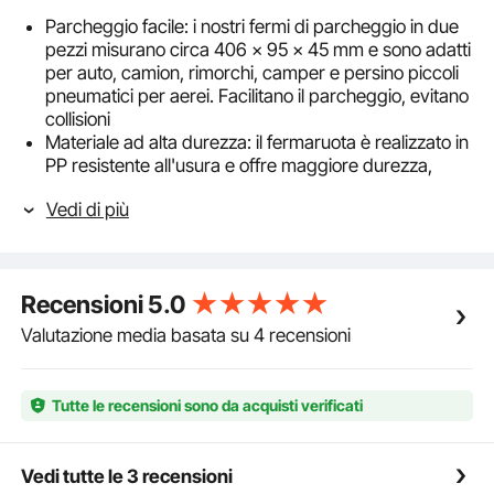
Parcheggio facile: i nostri fermi di parcheggio in due
pezzi misurano circa 406 x 95 x 45 mm e sono adatti
per auto, camion, rimorchi, camper e persino piccoli
pneumatici per aerei. Facilitano il parcheggio, evitano
collisioni
Materiale ad alta durezza: il fermaruota è realizzato in
PP resistente all'usura e offre maggiore durezza,
maggiore capacità di carico, resistenza allo
Vedi di più
scivolamento e all'usura rispetto ai materiali
convenzionali. È inodore e non si deforma
Parcheggio affidabile: grazie alle strisce riflettenti, la
barriera di parcheggio rimane visibile anche di notte
Recensioni
5.0
o in aree scarsamente illuminate. I conducenti
possono identificare facilmente il parcheggio,
Valutazione media basata su 4 recensioni
riducendo il rischio di urtare muri
Installazione semplice: grazie al design autoadesivo,
questo blocco guida per ruote non richiede attrezzi
Tutte le recensioni sono da acquisti verificati
complicati o assistenza aggiuntiva. L'installazione può
essere completata rapidamente da una sola persona
Ampia gamma di applicazioni: il nostro dispositivo di
Vedi tutte le 3 recensioni
parcheggio è adatto per garage sotterranei, cortili