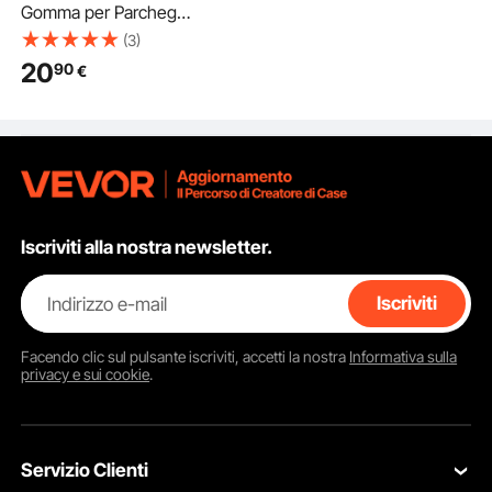
Gomma per Parcheggi
da Garage Confezione
(3)
di 2, 406 x 95 x 45 cm,
20
90
€
Limitatore di
Parcheggio con Strisce
Riflettenti, Blocchi
Fermi Ruota in Gomma
per Auto, Furgoni,
Camion
Iscriviti alla nostra newsletter.
Indirizzo e-mail
Iscriviti
Facendo clic sul pulsante
iscriviti
, accetti la nostra
Informativa sulla
privacy e sui cookie
.
Servizio Clienti