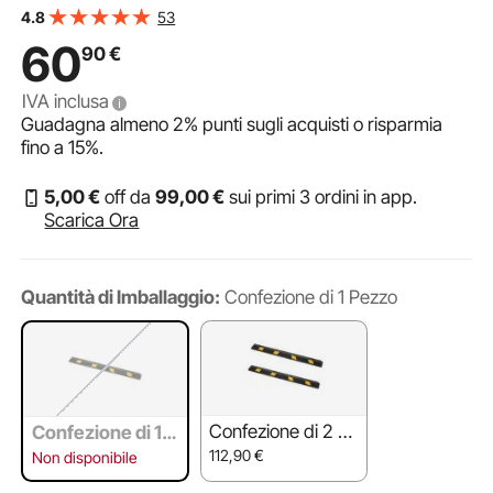
Strisce Riflettenti, Blocchi Fermi Ruota in Gomma per
53
4.8
Auto, Furgoni, Camion, Blocco Guida Ruota
60
90
€
IVA inclusa
Guadagna almeno
2%
punti sugli acquisti o risparmia
fino a
15%
.
5
,00
€
off da
99
,00
€
sui primi 3 ordini in app.
Scarica Ora
Quantità di Imballaggio:
Confezione di 1 Pezzo
Confezione di 2 Pe
Confezione di 1 P
zzo
ezzo
112,90
€
Non disponibile