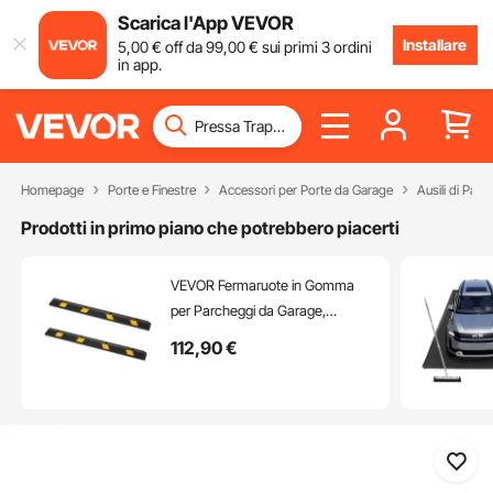
Scarica l'App VEVOR
Installare
5
,00
€
off da
99
,00
€
sui primi 3 ordini
in app.
Homepage
Porte e Finestre
Accessori per Porte da Garage
Ausili di Par
Prodotti in primo piano che potrebbero piacerti
VEVOR Fermaruote in Gomma
per Parcheggi da Garage,
Confezione di 2, 184 x 16 x 11 cm,
112
,90
€
Limitatore di Parcheggio con
Strisce Riflettenti, Blocchi Fermi
Ruota in Gomma per Auto,
Furgoni, Camion