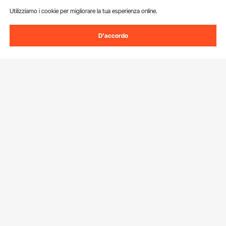
Utilizziamo i cookie per migliorare la tua esperienza online.
D'accordo
Iscriviti alla nostra newsletter.
Indirizzo e-mail
Iscriviti
Facendo clic sul pulsante
iscriviti
, accetti la nostra
Informativa sulla
privacy e sui cookie
.
Servizio Clienti
Contattaci
Risorse
Resi & Cambi