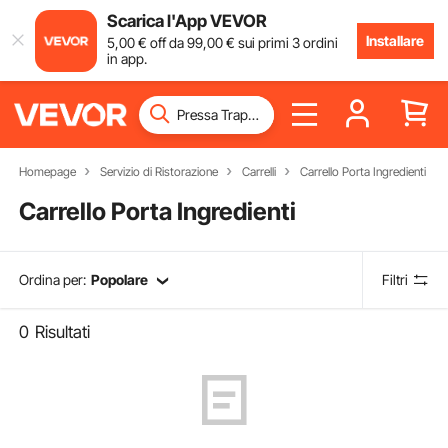
Scarica l'App VEVOR
Installare
5
,00
€
off da
99
,00
€
sui primi 3 ordini
in app.
Homepage
Servizio di Ristorazione
Carrelli
Carrello Porta Ingredienti
Carrello Porta Ingredienti
Ordina per:
Popolare
Filtri
0
Risultati