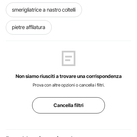
smerigliatrice a nastro coltelli
pietre affilatura
smerigliatrice a nastro per coltelli
smerigliatrice pietra
Non siamo riusciti a trovare una corrispondenza
frese a punta per smerigliatrice
Prova con altre opzioni o cancella i filtri.
pietre da affilatura
Cancella filtri
punta smerigliatrice per trapano
affilacoltelli da cucina