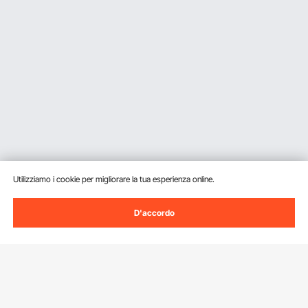
Utilizziamo i cookie per migliorare la tua esperienza online.
D'accordo
Iscriviti alla nostra newsletter.
Indirizzo e-mail
Iscriviti
Facendo clic sul pulsante
iscriviti
, accetti la nostra
Informativa sulla