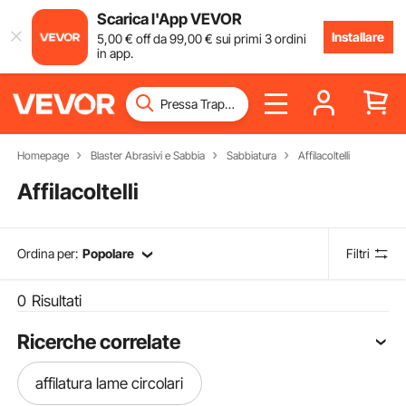
Scarica l'App VEVOR
Installare
5
,00
€
off da
99
,00
€
sui primi 3 ordini
in app.
Homepage
Blaster Abrasivi e Sabbia
Sabbiatura
Affilacoltelli
Affilacoltelli
Ordina per:
Popolare
Filtri
0
Risultati
Ricerche correlate
affilatura lame circolari