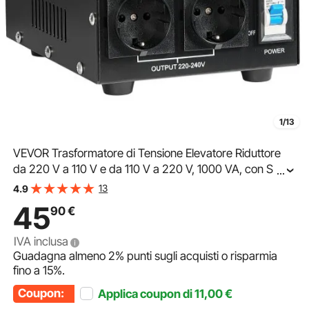
1/13
VEVOR Trasformatore di Tensione Elevatore Riduttore
da 220 V a 110 V e da 110 V a 220 V, 1000 VA, con Spine
...
USA e UE, Cavo di Alimentazione, Protezione
13
4.9
Interruttore 10A
45
90
€
IVA inclusa
Guadagna almeno
2%
punti sugli acquisti o risparmia
fino a
15%
.
Coupon:
Applica coupon di
11,00
€