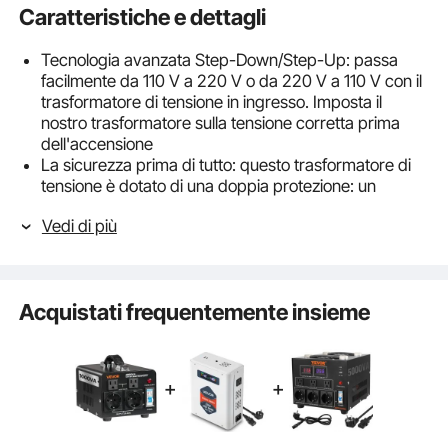
Caratteristiche e dettagli
Tecnologia avanzata Step-Down/Step-Up: passa
facilmente da 110 V a 220 V o da 220 V a 110 V con il
trasformatore di tensione in ingresso. Imposta il
nostro trasformatore sulla tensione corretta prima
dell'accensione
La sicurezza prima di tutto: questo trasformatore di
tensione è dotato di una doppia protezione: un
interruttore pneumatico per la protezione da
Vedi di più
sovracorrente e un interruttore automatico
ripristinabile per la protezione da sovraccarico
Trasformatore di tensione da 1000 VA: include 4
prese CA: 2 spine USA e 2 spine europee. Scegli un
Acquistati frequentemente insieme
trasformatore elevatore/riduttore con una potenza
nominale almeno del 40% superiore alla potenza
totale del tuo elettrodomestico
Funzionamento efficiente e silenzioso: la bobina
toroidale di qualità riduce rumore, calore e peso.
Questo trasformatore step-up/step-down offre
prestazioni fluide e pressoché silenziose, anche