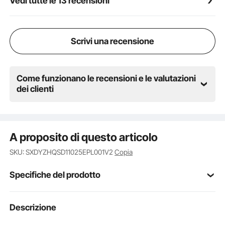
Vedi tutte le 13 recensioni
Scrivi una recensione
Come funzionano le recensioni e le valutazioni
dei clienti
A proposito di questo articolo
SKU: SXDYZHQSD11025EPL001V2
Copia
Specifiche del prodotto
Numero modello
Descrizione
HYOG-1000VA
articolo