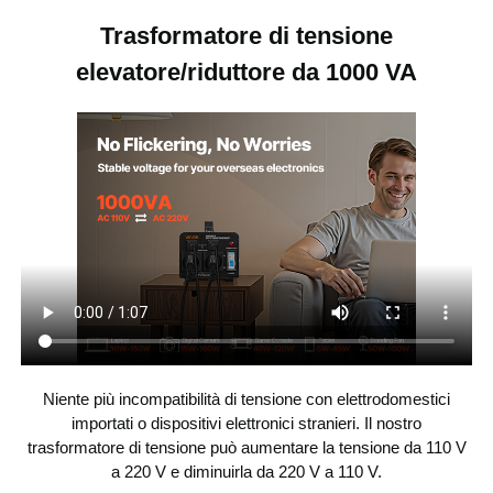
1000 VA
Potenza
Trasformatore di tensione
elevatore/riduttore da 1000 VA
AC 110V o 220V
Tensione di
ingresso
(commutabile)
CA 110 V e 220 V
Tensione di uscita
Protezione da
10 A
sovraccarico
2 prese USA, 2 prese
Prese di uscita
europee
Niente più incompatibilità di tensione con elettrodomestici
importati o dispositivi elettronici stranieri. Il nostro
trasformatore di tensione può aumentare la tensione da 110 V
a 220 V e diminuirla da 220 V a 110 V.