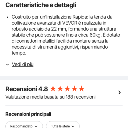
Caratteristiche e dettagli
Costruito per un'Installazione Rapida: la tenda da
coltivazione avanzata di VEVOR è realizzata in
robusto acciaio da 22 mm, formando una struttura
stabile che può sostenere fino a circa 60kg. È dotato
di connettori metallici facili da montare senza la
necessità di strumenti aggiuntivi, risparmiando
tempo.
Illumina la Stanza: la tenda da coltivazione indoor è
Vedi di più
stata aggiornata con molti dettagli per fornire un
ambiente a prova di luce. Abbiamo aggiunto strisce
più larghe e più spesse su ogni cucitura per bloccare
la luce, e una cerniera SBS premium garantisce un
Recensioni
4.8
utilizzo regolare e duraturo, anche dopo molteplici
aperture e chiusure.
Valutazione media basata su 188 recensioni
Un Taglio da Un Tessuto Diverso: la tenda da
coltivazione è realizzata in tessuto Oxford 2000D
antistrappo di alta qualità, che ha una densità
Recensioni principali
maggiore e fornisce un blocco della luce più
eccellente rispetto a 600D. Lo strato interno della
Raccomandato
Tutte le stelle