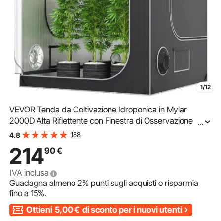
1/12
VEVOR Tenda da Coltivazione Idroponica in Mylar
2000D Alta Riflettente con Finestra di Osservazione
...
152x152x203 cm, Borsa degli Attrezzi e Vassoio da
188
4.8
Pavimento per la Coltivazione di Piante da Interno
214
90
€
IVA inclusa
Guadagna almeno
2%
punti sugli acquisti o risparmia
fino a
15%
.
Ottieni
5,00
€
di sconto per i nuovi utenti