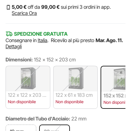
5
,00
€
off da
99
,00
€
sui primi 3 ordini in app.
Scarica Ora
SPEDIZIONE GRATUITA
Consegnare in
Italia
.
Ricevilo al più presto
Mar. Ago. 11.
Dettagli
Dimensioni:
152 x 152 x 203 cm
122 x 122 x 203 c
122 x 61 x 183 cm
152 x 152 x 
m
m
Non disponibile
Non disponibile
Non disponibil
Diametro del Tubo d'Acciaio:
22 mm