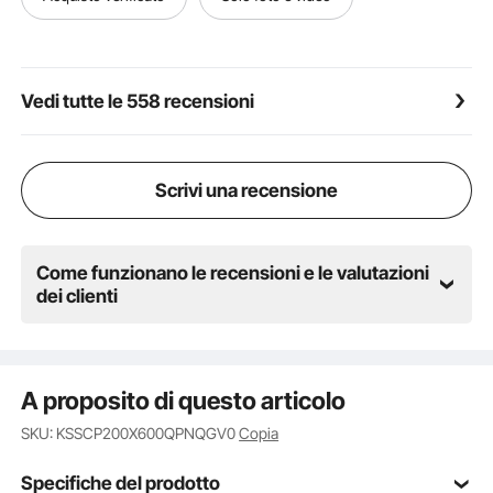
retrazione della tenda laterale. La maniglia a molla
migliorata è progettata per evitare pizzicamenti,
garantendo una migliore esperienza utente.
Design pratico: lo schermo per esterni da 200 x 600
Vedi tutte le 558 recensioni
cm offre un'ampia zona d'ombra, rendendolo
perfetto per balconi esterni, cortili o spazi
commerciali. Fornisce privacy e protezione dal vento
e dalla luce solare ad angolo basso. Il suo design
Scrivi una recensione
moderno e minimalista si adatta a vari ambienti
esterni e stili di decorazione.
Come funzionano le recensioni e le valutazioni
dei clienti
A proposito di questo articolo
SKU: KSSCP200X600QPNQGV0
Copia
Specifiche del prodotto