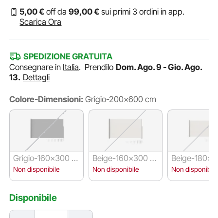
5
,00
€
off da
99
,00
€
sui primi 3 ordini in app.
Scarica Ora
SPEDIZIONE GRATUITA
Consegnare in
Italia
.
Prendilo
Dom. Ago. 9 - Gio. Ago.
13.
Dettagli
Colore-Dimensioni:
Grigio-200x600 cm
Grigio-160x300 c
Beige-160x300 c
Beige-180x3
m
m
m
Non disponibile
Non disponibile
Non disponibile
Disponibile