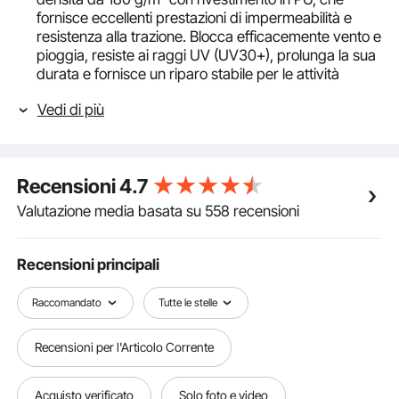
fornisce eccellenti prestazioni di impermeabilità e
resistenza alla trazione. Blocca efficacemente vento e
pioggia, resiste ai raggi UV (UV30+), prolunga la sua
durata e fornisce un riparo stabile per le attività
all'aperto.
Vedi di più
Struttura robusta e durevole: il design innovativo
include un'inclinazione di 2° sui pali di supporto per
una maggiore altezza e per evitare cedimenti del
tessuto. I montanti del telaio sono realizzati in
Recensioni
4.7
materiale di ferro ad alta resistenza con verniciatura a
polvere, garantendo un aspetto elegante e resistenza
Valutazione media basata su 558 recensioni
alla corrosione, ma fornendo anche elevata
resistenza e stabilità.
Installazione semplice: progettato per la comodità
Recensioni principali
dell'utente, il nostro schermo per patio retrattile è
facile da installare e viene fornito con accessori di
Raccomandato
Tutte le stelle
installazione completi. Non sono necessari strumenti
o competenze professionali.
Recensioni per l'Articolo Corrente
Funzionamento senza sforzo: la maniglia retrattile è
caricata a molla per un funzionamento regolare.
Basta tirare o spingere per regolare l'estensione e la
Acquisto verificato
Solo foto e video