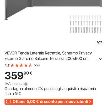
1/12
VEVOR Tenda Laterale Retrattile, Schermo Privacy
Esterno Giardino Balcone Terrazza 200x600 cm,
...
Frangivista Retrattile Poliestere 180g Impermeabile,
558
4.7
UV30+ Paravento Divisorio per Cortile Balcone Grigio
359
90
€
IVA inclusa
Guadagna almeno
2%
punti sugli acquisti o risparmia
fino a
15%
.
Ottieni
5,00
€
di sconto per i nuovi utenti