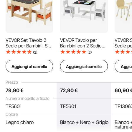
VEVOR Set Tavolo 2
VEVOR Tavolo per
VEVOR S
Sedie per Bambini, Set
Bambini con 2 Sedie
Sedie pe
Tavolo Sedie per
Contenitore
Tavolo 
(2)
(2)
Bambini con Spazio di
Portaoggetti in
Bordi Ar
Stoccaggio Sotto
Tessuto Sotto, Set da
Bambini 
Stabilità
Aggiungi al carrello
Aggiungi al carrello
Aggiun
Tavolo, Contenitore
Tavolo per Leggere
Scuola 
Portaoggetti in
Disegnare Scrivere,
per Legg
Tessuto Sotto Sedie,
Set di Sedie per
Disegnar
Prezzo
Dettagli per sicurezza
Scrivania in Legno per
Bambini per l'Asilo
Mobili p
79
,90
€
72
,90
€
60
,90
Lettura
Nido, Mobili per Sala
Giochi
Numero modello articolo
Facile da pulire
TF5601
TF5601
TF1306
Colore
Legno chiaro
Bianco + Nero + Grigio
Bianco 
natural