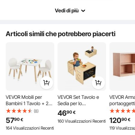
Vedi di più
Articoli simili che potrebbero piacerti
Usi multipli
VEVOR Mobili per
VEVOR Set Tavolo e
VEVOR Arma
Ampiamente applicabile
Bambini 1 Tavolo + 2
Sedia per lo
portaoggetti
Sedie 500x500x437
Svezzamento, Set
Scaffale por
(8)
46
90
€
mm 282x282x480
Tavolo e Sedia in
cubico 5 sc
57
120
90
90
€
€
Regalo ideale
160 Visualizzazioni Recenti
mm, Tavolino con
Legno per Bambini
Armadietto
164 Visualizzazioni Recenti
119 Visualizza
Sedie per Cameretta
424 x 300 x 385 mm,
portaoggetti 