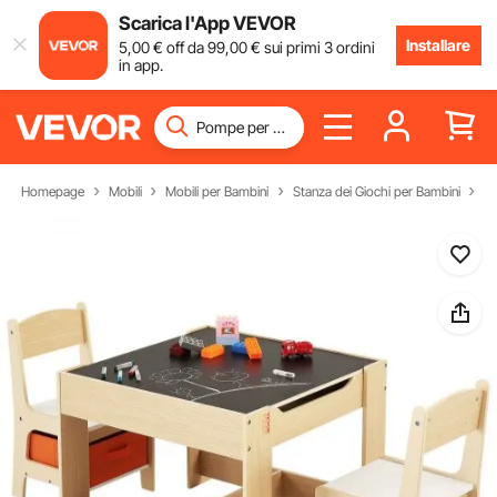
Scarica l'App VEVOR
Installare
5
,00
€
off da
99
,00
€
sui primi 3 ordini
in app.
Homepage
Mobili
Mobili per Bambini
Stanza dei Giochi per Bambini
Ta