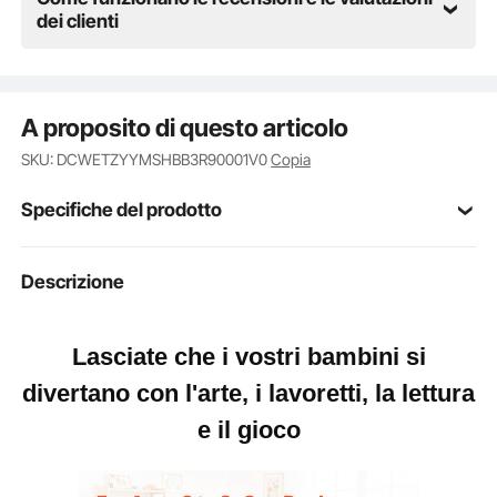
dei clienti
A proposito di questo articolo
SKU: DCWETZYYMSHBB3R90001V0
Copia
Specifiche del prodotto
Numero modello
Descrizione
TF5601
articolo
Capacità di peso
Lasciate che i vostri bambini si
110 libbre/50 kg
del tavolo
divertano con l'arte, i lavoretti, la lettura
Capacità di peso
e il gioco
110 libbre/49,9 kg
della sedia singola
Trattamento dei