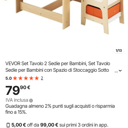
1/13
VEVOR Set Tavolo 2 Sedie per Bambini, Set Tavolo
Sedie per Bambini con Spazio di Stoccaggio Sotto
...
Tavolo, Contenitore Portaoggetti in Tessuto Sotto Sedie,
2
5.0
Scrivania in Legno per Lettura
79
90
€
IVA inclusa
Guadagna almeno
2%
punti sugli acquisti o risparmia
fino a
15%
.
5
,00
€
off da
99
,00
€
sui primi 3 ordini in app.