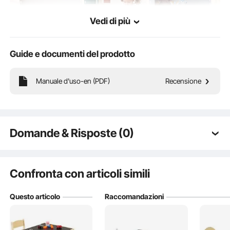
Dimensioni
9,6 x 9,2 x 4,3 pollici/24,5 x
interne della
23,5 x 11 cm
Vedi di più
scatola in tessuto
Guide e documenti del prodotto
Manuale d'uso-en (PDF)
Recensione
Piano a due lati
Domande & Risposte (0)
Domande tipiche sui prodotti:
Spazio di stoccaggio
Il prodotto è durevole? ...
Confronta con articoli simili
Questo articolo
Raccomandazioni
Fai la prima domanda