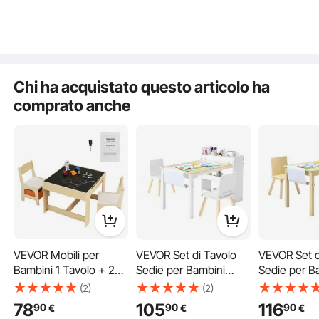
Sala di Gioco per
Sgabello Regolabile
Armadietto
Caratteristiche principali
Bambini da Studiare
Altezza 345 mm,
portaoggetti
Mangiare Giocare per
Seggiola per Leggere,
Mobili aula c
Asilo Nido Bambini da
Mangiare, Legno
nido, scuol
2 a 8 Anni
Naturale
Chi ha acquistato questo articolo ha
comprato anche
VEVOR Mobili per
VEVOR Set di Tavolo
VEVOR Set d
Bambini 1 Tavolo + 2
Sedie per Bambini
Sedie per B
Sedie 610x610x483
Mobiletto Portaoggetti
Mobiletto P
(2)
(2)
mm 290x300x530
a 3 Ripiani, Set da
a 3 Ripiani, 
78
105
116
90
90
90
€
€
€
mm, Tavolino con
Tavolo Sedie con
Tavolo 2 Se