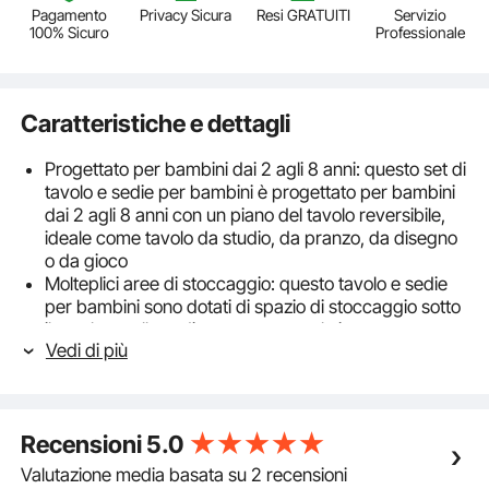
Pagamento
Privacy Sicura
Resi GRATUITI
Servizio
100% Sicuro
Professionale
Caratteristiche e dettagli
Progettato per bambini dai 2 agli 8 anni: questo set di
tavolo e sedie per bambini è progettato per bambini
dai 2 agli 8 anni con un piano del tavolo reversibile,
ideale come tavolo da studio, da pranzo, da disegno
o da gioco
Molteplici aree di stoccaggio: questo tavolo e sedie
per bambini sono dotati di spazio di stoccaggio sotto
il tavolo e nella sedia con una scatola in tessuto non
Vedi di più
tessuto leggero, ampie aperture e colori vivaci per
coinvolgere i bambini
Sicuro e robusto: questo tavolo e le sedie per bambini
sono realizzati in MDF di grado P2 per una maggiore
Recensioni
5.0
durata. Il tavolo supporta fino a 49,9 kg, le sedie
supportano fino a 49,9 kg
Valutazione media basata su 2 recensioni