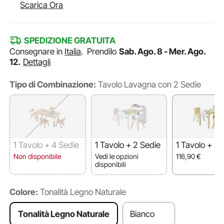
Scarica Ora
SPEDIZIONE GRATUITA
Consegnare in
Italia
.
Prendilo
Sab. Ago. 8 - Mer. Ago.
12.
Dettagli
Tipo di Combinazione:
Tavolo Lavagna con 2 Sedie
1 Tavolo + 4 Sedie
1 Tavolo + 2 Sedie
1 Tavolo + 2 
con Mobile 
Non disponibile
Vedi le opzioni
116,90
€
itore a 3 Ripi
disponibili
Colore:
Tonalità Legno Naturale
Tonalità Legno Naturale
Bianco