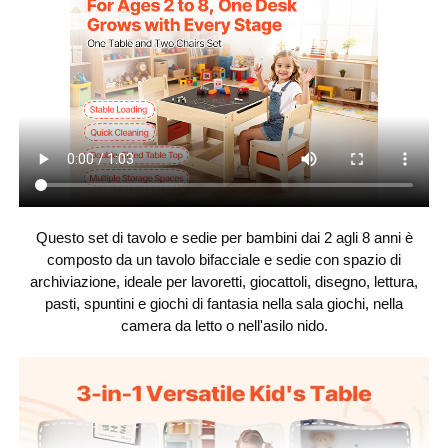
design arrotondato
bordi
un tavolo e due sedie
Il set include
Legno chiaro
Colore
Materiale
MDF (grado P2)
principale
Questo set di tavolo e sedie per bambini dai 2 agli 8 anni è
Peso netto
34,7 libbre/15,75 kg
(compresi tutti gli
composto da un tavolo bifacciale e sedie con spazio di
accessori)
archiviazione, ideale per lavoretti, giocattoli, disegno, lettura,
pasti, spuntini e giochi di fantasia nella sala giochi, nella
11,8 x 11,4 x 20,8 pollici/30 x
Dimensioni della
camera da letto o nell'asilo nido.
sedia
29 x 53 cm
24 x 24 x 19 pollici/61 x 61 x
Dimensioni del
tavolo
48,3 cm