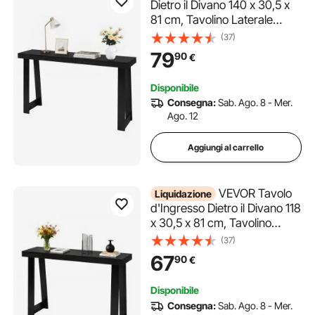
Dietro il Divano 140 x 30,5 x
81 cm, Tavolino Laterale
Rettangolare in Pannello
(37)
Multistrato per Corridoio,
79
90
€
Camera da Letto, Soggiorno,
Moderno Tavolo da Corridoio
Disponibile
Nero
Consegna:
Sab. Ago. 8 - Mer.
Ago. 12
Aggiungi al carrello
VEVOR Tavolo
Liquidazione
d'Ingresso Dietro il Divano 118
x 30,5 x 81 cm, Tavolino
Laterale Rettangolare in
(37)
Pannello Multistrato per
67
90
€
Corridoio, Camera da Letto,
Soggiorno, Moderno Tavolo
Disponibile
da Corridoio Nero
Consegna:
Sab. Ago. 8 - Mer.