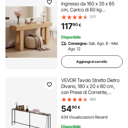
Ingresso da 160 x 35 x 85
cm, Carico di 60 kg
Rettangolare Stretto in
(37)
Truciolato per Corridoio,
117
90
€
Camera da Letto, Soggiorno,
Tavolo Stretto Dietro Divano,
Disponibile
Legno Naturale
Consegna:
Sab. Ago. 8 - Mer.
Ago. 12
Aggiungi al carrello
VEVOR Tavolo Stretto Dietro
Divano, 180 x 20 x 80 cm,
con Prese di Corrente,
Tavolino d'Ingresso Lungo a 1
(80)
Livello con Struttura in
54
90
€
Metallo e Stazione di Ricarica,
per Ingresso, Corridoio
634 Visualizzazioni Recenti
Disponibile