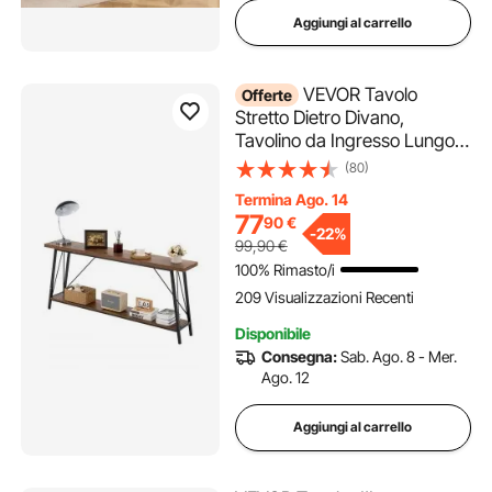
Aggiungi al carrello
VEVOR Tavolo
Offerte
Stretto Dietro Divano,
Tavolino da Ingresso Lungo a
2 Livelli e Tavolo da Corridoio
(80)
Sottile, con Struttura in
Termina Ago. 14
Metallo, per Ingresso,
77
90
€
Corridoio, Soggiorno, 180 x
-
22%
99,90
€
30 x 80 cm
100% Rimasto/i
209 Visualizzazioni Recenti
Disponibile
Consegna:
Sab. Ago. 8 - Mer.
Ago. 12
Aggiungi al carrello