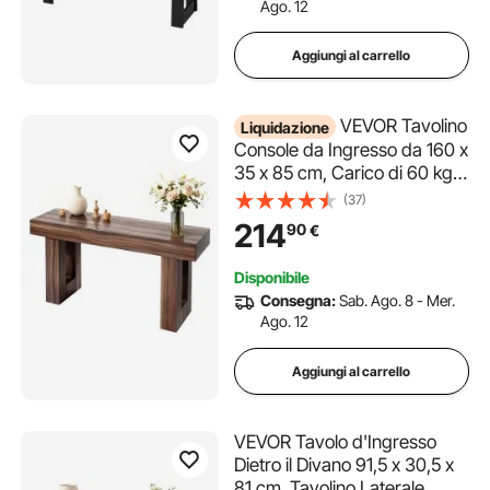
Ago. 12
Aggiungi al carrello
VEVOR Tavolino
Liquidazione
Console da Ingresso da 160 x
35 x 85 cm, Carico di 60 kg
Rettangolare Stretto in
(37)
Truciolato per Corridoio,
214
90
€
Camera da Letto, Soggiorno,
Tavolo Stretto Dietro Divano,
Disponibile
Marrone
Consegna:
Sab. Ago. 8 - Mer.
Ago. 12
Aggiungi al carrello
VEVOR Tavolo d'Ingresso
Dietro il Divano 91,5 x 30,5 x
81 cm, Tavolino Laterale