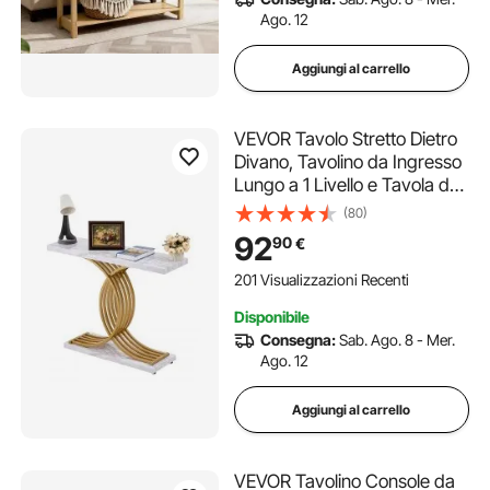
Ago. 12
Aggiungi al carrello
VEVOR Tavolo Stretto Dietro
Divano, Tavolino da Ingresso
Lungo a 1 Livello e Tavola da
Corridoio Sottile, con
(80)
Struttura in Metallo, per
92
90
€
Ingresso, Corridoio,
Soggiorno, 100 x 30 x 81 cm
201 Visualizzazioni Recenti
Disponibile
Consegna:
Sab. Ago. 8 - Mer.
Ago. 12
Aggiungi al carrello
VEVOR Tavolino Console da