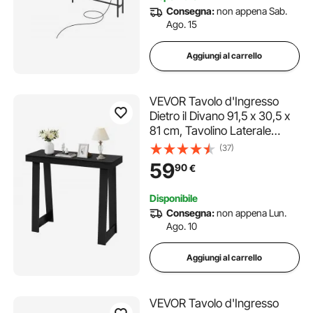
Consegna:
non appena Sab.
Ago. 15
Aggiungi al carrello
VEVOR Tavolo d'Ingresso
Dietro il Divano 91,5 x 30,5 x
81 cm, Tavolino Laterale
Rettangolare in Pannello
(37)
Multistrato per Corridoio,
59
90
€
Camera da Letto, Soggiorno,
Moderno Tavolo da Corridoio
Disponibile
Nero
Consegna:
non appena Lun.
Ago. 10
Aggiungi al carrello
VEVOR Tavolo d'Ingresso