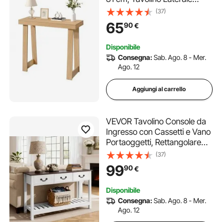
Rettangolare in Pannello
(37)
Multistrato per Corridoio,
65
90
€
Camera da Letto, Moderno
Tavolo da Corridoio Legno
Disponibile
Naturale
Consegna:
Sab. Ago. 8 - Mer.
Ago. 12
Aggiungi al carrello
VEVOR Tavolino Console da
Ingresso con Cassetti e Vano
Portaoggetti, Rettangolare
Stretto in MDF e Truciolato
(37)
per Corridoio, Camera da
99
90
€
Letto, Soggiorno, Ingresso,
120 x 30 x 80 cm Bianco
Disponibile
Consegna:
Sab. Ago. 8 - Mer.
Ago. 12