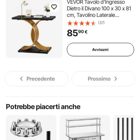
VEVOR Tavolo d'Ingresso
Dietro il Divano 100 x 30 x 81
cm, Tavolino Laterale
Rettangolare in Pannello
(37)
Multistrato per Corridoio,
85
90
€
Camera da Letto, Soggiorno,
Moderno Tavolo da Corridoio
Nero
Avvisami
Precedente
Prossimo
Potrebbe piacerti anche