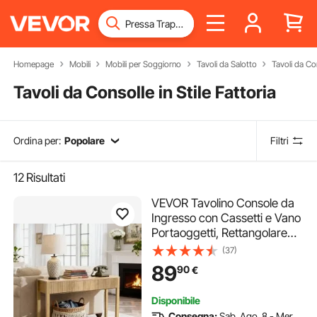
Homepage
Mobili
Mobili per Soggiorno
Tavoli da Salotto
Tavoli da Co
Tavoli da Consolle in Stile Fattoria
Ordina per:
Popolare
Filtri
12
Risultati
VEVOR Tavolino Console da
Ingresso con Cassetti e Vano
Portaoggetti, Rettangolare
Stretto in MDF e Truciolato
(37)
per Corridoio, Camera da
89
90
€
Letto, Soggiorno, Ingresso,
120 x 30 x 80 cm Legno
Disponibile
Naturale
Consegna:
Sab. Ago. 8 - Mer.