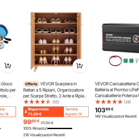
 Gioco
VEVOR Scarpiera in
VEVOR Caricabatterie
Offerte
Batteria al Piombo LiFe
ttolo per
Rattan a 5 Ripiani, Organizzatore
Caricabatterie Potenza
vole,
per Scarpe Stretto, 2 Ante e Ripiani
520 W Corrente 40 A 1
i ed
Regolabili, Mobiletto per Ingresso
(55)
(28)
12V/24V con 2 Interrutto
in Rattan Alto 1025 mm per
103
ina
Risparmiato
Termina
99
€
Camper Barca Roulotte
Ripostiglio, Corridoio, Colore
to 14
72,00
€
Agosto 14
149 Visualizzazioni Recenti
Rimorchio
Legno Chiaro
99
90
€
171,90
€
100% Rimasto/i
218 Visualizzazioni Recenti