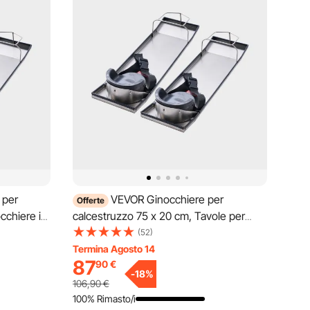
 per
VEVOR Ginocchiere per
Offerte
cchiere in
calcestruzzo 75 x 20 cm, Tavole per
i mobili
ginocchiere in acciaio inox, Spingitore
(52)
uzzo
per calcestruzzo, Ginocchiere per
Termina Agosto 14
87
90
€
o e
calcestruzzo e cinghie per lavorazione
-
18
%
del calcestruzzo
106,90
€
100% Rimasto/i