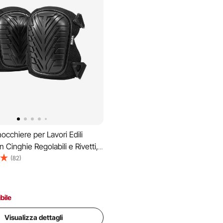
cchiere per Lavori Edili
 Cinghie Regolabili e Rivetti,
re in Gel Spesso con
(82)
a in Schiuma per Protezione
el Ginocchio, per Pavimenti e
io
bile
Visualizza dettagli