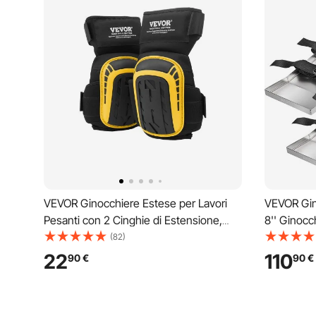
VEVOR Ginocchiere Estese per Lavori
VEVOR Gin
Pesanti con 2 Cinghie di Estensione,
8'' Ginocc
Ginocchiere in Gel di Schiuma
Ginocchier
(82)
Antiscivolo, per Uomini e Donne, per
Coppia di 
22
110
90
€
90
€
Giardinaggio, Pavimenti, Coperture e
Cinghie pe
Pulizia, Giallo e Nero