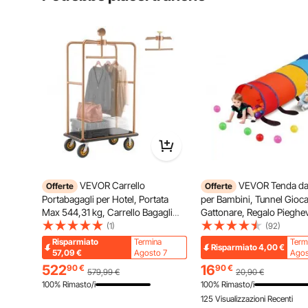
VEVOR Carrello
VEVOR Tenda da
Offerte
Offerte
Portabagagli per Hotel, Portata
per Bambini, Tunnel Gioca
Max 544,31 kg, Carrello Bagagli
Gattonare, Regalo Pieghe
Hotel con Telaio in Acciaio Inox,
Tunnel da Gioco per Intern
(1)
(92)
Ruote in Gomma da 203 mm,
Esterni, Multicolore
Risparmiato
Termina
Term
Risparmiato
4,00
€
Pianale Rivestito in Moquette Nera,
57,09
€
Agosto 7
Agos
per Alberghi e Resort
522
16
90
€
90
€
579,99
€
20,90
€
100% Rimasto/i
100% Rimasto/i
125 Visualizzazioni Recenti