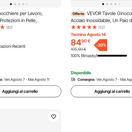
occhiere per Lavoro,
VEVOR Tavole Ginocch
Offerte
Protezioni in Pelle,
Acciaio Inossidabile, Un Paio d
e da Lavoro Lavabili in
Dimensioni 70x20x10 cm, co
(82)
(52)
 Supporto per Ginocchia Extra
Ginocchiere Cuscinetti in EVA
Termina Agosto 14
84
90
€
 Giardinaggio, Pavimenti e
del Ginocchio, Ginocchio Boar
-
20
%
zazioni Recenti
ero e Marrone
Cemento, per Finitura del Cal
105,90
€
100% Rimasto/i
Disponibile
a:
Ven.Agosto 7 - Mar.Agosto 11
Consegna:
Ven.Agosto 7 - Mar.Ago
Aggiungi al carrello
Aggiungi al carrello