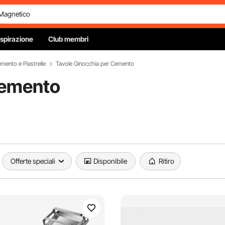
Ispirazione
Club membri
mento e Piastrelle
Tavole Ginocchia per Cemento
Cemento
Offerte speciali
Disponibile
Ritiro