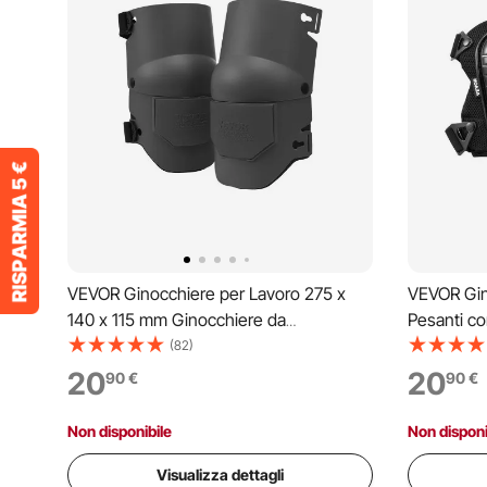
VEVOR Ginocchiere per Lavoro 275 x
VEVOR Gino
140 x 115 mm Ginocchiere da
Pesanti con
Costruzione Extra Spesse con
Ginocchie
(82)
Imbottitura in Schiuma, Ideali per Tetti,
Imbottitur
20
20
90
€
90
€
Giardinaggio e Pavimento, per Uomini e
Completa d
Donne, Nere
Giardinagg
Non disponibile
Non disponi
Visualizza dettagli