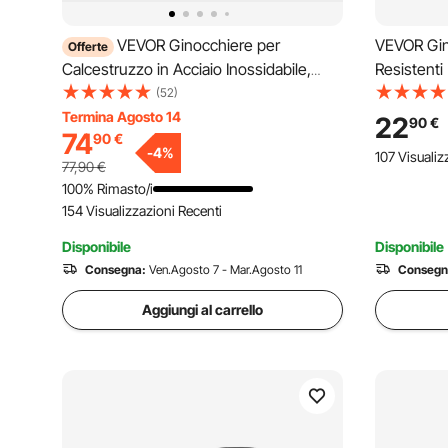
VEVOR Ginocchiere per
VEVOR Gin
Offerte
Calcestruzzo in Acciaio Inossidabile,
Resistenti 
Cursore per Cemento 697 mm x 205
Ginocchier
(52)
mm, Coppia di Ginocchiere in
Lavatrice,
Termina Agosto 14
22
90
€
74
90
€
Calcestruzzo, Cursori Mobili, con
Spesso per
-
4
%
107 Visualiz
Cinghie per Finiture in Cemento
Pulizia, N
77,90
€
Calcestruzzo
100% Rimasto/i
154 Visualizzazioni Recenti
Disponibile
Disponibile
Consegna:
Ven.Agosto 7 - Mar.Agosto 11
Consegn
Aggiungi al carrello