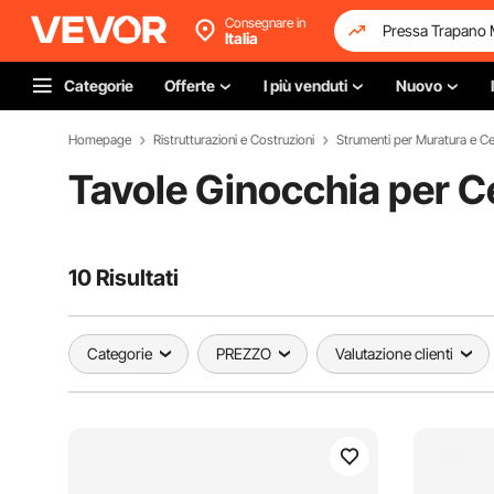
Consegnare in
Italia
Categorie
Offerte
I più venduti
Nuovo
Homepage
Ristrutturazioni e Costruzioni
Strumenti per Muratura e Ce
Tavole Ginocchia per 
10 Risultati
Categorie
PREZZO
Valutazione clienti