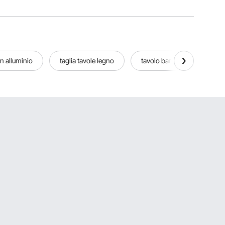
in alluminio
taglia tavole legno
tavolo bar inox
tavo