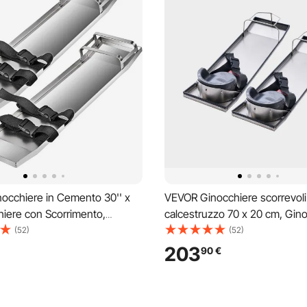
occhiere in Cemento 30'' x
VEVOR Ginocchiere scorrevoli
hiere con Scorrimento,
calcestruzzo 70 x 20 cm, Gino
e in Acciaio Inossidabile,
acciaio inox, 2 coppie di cursor
(52)
(52)
cursori in Cemento con
con ginocchiere per calcestr
203
90
€
r tavole in Cemento
cinghie per finiture in cement
calcestruzzo