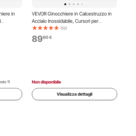
iere in
VEVOR Ginocchiere in Calcestruzzo in
i
Acciaio Inossidabile, Cursori per
n
Calcestruzzo 747 mm x 255 mm,
(52)
, Cursori
Ginocchiere in Calcestruzzo Cursori
89
90
€
d in
Mobili, per Tavole per Finitura in
cestruzzo
Cemento e Calcestruzzo
Non disponibile
sto 11
Visualizza dettagli