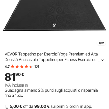
1/12
VEVOR Tappetino per Esercizi Yoga Premium ad Alta
Densità Antiscivolo Tappetino per Fitness Esercizi con
...
Borsa e Tracolla, per Tutti i Tipi di Yoga a Casa, Pilato e
101
4.7
Allenamento a Terra 2440x1530 mm
81
90
€
IVA inclusa
Guadagna almeno
2%
punti sugli acquisti o risparmia
fino a
15%
.
5
,00
€
off da
99
,00
€
sui primi 3 ordini in app.