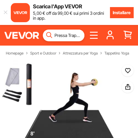
Scarica l'App VEVOR
Installare
5
,00
€
off da
99
,00
€
sui primi 3 ordini
in app.
Homepage
Sport e Outdoor
Attrezzatura per Yoga
Tappetino Yoga