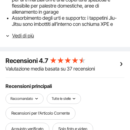
flessibile per palestre domestiche, aree di
allenamento in garage
Assorbimento degli urti e supporto: i tappetini Jiu-
Jitsu sono imbottiti all'interno con schiuma XPE e
dotati di tecnologia di dissipazione della forza che
Vedi di più
fornisce un'ammortizzazione eccellente, un supporto
forte e un rimbalzo superiore
Materiale in PVC robusto: questo robusto tappetino in
PVC antistrappo e impermeabile è facile da pulire e
Recensioni
4.7
durevole: un tappetino in PVC impermeabile ideale
per il wrestling e altro ancora
Valutazione media basata su 37 recensioni
Arrotolato per l'uso e la conservazione: questo
tappetino da yoga presenta un design a strappo che
permette di unire due tappetini in modo sicuro e
Recensioni principali
rapido per creare un'ampia superficie
Versatile: questo tappetino da yoga per allenamento,
Raccomandato
Tutte le stelle
ginnastica e allenamento è versatile per wrestling, jiu-
jitsu, MMA, arti marziali, yoga e vari allenamenti ed
Recensioni per l'Articolo Corrente
esercizi sportivi
Acquisto verificato
Solo foto e video