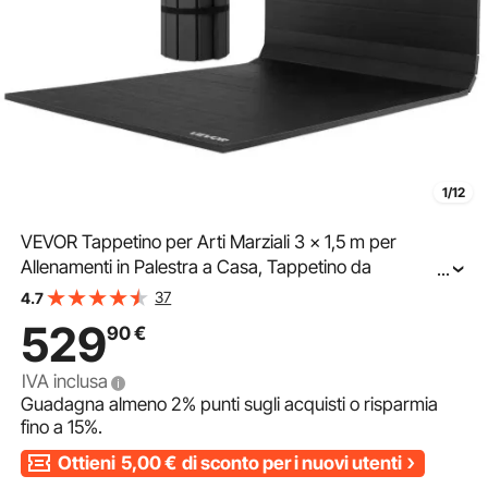
1/12
VEVOR Tappetino per Arti Marziali 3 x 1,5 m per
Allenamenti in Palestra a Casa, Tappetino da
...
Allenamento Impermeabile e Arrotolabile, Materassino
37
4.7
Fitness per Ginnastica Jiu-Jitsu, MMA, Judo
529
90
€
IVA inclusa
Guadagna almeno
2%
punti sugli acquisti o risparmia
fino a
15%
.
Ottieni
5,00
€
di sconto per i nuovi utenti