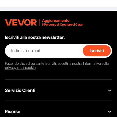
Impermeabile e
Arrotolabile,
Materassino Fitness
per Ginnastica Jiu-
Jitsu, MMA, Judo
Iscriviti alla nostra newsletter.
Indirizzo e-mail
Iscriviti
Facendo clic sul pulsante
iscriviti
, accetti la nostra
Informativa sulla
privacy e sui cookie
.
Servizio Clienti
Contattaci
Risorse
Resi & Cambi