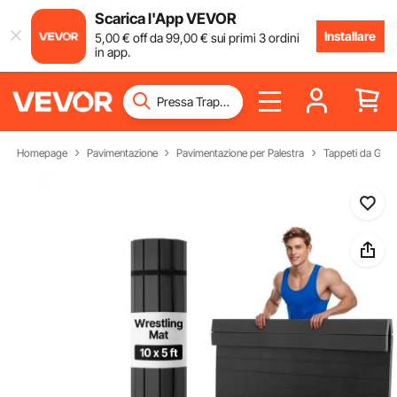
Scarica l'App VEVOR
Installare
5
,00
€
off da
99
,00
€
sui primi 3 ordini
in app.
Homepage
Pavimentazione
Pavimentazione per Palestra
Tappeti da Ginna