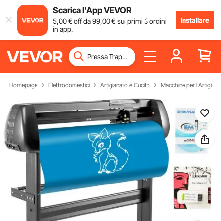
Scarica l'App VEVOR
Installare
5
,00
€
off da
99
,00
€
sui primi 3 ordini
in app.
Homepage
Elettrodomestici
Artigianato e Cucito
Macchine per l'Artigiana