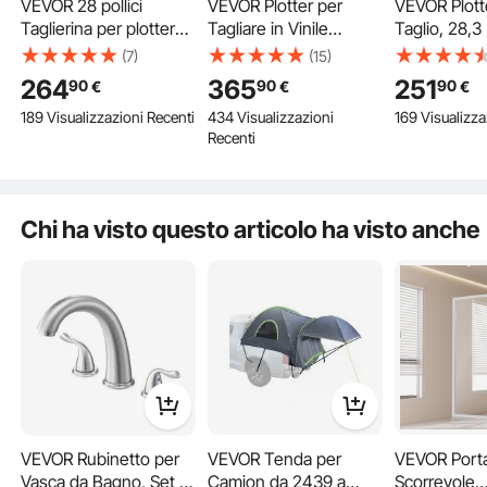
VEVOR 28 pollici
VEVOR Plotter per
VEVOR Plott
Taglierina per plotter
Tagliare in Vinile
Taglio, 28,3 
da vinile base
Semiautomatico,
Velocità di T
(7)
(15)
macchina da taglio
Modello KH-1350A
800 mm 16 M
264
365
251
90
90
90
€
€
€
vinile con plotter da
1350 mm Potenza 95
per Tagliare 
Alta Efficienza
189 Visualizzazioni Recenti
434 Visualizzazioni
169 Visualizza
supporto Creazione di
W Taglierina per Plotter
con Softwar
Con grande avanzamento della carta e larghezza di taglio, offre un'elevata
Recenti
precisione di taglio e precisione di alimentazione della carta. Sono dotati di
segni di velocità di
Vinile Signmaster per
Pubblicizzare
scheda madre e motori passo-passo di tipo D.
forza regolabile
Adesivi per Auto,
Pellicole per
Segnali Stradali,
Trasferimen
Palloncini, Caschi, ecc.
ecc.
Chi ha visto questo articolo ha visto anche
VEVOR Rubinetto per
VEVOR Tenda per
VEVOR Port
Vasca da Bagno, Set di
Camion da 2439 a
Scorrevole