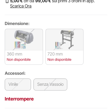
5
,00
€
off da
99
,00
€
sui primi 3 ordini in app.
Scarica Ora
Dimensione:
360 mm
720 mm
Non disponibile
Non disponibile
Accessori:
Vinile
Senza Vassoio
Interrompere