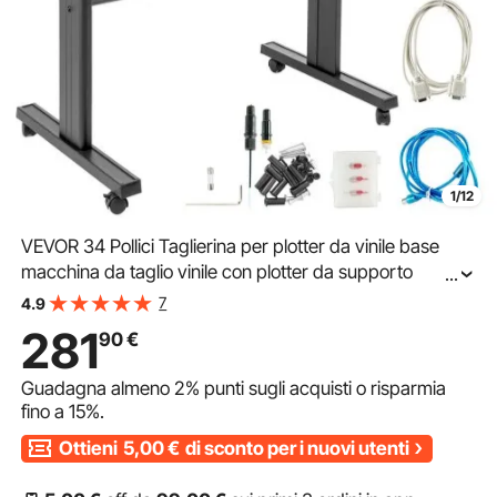
1/12
VEVOR 34 Pollici Taglierina per plotter da vinile base
macchina da taglio vinile con plotter da supporto
...
Creazione di segni di velocità di forza regolabile
7
4.9
281
90
€
Guadagna almeno
2%
punti sugli acquisti o risparmia
fino a
15%
.
Ottieni
5,00
€
di sconto per i nuovi utenti