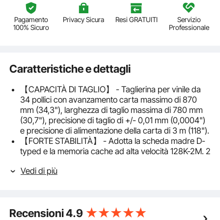
Pagamento
Privacy Sicura
Resi GRATUITI
Servizio
100% Sicuro
Professionale
Caratteristiche e dettagli
【CAPACITÀ DI TAGLIO】 - Taglierina per vinile da
34 pollici con avanzamento carta massimo di 870
mm (34,3"), larghezza di taglio massima di 780 mm
(30,7"), precisione di taglio di +/- 0,01 mm (0,0004")
e precisione di alimentazione della carta di 3 m (118").
【FORTE STABILITÀ】 - Adotta la scheda madre D-
typed e la memoria cache ad alta velocità 128K-2M. 2
Rulli di pressione a doppia molla e una zigrinatura in
Vedi di più
alluminio assicurano che l'alimentazione della carta
non si discosti dalle lunghe distanze.
【CONTROLLO DIGITALE】 - Viene fornito con
schermo LCD illuminato e ampio pannello di controllo.
Recensioni
4.9
Con pressione di taglio 10-500 g regolabile e velocità