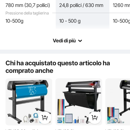
780 mm (30,7 pollici)
24,8 pollici / 630 mm
1260 mm
interni, creazione di etichette, industria automobilistica, design della
moda, ecc.
Pressione della taglierina
Capacità di taglio
10-500g
10 - 500 g
10-500
Forte stabilità
Controllo digitale
Alta compatibilità
Vedi di più
Chi ha acquistato questo articolo ha
comprato anche