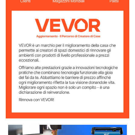
Pressione della
10-500g
taglierina
10-800 mm al secondo
Velocità di taglio
128K-2M
Memoria
Precisione di
0,0004" (0,01 mm)
ripetizione
20,3 kg
Peso lordo