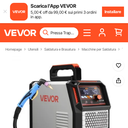
Scarica l'App VEVOR
Installare
5
,00
€
off da
99
,00
€
sui primi 3 ordini
in app.
Homepage
Utensili
Saldatura e Brasatura
Macchine per Saldatura
Tagl