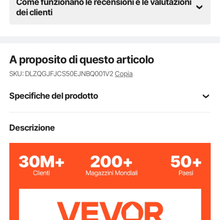
Come funzionano le recensioni e le valutazioni
dei clienti
A proposito di questo articolo
SKU: DLZQGJFJCS50EJNBQ001V2
Copia
Specifiche del prodotto
Numero modello
Descrizione
CUT-50
articolo
Taglierina al plasma senza
Tipo
contatto
Tensione di
220 V CA
ingresso