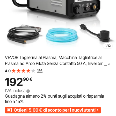
1/12
VEVOR Taglierina al Plasma, Macchina Tagliatrice al
Plasma ad Arco Pilota Senza Contatto 50 A, Inverter
...
IGBT, Display Digitale con Funzione 2T/4T Tempo PA/PT,
156
4.0
Riparazioni Domestiche Officine
192
90
€
IVA inclusa
Guadagna almeno
2%
punti sugli acquisti o risparmia
fino a
15%
.
Ottieni
5,00
€
di sconto per i nuovi utenti