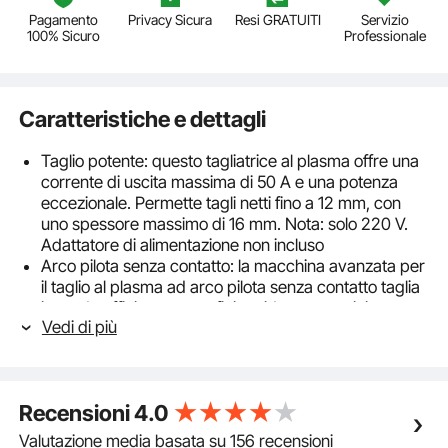
Pagamento
Privacy Sicura
Resi GRATUITI
Servizio
100% Sicuro
Professionale
Caratteristiche e dettagli
Taglio potente: questo tagliatrice al plasma offre una
corrente di uscita massima di 50 A e una potenza
eccezionale. Permette tagli netti fino a 12 mm, con
uno spessore massimo di 16 mm. Nota: solo 220 V.
Adattatore di alimentazione non incluso
Arco pilota senza contatto: la macchina avanzata per
il taglio al plasma ad arco pilota senza contatto taglia
in modo efficiente superfici ruvide e arrugginite senza
Vedi di più
contatto diretto con il metallo, qualità di taglio
superiore
Controllo intelligente del taglio al plasma: tempo di
taglio regolabile (1-6 s) e tempo di pausa (0,1-3 s).
Recensioni
4.0
Funzioni 2T/4T: 2T fornisce un taglio semiautomatico
per attività brevi e precise, mentre 4T fornisce un
Valutazione media basata su 156 recensioni