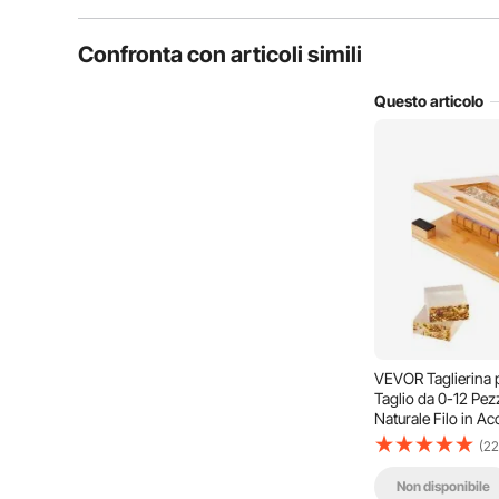
Domande tipiche sul prodotto:
Confronta con articoli simili
il prodotto è durevole?
Questo articolo
Fai la prima domanda
È possibile regolare facilmente la tensione dei fili, in
fatto a mano, candele o altri progetti creativi, offre
processo d
VEVOR Taglierina
Taglio da 0-12 Pez
Naturale Filo in Acc
Strumento di Tagli
(22
Taglio Multiuso di
Non disponibile