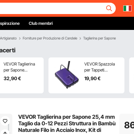
Ispirazione
Club membri
'Artigianato
Forniture per Produzione di Candele
Taglierina per Sapone
acerti
VEVOR Taglierina
VEVOR Spazzola
per Sapone
per Tappeti
Spessore Regolabile
Manuale, Spazzola
32
,90
€
19
,90
€
da 0 a 5,08 cm
con Capacità
Tensione del Filo
Contenitore della
Regolabile in
Polvere 300 ml,
Acciaio
Facile da Svuotare,
Inossidabile,
Larghezza di Pulizia
Taglierina Fatta a
17 cm, per Tappeti,
VEVOR Taglierina per Sapone 25,4 mm
Mano per Candele,
Peli di Animali
8
Taglio da 0-12 Pezzi Struttura in Bambù
Strumento di Taglio
Domestici, Viola
Naturale Filo in Acciaio Inox, Kit di
Fai da Te