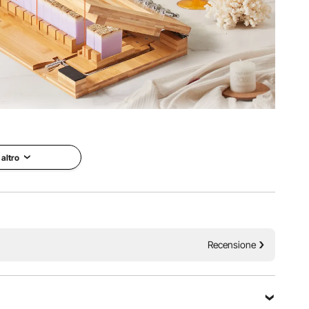
sapone, è possibile creare 12 pezzi di sapone perfette a
eciso della fessura garantisce l'uniformità di ogni taglio,
ne di sapone fatto in casa.
 altro
Recensione