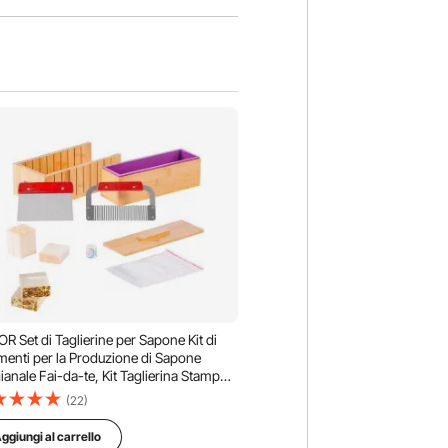
R Set di Taglierine per Sapone Kit di
menti per la Produzione di Sapone
gianale Fai-da-te, Kit Taglierina Stampo
ilicone per Sapone max. 1301 mL con
(22)
ola in Bambù 278 x 142 x 93 mm
ggiungi al carrello