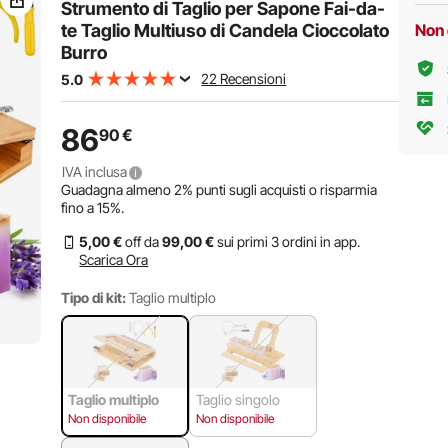
Strumento di Taglio per Sapone Fai-da-
te Taglio Multiuso di Candela Cioccolato
Non 
Burro
22 Recensioni
5.0
86
90
€
IVA inclusa
Guadagna almeno
2%
punti sugli acquisti o risparmia
fino a
15%
.
5
,00
€
off da
99
,00
€
sui primi 3 ordini in app.
Scarica Ora
Tipo di kit:
Taglio multiplo
Taglio multiplo
Taglio singolo
Non disponibile
Non disponibile