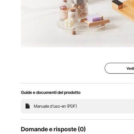
Grazie al design a 12 segmenti della taglierina per 
spessore di 25,4 mm in un solo passaggio. Il design pr
facilitando la produzio
Vedi
Guide e documenti del prodotto
Manuale d'uso-en (PDF)
Domande e risposte (0)