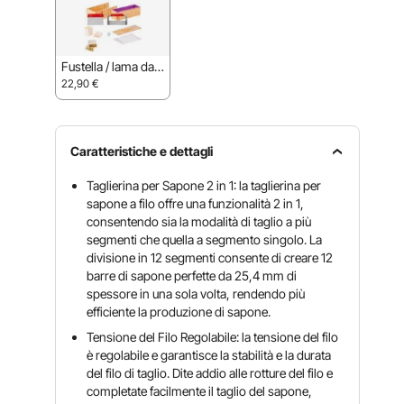
Fustella / lama da t
aglio / scatola da ta
22,90
€
glio
Caratteristiche e dettagli
Taglierina per Sapone 2 in 1: la taglierina per
sapone a filo offre una funzionalità 2 in 1,
consentendo sia la modalità di taglio a più
segmenti che quella a segmento singolo. La
divisione in 12 segmenti consente di creare 12
barre di sapone perfette da 25,4 mm di
spessore in una sola volta, rendendo più
efficiente la produzione di sapone.
Tensione del Filo Regolabile: la tensione del filo
è regolabile e garantisce la stabilità e la durata
del filo di taglio. Dite addio alle rotture del filo e
completate facilmente il taglio del sapone,