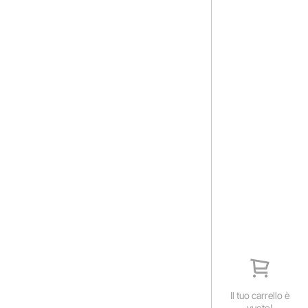
Il tuo carrello è
vuoto!