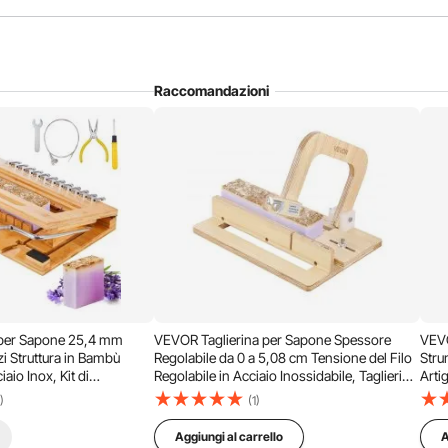
Raccomandazioni
 modo che non si rompano facilmente. Che si tratti di sapone
 una maggiore sicurezza e praticità, rendendo più fluido il
i lavorazione.
 per Sapone 25,4 mm
VEVOR Taglierina per Sapone Spessore
VEVO
zi Struttura in Bambù
Regolabile da 0 a 5,08 cm Tensione del Filo
Stru
iaio Inox, Kit di
Regolabile in Acciaio Inossidabile, Taglierina
Arti
o per Sapone Fai-da-te
Fatta a Mano per Candele, Strumento di
in S
)
(1)
 Candela Cioccolato Burro
Taglio Fai da Te
Scat
Aggiungi al carrello
A