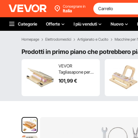
Consegnare in
Italia
Categorie
Offerte
I più venduti
Nuovo
Homepage
Elettrodomestici
Artigianato e Cucito
Macchine per l
Prodotti in primo piano che potrebbero pi
VEVOR
Tagliasapone per
Max 12 Saponette di
101
,99
€
Spessore 2,5 cm,
Struttura in Legno
con Filo in Acciaio
Inox, con Fili di
Ricambio,
Strumento di Taglio
Multiuso per Saponi
Candele Artigianali
Fai Da Te