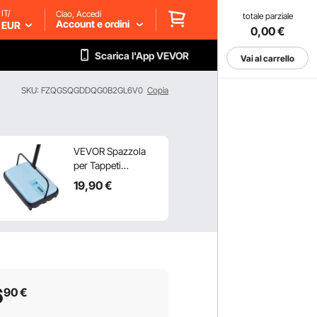
IT/
Ciao, Accedi
totale parziale
Account e ordini
EUR
0,00
€
Scarica l'App VEVOR
Vai al carrello
SKU: FZQGSQGDDQG0B2GL6V0
Copia
VEVOR Spazzola
per Tappeti
Manuale, Spazzola
19
,90
€
con Capacità
Contenitore della
Polvere 300 ml,
Facile da Svuotare,
Larghezza di Pulizia
17 cm, per Tappeti,
Peli di Animali
6
90
€
Domestici, Blu