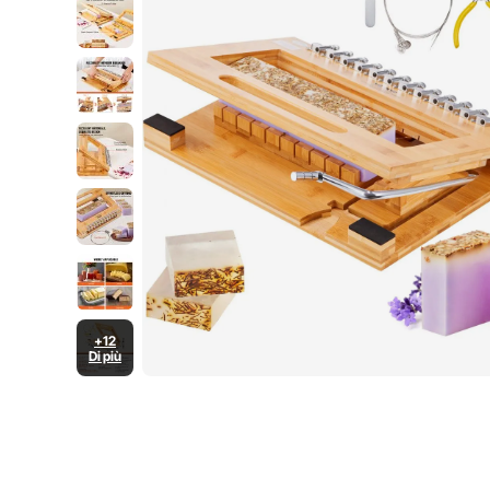
+12
Di più