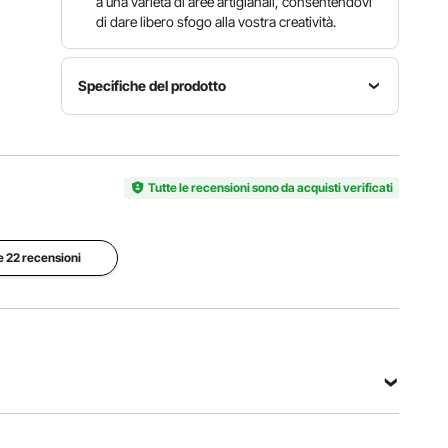
a una varietà di aree artigianali, consentendovi
di dare libero sfogo alla vostra creatività.
Specifiche del prodotto
Materiali
Numero di
Metodo di
principali
modello
taglio
bambù +
dell'articolo
Taglio a
Tutte le recensioni sono da acquisti verificati
acciaio
KH-Q05
filo
inox 201
Lunghezza
le 22 recensioni
Diametro
totale del
del filo di
Segmento
filo da
taglio
di taglio
taglio
Φ11/32
massimo
15,55
pollici /
12
pollici /
0,3 mm
395 mm
Vedi tutte le specifiche