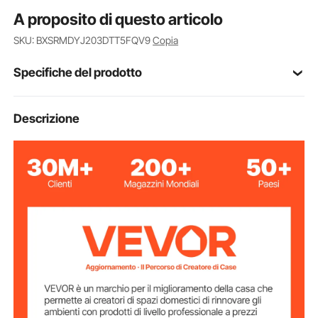
A proposito di questo articolo
SKU: BXSRMDYJ203DTT5FQV9
Copia
Specifiche del prodotto
Numero modello
Descrizione
Y8
articolo
2-8,5 pollici / 50,8-215,9
Formato di
stampa
mm
Bluetooth+USB
Connettività
203 DPI
Risoluzione
Capacità della
2600 mAh
batteria