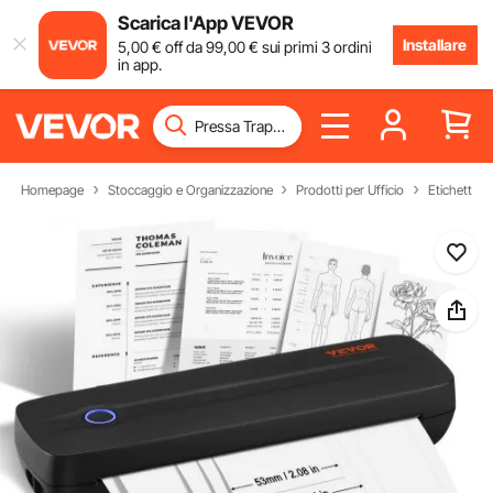
Scarica l'App VEVOR
Installare
5
,00
€
off da
99
,00
€
sui primi 3 ordini
in app.
Homepage
Stoccaggio e Organizzazione
Prodotti per Ufficio
Etichettatu