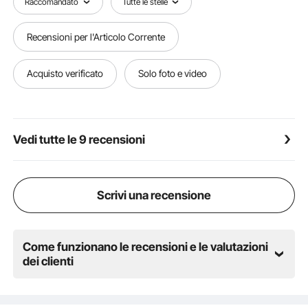
Raccomandato
Tutte le stelle
regolare della carta e riduce l'arricciatura in modo
che ogni stampa sia nitida.
Recensioni per l'Articolo Corrente
Elevata compatibilità: sia che utilizzi un telefono
Android, un tablet PC iOS o un laptop, la nostra
stampante mobile wireless può essere facilmente
Acquisto verificato
Solo foto e video
collegata tramite Bluetooth o USB. Goditi la stampa
perfetta su tutti i dispositivi senza limitazioni.
Vedi tutte le 9 recensioni
Scrivi una recensione
Come funzionano le recensioni e le valutazioni
dei clienti