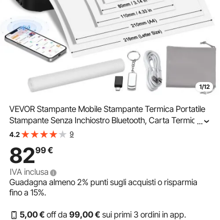
1/12
VEVOR Stampante Mobile Stampante Termica Portatile
Stampante Senza Inchiostro Bluetooth, Carta Termica
...
A4 A5 Compatibile con iOS/Android/Laptop, Stampante
9
4.2
da Viaggio 203 DPI in Ufficio Casa Nero
82
99
€
IVA inclusa
Guadagna almeno
2%
punti sugli acquisti o risparmia
fino a
15%
.
5
,00
€
off da
99
,00
€
sui primi 3 ordini in app.