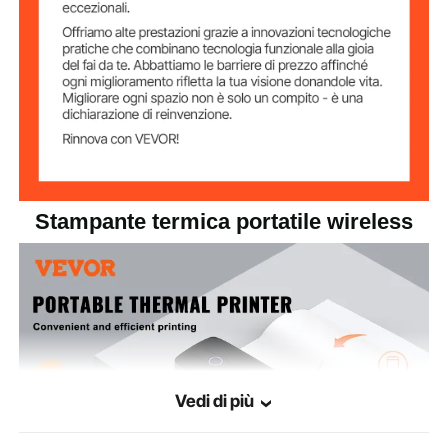
Compatibilità di
Android, iOS, laptop
sistema
Metodo di
carta in rotolo + carta piegata
caricamento della
carta
Velocità di stampa
15 mm / 0,59 pollici
(ogni secondo)
Stampante termica portatile wireless
2,09 libbre/0,95 kg
Peso del prodotto
290 x 90 x 60 mm / 11,42 x
Dimensioni del
prodotto
3,54 x 2,36 pollici
Vedi di più