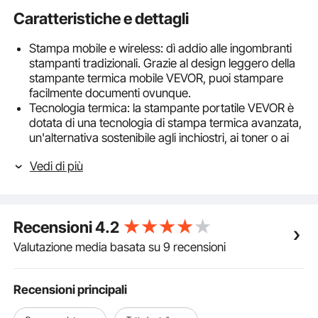
Caratteristiche e dettagli
Stampa mobile e wireless: dì addio alle ingombranti
stampanti tradizionali. Grazie al design leggero della
stampante termica mobile VEVOR, puoi stampare
facilmente documenti ovunque.
Tecnologia termica: la stampante portatile VEVOR è
dotata di una tecnologia di stampa termica avanzata,
un'alternativa sostenibile agli inchiostri, ai toner o ai
nastri tradizionali. Goditi un'esperienza di stampa
Vedi di più
pulita ed economica, efficiente e rispettosa
dell'ambiente, che garantisce sempre risultati
eccezionali.
Formati carta versatili: libera la tua creatività con
Recensioni
4.2
l'alimentazione carta regolabile della stampante
senza inchiostro VEVOR. Gestisce formati carta da 2
Valutazione media basata su 9 recensioni
a 8,5 pollici (da 50,8 a 215,9 mm), rendendolo ideale
per qualsiasi cosa, dalle piccole etichette ai
documenti in formato Lettera standard.
Recensioni principali
Tecnologia anti-arricciatura: la nostra esclusiva
tecnologia di arricciatura garantisce un'alimentazione