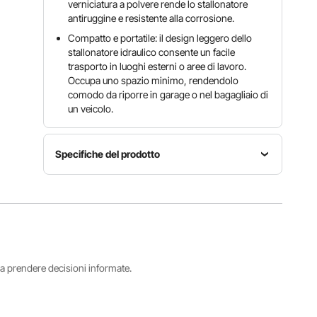
verniciatura a polvere rende lo stallonatore
antiruggine e resistente alla corrosione.
Compatto e portatile: il design leggero dello
stallonatore idraulico consente un facile
trasporto in luoghi esterni o aree di lavoro.
Occupa uno spazio minimo, rendendolo
comodo da riporre in garage o nel bagagliaio di
un veicolo.
Specifiche del prodotto
Dimensioni
Dimensioni
della
del
pompa
Numero
prodotto
dell'olio
modello
18,5 × 5,6
10,4 ×5,3
articolo
× 12,6
×7,8
ECBS01
pollici/470
pollici/264
i a prendere decisioni informate.
×142×320
×135×198
mm
mm