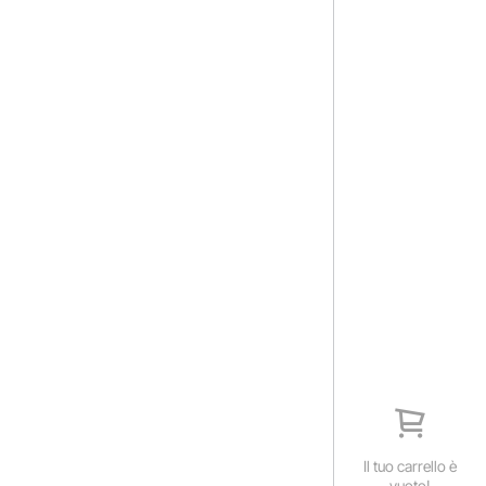
Il tuo carrello è
vuoto!