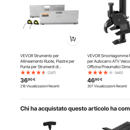
attrezzature agricole. Fornisce versatilità e pra
VEVOR Strumento per
VEVOR Smontagomme 
Allineamento Ruote, Piastre per
per Autocarro ATV Veicol
Punta per Strumenti di
Officina Pneumatici Dim
Allineamento 2 Pezzi, Piastra per
Compatibili 96,5-106,7
(247)
(445)
Strumenti per Misurazione
Stallonatore Manuale pe
36
46
90
€
90
€
dell'Angolo della Punta in Acciaio
Pneumatici da Garage Of
218 Visualizzazioni Recenti
307 Visualizzazioni Recenti
Inox, 4 Aste di Allineamento
Camion Autocarro Peso
Chi ha acquistato questo articolo ha co
L'artiglio anteriore a gancio con design ispessito e
senza causare usura o danni. Il suo piede si inserisc
presa salda e preve