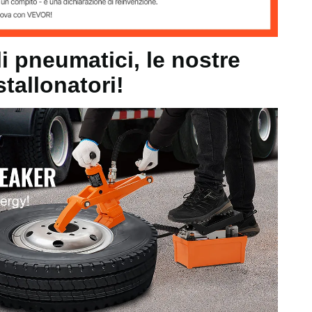
0 bar)
li pneumatici, le nostre
10 mm
stallonatori!
,9 kg