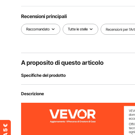
Recensioni principali
Raccomandato
Tutte le stelle
Recensioni per l'Ar
A proposito di questo articolo
Specifiche del prodotto
Numero modello articolo
ECBS01
Descrizione
Dimensioni del prodotto
18,5 × 5,6 × 1
Dimensioni della pompa dell'olio
10,4 ×5,3 ×7,8