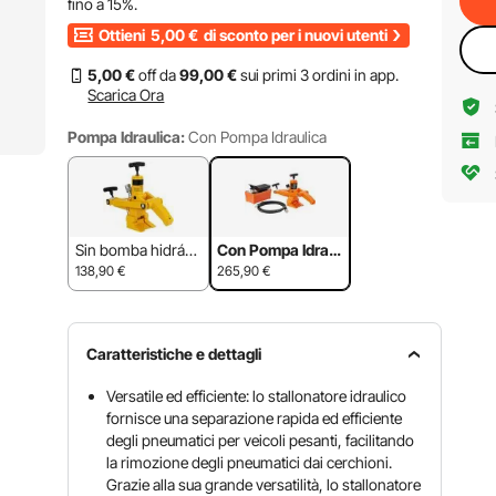
fino a
15%
.
Ottieni
5,00
€
di sconto per i nuovi utenti
5
,00
€
off da
99
,00
€
sui primi 3 ordini in app.
Scarica Ora
Pompa Idraulica:
Con Pompa Idraulica
Sin bomba hidráuli
Con Pompa Idraul
ca
ica
138,90
€
265,90
€
Caratteristiche e dettagli
Versatile ed efficiente: lo stallonatore idraulico
fornisce una separazione rapida ed efficiente
degli pneumatici per veicoli pesanti, facilitando
la rimozione degli pneumatici dai cerchioni.
Grazie alla sua grande versatilità, lo stallonatore