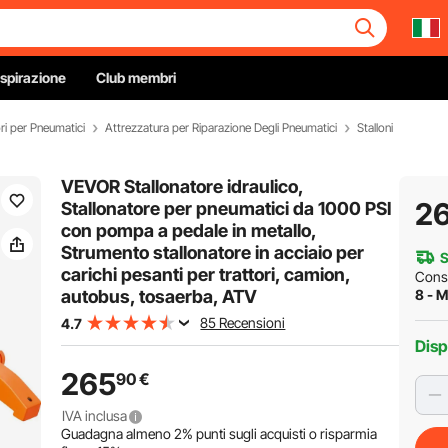
Ispirazione
Club membri
ri per Pneumatici
Attrezzatura per Riparazione Degli Pneumatici
Stalloni
VEVOR Stallonatore idraulico,
2
Stallonatore per pneumatici da 1000 PSI
con pompa a pedale in metallo,
Strumento stallonatore in acciaio per
S
carichi pesanti per trattori, camion,
Cons
autobus, tosaerba, ATV
8 - M
85 Recensioni
4.7
Disp
265
90
€
IVA inclusa
Guadagna almeno
2%
punti sugli acquisti o risparmia