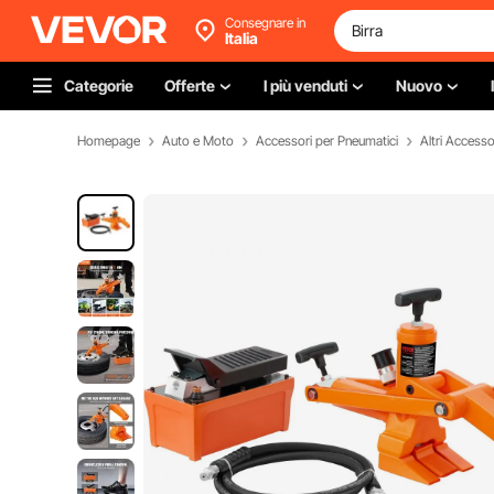
Consegnare in
Italia
Categorie
Offerte
I più venduti
Nuovo
Homepage
Auto e Moto
Accessori per Pneumatici
Altri Accesso