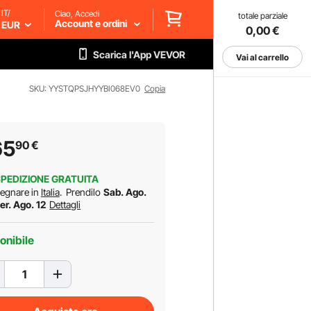
IT/
Ciao, Accedi
totale parziale
Account e ordini
EUR
0,00
€
Scarica l'App VEVOR
Vai al carrello
SKU: YYSTQPSJHYYBI068EV0
Copia
65
90
€
PEDIZIONE GRATUITA
egnare in
Italia
.
Prendilo
Sab. Ago.
er. Ago. 12
Dettagli
onibile