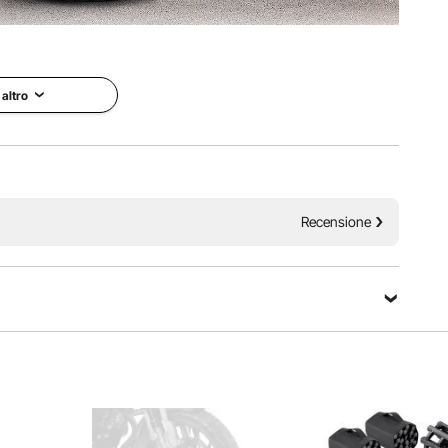
separazione pneumatico-cerchio! Progettato per affrontare
on, autobus, tosaerba, ATV e golf cart.
 altro
Recensione
datto a vari veicoli, tra cui automobili, camion, SUV e