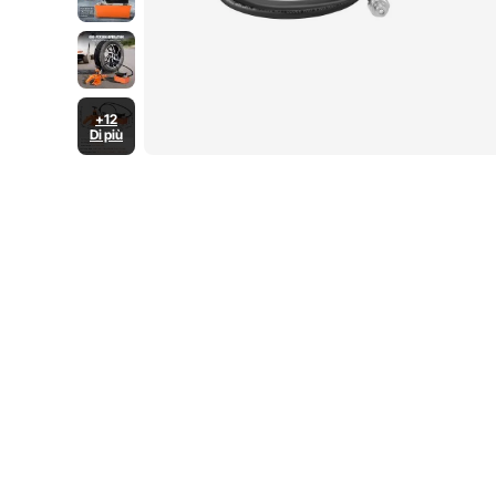
+12
Di più