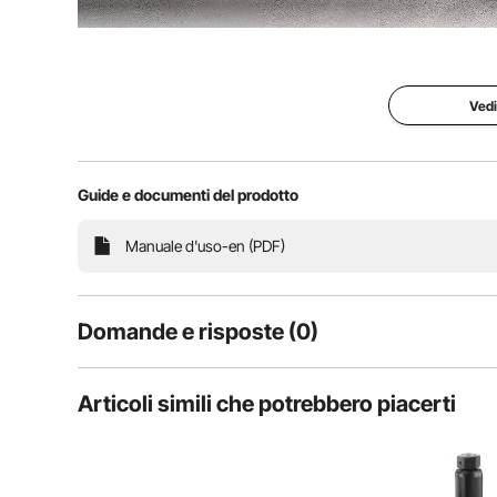
Uno strumento versatile ed efficiente per una rapida 
vari veicoli tra cui trattori, cami
Vedi
Guide e documenti del prodotto
Manuale d'uso-en (PDF)
Domande e risposte (0)
Domande tipiche sul prodotto:
Articoli simili che potrebbero piacerti
il prodotto è durevole?
Fai la prima domanda
Lo stallonatore idraulico con forza di 1000 psi è a