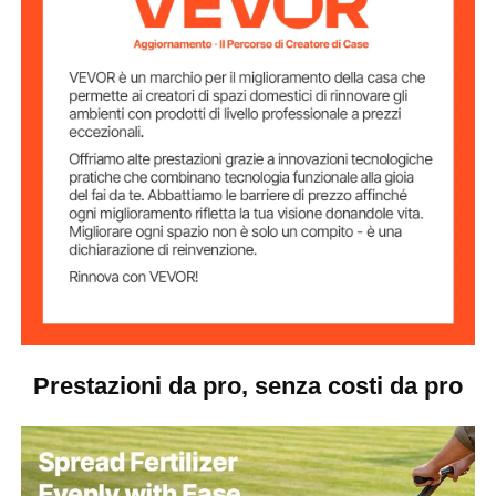
Materiale
acciaio Q235
principale
Nero
Colore
11,7 kg / 25,8 libbre
Peso del prodotto
70x40x125 cm /
Dimensioni del
prodotto
27,6x15,7x49,2 pollici
Larghezza del
30 cm / 11,8 pollici
manico
Dimensioni del
60x40 cm / 23,6x15,7 pollici
tamburo
Prestazioni da pro, senza costi da pro
Diametro
28,2 cm / 11,1 pollici
dell'apertura del
tamburo