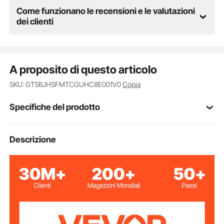
Come funzionano le recensioni e le valutazioni
dei clienti
A proposito di questo articolo
SKU: GTSBJHSFMTCGUHC8E001V0
Copia
Specifiche del prodotto
Numero modello
Descrizione
TI-026H
articolo
Larghezza di
61 cm / 24 pollici
apertura
76,5 L / 2,7 piedi cubi
Capacità