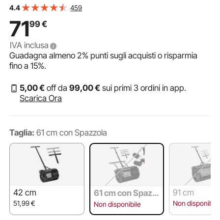
per Distribuzione di Muschio da Prato Maniglia a Spinta
459
4.4
Altezza Regolabile, Spandiconcime per Prato
71
99
€
IVA inclusa
Guadagna almeno
2%
punti sugli acquisti o risparmia
fino a
15%
.
5
,00
€
off da
99
,00
€
sui primi 3 ordini in app.
Scarica Ora
Taglia:
61 cm con Spazzola
42 cm
91 cm
61 cm con Spazz
ola
51,99
€
Non disponibile
Non disponibile