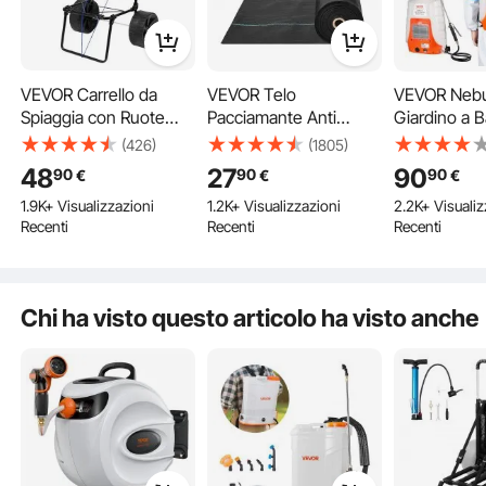
Costruzione robusta
VEVOR Carrello da
VEVOR Telo
VEVOR Nebu
Spiaggia con Ruote
Pacciamante Anti
Giardino a B
Grandi Per Sabbia,
Erbacce 1x50 m
Spalla Serba
(426)
(1805)
Vassoio di Carico 380 x
Geotessile Tessuto
Ugelli Sostitu
48
27
90
90
90
90
€
€
€
386 mm, Carrello Da
Anti-Ricrescita delle
Pezzi con B
1.9K+ Visualizzazioni
1.2K+ Visualizzazioni
2.2K+ Visualiz
Trasporto Pieghevole
Erbacce Sotto Ghiaia
per Irrigazi
Recenti
Recenti
Recenti
Ruote PE Piene 254
100 g/m², Telo PP
Orto Serra P
mm, Per picnic,
Permeabile Resistente
Irroratrice S
Campeggio, Spiaggia,
agli Strappi per
a Zaino a P
Pesca, Carico 31 kg
Paesaggistica,
6,2bar
Chi ha visto questo articolo ha visto anche
Copertura Terreno
Facile da usare
Altezza regolabile