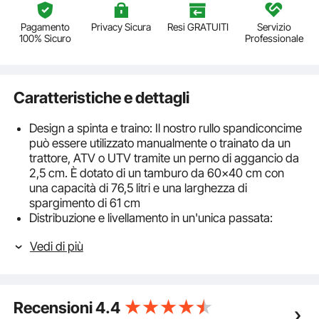
Pagamento
Privacy Sicura
Resi GRATUITI
Servizio
100% Sicuro
Professionale
Caratteristiche e dettagli
Design a spinta e traino: Il nostro rullo spandiconcime
può essere utilizzato manualmente o trainato da un
trattore, ATV o UTV tramite un perno di aggancio da
2,5 cm. È dotato di un tamburo da 60x40 cm con
una capacità di 76,5 litri e una larghezza di
spargimento di 61 cm
Distribuzione e livellamento in un'unica passata:
Questo spanditorba è dotato di una spazzola
Vedi di più
livellatrice che si abbassa rilasciando la clip a D,
consentendo la distribuzione e il livellamento
simultanei
Costruito per durare: Realizzato in acciaio al carbonio,
Recensioni
4.4
questo rullo spandiconcime ha una finitura verniciata