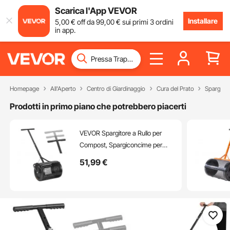
Scarica l'App VEVOR
Installare
5
,00
€
off da
99
,00
€
sui primi 3 ordini
in app.
Homepage
All'Aperto
Centro di Giardinaggio
Cura del Prato
Spargitor
Prodotti in primo piano che potrebbero piacerti
VEVOR Spargitore a Rullo per
Compost, Spargiconcime per
Terreno Larghezza 91 cm con
51
,99
€
Rullo a Rete Spargitore con
Impugnatura a Forma di T per
Prato Altezza Regolabile,
Spandiconcime per Prato