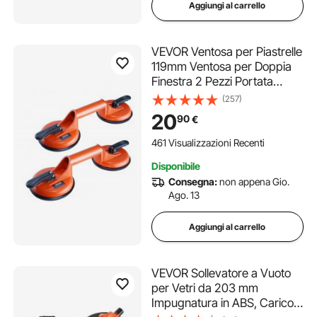
Aggiungi al carrello
VEVOR Ventosa per Piastrelle
119mm Ventosa per Doppia
Finestra 2 Pezzi Portata
150kg con Maniglia in Lega di
(257)
Alluminio Ventosa di
20
90
€
Sollevamento Industriale per
Lastre di Vetro Piastrelle
461 Visualizzazioni Recenti
Metallo Legno
Disponibile
Consegna:
non appena Gio.
Ago. 13
Aggiungi al carrello
VEVOR Sollevatore a Vuoto
per Vetri da 203 mm
Impugnatura in ABS, Carico