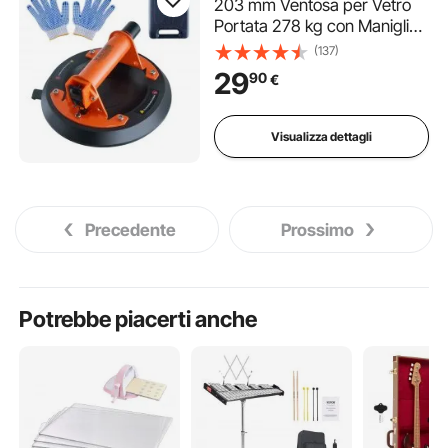
203 mm Ventosa per Vetro
Portata 278 kg con Maniglia
in ABS Scatola da Trasporto
(137)
in PP, Ventosa per
29
90
€
Sollevamento Industriale per
Lastre di Vetro Piastrelle
Metallo Legno
Visualizza dettagli
Precedente
Prossimo
Potrebbe piacerti anche