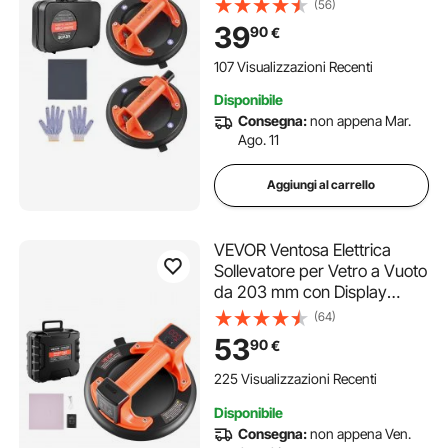
di 180 kg, Utensile a Ventosa
(56)
per Piastrelle con Custodia
39
90
€
per Trasporto per Sollevare
Piastrelle di Grandi
107 Visualizzazioni Recenti
Dimensioni, 2pz
Disponibile
Consegna:
non appena Mar.
Ago. 11
Aggiungi al carrello
VEVOR Ventosa Elettrica
Sollevatore per Vetro a Vuoto
da 203 mm con Display
Digitale, Capacità di
(64)
Sollevamento Massima di
53
90
€
200 kg, per Piastrelle per
Impieghi Gravosi per
225 Visualizzazioni Recenti
Sollevare Piastrelle
Disponibile
Consegna:
non appena Ven.