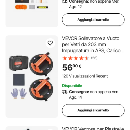
Consegna:
non appena Mer.
Ago. 12
Aggiungi al carrello
VEVOR Sollevatore a Vuoto
per Vetri da 203 mm
Impugnatura in ABS, Carico
di 195 kg, Utensile a Ventosa
(56)
per Piastrelle con Custodia
56
90
€
per Trasporto per Sollevare
Piastrelle di Grandi
120 Visualizzazioni Recenti
Dimensioni, 2pz
Disponibile
Consegna:
non appena Ven.
Ago. 14
Aggiungi al carrello
VEVOR Ventosa per Piastrelle