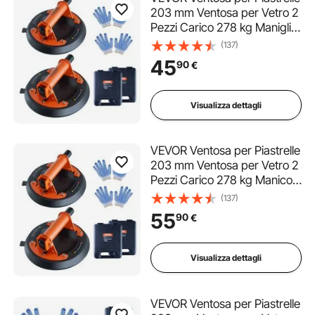
203 mm Ventosa per Vetro 2
Pezzi Carico 278 kg Maniglia
in ABS PP Scatola da
(137)
Trasporto, Ventosa per
45
90
€
Sollevamento Industriale per
Lastre di Vetro Piastrelle
Metallo Legno
Visualizza dettagli
VEVOR Ventosa per Piastrelle
203 mm Ventosa per Vetro 2
Pezzi Carico 278 kg Manico
in Acciaio PP Scatola da
(137)
Trasporto Ventosa per
55
90
€
Sollevamento Industriale per
Lastre di Vetro Piastrelle
Metallo Legno
Visualizza dettagli
VEVOR Ventosa per Piastrelle