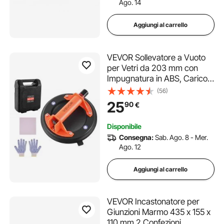
Ago. 14
Aggiungi al carrello
VEVOR Sollevatore a Vuoto
per Vetri da 203 mm con
Impugnatura in ABS, Carico
di 180 kg, Utensile a Ventosa
(56)
per Piastrelle con Custodia
25
90
€
per il Trasporto per Sollevare
Piastrelle di Grandi
Disponibile
Dimensioni
Consegna:
Sab. Ago. 8 - Mer.
Ago. 12
Aggiungi al carrello
VEVOR Incastonatore per
Giunzioni Marmo 435 x 155 x
110 mm 2 Confezioni,