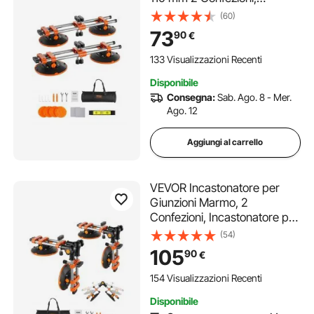
posizionatore per giunti in
(60)
granito con Ventose a Vuoto
73
90
€
da 152 mm giuntatrice per
giunti e livellamento,
133 Visualizzazioni Recenti
Regolabile a 180°
Disponibile
Consegna:
Sab. Ago. 8 - Mer.
Ago. 12
Aggiungi al carrello
VEVOR Incastonatore per
Giunzioni Marmo, 2
Confezioni, Incastonatore per
Piastrelle con Ventose a
(54)
Vuoto da 152 mm Giuntatrice
105
90
€
per Giunzioni e Livellamento
delle Giunzioni, Regolabile da
154 Visualizzazioni Recenti
90° a 270°
Disponibile