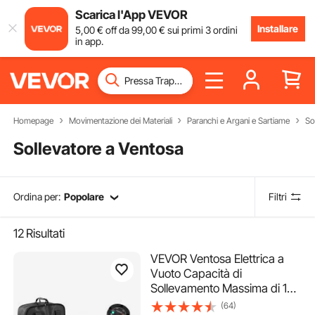
Scarica l'App VEVOR
Installare
5
,00
€
off da
99
,00
€
sui primi 3 ordini
in app.
Homepage
Movimentazione dei Materiali
Paranchi e Argani e Sartiame
So
Sollevatore a Ventosa
Ordina per:
Popolare
Filtri
12
Risultati
VEVOR Ventosa Elettrica a
Vuoto Capacità di
Sollevamento Massima di 170
kg, Sollevatore a Vuoto per
(64)