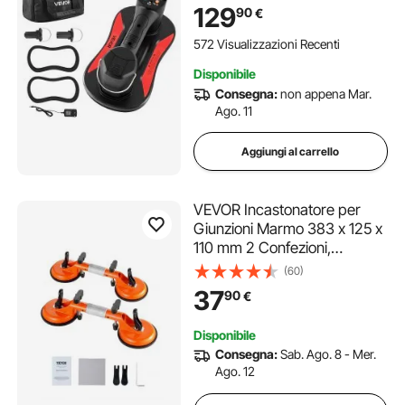
Vetri con Display Digitale, per
129
90
€
Piastrelle per Impieghi
Gravosi per Sollevare
572 Visualizzazioni Recenti
Piastrelle
Disponibile
Consegna:
non appena Mar.
Ago. 11
Aggiungi al carrello
VEVOR Incastonatore per
Giunzioni Marmo 383 x 125 x
110 mm 2 Confezioni,
Incastonatore per Piastrelle
(60)
con Ventose a Vuoto da 125
37
90
€
mm Giuntatore per Giunzioni
e Livellamento, Regolabile a
Disponibile
180°
Consegna:
Sab. Ago. 8 - Mer.
Ago. 12