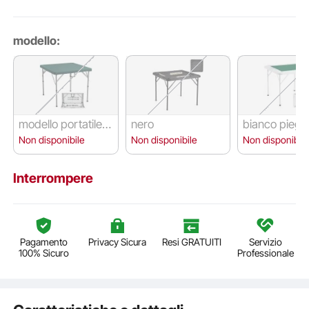
modello:
modello portatile p
nero
bianco piegh
ieghevole bianco
Non disponibile
Non disponibile
Non disponibile
Interrompere
Pagamento
Privacy Sicura
Resi GRATUITI
Servizio
100% Sicuro
Professionale