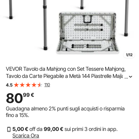
1/12
VEVOR Tavolo da Mahjong con Set Tessere Mahjong,
Tavolo da Carte Piegabile a Metà 144 Piastrelle Majiang
...
3 Dadi, Tavolo da Domino Portatile Bi-Pieghevole con
110
4.5
Piano Verde Resistente all'Usura Maniglia
80
99
€
Guadagna almeno
2%
punti sugli acquisti o risparmia
fino a
15%
.
5
,00
€
off da
99
,00
€
sui primi 3 ordini in app.
Scarica Ora