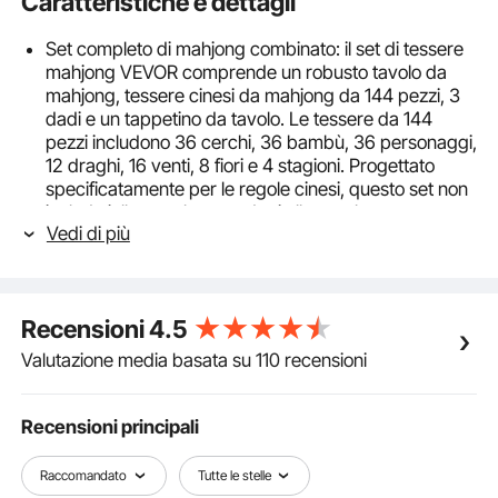
Caratteristiche e dettagli
Set completo di mahjong combinato: il set di tessere
mahjong VEVOR comprende un robusto tavolo da
mahjong, tessere cinesi da mahjong da 144 pezzi, 3
dadi e un tappetino da tavolo. Le tessere da 144
pezzi includono 36 cerchi, 36 bambù, 36 personaggi,
12 draghi, 16 venti, 8 fiori e 4 stagioni. Progettato
specificatamente per le regole cinesi, questo set non
include jolly o rack, non adatti alle regole
Vedi di più
americane/occidentali.
Piegabile a metà, facile trasportabilità: il nostro tavolo
da gioco portatile pieghevole con maniglia per il
trasporto può essere facilmente piegato a metà. Una
Recensioni
4.5
volta aperto, funge da tavolo da gioco o da
campeggio; Una volta piegato, si trasforma in una
Valutazione media basata su 110 recensioni
scatola portaoggetti, dove riporre comodamente le
tessere e gli accessori del mahjong.
Robusto e durevole: il nostro tavolo pieghevole per
Recensioni principali
carte da 4 giocatori è realizzato in polietilene ad alta
densità (HDPE), resistente e impermeabile. Il suo tubo
Raccomandato
Tutte le stelle
in acciaio senza saldatura ad alta densità è resistente