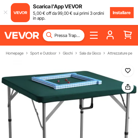
Scarica l'App VEVOR
Installare
5
,00
€
off da
99
,00
€
sui primi 3 ordini
in app.
Homepage
Sport e Outdoor
Giochi
Sala da Gioco
Attrezzature per 