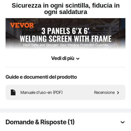
Sicurezza in ogni scintilla, fiducia in
ogni saldatura
Vedi di più
Guide e documenti del prodotto
Manuale d'uso-en (PDF)
Recensione
Lo schermo per saldatura VEVOR a 3 pannelli da 6 x 6 FT con telaio è qui per
offrire un'eccezionale resistenza alla fiamma, protezione UV a 6 livelli, telaio
stabile e ruote girevoli a 12 x 360°, che lo rendono il compagno ideale per uno
Domande & Risposte (1)
spazio di lavoro sicuro.