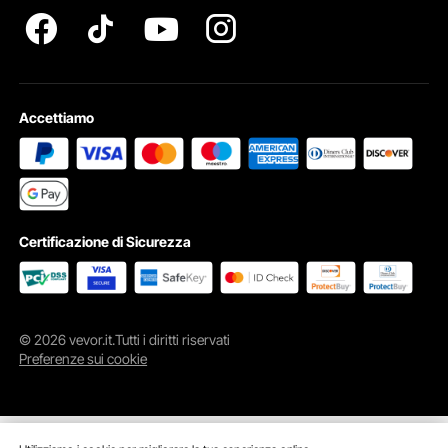
Lo schermo di saldatura ignifugo è dotato di una robusta
struttura in metallo. Questa struttura è progettata per
evitare il ribaltamento. Garantisce che lo schermo rimanga
stabile durante l'uso. La struttura robusta aumenta la
durevolezza complessiva. La struttura sostiene
Accettiamo
efficacemente i pannelli in vinile. Li mantiene allineati e
sicuri. La stabilità della struttura è fondamentale per la
sicurezza. Innanzitutto, la sicurezza è importante. Eviti
incidenti e ti assicuri di avere uno spazio di lavoro
affidabile. È super facile da montare e smontare. Quindi, lo
schermo di protezione per saldatura mobile è comodo da
usare e riporre. Il nostro design robusto garantisce
Certificazione di Sicurezza
prestazioni che durano per anni a venire.
Facile da installare con occhielli metallici inclusi per un
fissaggio sicuro
Questo schermo per saldatura è facile da installare. È
© 2026 vevor.it.Tutti i diritti riservati
dotato di occhielli metallici per un fissaggio sicuro. Questi
Preferenze sui cookie
occhielli rendono il processo di installazione rapido e
semplice. È possibile fissare i pannelli al telaio utilizzando
gli occhielli. Il fissaggio sicuro assicura che lo schermo
rimanga in posizione. Questa caratteristica è importante