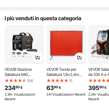
Girevoli (6 Bloccabili)
piroettanti 
UV a 6 livelli
I più venduti in questa categoria
Il nostro schermo per saldatura su ruote è realizzato in materiale vinilico ignifugo
di prima qualità, noto per la sua eccezionale resistenza alla fusione o alla
deformazione anche in ambienti ad alta temperatura.
VEVOR Stazione
VEVOR Tenda per
VEVOR Salda
Saldatura MIG
Saldatura 1,8x2,4m
da 200 A e 
Corrente Uscita 250 A,
Tenda di Protezione
Display LED
(54)
(1)
Saldatrice MIG
per Saldatura in Vinile
AC/TIG DC/T
121 Aggiunto al Carrello
234
63
395
90
90
90
€
€
€
Sinergica Portatile
Ignifugo, Parete di
AC/TIG Puls
2.3K+ Visualizzazioni
241 Visualizzazioni Recenti
2.2K+ Visualiz
Senza Gas MIG Gas
Protezione per
a Punti/MMA 
Recenti
Recenti
MMA Lift TIG MIG
Saldatura con 4 Ruote
Saldatrice a
121 Aggiunto al Carrello
PLUSE 5 in 1 IGBT
Girevoli Coperta per
Tensione 11