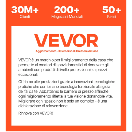
Colore rosso
Livello di
protezione UV a 6 livelli
protezione
Materiale
vinile ignifugo
principale
Numero di
24
segmenti
46,4 libbre / 21,06 kg
Peso netto
Dimensioni
6 x 6 piedi / 1,8 x 1,8 m
schermo singolo