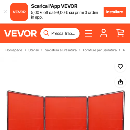
Scarica l'App VEVOR
Installare
5
,00
€
off da
99
,00
€
sui primi 3 ordini
in app.
Homepage
Utensili
Saldatura e Brasatura
Forniture per Saldatura
Acce