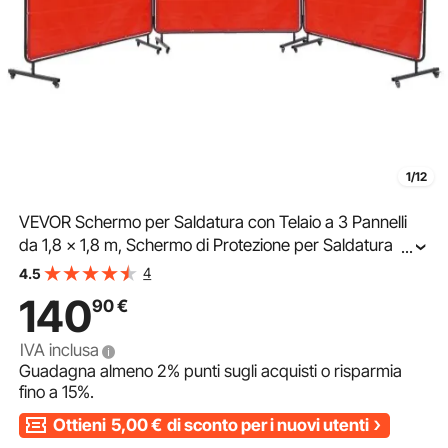
1/12
VEVOR Schermo per Saldatura con Telaio a 3 Pannelli
da 1,8 x 1,8 m, Schermo di Protezione per Saldatura in
...
Vinile Ignifugo 12 Ruote Girevoli (6 Bloccabili), per
4
4.5
Officina, Rosso
140
90
€
IVA inclusa
Guadagna almeno
2%
punti sugli acquisti o risparmia
fino a
15%
.
Ottieni
5,00
€
di sconto per i nuovi utenti