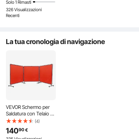
Solo 1 Rimasti
Antiaderente, VRD,
Telecomando a Filo e
di Saldatura
326 Visualizzazioni
Saldatrice ARC MMA
Wireless, per Garage
Massima 56
Recenti
per Saldatura Portatile
Fabbrica Sollevamento
Saldatrici M
Traino
Bobina
Schermo di saldatura con telaio garantisce la massima
La tua cronologia di navigazione
protezione e sicurezza
Il nostro schermo per saldatura VEVOR con telaio offre una
protezione completa. Le dimensioni 6' x 6' assicurano che
non ci siano scintille o schizzi fuoriusciti. Questo vinile
ignifugo offre un'eccellente sicurezza. Protegge dalle alte
temperature e dal metallo fuso. Un telaio stabile impedisce
il ribaltamento, aggiungendo alle sue caratteristiche di
sicurezza. Inoltre, lo schermo blocca efficacemente i raggi
UV. Ciò protegge la vista e la pelle. La protezione UV di
livello 6 è superiore. È progettato per officine di saldatura e
VEVOR Schermo per
siti industriali. Questo schermo è ideale per garantire un
Saldatura con Telaio a
ambiente di lavoro sicuro e protetto. Puoi mantenere il tuo
3 Pannelli da 1,8 x 1,8
(4)
spazio di lavoro sicuro mentre lavori in modo efficiente con
m, Schermo di
questo schermo per saldatura.
140
90
€
Protezione per
335 Visualizzazioni