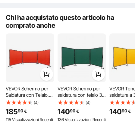
Rosso
Chi ha acquistato questo articolo ha
comprato anche
La sicurezza della saldatura inizia con la stabilità e la nostra struttura in metallo a
VEVOR Schermo per
VEVOR Schermo per
VEVOR Tend
3 pannelli offre supporto e stabilità eccellenti. Il materiale durevole e la struttura
stabile impediscono efficacemente il ribaltamento o il collasso dello schermo.
Saldatura con Telaio,
saldatura con telaio 3
saldatura a 
Schermi per Tende per
pannelli 1,8 x 1,8 m
1,8 x 1,8 m 
(4)
(4)
Saldatura a 3 Pannelli
Schermo per tenda per
protezione 
185
140
140
90
90
90
€
€
€
da 1,8 x 2,4 m,
saldatura 12 ruote
saldatura in 
115 Visualizzazioni Recenti
136 Visualizzazioni Recenti
Schermo di Protezione
ignifugo Par
per Saldatura in Vinile
protezione 
Ignifugo su 12 Ruote
saldatura co