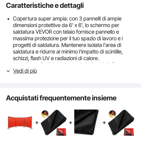
Caratteristiche e dettagli
Copertura super ampia: con 3 pannelli di ampie
dimensioni protettive da 6' x 6', lo schermo per
saldatura VEVOR con telaio fornisce pannello e
massima protezione per il tuo spazio di lavoro e i
progetti di saldatura. Mantenere isolata l'area di
saldatura e ridurre al minimo l'impatto di scintille,
schizzi, flash UV e radiazioni di calore.
Muoviti con facilità: 12 ruote girevoli a 360° (6
Vedi di più
bloccabili) offrono grande mobilità, consentendo di
spostare gli schermi a tenda di saldatura a 3 pannelli
nella posizione desiderata. 6 ruote sono dotate di
freni affidabili per la funzione di arresto rapido, che
Acquistati frequentemente insieme
consente di bloccare liberamente lo schermo e
mantenerlo stabile in posizione.
Eccezionale resistenza alla fiamma e telaio stabile:
realizzata in vinile ignifugo di alta qualità, la nostra
tenda per saldatura offre eccezionale resistenza alla
fiamma, impermeabilità e durata. In combinazione
con lo stabile telaio in metallo per evitare il