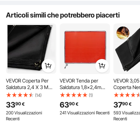
Q:
buon giorno è conforme alla normativa EN ISO
25980 (ex EN 1598)?
Articoli simili che potrebbero piacerti
A:
Sì, il prodotto è conforme alla norma EN ISO 25980.
da vevor su
Sep 21, 2025
Vedi tutte le 1 domande con risposta
VEVOR Coperta Per
VEVOR Tenda per
VEVOR 3,05
Saldatura 2,4 X 3 M
Saldatura 1,8x2,4m
Coperta Ner
Coperta In Fibra Di
Tenda di Protezione
Saldatura Co
(14)
(1)
Vetro Ignifuga Per
per Saldatura in Vinile
Fibra di Vet
33
63
37
90
90
90
€
€
€
Con un design dotato di 12 ruote girevoli, puoi ottenere senza sforzo una
Impieghi
Ignifugo, Parete di
Ignifuga per
mobilità rotazionale di 360° dello schermo di saldatura, mentre 6 ruote con freni
garantiscono un parcheggio stabile quando necessario.
200 Visualizzazioni
241 Visualizzazioni Recenti
593 Visualizz
Protezione per
Pesante per
Recenti
Recenti
Saldatura con 4 Ruote
Appendere 
Girevoli Coperta per
Proteggere 
Saldatura con
da Scintille 
Protezione UV Colore