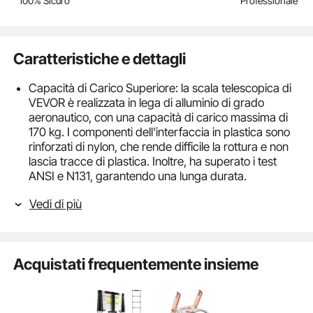
100% Sicuro
Professionale
Caratteristiche e dettagli
Capacità di Carico Superiore: la scala telescopica di
VEVOR è realizzata in lega di alluminio di grado
aeronautico, con una capacità di carico massima di
170 kg. I componenti dell'interfaccia in plastica sono
rinforzati di nylon, che rende difficile la rottura e non
lascia tracce di plastica. Inoltre, ha superato i test
ANSI e N131, garantendo una lunga durata.
Stabilità Assicurata: per migliorare la sicurezza,
Vedi di più
abbiamo apportato miglioramenti alla struttura del
gradino per quanto riguarda il materiale e la struttura,
che durerà per lungo termine. Con la copertura
antiscivolo e i piedini antiscivolo sotto, la scala rimane
Acquistati frequentemente insieme
in stabilità quando si sale e si sta in piedi su di essa.
Inoltre, protegge pareti e pavimenti dai graffi.
Facile da Trasportare & Sistemare: questa scala
telescopica da 3,2m è leggera e facile da