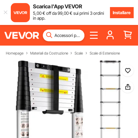
Scarica l'App VEVOR
Installare
5
,00
€
off da
99
,00
€
sui primi 3 ordini
in app.
Homepage
Materiali da Costruzione
Scale
Scale di Estensione