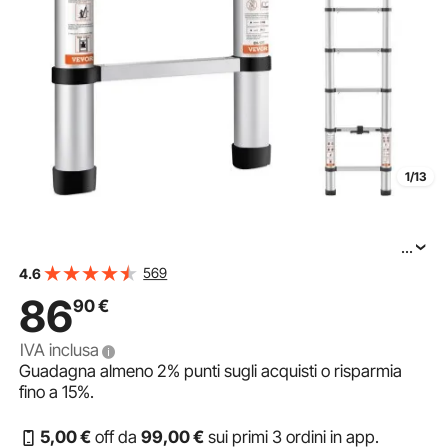
1/13
...
VEVOR Scala Telescopica in Alluminio Estensibile Altezza
569
4.6
Max. 3,2m Portatile 8,2kg, Scala Telescopica Allungabile
86
90
€
in Alluminio Portatile Salva Spazio Portata Massima 170
IVA inclusa
Guadagna almeno
2%
punti sugli acquisti o risparmia
fino a
15%
.
5
,00
€
off da
99
,00
€
sui primi 3 ordini in app.