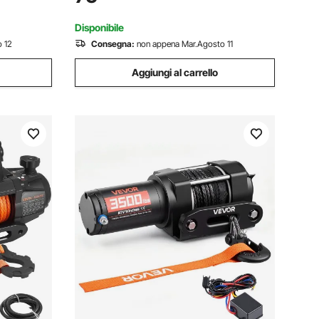
UTV e Off-
Cablato, Impermeabile IP55 per
Recupero Stradale
Disponibile
 12
Consegna:
non appena Mar.Agosto 11
Aggiungi al carrello