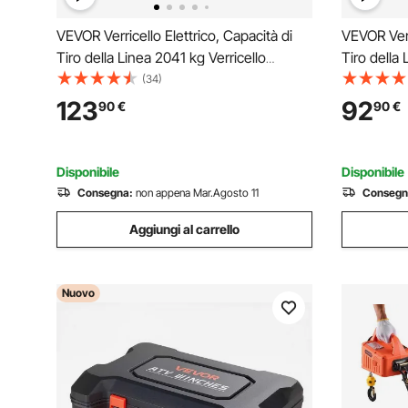
VEVOR Verricello Elettrico, Capacità di
VEVOR Verr
Tiro della Linea 2041 kg Verricello
Tiro della 
ATV/UTV 12 V CC Φ0,6 x 1188,7 cm 12
ATV/UTV 1
(34)
Trefoli in Corda Sintetica in Alluminio,
Fili in Cor
123
92
90
€
90
€
Telecomando Senza Fili e Cablato, per
Alluminio,
UTV ATV
UTV ATV 
Disponibile
Disponibile
Consegna:
non appena Mar.Agosto 11
Consegn
Aggiungi al carrello
Nuovo