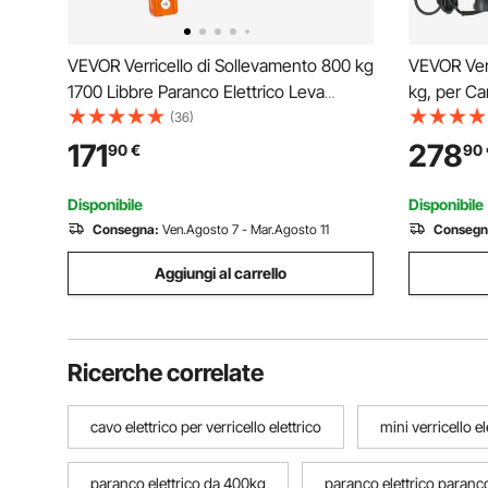
VEVOR Verricello di Sollevamento 800 kg
VEVOR Verr
1700 Libbre Paranco Elettrico Leva
kg, per C
Paranco 1T 2200 Libbre Carrello Elettrico
Acciaio Φ
(36)
220V
Wireless e
171
278
90
€
90
per il Trai
Barche
Disponibile
Disponibile
Consegna:
Ven.Agosto 7 - Mar.Agosto 11
Consegn
Aggiungi al carrello
Ricerche correlate
cavo elettrico per verricello elettrico
mini verricello el
paranco elettrico da 400kg
paranco elettrico paranco