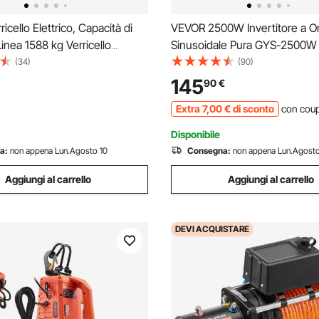
icello Elettrico, Capacità di
VEVOR 2500W Invertitore a O
Linea 1588 kg Verricello
Sinusoidale Pura GYS-2500W
2 V CC Φ0,5 x 1188,7 cm 12
Potenza di Uscita, 12V CC a 
(34)
(90)
da Sintetica, Passacavo
Inverter Onda Pura 12V 230V
145
90
€
 Telecomando Cablato, Traino
Invertitore Convertitore di Po
Extra
7
,00
€
di sconto
con cou
Barca
LCD e Telecomando
Disponibile
a:
non appena Lun.Agosto 10
Consegna:
non appena Lun.Agosto
Aggiungi al carrello
Aggiungi al carrello
DEVI
ACQUISTARE