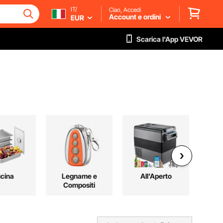
IT/
Ciao, Accedi
Account e ordini
EUR
Scarica l'App VEVOR
cina
Legname e
All'Aperto
Compositi