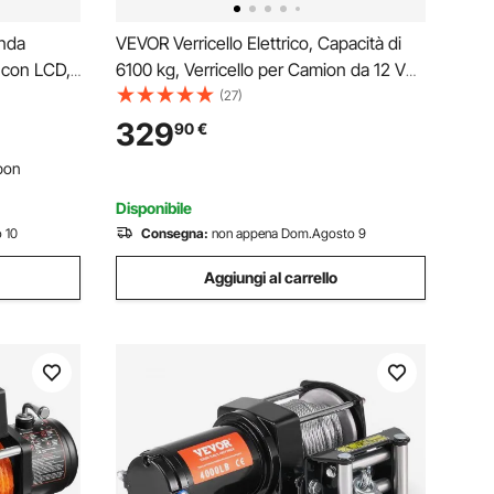
nda
VEVOR Verricello Elettrico, Capacità di
 con LCD,
6100 kg, Verricello per Camion da 12 V
230V CA,
CC con Corda Sintetica Φ9,5 mm x 28
(27)
 2500W,
m, Telecomando Wireless e Cablato,
329
90
€
tenza, con
IP68 per il Traino di SUV, Jeep, Rimorchi
pon
Disponibile
 10
Consegna:
non appena Dom.Agosto 9
Aggiungi al carrello