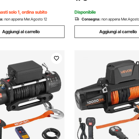
Passacavo, Gancio, per ATV, 
do Wireless e Cablato,
Road
ile IP55
sti solo 1, ordina subito
Disponibile
a:
non appena Mer.Agosto 12
Consegna:
non appena Mer.Agosto
Aggiungi al carrello
Aggiungi al carrello