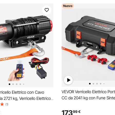
Nuovo
VEVOR Verricello Elettrico Port
icello Elettrico con Cavo
CC da 2041 kg con Fune Sinte
a 2721 kg, Verricello Elettrico
Verricello con Telecomando W
C per ATV/UTV Fuoristrada
(1)
Cablato, Kit di Recupero con V
intetica Ø 6 mm x 15 m,
173
99
€
€