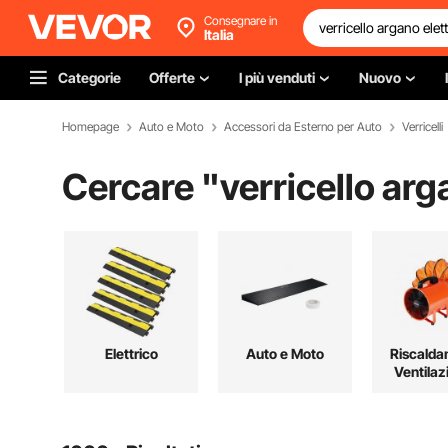
Consegnare in
Italia
Categorie
Offerte
I più venduti
Nuovo
Homepage
Auto e Moto
Accessori da Esterno per Auto
Verricelli
Cercare "
verricello arg
Elettrico
Auto e Moto
Riscalda
Ventilaz
Raffredd