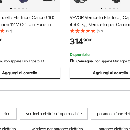
icello Elettrico, Carico 6100
VEVOR Verricello Elettrico, Cap
amion 12 V CC con Fune in
4500 kg, Verricello per Camio
9,5 mm x 26 m, Telecomando
CC con Corda Sintetica Φ8,9 
(27)
(27)
 Cablato, IP55 Impermeabile
m, Telecomando Wireless e C
314
€
90
€
no di SUV, Jeep, Rimorchi,
IP68 per il Traino di SUV, Jeep
Disponibile
a:
non appena Lun.Agosto 10
Consegna:
non appena Mar.Agosto
Aggiungi al carrello
Aggiungi al carrello
ettrico
verricello elettrico impermeabile
paranco a fune elet
 elettrico
wireless per paranco elettrico
paranco elettrico a