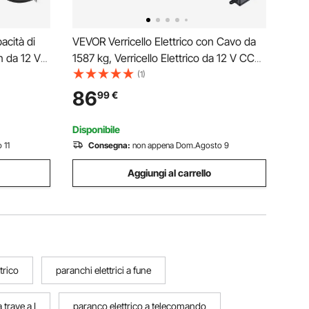
acità di
VEVOR Verricello Elettrico con Cavo da
n da 12 V
1587 kg, Verricello Elettrico da 12 V CC
mm x 27,4
per ATV/UTV Fuoristrada con Fune
(1)
ablato,
Sintetica Ø 5,5 mm x 10 m, Telecomando
86
99
€
, Rimorchi
Cablato, Protezione IP55 per Recupero
Stradale
Disponibile
 11
Consegna:
non appena Dom.Agosto 9
Aggiungi al carrello
trico
paranchi elettrici a fune
 trave a I
paranco elettrico a telecomando