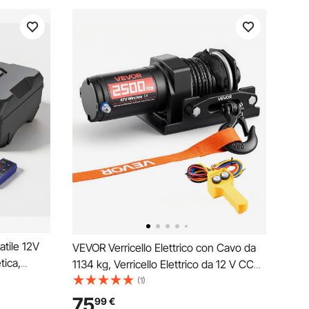
atile 12V
VEVOR Verricello Elettrico con Cavo da
tica,
1134 kg, Verricello Elettrico da 12 V CC
ireless e
per ATV/UTV Fuoristrada con Fune
(1)
aligetta,
Sintetica Ø 4,8 mm x 12 m, Telecomando
75
99
€