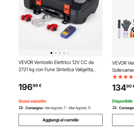
VEVOR Verricello Elettrico 12V CC da
VEVOR Verr
2721 kg con Fune Sintetica Valigetta,
Sollevamen
Verricello Portatile, Telecomando
Verricello 
Wireless e Cablato, Kit di Recupero con
1500 W, Al
196
134
99
€
90
Passacavo, Gancio e Grillo, per ATV,
con Telec
UTV e Off-Road
Wireless
Quasi esaurito
Disponibile
Consegna:
Ven.Agosto 7 - Mar.Agosto 11
Consegn
Aggiungi al carrello