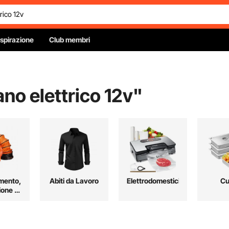
Ispirazione
Club membri
ano elettrico 12v
"
mento,
Abiti da Lavoro
Elettrodomestici
Cu
ione e
amento