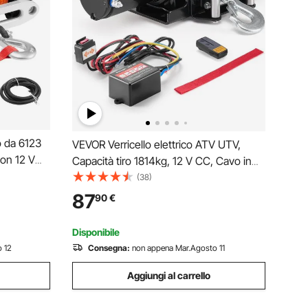
o da 6123
VEVOR Verricello elettrico ATV UTV,
on 12 V
Capacità tiro 1814kg, 12 V CC, Cavo in
 mm x 24 m
acciaio a 7 fili Φ0,5 x 118,7 cm,
(38)
lato,
Telecomando wireless cablato,
87
90
€
Fuoristrada
Impermeabile IP55, Verricello per traino
ATV UTV
Disponibile
 12
Consegna:
non appena Mar.Agosto 11
Aggiungi al carrello