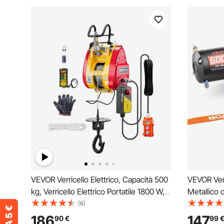
VEVOR Verricello Elettrico, Capacità 500
VEVOR Verr
kg, Verricello Elettrico Portatile 1800 W,
Metallico d
Altezza di Sollevamento 30 m, 11 m/min
da 12 V C
(6)
con Telecomando a Filo e Wireless, per
con Fune S
186
147
90
€
99