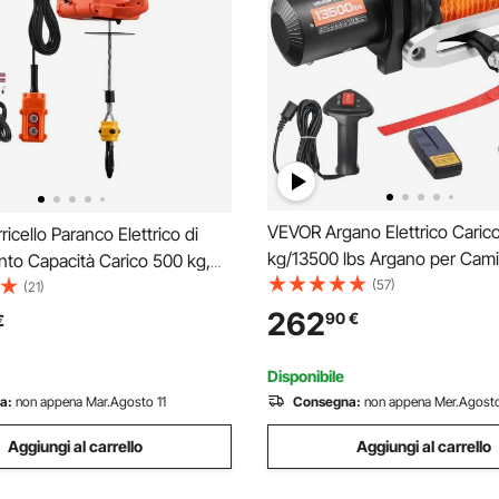
VEVOR Argano Elettrico Caric
icello Paranco Elettrico di
kg/13500 lbs Argano per Cami
to Capacità Carico 500 kg,
CC con Corda Sintetica Φ9,5
(57)
Argano Elettrico Portatile da
(21)
Telecomando Senza FilI e Cab
tezza di Sollevamento 7,6 m,
262
90
€
€
Verricello Elettrico per Traino 
omando Manuale, Cablato
SUV Jeep
Disponibile
a:
non appena Mar.Agosto 11
Consegna:
non appena Mer.Agosto
Aggiungi al carrello
Aggiungi al carrello