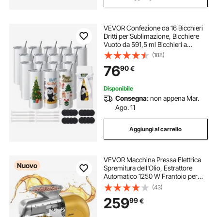
VEVOR Confezione da 16 Bicchieri
Dritti per Sublimazione, Bicchiere
Vuoto da 591,5 ml Bicchieri a
Doppia Parete in Acciaio
(188)
Inossidabile con Cannuccia, per
76
90
€
Pressa a Caldo e Trasferimento di
Calore
Disponibile
Consegna:
non appena Mar.
Ago. 11
Aggiungi al carrello
VEVOR Macchina Pressa Elettrica
Nuovo
Spremitura dell'Olio, Estrattore
Automatico 1250 W Frantoio per
Olio 5 kg/h Pressatura a Caldo
(43)
Freddo, Estrazione Semi Arachidi
259
99
€
Sesamo Mandorle, Acciaio Inox,
Giallo