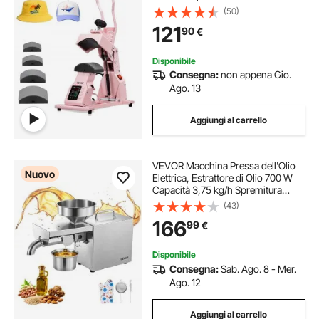
per Cappelli con Controllo della
(50)
Temperatura e del Tempo, per
121
90
€
Cappellini, Fasce, Mascherine,
Rosa
Disponibile
Consegna:
non appena Gio.
Ago. 13
Aggiungi al carrello
VEVOR Macchina Pressa dell'Olio
Nuovo
Elettrica, Estrattore di Olio 700 W
Capacità 3,75 kg/h Spremitura
Automatica per Uso Domestico,
(43)
Pressatura a Caldo Costante a
166
99
€
230℃ Arachidi, Sesamo, Mandorle
Disponibile
Consegna:
Sab. Ago. 8 - Mer.
Ago. 12
Aggiungi al carrello