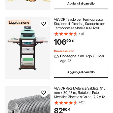
Aggiungi al carrello
VEVOR Tavolo per Termopressa
Liquidazione
Stazione di Ricarica, Supporto per
Termopressa Mobile a 4 Livelli,
Supporto per Stampante a Caldo
(18)
Pieghevole con Ruote, Banco da
106
90
€
Lavoro in Metallo Rotante, Marrone
Quasi esaurito
Consegna:
Sab. Ago. 8 - Mer.
Ago. 12
Aggiungi al carrello
VEVOR Rete Metallica Saldata, 915
mm x 30,48 m, Rotolo di Rete
Metallica Zincata a Caldo 12,7 x 12,7
mm Maglia Calibro 19 Recinzione in
(424)
Filo per Polli per Gabbie per Conigli,
82
90
€
Giardino