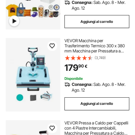
Consegna:
Sab. Ago. 8 - Mer.
Ago. 12
Aggiungi al carrello
VEVOR Macchina per
Trasferimento Termico 300 x 380
mm Macchina per Pressatura a
Caldo con Pressa a Tamburo 0,85
(3,749)
kg Pressatura per Magliette
179
90
€
Oscillante a 360° per
Magliette/Tazze/Piatti, Verde
Disponibile
Consegna:
Sab. Ago. 8 - Mer.
Ago. 12
Aggiungi al carrello
VEVOR Pressa a Caldo per Cappelli
con 4 Piastre Intercambiabili,
Macchina per Pressatura a Caldo