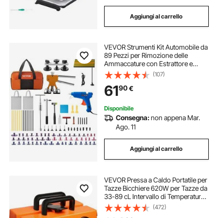
Aggiungi al carrello
VEVOR Strumenti Kit Automobile da
89 Pezzi per Rimozione delle
Ammaccature con Estrattore e
Pistola per Colla a Caldo, Kit
(107)
Rimozione per Carrozzeria
61
90
€
Ammaccata, Set Completo per Auto
di Riparazione
Disponibile
Consegna:
non appena Mar.
Ago. 11
Aggiungi al carrello
VEVOR Pressa a Caldo Portatile per
Tazze Bicchiere 620W per Tazze da
33-89 cL Intervallo di Temperatura
40°C-210°C, Termopressa per
(472)
Tazze Altezza Max. 25cm in