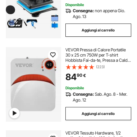
Disponibile
Consegna:
non appena Gio.
Ago. 13
Aggiungi al carrello
VEVOR Pressa di Calore Portatile
30 x 25 cm 750W per T-shirt
Hobbista Fai-da-te, Pressa a Caldo
Portatile Piastra Termica 30 x 25 cm
(223)
Temperatura 40-205 ℃,
84
90
€
Termopressa Uso Domestico 3,3
kg Fai-da-te
Disponibile
Consegna:
Sab. Ago. 8 - Mer.
Ago. 12
Aggiungi al carrello
VEVOR Tessuto Hardware, 1/2