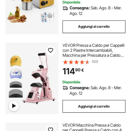
Disponibile
Consegna:
Sab. Ago. 8 - Mer.
Ago. 12
Aggiungi al carrello
VEVOR Pressa a Caldo per Cappelli
con 2 Piastre Intercambiabili,
Macchina per Pressatura a Caldo
per Cappelli con Controllo della
(50)
Temperatura e del Tempo, per
114
90
€
Cappellini, Fasce, Mascherine,
Rosa
Disponibile
Consegna:
Sab. Ago. 8 - Mer.
Ago. 12
Aggiungi al carrello
VEVOR Macchina Pressa a Caldo
per Cappelli Pressa a Caldo con 4