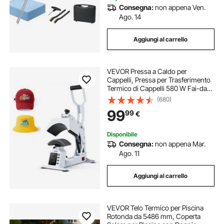
Consegna:
non appena Ven.
Ago. 14
Aggiungi al carrello
VEVOR Pressa a Caldo per
Cappelli, Pressa per Trasferimento
Termico di Cappelli 580 W Fai-da-
te Piastra Riscaldante 215 x 100 mm
(680)
per Pressa Termica, Macchina per
99
99
€
Pressatura Caldo Controllo LED
Disponibile
Consegna:
non appena Mar.
Ago. 11
Aggiungi al carrello
VEVOR Telo Termico per Piscina
Rotonda da 5486 mm, Coperta