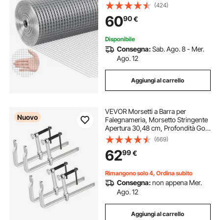
12,7mm Maglia Calibro 19
(424)
Recinzione in Filo per Polli per
60
90
€
Gabbie per Conigli, Giardino,
Piccoli Roditori
Disponibile
Consegna:
Sab. Ago. 8 - Mer.
Ago. 12
Aggiungi al carrello
VEVOR Morsetti a Barra per
Nuovo
Falegnameria, Morsetto Stringente
Apertura 30,48 cm, Profondità Gola
12 cm, Carico 545 kg, 4 Pezzi, in
(669)
Acciaio, con Ganascia Girevole
62
99
€
Impugnatura a T, per Lavorazione
Legno
Rimangono solo 4, Ordina subito
Consegna:
non appena Mer.
Ago. 12
Aggiungi al carrello