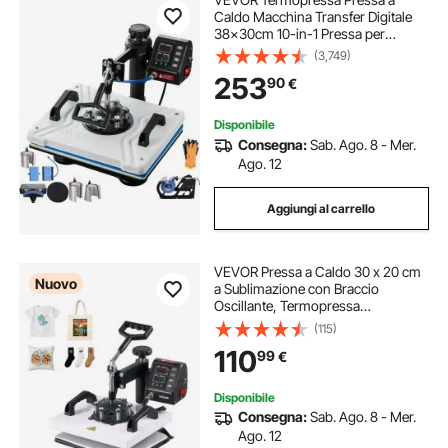
Caldo Macchina Transfer Digitale
38x30cm 10-in-1 Pressa per
Stampa Magliette Trasferimento
(3,749)
Multifunzione Bianca
253
90
€
Disponibile
Consegna:
Sab. Ago. 8 - Mer.
Ago. 12
Aggiungi al carrello
VEVOR Pressa a Caldo 30 x 20 cm
Nuovo
a Sublimazione con Braccio
Oscillante, Termopressa
Riscaldamento Rapido e Uniforme,
(115)
Controllo Digitale di Tempo e
110
99
€
Temperatura, per Magliette Borse in
Tela Federe Calze
Disponibile
Consegna:
Sab. Ago. 8 - Mer.
Ago. 12