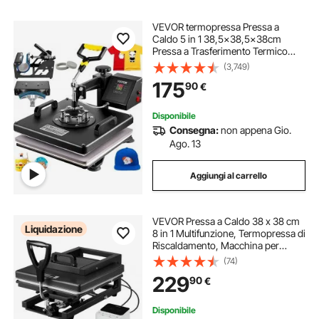
VEVOR termopressa Pressa a
Caldo 5 in 1 38,5x38,5x38cm
Pressa a Trasferimento Termico
1250W Pressa per Sublimazione
(3,749)
per Maglietta da 38x38 cm
175
90
€
Disponibile
Consegna:
non appena Gio.
Ago. 13
Aggiungi al carrello
VEVOR Pressa a Caldo 38 x 38 cm
Liquidazione
8 in 1 Multifunzione, Termopressa di
Riscaldamento, Macchina per
Pressa a Caldo a Sublimazione per
(74)
Magliette, Trasferimento Termico,
229
90
€
Nero
Disponibile