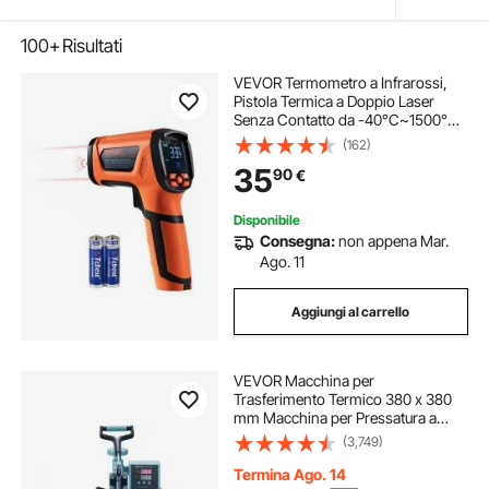
100+
Risultati
VEVOR Termometro a Infrarossi,
Pistola Termica a Doppio Laser
Senza Contatto da -40°C~1500°C,
Pistola Termica Portatile a Infrarossi
(162)
per Fusione/Cottura/Forno per
35
90
€
Pizza/Motore (non per esseri
umani)
Disponibile
Consegna:
non appena Mar.
Ago. 11
Aggiungi al carrello
VEVOR Macchina per
Trasferimento Termico 380 x 380
mm Macchina per Pressatura a
Caldo con Pressa a Tamburo 0,85
(3,749)
kg Pressatura per Magliette
Oscillante a 360° per
Termina Ago. 14