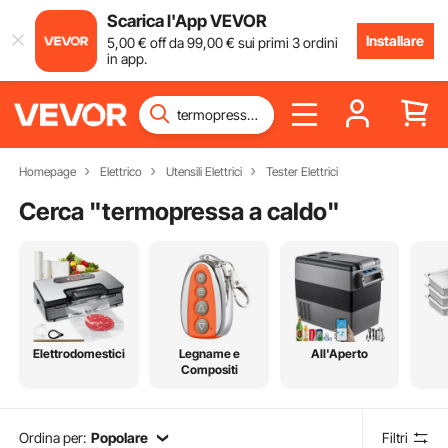
Scarica l'App VEVOR
Installare
5
,00
€
off da
99
,00
€
sui primi 3 ordini
in app.
Homepage
Elettrico
Utensili Elettrici
Tester Elettrici
Cerca "
termopressa a caldo
"
Elettrodomestici
Legname e
All'Aperto
Compositi
Ordina per:
Popolare
Filtri