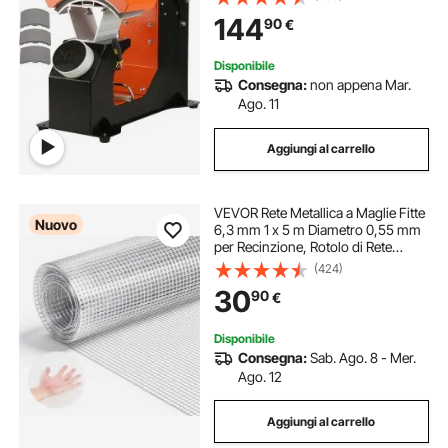
Automatica Controllo Tempo &
144
90
€
Temperatura 40℃ - 210℃ per
Nylon Lino Cotone
Disponibile
Consegna:
non appena Mar.
Ago. 11
Aggiungi al carrello
VEVOR Rete Metallica a Maglie Fitte
Nuovo
6,3 mm 1 x 5 m Diametro 0,55 mm
per Recinzione, Rotolo di Rete
Zincata a Caldo Dopo la Saldatura,
(424)
per Divisione Protezione di Orti
30
90
€
Giardini Pollame Conigli Animali
Disponibile
Consegna:
Sab. Ago. 8 - Mer.
Ago. 12
Aggiungi al carrello