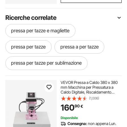
Ricerche correlate
pressa per tazze e magliette
pressa per tazze
pressa a per tazze
pressa per tazze per sublimazione
migliore pressa per tazze per bicchieri
VEVOR Pressa a Caldo 380 x 380
mm Macchina per Pressatura a
Caldo Digitale, Riscaldamento
pressa t-shirt e tazze
presse per tazze
Rapido Uniforme, Cotone Isolante a
(1,006)
2 Strati, Macchina per
160
90
€
Trasferimento Termico per
Magliette/Cuscini, Rosa
pressa magliette tazze
Disponibile
Consegna:
non appena Lun.