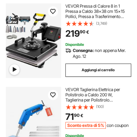
VEVOR Pressa di Calore 8 in 1
Pressa a Caldo 38x38 cm 15x15
Pollici, Pressa a Trasferimento
Termico T-Shirt Pressa Macchina
(3,749)
Sublimazione Mulitifuctional per
219
90
€
Cappelli, Berretti, T-Shirt, Tazze,
Piatti
Disponibile
Consegna:
non appena Mer.
Ago. 12
Aggiungi al carrello
VEVOR Taglierina Elettrica per
Polistirolo a Caldo 200 W,
Taglierina per Polistirolo
50℃-500℃, Lame da 150 mm e
(100)
200 mm, Attrezzi per Taglio di
71
90
€
Polietilene, Schiuma
Sconto extra di 5%
con coupon
Disponibile