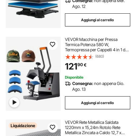
Consegna:
non appena Mer.
Ago. 12
Aggiungi al carrello
VEVOR Macchina per Pressa
Termica Potenza 580 W,
Termopressa per Cappelli 4 in 1 da
15 x 7,6 cm/17 x 7 cm/17 x 10
(680)
cm/20,6 x 9 cm, Pressa Colore a
121
90
€
Nero, Utilizzo per DIY Qualsiasi
Modello di Cappello
Disponibile
Consegna:
non appena Gio.
Ago. 13
Aggiungi al carrello
VEVOR Rete Metallica Saldata
Liquidazione
1220mm x 15,24m Rotolo Rete
Metallica Zincata a Caldo 12,7 x