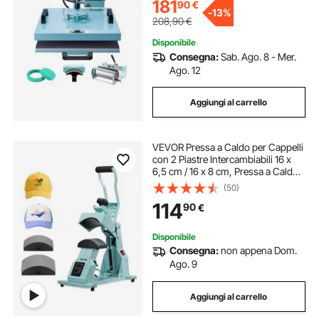
Magliette/Tazze/Piatti, Verde
181
90
€
-
13%
208,90
€
Disponibile
Consegna:
Sab. Ago. 8 - Mer.
Ago. 12
Aggiungi al carrello
VEVOR Pressa a Caldo per Cappelli
con 2 Piastre Intercambiabili 16 x
6,5 cm / 16 x 8 cm, Pressa a Caldo
per Cappelli con Controllo della
(50)
Temperatura e del Tempo,
114
90
€
Macchina Fai da te
Disponibile
Consegna:
non appena Dom.
Ago. 9
Aggiungi al carrello