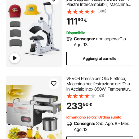
Piastre Intercambiabili, Macchina
per Trasferimento Termico Fai-da-
(680)
te per Progetti di Pressatura di Vinile
111
90
€
Sublimazione Controllo LED
Disponibile
Consegna:
non appena Gio.
Ago. 13
Aggiungi al carrello
VEVOR Pressa per Olio Elettrica,
Macchina per l'estrazione dell'Olio
in Acciaio Inox 850W, Temperatura
Regolabile 0-300 ℃, Pannello per
(43)
Olio a Pressa a Caldo per Spremere
233
90
€
Arachidi, Semi di Sesamo
Rimangono solo 2, Ordina subito
Consegna:
Sab. Ago. 8 - Mer.
Ago. 12