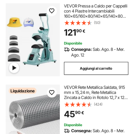
VEVOR Pressa a Caldo per Cappelli
con 4 Piastre Intercambiabili
160x65/160x80/140x65/140x80
mm, Pressa a Caldo per Cappelli
(50)
con Controllo della Temperatura e
121
90
€
del Tempo, Colore Verde
Disponibile
Consegna:
Sab. Ago. 8 - Mer.
Ago. 12
Aggiungi al carrello
VEVOR Rete Metallica Saldata, 915
Liquidazione
mm x 15,24 m, Rete Metallica
Zincata a Caldo in Rotolo 12,7 x 12,7
mm Maglia Calibro 19 Recinzione
(424)
per Polli per Gabbie per Conigli,
45
90
€
Giardino, Piccoli Roditori
Disponibile
Consegna:
Sab. Ago. 8 - Mer.