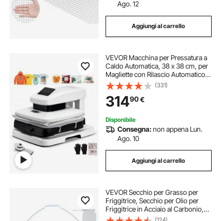
Ago. 12
Aggiungi al carrello
VEVOR Macchina per Pressatura a
Caldo Automatica, 38 x 38 cm, per
Magliette con Rilascio Automatico e
Pressione Regolabile, Display
(331)
Digitale, per Progetti di
314
90
€
Trasferimento Termico, Bianco
Disponibile
Consegna:
non appena Lun.
Ago. 10
Aggiungi al carrello
VEVOR Secchio per Grasso per
Friggitrice, Secchio per Olio per
Friggitrice in Acciaio al Carbonio,
con Coperchio, Clip Chiusura,
(124)