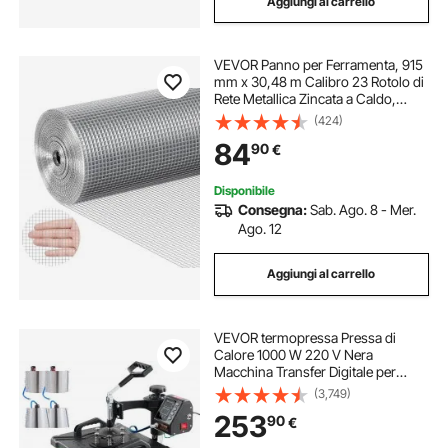
Aggiungi al carrello
VEVOR Panno per Ferramenta, 915
mm x 30,48 m Calibro 23 Rotolo di
Rete Metallica Zincata a Caldo,
Recinzione in Filo Metallico per
(424)
Polli, Rete Metallica per Gabbie per
84
90
€
Giardino, Piccoli Roditori
Disponibile
Consegna:
Sab. Ago. 8 - Mer.
Ago. 12
Aggiungi al carrello
VEVOR termopressa Pressa di
Calore 1000 W 220 V Nera
Macchina Transfer Digitale per
Pressa a Caldo 10 in 1 30x38cm
(3,749)
Macchina per Sublimazione
253
90
€