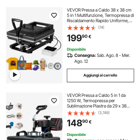
VEVOR Pressa a Caldo 38 x 38 cm
5 in 1 Multifunzione, Termopressa di
Riscaldamento Rapido Uniforme,
Macchina per Pressa a Caldo a
(74)
Sublimazione per Magliette, Nero
199
90
€
Disponibile
Consegna:
Sab. Ago. 8 - Mer.
Ago. 12
Aggiungi al carrello
VEVOR Pressa a Caldo 5 in 1 da
1250 W, Termopressa per
Sublimazione Piastra da 29 x 38
cm, Uso per Magliette, Federe,
(3,749)
Cappelli, Tazze, Custodie per
148
90
€
cellulari, Collari per Animali, Piatti in
Ceramica
Disponibile