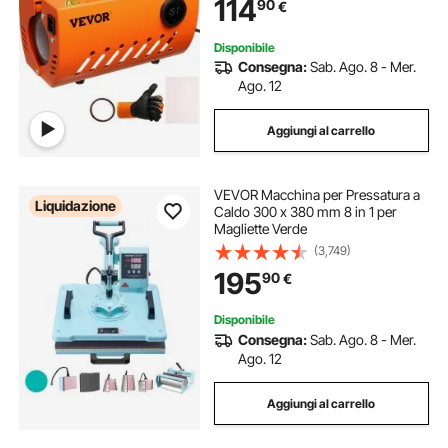
114
90
€
Ceramica Acciaio Inox Lega di
Alluminio
Disponibile
Consegna:
Sab. Ago. 8 - Mer.
Ago. 12
Aggiungi al carrello
VEVOR Macchina per Pressatura a
Liquidazione
Caldo 300 x 380 mm 8 in 1 per
Magliette Verde
(3,749)
195
90
€
Disponibile
Consegna:
Sab. Ago. 8 - Mer.
Ago. 12
Aggiungi al carrello