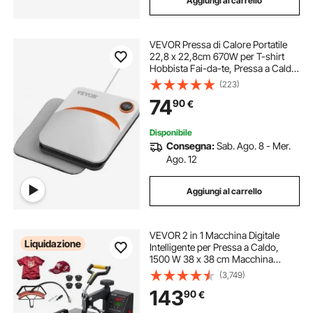
Aggiungi al carrello
VEVOR Pressa di Calore Portatile
22,8 x 22,8cm 670W per T-shirt
Hobbista Fai-da-te, Pressa a Caldo
Portatile Piastra Termica
(223)
22,8x22,8cm Temperatura 40-
74
90
€
205℃, Termopressa Uso
Domestico 2,5 kg Fai-da-te
Disponibile
Consegna:
Sab. Ago. 8 - Mer.
Ago. 12
Aggiungi al carrello
VEVOR 2 in 1 Macchina Digitale
Liquidazione
Intelligente per Pressa a Caldo,
1500 W 38 x 38 cm Macchina
Sublimazione Pressa di Calore
(3,749)
Girevole a 360 Gradi per Magliette,
143
90
€
Cuscini, Borse, Berretti, Cappelli