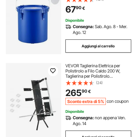
Sacchetto Filtraggio dell'Olio
67
90
€
Cucina Caldo, Blu
Disponibile
Consegna:
Sab. Ago. 8 - Mer.
Ago. 12
Aggiungi al carrello
VEVOR Taglierina Elettrica per
Polistirolo a Filo Caldo 200 W,
Taglierina per Polistirolo
Autoportante, con 6 Fili Riscaldanti
(24)
in Nichel-Cromo, Lunghezza di
265
90
€
Taglio max. 1150 mm
Sconto extra di 5%
con coupon
Disponibile
Consegna:
non appena Ven.
Ago. 14