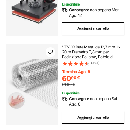
Disponibile
Consegna:
non appena Mer.
Ago. 12
Aggiungi al carrello
VEVOR Rete Metallica 12,7 mm 1 x
20 m Diametro 0,8 mm per
Recinzione Pollame, Rotolo di
Griglia Zincata a Caldo Dopo
(424)
Saldatura, per Animali di Piccola
Taglia Piante da Giardino Supporti
Termina Ago. 9
per Gabbie
60
90
€
61,90
€
Disponibile
Consegna:
non appena Sab.
Ago. 8
Aggiungi al carrello