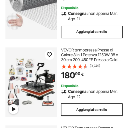
Disponibile
Consegna:
non appena Mar.
Ago. 11
Aggiungi al carrello
VEVOR termopressa Pressa di
Calore 8 in 1 Potenza 1250W 38 x
30 cm 200-450 °F Pressa a Caldo
per Applicare Lettere Numeri e su
(3,749)
Cappellini Magliette
180
90
€
Disponibile
Consegna:
non appena Mer.
Ago. 12
Aggiungi al carrello
VEVOR Termopressa Pressa a