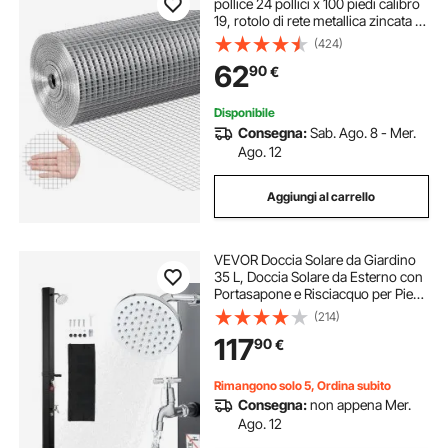
pollice 24 pollici x 100 piedi calibro
19, rotolo di rete metallica zincata a
caldo, recinzione metallica per polli,
(424)
rete metallica per gabbie per
62
90
€
conigli, giardino
Disponibile
Consegna:
Sab. Ago. 8 - Mer.
Ago. 12
Aggiungi al carrello
VEVOR Doccia Solare da Giardino
35 L, Doccia Solare da Esterno con
Portasapone e Risciacquo per Piedi,
Altezza di Soffione a Pioggia 195
(214)
cm, Acqua Calda Max. 60°C, per
117
90
€
Piscina Spiaggia Campeggio, Nero
Rimangono solo 5, Ordina subito
Consegna:
non appena Mer.
Ago. 12