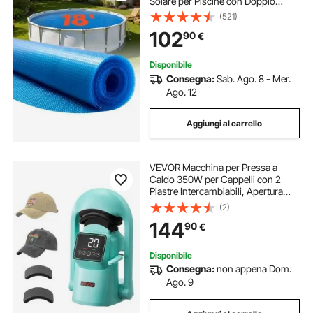
Solare per Piscine con Doppio
Strato d'Aria Termoisolante per
(521)
Piscine, Assorbimento del Calore
102
90
€
Diurno, Ritenzione del Calore
Notturno
Disponibile
Consegna:
Sab. Ago. 8 - Mer.
Ago. 12
Aggiungi al carrello
VEVOR Macchina per Pressa a
Caldo 350W per Cappelli con 2
Piastre Intercambiabili, Apertura
Rilascio Automatici, Touchscreen
(2)
per Controllo Tempo Temperatura,
144
90
€
Stampa a Termico per Cappellini,
Verde
Disponibile
Consegna:
non appena Dom.
Ago. 9