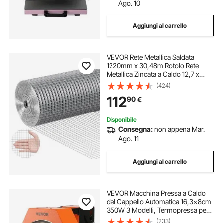
Pressa a caldo 6 in 1
pressa a caldo 5 in 1
Ago. 10
Aggiungi al carrello
pressa di calore per tazze
VEVOR Rete Metallica Saldata
pressa caldo doppia
1220mm x 30,48m Rotolo Rete
Metallica Zincata a Caldo 12,7 x
12,7mm Maglia Calibro 19
(424)
pressa a caldo per vinile
Recinzione in Filo per Polli per
112
90
€
Gabbie per Conigli, Giardino,
Piccoli Roditori
pressa a caldo su vinile
pressa a caldo 8 1
Disponibile
Consegna:
non appena Mar.
Ago. 11
Aggiungi al carrello
VEVOR Macchina Pressa a Caldo
del Cappello Automatica 16,3x8cm
350W 3 Modelli, Termopressa per
Cappellini Fai-da-te Funzione
(233)