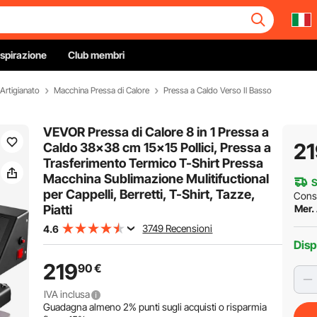
Ispirazione
Club membri
'Artigianato
Macchina Pressa di Calore
Pressa a Caldo Verso Il Basso
VEVOR Pressa di Calore 8 in 1 Pressa a
21
Caldo 38x38 cm 15x15 Pollici, Pressa a
Trasferimento Termico T-Shirt Pressa
Macchina Sublimazione Mulitifuctional
S
per Cappelli, Berretti, T-Shirt, Tazze,
Cons
Piatti
Mer.
3749 Recensioni
4.6
Disp
219
90
€
IVA inclusa
Guadagna almeno
2%
punti sugli acquisti o risparmia