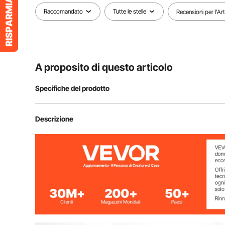
Raccomandato
Tutte le stelle
Recensioni per l'Ar
A proposito di questo articolo
Specifiche del prodotto
Potenza
1250 W
Descrizione
Controllo timer
0-999 secondi
Intervallo di temperatura
93-450 °F （ 
Otto elementi