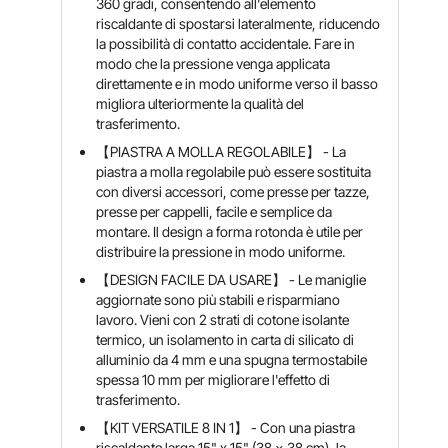
360 gradi, consentendo all'elemento
riscaldante di spostarsi lateralmente, riducendo
la possibilità di contatto accidentale. Fare in
modo che la pressione venga applicata
direttamente e in modo uniforme verso il basso
migliora ulteriormente la qualità del
trasferimento.
【PIASTRA A MOLLA REGOLABILE】 - La
piastra a molla regolabile può essere sostituita
con diversi accessori, come presse per tazze,
presse per cappelli, facile e semplice da
montare. Il design a forma rotonda è utile per
distribuire la pressione in modo uniforme.
【DESIGN FACILE DA USARE】 - Le maniglie
aggiornate sono più stabili e risparmiano
lavoro. Vieni con 2 strati di cotone isolante
termico, un isolamento in carta di silicato di
alluminio da 4 mm e una spugna termostabile
spessa 10 mm per migliorare l'effetto di
trasferimento.
【KIT VERSATILE 8 IN 1】 - Con una piastra
riscaldante larga 15" x 15" (38 x 38 cm), la