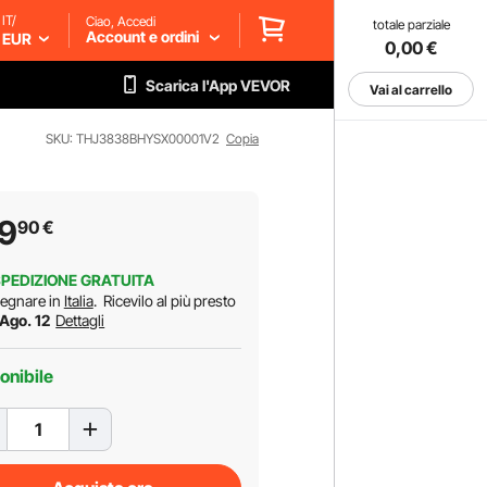
IT/
Ciao, Accedi
totale parziale
Account e ordini
EUR
0,00
€
Scarica l'App VEVOR
Vai al carrello
SKU: THJ3838BHYSX00001V2
Copia
9
90
€
PEDIZIONE GRATUITA
egnare in
Italia
.
Ricevilo al più presto
 Ago. 12
Dettagli
onibile