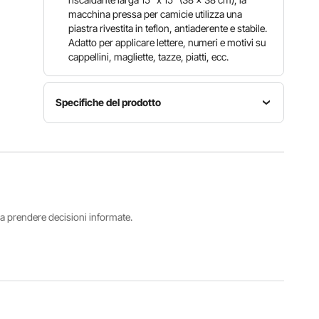
macchina pressa per camicie utilizza una
piastra rivestita in teflon, antiaderente e stabile.
Adatto per applicare lettere, numeri e motivi su
cappellini, magliette, tazze, piatti, ecc.
Specifiche del prodotto
Intervallo di
Controllo
temperatura
Potenza
timer
93-450 °F
1250 W
0-999
（ 34-232
secondi
°C ）
i a prendere decisioni informate.
Platen
Press
Pressa per
Otto
(rivestito
cappelli/berretti
elementi
in Telfon)
15 x 7,6
38 x 38
cm (curva)
cm