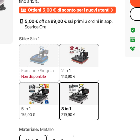
fino a
15%
.
Ottieni
5,00
€
di sconto per i nuovi utenti
5
,00
€
off da
99
,00
€
sui primi 3 ordini in app.
Scarica Ora
Stile:
8 in 1
Funzione Singola
2 in 1
Non disponibile
143,90
€
5 in 1
8 in 1
175,90
€
219,90
€
Materiale:
Metallo