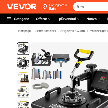
Consegnare in
Italia
Categorie
Offerte
I più venduti
Nuovo
Homepage
Elettrodomestici
Artigianato e Cucito
Macchine per l