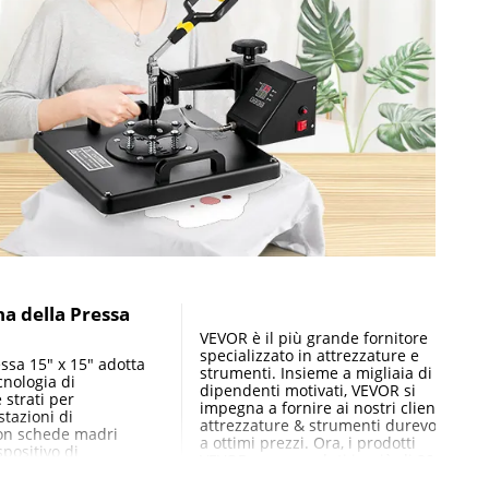
rva)
,2 cm
,5 cm
tte da 12 once (conico)
na della Pressa
tte da 17 once (conico)
VEVOR è il più grande fornitore
specializzato in attrezzature e
sa 15" x 15" adotta
strumenti. Insieme a migliaia di
imo 12,7 cm
cnologia di
dipendenti motivati, VEVOR si
 strati per
impegna a fornire ai nostri clienti
stazioni di
attrezzature & strumenti durevoli
Con schede madri
 38 cm
a ottimi prezzi. Ora, i prodotti
spositivo di
VEVOR sono venduti in più di 200
temperatura
paesi e regioni con oltre 10
a stabilità è stata