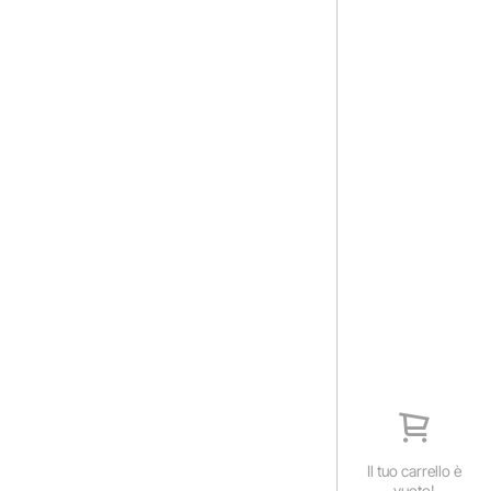
Il tuo carrello è
vuoto!