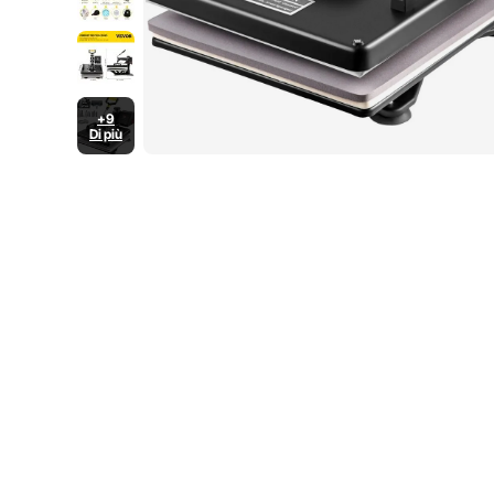
+9
Di più