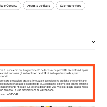
Vedi tutte le specifiche
ticolo Corrente
Acquisto verificato
Solo foto e video
34-232 °C ）