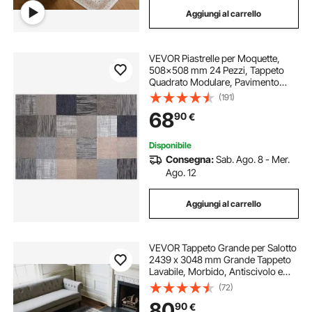
Aggiungi al carrello
VEVOR Piastrelle per Moquette,
508x508 mm 24 Pezzi, Tappeto
Quadrato Modulare, Pavimento
Morbido Imbottito per Copertura
(191)
Senza Cuciture 8,9㎡, per
68
90
€
Soggiorno Camera da Letto,
Multicolore
Disponibile
Consegna:
Sab. Ago. 8 - Mer.
Ago. 12
Aggiungi al carrello
VEVOR Tappeto Grande per Salotto
2439 x 3048 mm Grande Tappeto
Lavabile, Morbido, Antiscivolo e
Antistrappo, Adatto ad Animali
(72)
Domestici e Bambini, per Camera
80
90
€
da Letto, Soggiorno, Ingresso,