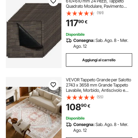
610x610 mm 24 Pezzi, Tappeto
Quadrato Modulare, Pavimento
Morbido Imbottito per Copertura
(191)
Senza Cuciture 8,9㎡, per
117
90
€
Soggiorno Camera da Letto, Grigio
e Marrone
Disponibile
Consegna:
Sab. Ago. 8 - Mer.
Ago. 12
Aggiungi al carrello
VEVOR Tappeto Grande per Salotto
2743 x 3658 mm Grande Tappeto
Lavabile, Morbido, Antiscivolo e
Antistrappo, per Animali Domestici
(55)
e Bambini, per Camera da Letto,
108
90
€
Cameretta, Ufficio, Marrone Rosso
Disponibile
Consegna:
Sab. Ago. 8 - Mer.
Ago. 12