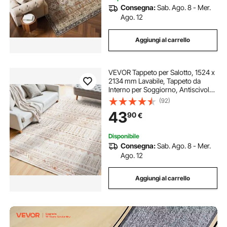
Consegna:
Sab. Ago. 8 - Mer.
Ago. 12
Aggiungi al carrello
VEVOR Tappeto per Salotto, 1524 x
2134 mm Lavabile, Tappeto da
Interno per Soggiorno, Antiscivolo
e Antistrappo, per Animali
(92)
Domestici e Bambini, per Camera
43
90
€
da Letto, Soggiorno, Ingresso,
Beige
Disponibile
Consegna:
Sab. Ago. 8 - Mer.
Ago. 12
Aggiungi al carrello