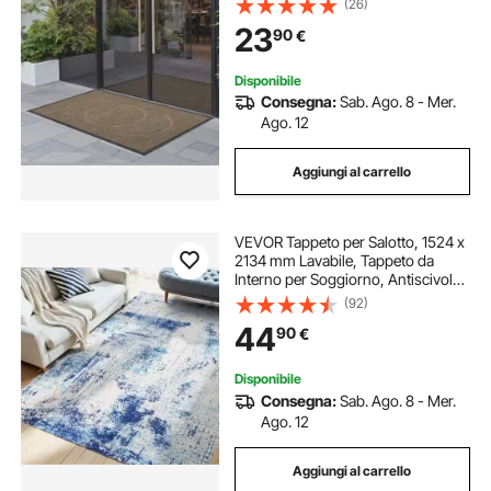
(26)
d'Ingresso Lavabile Resistente per
23
90
€
Corridoio, Balcone, Marrone
Disponibile
Consegna:
Sab. Ago. 8 - Mer.
Ago. 12
Aggiungi al carrello
VEVOR Tappeto per Salotto, 1524 x
2134 mm Lavabile, Tappeto da
Interno per Soggiorno, Antiscivolo
e Antistrappo, per Animali
(92)
Domestici e Bambini, per Camera
44
90
€
da Letto, Soggiorno, Ingresso, Blu
Disponibile
Consegna:
Sab. Ago. 8 - Mer.
Ago. 12
Aggiungi al carrello