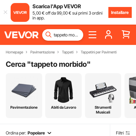
Scarica l'App VEVOR
Installare
5
,00
€
off da
99
,00
€
sui primi 3 ordini
in app.
Homepage
Pavimentazione
Tappeti
Tappetini per Pavimenti
Cerca "
tappeto morbido
"
Pavimentazione
Abiti da Lavoro
Strumenti
A
Musicali
Ordina per:
Popolare
Filtri