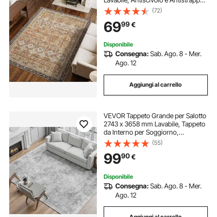
Adatto ad Animali Domestici e
(72)
Bambini, per Camera da Letto,
69
99
€
Soggiorno, Ingresso, Marrone
Verde
Disponibile
Consegna:
Sab. Ago. 8 - Mer.
Ago. 12
Aggiungi al carrello
VEVOR Tappeto Grande per Salotto
2743 x 3658 mm Lavabile, Tappeto
da Interno per Soggiorno,
Antiscivolo e Antistrappo, per
(55)
Animali Domestici e Bambini, per
99
90
€
Camera da Letto, Cameretta,
Ufficio, Grigio
Disponibile
Consegna:
Sab. Ago. 8 - Mer.
Ago. 12
Aggiungi al carrello