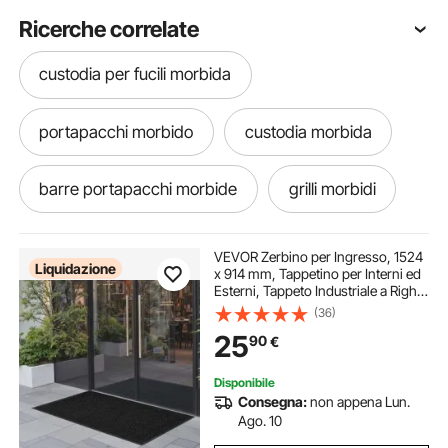
Ricerche correlate
custodia per fucili morbida
portapacchi morbido
custodia morbida
barre portapacchi morbide
grilli morbidi
custodia morbida per fucile
VEVOR Zerbino per Ingresso, 1524
Liquidazione
x 914 mm, Tappetino per Interni ed
Esterni, Tappeto Industriale a Righe
divano letto morbido
con Supporto, Tappeto d'Ingresso
(36)
Lavabile Resistente per Corridoio,
25
90
€
Balcone, Grigio
custodia morbida fucile
Disponibile
Consegna:
non appena Lun.
divano morbido per animali
Ago. 10