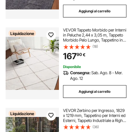
Aggiungi al carrello
VEVOR Tappeto Morbido per Interni
Liquidazione
in Peluche 2,44 x 3,05 m, Tappeto
Morbido Pelo Lungo, Tappetino in
Peluche per Camera da Letto
(18)
Soggiorno Salotto Studio,
167
90
€
Antiscivolo, Beige
Disponibile
Consegna:
Sab. Ago. 8 - Mer.
Ago. 12
Aggiungi al carrello
VEVOR Zerbino per Ingresso, 1829
Liquidazione
x 1219 mm, Tappetino per Interni ed
Esterni, Tappeto Industriale a Righe
con Supporto, Tappeto d'Ingresso
(36)
Lavabile Resistente per Corridoio,