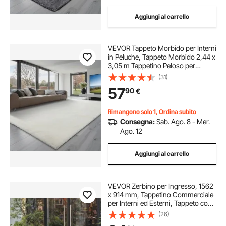
Aggiungi al carrello
VEVOR Tappeto Morbido per Interni
in Peluche, Tappeto Morbido 2,44 x
3,05 m Tappetino Peloso per
Soggiorno, Camera da Letto,
(31)
Salotto, Arredamento Moderno non
57
90
€
Tessuti, Antiscivolo, Bianco Avorio
Rimangono solo 1, Ordina subito
Consegna:
Sab. Ago. 8 - Mer.
Ago. 12
Aggiungi al carrello
VEVOR Zerbino per Ingresso, 1562
x 914 mm, Tappetino Commerciale
per Interni ed Esterni, Tappeto con
Supporto, Tappeto Elegante
(26)
d'Ingresso Lavabile Resistente per