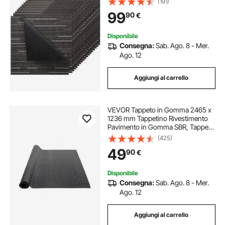
(191)
Senza Cuciture 8,9㎡, per
99
90
€
Soggiorno Camera da Letto Ufficio
Interno, Grigio
Disponibile
Consegna:
Sab. Ago. 8 - Mer.
Ago. 12
Aggiungi al carrello
VEVOR Tappeto in Gomma 2465 x
1236 mm Tappetino Rivestimento
Pavimento in Gomma SBR, Tappeto
Borchiato Spessore 3 mm Tappeto
(425)
Diamantato a Strappo, Tappeto
49
90
€
Antiscivolo per Garage, Magazzini,
Palestra
Disponibile
Consegna:
Sab. Ago. 8 - Mer.
Ago. 12
Aggiungi al carrello