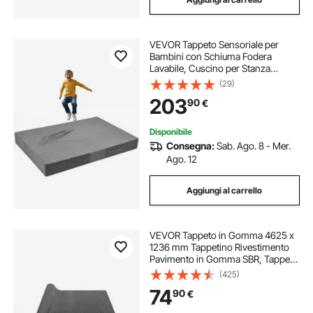
VEVOR Tappeto Sensoriale per
Bambini con Schiuma Fodera
Lavabile, Cuscino per Stanza
Sensoriale per Bambini e Adulti,
(29)
Materasso di Caduta per Protezione
203
90
€
Arrampicata Ginnastica da Palestra,
Grigio
Disponibile
Consegna:
Sab. Ago. 8 - Mer.
Ago. 12
Aggiungi al carrello
VEVOR Tappeto in Gomma 4625 x
1236 mm Tappetino Rivestimento
Pavimento in Gomma SBR, Tappeto
Borchiato Spessore 3 mm Tappeto
(425)
Diamantato a Strappo, Tappeto
74
90
€
Antiscivolo per Garage, Magazzini,
Palestra