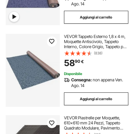
Ago. 14
Aggiungi al carrello
VEVOR Tappeto Esterno 1,8 x 4 m,
Moquette Antiscivolo, Tappeto
Interno, Colore Grigio, Tappeto per
Interno e Esterno, Materiale Fibra di
(838)
Poliestere + TPR, Facile da Taglio e
58
90
€
Pulire
Disponibile
Consegna:
non appena Ven.
Ago. 14
Aggiungi al carrello
VEVOR Piastrelle per Moquette,
610x610 mm 24 Pezzi, Tappeto
Quadrato Modulare, Pavimento
Morbido Imbottito per Copertura