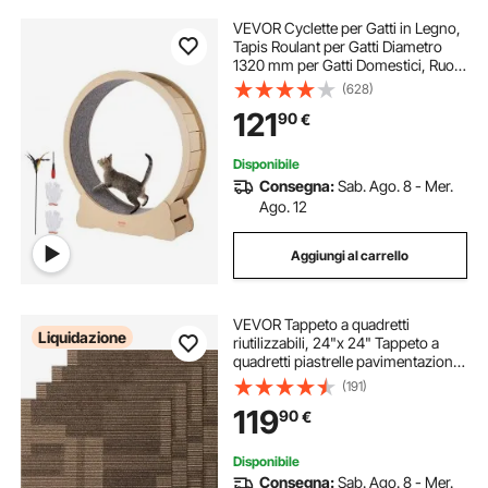
VEVOR Cyclette per Gatti in Legno,
Tapis Roulant per Gatti Diametro
1320 mm per Gatti Domestici, Ruota
per Esercizi per Gatti con Tappeto
(628)
Rimovibile per Gatti Corsa
121
90
€
Camminata Esercizio Uso
Domestico
Disponibile
Consegna:
Sab. Ago. 8 - Mer.
Ago. 12
Aggiungi al carrello
VEVOR Tappeto a quadretti
Liquidazione
riutilizzabili, 24"x 24" Tappeto a
quadretti piastrelle pavimentazione,
Morbido tappeto a quadretti, per
(191)
camera da letto soggiorno
119
90
€
Disponibile
Consegna:
Sab. Ago. 8 - Mer.