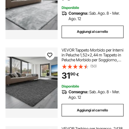
Disponibile
Consegna:
Sab. Ago. 8 - Mer.
Ago. 12
Aggiungi al carrello
VEVOR Tappeto Morbido per Interni
in Peluche 1,52x2,44 m Tappeto in
Peluche Morbido per Soggiorno,
Camera da Letto, Arredamento
(50)
Moderno, non Tessuti, Antiscivolo,
31
90
€
Grigio Scuro
Disponibile
Consegna:
Sab. Ago. 8 - Mer.
Ago. 12
Aggiungi al carrello
VEVOR Zerbino per Ingresso, 2438