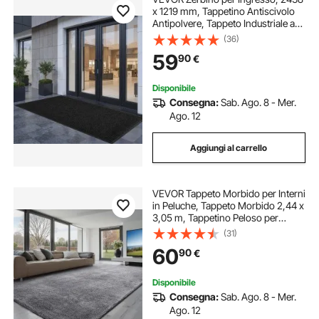
x 1219 mm, Tappetino Antiscivolo
Antipolvere, Tappeto Industriale a
Righe con Supporto, Tappeto
(36)
d'Ingresso Lavabile Resistente per
59
90
€
Corridoio, Balcone, Grigio
Disponibile
Consegna:
Sab. Ago. 8 - Mer.
Ago. 12
Aggiungi al carrello
VEVOR Tappeto Morbido per Interni
in Peluche, Tappeto Morbido 2,44 x
3,05 m, Tappetino Peloso per
Soggiorno, Camera da Letto,
(31)
Salotto, Arredamento Moderno non
60
90
€
Tessuti, Antiscivolo, Grigio Fumo
Disponibile
Consegna:
Sab. Ago. 8 - Mer.
Ago. 12