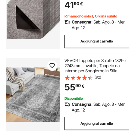
41
90
€
Soggiorno Camera da Letto,
Marrone Scuro
Rimangono solo 1, Ordina subito
Consegna:
Sab. Ago. 8 - Mer.
Ago. 12
Aggiungi al carrello
VEVOR Tappeto per Salotto 1829 x
2743 mm Lavabile, Tappeto da
Interno per Soggiorno in Stile
Bohémien, Antiscivolo e
(92)
Antistrappo, per Animali Domestici
55
90
€
e Bambini, Camera da Letto,
Soggiorno, Grigio
Disponibile
Consegna:
Sab. Ago. 8 - Mer.
Ago. 12
Aggiungi al carrello