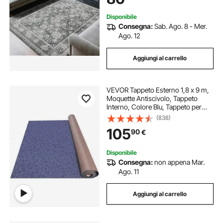
Grigio
Disponibile
Consegna:
Sab. Ago. 8 - Mer.
Ago. 12
Aggiungi al carrello
VEVOR Tappeto Esterno 1,8 x 9 m,
Moquette Antiscivolo, Tappeto
Interno, Colore Blu, Tappeto per
Interno e Esterno, Materiale Fibra di
(838)
Poliestere + TPR, Facile da Taglio e
105
90
€
Pulire
Disponibile
Consegna:
non appena Mar.
Ago. 11
Aggiungi al carrello