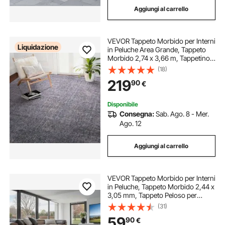
Aggiungi al carrello
cisterne morbide in pvc
VEVOR Tappeto Morbido per Interni
Liquidazione
in Peluche Area Grande, Tappeto
Morbido 2,74 x 3,66 m, Tappetino
con Pelo Lungo per Zone ad Alto
(18)
Traffico, Studio, Soggiorno, Salotto,
219
90
€
Antiscivolo, Blu Grigio
Disponibile
Consegna:
Sab. Ago. 8 - Mer.
Ago. 12
Aggiungi al carrello
VEVOR Tappeto Morbido per Interni
in Peluche, Tappeto Morbido 2,44 x
3,05 mm, Tappeto Peloso per
Soggiorno, Camera da Letto,
(31)
Salotto Arredamento da Casa non
59
90
€
Tessuti, Antiscivolo, Nero