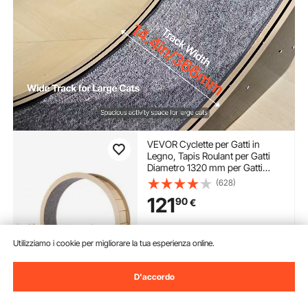
VEVOR Cyclette per Gatti in
Legno, Tapis Roulant per Gatti
Diametro 1320 mm per Gatti
Domestici, Ruota per Esercizi per
(628)
Gatti con Tappeto Rimovibile per
121
90
€
Gatti Corsa Camminata Esercizio
Uso Domestico
Disponibile
Utilizziamo i cookie per migliorare la tua esperienza online.
Consegna:
Sab. Ago. 8 -
Mer. Ago. 12
D'accordo
Aggiungi al carrello