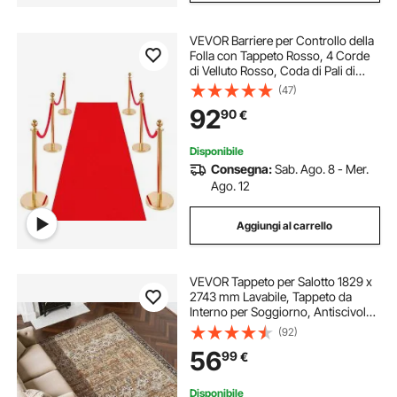
VEVOR Barriere per Controllo della
Folla con Tappeto Rosso, 4 Corde
di Velluto Rosso, Coda di Pali di
Sostegno in Acciaio Inossidabile
(47)
Dorato con Base Cava per Teatro,
92
90
€
Feste, Matrimoni, Mostre, Oro
Disponibile
Consegna:
Sab. Ago. 8 - Mer.
Ago. 12
Aggiungi al carrello
VEVOR Tappeto per Salotto 1829 x
2743 mm Lavabile, Tappeto da
Interno per Soggiorno, Antiscivolo
e Antistrappo, per Animali
(92)
Domestici e Bambini, per Camera
56
99
€
da Letto, Soggiorno, Marrone e
Verde
Disponibile