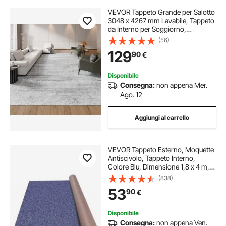
VEVOR Tappeto Grande per Salotto
3048 x 4267 mm Lavabile, Tappeto
da Interno per Soggiorno,
Antiscivolo e Antistrappo, per
(56)
Animali Domestici e Bambini, per
129
90
€
Camera da Letto, Cameretta,
Ufficio, Grigio
Disponibile
Consegna:
non appena Mer.
Ago. 12
Aggiungi al carrello
VEVOR Tappeto Esterno, Moquette
Antiscivolo, Tappeto Interno,
Colore Blu, Dimensione 1,8 x 4 m,
Tappeto per Interno e Esterno,
(838)
Materiale Fibra di Poliestere + TPR,
53
90
€
Facile da Taglio e Pulire
Disponibile
Consegna:
non appena Ven.