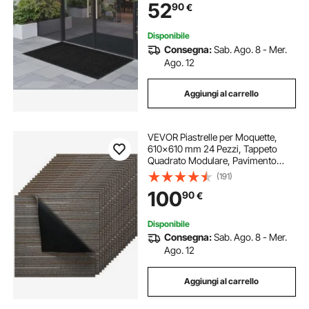
52
90
€
Balcone, Grigio
Disponibile
Consegna:
Sab. Ago. 8 - Mer.
Ago. 12
Aggiungi al carrello
VEVOR Piastrelle per Moquette,
610x610 mm 24 Pezzi, Tappeto
Quadrato Modulare, Pavimento
Morbido Imbottito per Copertura
(191)
Senza Cuciture 8,9㎡, per
100
90
€
Soggiorno Camera da Letto,
Marrone Scuro
Disponibile
Consegna:
Sab. Ago. 8 - Mer.
Ago. 12
Aggiungi al carrello