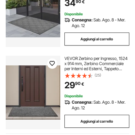
34
90
€
Corridoio, Balcone, Grigio
Disponibile
Consegna:
Sab. Ago. 8 - Mer.
Ago. 12
Aggiungi al carrello
VEVOR Zerbino per Ingresso, 1524
x 914 mm, Zerbino Commerciale
per Interni ed Esterni, Tappeto
d'Ingresso Industriale con
(25)
Supporto, Tappeto d'Ingresso
29
90
€
Lavabile Resistente per Corridoio,
Grigio
Disponibile
Consegna:
Sab. Ago. 8 - Mer.
Ago. 12
Aggiungi al carrello