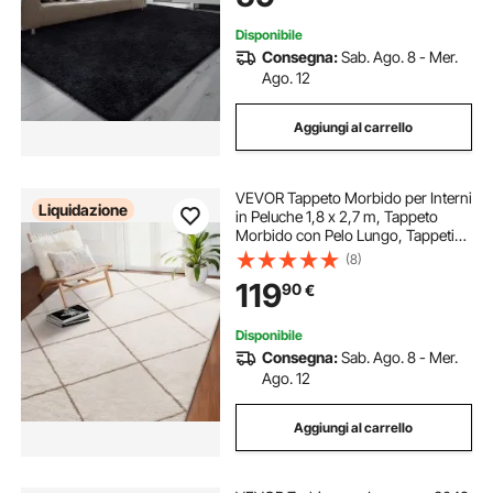
Disponibile
Consegna:
Sab. Ago. 8 - Mer.
Ago. 12
Aggiungi al carrello
VEVOR Tappeto Morbido per Interni
Liquidazione
in Peluche 1,8 x 2,7 m, Tappeto
Morbido con Pelo Lungo, Tappetino
per Camera da Letto Soggiorno
(8)
Salotto, Anti-Perdite Antiscivolo,
119
90
€
Beige
Disponibile
Consegna:
Sab. Ago. 8 - Mer.
Ago. 12
Aggiungi al carrello