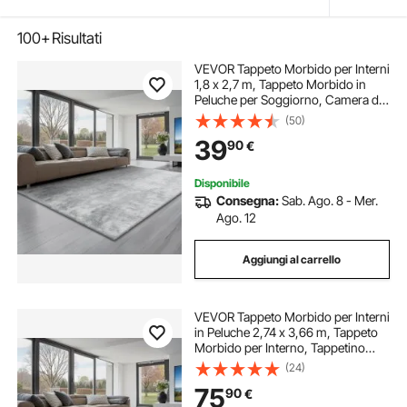
100+
Risultati
VEVOR Tappeto Morbido per Interni
1,8 x 2,7 m, Tappeto Morbido in
Peluche per Soggiorno, Camera da
Letto, Arredamento Moderno
(50)
Tappetino a Pelo Lungo,
39
90
€
Antiscivolo, Tinta Grigio Chiaro
Disponibile
Consegna:
Sab. Ago. 8 - Mer.
Ago. 12
Aggiungi al carrello
VEVOR Tappeto Morbido per Interni
in Peluche 2,74 x 3,66 m, Tappeto
Morbido per Interno, Tappetino
Peloso per Soggiorno, Camera da
(24)
Letto, Salotto, Pelo Lungo,
75
90
€
Antiscivolo, Grigio Chiaro