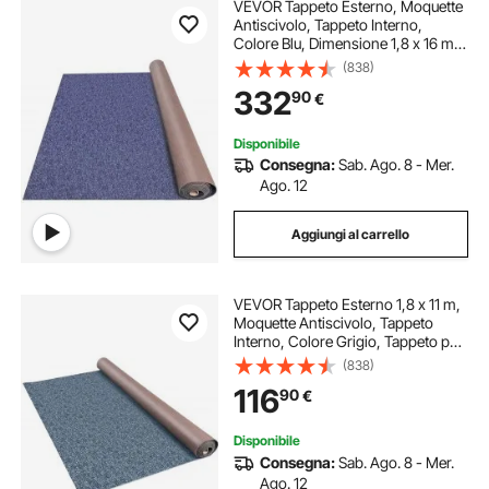
VEVOR Tappeto Esterno, Moquette
Antiscivolo, Tappeto Interno,
Colore Blu, Dimensione 1,8 x 16 m,
Tappeto per Interno e Esterno,
(838)
Materiale Fibra di Poliestere + TPR,
332
90
€
Facile da Taglio e Pulire
Disponibile
Consegna:
Sab. Ago. 8 - Mer.
Ago. 12
Aggiungi al carrello
VEVOR Tappeto Esterno 1,8 x 11 m,
Moquette Antiscivolo, Tappeto
Interno, Colore Grigio, Tappeto per
Interno e Esterno, Materiale Fibra di
(838)
Poliestere + TPR, Facile da Taglio e
116
90
€
Pulire
Disponibile
Consegna:
Sab. Ago. 8 - Mer.
Ago. 12