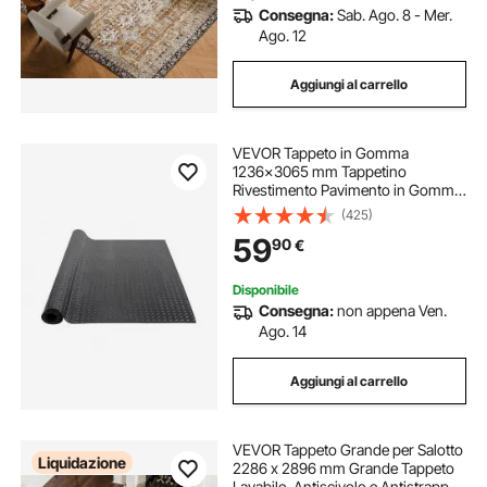
Consegna:
Sab. Ago. 8 - Mer.
Ago. 12
Aggiungi al carrello
VEVOR Tappeto in Gomma
1236x3065 mm Tappetino
Rivestimento Pavimento in Gomma
SBR, Tappeto Borchiato Spessore 3
(425)
mm Tappeto Diamantato a Strappo,
59
90
€
Tappeto Antiscivolo per Garage,
Magazzini, Palestra
Disponibile
Consegna:
non appena Ven.
Ago. 14
Aggiungi al carrello
VEVOR Tappeto Grande per Salotto
Liquidazione
2286 x 2896 mm Grande Tappeto
Lavabile, Antiscivolo e Antistrappo,