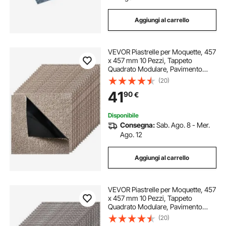
Aggiungi al carrello
VEVOR Piastrelle per Moquette, 457
x 457 mm 10 Pezzi, Tappeto
Quadrato Modulare, Pavimento
Morbido Imbottito per Copertura
(20)
Senza Cuciture 2,09 ㎡, per
41
90
€
Soggiorno Camera da Letto,
Marrone Chiaro
Disponibile
Consegna:
Sab. Ago. 8 - Mer.
Ago. 12
Aggiungi al carrello
VEVOR Piastrelle per Moquette, 457
x 457 mm 10 Pezzi, Tappeto
Quadrato Modulare, Pavimento
Morbido Imbottito per Copertura
(20)
Senza Cuciture 2,09 ㎡, per