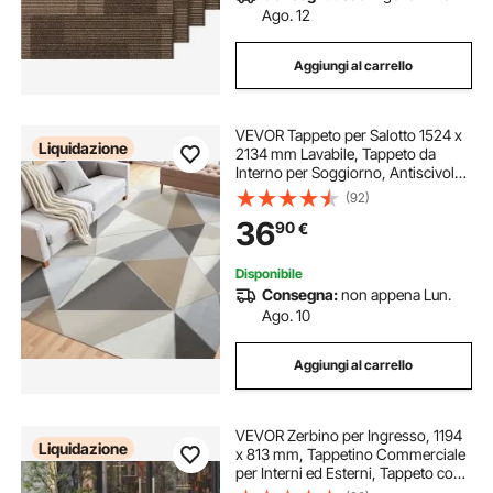
Ago. 12
Aggiungi al carrello
VEVOR Tappeto per Salotto 1524 x
Liquidazione
2134 mm Lavabile, Tappeto da
Interno per Soggiorno, Antiscivolo
e Antistrappo, per Animali
(92)
Domestici e Bambini, per Camera
36
90
€
da Letto, Soggiorno, Grigio
Antracite
Disponibile
Consegna:
non appena Lun.
Ago. 10
Aggiungi al carrello
VEVOR Zerbino per Ingresso, 1194
Liquidazione
x 813 mm, Tappetino Commerciale
per Interni ed Esterni, Tappeto con
Supporto, Tappeto Elegante