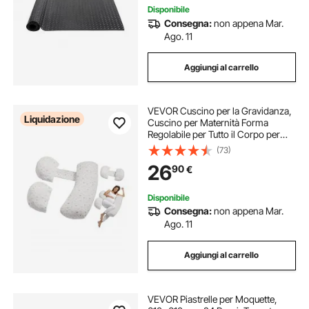
Disponibile
Consegna:
non appena Mar.
Ago. 11
Aggiungi al carrello
VEVOR Cuscino per la Gravidanza,
Liquidazione
Cuscino per Maternità Forma
Regolabile per Tutto il Corpo per
Donne Incinte, Supporto per la
(73)
Gravidanza Morbido Traspirante
26
90
€
con Fodera Rimovibile e Lavabile
Disponibile
Consegna:
non appena Mar.
Ago. 11
Aggiungi al carrello
VEVOR Piastrelle per Moquette,