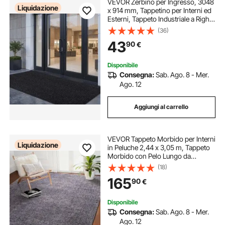
VEVOR Zerbino per Ingresso, 3048
Liquidazione
x 914 mm, Tappetino per Interni ed
Esterni, Tappeto Industriale a Righe
con Supporto, Tappeto d'Ingresso
(36)
Lavabile Resistente per Corridoio,
43
90
€
Balcone, Grigio
Disponibile
Consegna:
Sab. Ago. 8 - Mer.
Ago. 12
Aggiungi al carrello
VEVOR Tappeto Morbido per Interni
Liquidazione
in Peluche 2,44 x 3,05 m, Tappeto
Morbido con Pelo Lungo da
Interno, Tappetino per Soggiorno
(18)
Camera da Letto Salotto
165
90
€
Antiscivolo, Beige
Disponibile
Consegna:
Sab. Ago. 8 - Mer.
Ago. 12