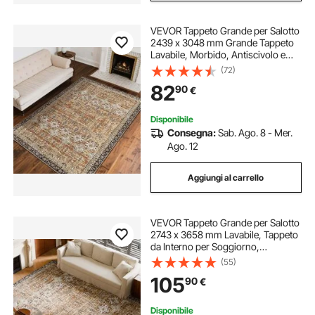
VEVOR Tappeto Grande per Salotto
2439 x 3048 mm Grande Tappeto
Lavabile, Morbido, Antiscivolo e
Antistrappo, per Animali Domestici
(72)
e Bambini, per Camera da Letto,
82
90
€
Cameretta, Ufficio, Marrone Verde
Disponibile
Consegna:
Sab. Ago. 8 - Mer.
Ago. 12
Aggiungi al carrello
VEVOR Tappeto Grande per Salotto
2743 x 3658 mm Lavabile, Tappeto
da Interno per Soggiorno,
Antiscivolo e Antistrappo, per
(55)
Animali Domestici e Bambini, per
105
90
€
Camera da Letto, Cameretta,
Marrone Verde
Disponibile