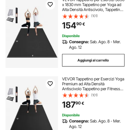
x 1830 mm Tappetino per Yoga ad
Alta Densità Antiscivolo, Tappetino
per Fitness Esercizi con Borsa e
(101)
Tracolla, per Tutti Tipi di Yoga a
154
90
€
Casa, Allenamento a Terra
Disponibile
Consegna:
Sab. Ago. 8 - Mer.
Ago. 12
Aggiungi al carrello
VEVOR Tappetino per Esercizi Yoga
Premium ad Alta Densità
Antiscivolo Tappetino per Fitness
Esercizi con Borsa e Tracolla, per
(101)
Tutti i Tipi di Yoga a Casa, Pilato e
187
90
€
Allenamento a Terra 3660x1830
mm
Disponibile
Consegna:
Sab. Ago. 8 - Mer.
Ago. 12