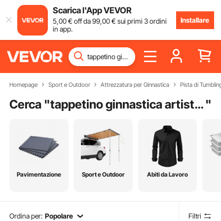
Scarica l'App VEVOR
Installare
5
,00
€
off da
99
,00
€
sui primi 3 ordini
in app.
Homepage
Sport e Outdoor
Attrezzatura per Ginnastica
Pista di Tumblin
Cerca "
tappetino ginnastica artistica
"
Pavimentazione
Sport e Outdoor
Abiti da Lavoro
Ordina per:
Popolare
Filtri