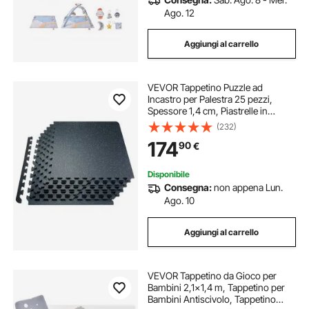
Ago. 12
Aggiungi al carrello
VEVOR Tappetino Puzzle ad
Incastro per Palestra 25 pezzi,
Spessore 1,4 cm, Piastrelle in
Schiuma EVA Gommata, Tappetino
(232)
da Palestra 61x61 cm, Copertura
174
90
€
9,3 m², Tappetino da Ginnastica,
Casa, Nero Blu
Disponibile
Consegna:
non appena Lun.
Ago. 10
Aggiungi al carrello
VEVOR Tappetino da Gioco per
Bambini 2,1x1,4 m, Tappetino per
Bambini Antiscivolo, Tappetino