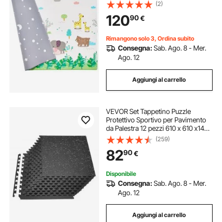
Arrotolabile Reversibile, Tappetino
(2)
Antiscivolo per Attività Strisciare
120
90
€
Neonati da Pavimento da Casa
Rimangono solo 3, Ordina subito
Consegna:
Sab. Ago. 8 - Mer.
Ago. 12
Aggiungi al carrello
VEVOR Set Tappetino Puzzle
Protettivo Sportivo per Pavimento
da Palestra 12 pezzi 610 x 610 x14
mm, Tappetini in Schiuma EVA
(259)
Fitness ad Incastro da Ginnastica
82
90
€
Palestra Ufficio Allenamento
Disponibile
Consegna:
Sab. Ago. 8 - Mer.
Ago. 12
Aggiungi al carrello