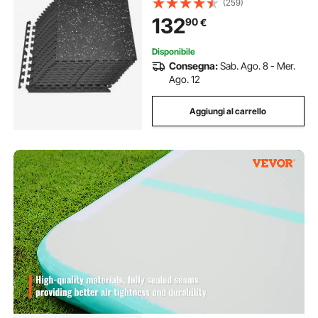
(259)
Incastro Piastrelle da Ginnastica
132
90
€
Allenamento Yoga Fitness, Puntini
Bianchi
Disponibile
Consegna:
Sab. Ago. 8 - Mer.
Ago. 12
Aggiungi al carrello