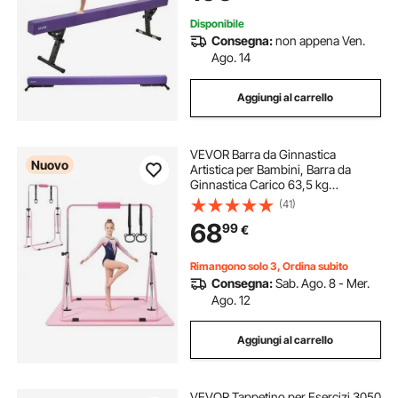
Disponibile
Consegna:
non appena Ven.
Ago. 14
Aggiungi al carrello
VEVOR Barra da Ginnastica
Nuovo
Artistica per Bambini, Barra da
Ginnastica Carico 63,5 kg
Pieghevole Altezza Regolabile
(41)
Allenamento Esercizio per Casa,
68
99
€
Telaio in Acciaio al Carbonio, con
Tappetino
Rimangono solo 3, Ordina subito
Consegna:
Sab. Ago. 8 - Mer.
Ago. 12
Aggiungi al carrello
VEVOR Tappetino per Esercizi 3050