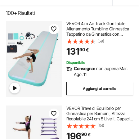
100+
Risultati
VEVOR 4 m Air Track Gonfiabile
Allenamento Tumbling Ginnastica
Tappetino da Ginnastica con
Pompa
(59)
131
90
€
Disponibile
Consegna:
non appena Mar.
Ago. 11
Aggiungi al carrello
VEVOR Trave di Equilibrio per
Ginnastica per Bambini, Altezza
Regolabile 241 cm 5 Livelli, Capacità
di Carico 158,7 kg, Trave Ginnastica
(34)
Artistica di Equilibrio per Casa
196
90
€
Palestra, Viola