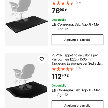
23 mm di Spessore, con Taglio
(47)
Rotondo, Bordi Smussati Anti-
76
90
€
Inciampo e Fondo Antiscivolo, Nero
Opaco
Disponibile
Consegna:
Sab. Ago. 8 - Mer.
Ago. 12
Aggiungi al carrello
VEVOR Tappetino da Salone per
Parrucchieri 1225 x 1505 mm
Tappetino Esagonale per Sedia da
Salone, 25 mm di Spessore, con
(47)
Taglio Rotondo, Facile da Pulire e
112
90
€
Bordi Smussati Anti-Inciampo,
Nero Opaco
Disponibile
Consegna:
Sab. Ago. 8 - Mer.
Ago. 12
Aggiungi al carrello