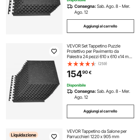
Consegna:
Sab. Ago. 8 - Mer.
Ago. 12
Aggiungi al carrello
VEVOR Set Tappetino Puzzle
Protettivo per Pavimento da
Palestra 24 pezzi 610 x 610 x14 mm,
Tappetini in Schiuma EVA Fitness
(259)
ad Incastro da Ginnastica Palestra
154
90
€
Ufficio Studio Allenamento
Disponibile
Consegna:
Sab. Ago. 8 - Mer.
Ago. 12
Aggiungi al carrello
VEVOR Tappetino da Salone per
Liquidazione
Parrucchieri 1220 x 905 mm