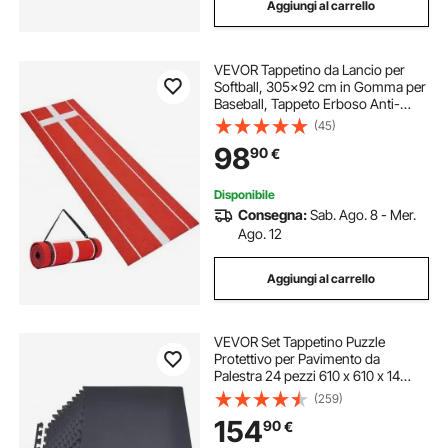
Aggiungi al carrello
VEVOR Tappetino da Lancio per
Softball, 305x92 cm in Gomma per
Baseball, Tappeto Erboso Anti-
Sbiadimento e Supporto in Schiuma
(45)
Antiscivolo, Attrezzatura per Lancio
98
90
€
Veloce per Lanciatori, Rosso
Disponibile
Consegna:
Sab. Ago. 8 - Mer.
Ago. 12
Aggiungi al carrello
VEVOR Set Tappetino Puzzle
Protettivo per Pavimento da
Palestra 24 pezzi 610 x 610 x 14
mm, Tappetini in Schiuma EVA ad
(259)
Incastro Piastrelle da Ginnastica
154
90
€
Ufficio Allenamento Yoga Fitness,
Nero