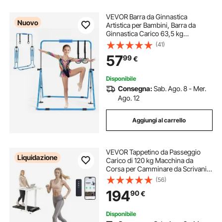
VEVOR Barra da Ginnastica
Nuovo
Artistica per Bambini, Barra da
Ginnastica Carico 63,5 kg
Pieghevole 1500 x 1080 x 1350 mm
(41)
Allenamento Esercizio per Casa 3-
57
99
€
8 Anni, Telaio in Acciaio al
Carbonio, Colore Blu
Disponibile
Consegna:
Sab. Ago. 8 - Mer.
Ago. 12
Aggiungi al carrello
VEVOR Tappetino da Passeggio
Liquidazione
Carico di 120 kg Macchina da
Corsa per Camminare da Scrivania
con Inclinazione, Tappetino da
(56)
Passeggio Portatile per l'Ufficio con
194
90
€
Telecomando, Schermo LED,
Bluetooth
Disponibile