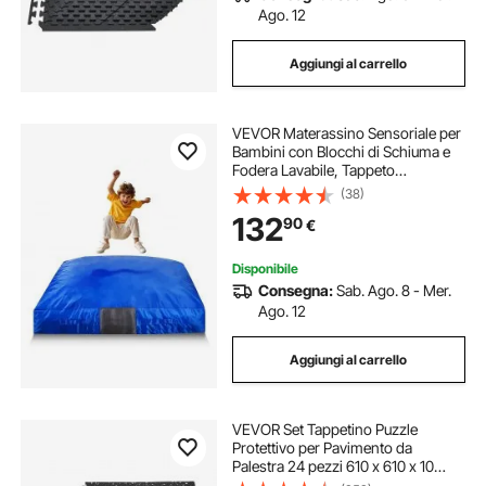
Ago. 12
Aggiungi al carrello
VEVOR Materassino Sensoriale per
Bambini con Blocchi di Schiuma e
Fodera Lavabile, Tappeto
Sensoriale per Bambini Grande
(38)
Zona di Atterraggio in Schiuma,
132
90
€
Materassino da Casa per
Ginnastica Allenamento
Disponibile
Consegna:
Sab. Ago. 8 - Mer.
Ago. 12
Aggiungi al carrello
VEVOR Set Tappetino Puzzle
Protettivo per Pavimento da
Palestra 24 pezzi 610 x 610 x 10
mm, Tappetini in Schiuma EVA ad