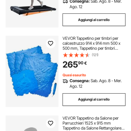
Consegna:
Sab. Ago. 8 - Mer.
Ago. 12
Aggiungi al carrello
VEVOR Tappetino per timbri per
calcestruzzo 914 x 914 mm 500 x
500 mm, Tappetino per timbri
struttura in poliuretano per
(121)
calcestruzzo, Stampo per pavimenti
265
90
€
in ardesia, Stampo per decorazioni
esterne
Quasi esaurito
Consegna:
Sab. Ago. 8 - Mer.
Ago. 12
Aggiungi al carrello
VEVOR Tappetino da Salone per
Parrucchieri 1525 x 915 mm
Tappetino da Salone Rettangolare,