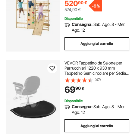
520
90
€
-
9%
574,90
€
Disponibile
Consegna:
Sab. Ago. 8 - Mer.
Ago. 12
Aggiungi al carrello
VEVOR Tappetino da Salone per
Parrucchieri 1220 x 930 mm
Tappetino Semicircolare per Sedia
da Salone, 25 mm di Spessore, con
(47)
Taglio Rotondo, Facile da Pulire e
69
90
€
Bordi Smussati Anti-Inciampo,
Nero Opaco
Disponibile
Consegna:
Sab. Ago. 8 - Mer.
Ago. 12
Aggiungi al carrello