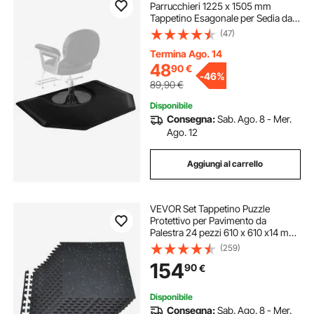
Parrucchieri 1225 x 1505 mm
Tappetino Esagonale per Sedia da
Salone, 13 mm di Spessore, con
(47)
Taglio Rotondo, Facile da Pulire e
Bordi Smussati Anti-Inciampo,
Termina Ago. 14
Nero Opaco
48
90
€
-
46%
89,90
€
Disponibile
Consegna:
Sab. Ago. 8 - Mer.
Ago. 12
Aggiungi al carrello
VEVOR Set Tappetino Puzzle
Protettivo per Pavimento da
Palestra 24 pezzi 610 x 610 x14 mm,
Tappetini in Schiuma EVA ad
(259)
Incastro con Puntini Blu da
154
90
€
Ginnastica Palestra Ufficio Casa
Allenamento
Disponibile
Consegna:
Sab. Ago. 8 - Mer.