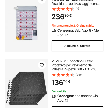
Riscaldante per Massaggio con
Giada Naturale Luce Fotonica a 660
(7)
nm, Tappetino Terapeutico con
236
90
€
Giada Temperatura Regolabile
Rimangono solo 2, Ordina subito
Consegna:
Sab. Ago. 8 - Mer.
Ago. 12
Aggiungi al carrello
VEVOR Set Tappetino Puzzle
Protettivo per Pavimento da
Palestra 24 pezzi 610 x 610 x 10
mm, Tappetini in Schiuma EVA ad
(259)
Incastro Piastrelle con Puntini Grigi
136
90
€
da Ginnastica Ufficio Casa
Allenamento
Disponibile
Consegna:
non appena Gio.
Ago. 13