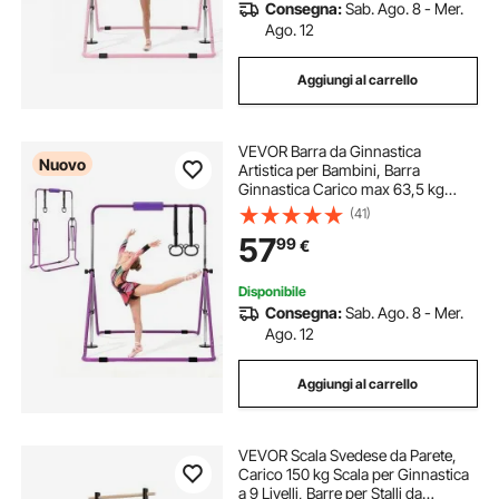
Consegna:
Sab. Ago. 8 - Mer.
Ago. 12
Aggiungi al carrello
VEVOR Barra da Ginnastica
Nuovo
Artistica per Bambini, Barra
Ginnastica Carico max 63,5 kg
Pieghevole Altezza Regolabile per
(41)
Allenamento, Attrezzatura per
57
99
€
Esercizio a Casa per Bambini,
Colore Viola
Disponibile
Consegna:
Sab. Ago. 8 - Mer.
Ago. 12
Aggiungi al carrello
VEVOR Scala Svedese da Parete,
Carico 150 kg Scala per Ginnastica
a 9 Livelli, Barre per Stalli da