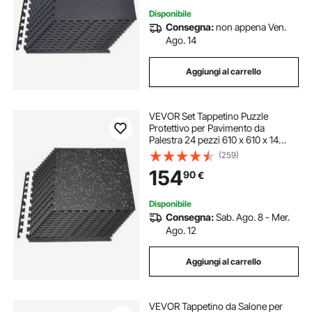
Disponibile
Consegna:
non appena Ven.
Ago. 14
Aggiungi al carrello
VEVOR Set Tappetino Puzzle
Protettivo per Pavimento da
Palestra 24 pezzi 610 x 610 x 14
mm, Tappetini in Schiuma EVA ad
(259)
Incastro Piastrelle con Puntini
154
90
€
Bianchi da Ginnastica Ufficio Casa
Allenamento
Disponibile
Consegna:
Sab. Ago. 8 - Mer.
Ago. 12
Aggiungi al carrello
VEVOR Tappetino da Salone per