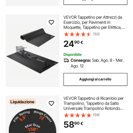
VEVOR Tappetino per Attrezzi da
Esercizio, per Pavimenti in
Moquette, Tappetino per Ellittica,
Vogatore, Protezione Impermeabile
(50)
Antiscivolo per Palestra Domestica,
24
90
€
900 x 2000 x 4 mm
Disponibile
Consegna:
Sab. Ago. 8 - Mer.
Ago. 12
Aggiungi al carrello
VEVOR Tappetino di Ricambio per
Liquidazione
Trampolino, Tappetino da Salto
Universale Trampolino Rotondo
426 cm, Rinforza Tappetino
(59)
Resistente ai Raggi UV, con 72
58
90
€
Molla Anelli V, Molle 14 cm
Lunghezza