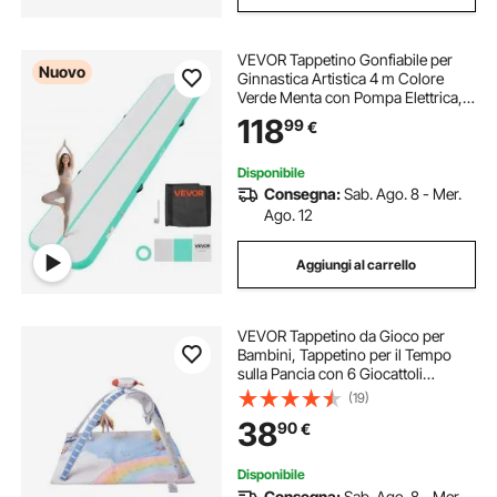
VEVOR Tappetino Gonfiabile per
Nuovo
Ginnastica Artistica 4 m Colore
Verde Menta con Pompa Elettrica,
Spessore 10 cm, Carico max
118
99
€
200kg, per Palestra Spiaggia Parco,
Esercizio di Yoga Cheerleading
Acrobazie
Disponibile
Consegna:
Sab. Ago. 8 - Mer.
Ago. 12
Aggiungi al carrello
VEVOR Tappetino da Gioco per
Bambini, Tappetino per il Tempo
sulla Pancia con 6 Giocattoli
Sensoriali, 890 x 890 mm,
(19)
Tappetino Pieghevoli Regalo con
38
90
€
Giocattolo Razzo Musicale
Luminoso
Disponibile
Consegna:
Sab. Ago. 8 - Mer.