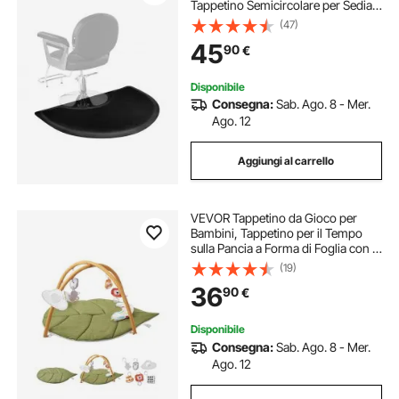
Tappetino Semicircolare per Sedia
da Salone, 13 mm di Spessore, con
(47)
Taglio Rotondo, Facile da Pulire e
45
90
€
Bordi Smussati Anti-Inciampo,
Nero Opaco
Disponibile
Consegna:
Sab. Ago. 8 - Mer.
Ago. 12
Aggiungi al carrello
VEVOR Tappetino da Gioco per
Bambini, Tappetino per il Tempo
sulla Pancia a Forma di Foglia con 6
Giocattoli Sensoriali,1090 x 850
(19)
mm, Tappetino Pieghevoli per
36
90
€
Neonati Sviluppo Cognitivo
Disponibile
Consegna:
Sab. Ago. 8 - Mer.
Ago. 12