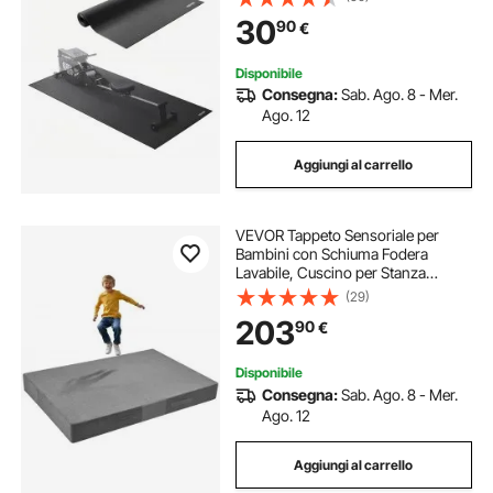
Antiscivolo per Palestra Domestica,
30
90
€
915x1980 mm 6 mm Spessore
Disponibile
Consegna:
Sab. Ago. 8 - Mer.
Ago. 12
Aggiungi al carrello
VEVOR Tappeto Sensoriale per
Bambini con Schiuma Fodera
Lavabile, Cuscino per Stanza
Sensoriale per Bambini e Adulti,
(29)
Materasso di Caduta per Protezione
203
90
€
Arrampicata Ginnastica da Palestra,
Grigio
Disponibile
Consegna:
Sab. Ago. 8 - Mer.
Ago. 12
Aggiungi al carrello