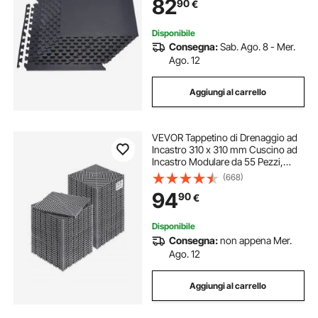
82
90
€
Ufficio Allenamento Yoga Fitness,
Nero
Disponibile
Consegna:
Sab. Ago. 8 - Mer.
Ago. 12
Aggiungi al carrello
VEVOR Tappetino di Drenaggio ad
Incastro 310 x 310 mm Cuscino ad
Incastro Modulare da 55 Pezzi,
Piastrelle per Pavimenti di
(668)
Drenaggio Grigio Antiscivolo e
94
90
€
Tappetino per Doccia, per Garage
Giardino
Disponibile
Consegna:
non appena Mer.
Ago. 12
Aggiungi al carrello