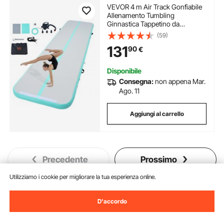
VEVOR 4 m Air Track Gonfiabile
Allenamento Tumbling
Ginnastica Tappetino da
Ginnastica con Pompa
(59)
131
90
€
Disponibile
Consegna:
non appena Mar.
Ago. 11
Aggiungi al carrello
Precedente
Prossimo
Utilizziamo i cookie per migliorare la tua esperienza online.
Potrebbe piacerti anche
D'accordo