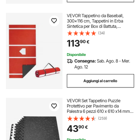
VEVOR Tappetino da Baseball,
300x116 cm, Tappetini in Erba
Sintetica per Box di Battuta,
Attrezzatura per Allenamento di
(34)
Battuta Softball con Base di Casa ed
113
90
€
Erba Sintetica Anti-Scolorimento,
Rosso
Disponibile
Consegna:
Sab. Ago. 8 - Mer.
Ago. 12
Aggiungi al carrello
VEVOR Set Tappetino Puzzle
Protettivo per Pavimento da
Palestra 6 pezzi 610 x 610 x14 mm,
Tappetini in Schiuma EVA Fitness
(259)
ad Incastro da Ginnastica Palestra
43
90
€
Ufficio Casa Allenamento Punti
Grigi
Disponibile