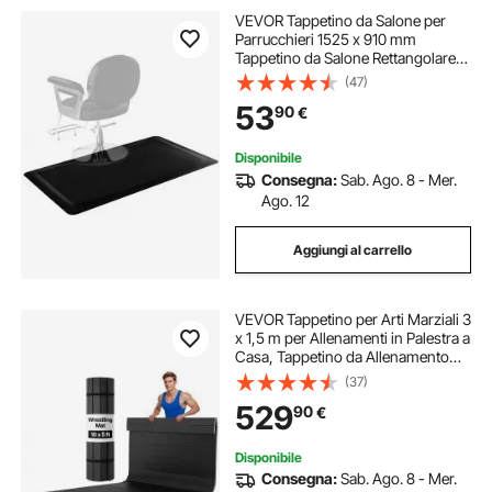
VEVOR Tappetino da Salone per
Parrucchieri 1525 x 910 mm
Tappetino da Salone Rettangolare,
13 mm di Spessore, con Taglio
(47)
Rotondo, Bordi Smussati Anti-
53
90
€
Inciampo e Fondo Antiscivolo, Nero
Opaco
Disponibile
Consegna:
Sab. Ago. 8 - Mer.
Ago. 12
Aggiungi al carrello
VEVOR Tappetino per Arti Marziali 3
x 1,5 m per Allenamenti in Palestra a
Casa, Tappetino da Allenamento
Impermeabile e Arrotolabile,
(37)
Materassino Fitness per Ginnastica
529
90
€
Jiu-Jitsu, MMA, Judo
Disponibile
Consegna:
Sab. Ago. 8 - Mer.