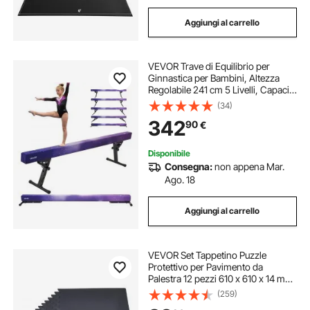
Aggiungi al carrello
VEVOR Trave di Equilibrio per
Ginnastica per Bambini, Altezza
Regolabile 241 cm 5 Livelli, Capacità
di Carico 158,7 kg, Trave Ginnastica
(34)
Artistica di Equilibrio per Casa
342
90
€
Palestra, Galassia
Disponibile
Consegna:
non appena Mar.
Ago. 18
Aggiungi al carrello
VEVOR Set Tappetino Puzzle
Protettivo per Pavimento da
Palestra 12 pezzi 610 x 610 x 14 mm,
Tappetini in Schiuma EVA ad
(259)
Incastro Piastrelle da Ginnastica