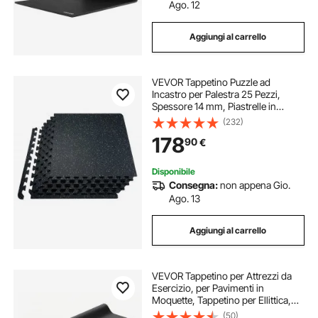
Ago. 12
Aggiungi al carrello
VEVOR Tappetino Puzzle ad
Incastro per Palestra 25 Pezzi,
Spessore 14 mm, Piastrelle in
Schiuma EVA Gommata, Tappetino
(232)
da Palestra 61x61 cm, Copertura
178
90
€
9,3 m², Tappetino Ginnastica,
Casa, Bianco Nero
Disponibile
Consegna:
non appena Gio.
Ago. 13
Aggiungi al carrello
VEVOR Tappetino per Attrezzi da
Esercizio, per Pavimenti in
Moquette, Tappetino per Ellittica,
Vogatore, Protezione Impermeabile
(50)