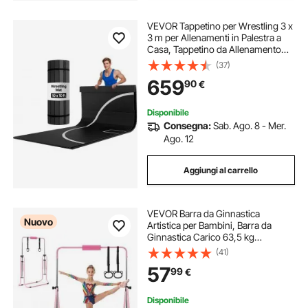
VEVOR Tappetino per Wrestling 3 x
3 m per Allenamenti in Palestra a
Casa, Tappetino da Allenamento
Impermeabile e Arrotolabile,
(37)
Materassino Fitness per Ginnastica
659
90
€
Jiu-Jitsu, MMA, Judo
Disponibile
Consegna:
Sab. Ago. 8 - Mer.
Ago. 12
Aggiungi al carrello
VEVOR Barra da Ginnastica
Nuovo
Artistica per Bambini, Barra da
Ginnastica Carico 63,5 kg
Pieghevole Altezza Regolabile
(41)
Allenamento Esercizio per Casa 3-
57
99
€
8 Anni, Telaio in Acciaio al
Carbonio, Colore Rosa
Disponibile