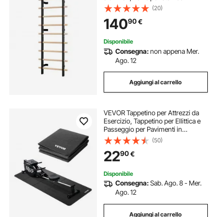
Ginnastica in Legno Massello e
(20)
Acciaio al Carbonio, per Accessori
140
90
€
Cremagliera di Potenza 80 x 80 mm
Disponibile
Consegna:
non appena Mer.
Ago. 12
Aggiungi al carrello
VEVOR Tappetino per Attrezzi da
Esercizio, Tappetino per Ellittica e
Passeggio per Pavimenti in
Moquette, Protezione Alta Densità
(50)
Impermeabile Antiscivolo per
22
90
€
Palestra Domestica, 6 x 610 x 1730
mm
Disponibile
Consegna:
Sab. Ago. 8 - Mer.
Ago. 12
Aggiungi al carrello