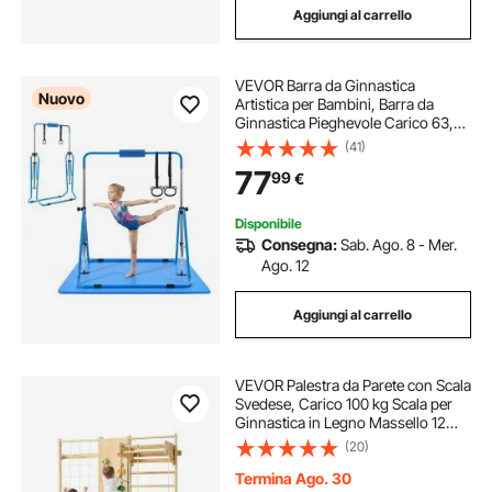
Aggiungi al carrello
VEVOR Barra da Ginnastica
Nuovo
Artistica per Bambini, Barra da
Ginnastica Pieghevole Carico 63,5
kg con Tappetino Altezza
(41)
Regolabile, Allenamento Esercizio
77
99
€
Esterno Interno, 1500 x 1080 x 1350
mm, Blu
Disponibile
Consegna:
Sab. Ago. 8 - Mer.
Ago. 12
Aggiungi al carrello
VEVOR Palestra da Parete con Scala
Svedese, Carico 100 kg Scala per
Ginnastica in Legno Massello 12
Livelli, con Parete da Arrampicata,
(20)
Anelli da Palestra, Barra per
Trazioni, Tavola da Arrampicata
Termina Ago. 30