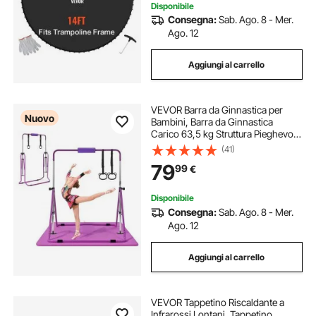
Disponibile
Consegna:
Sab. Ago. 8 - Mer.
Ago. 12
Aggiungi al carrello
VEVOR Barra da Ginnastica per
Nuovo
Bambini, Barra da Ginnastica
Carico 63,5 kg Struttura Pieghevole
con Tappetino Altezza Regolabile
(41)
Allenamento Esercizio a Casa,
79
99
€
Acciaio al Carbonio Nylon, Colore
Viola
Disponibile
Consegna:
Sab. Ago. 8 - Mer.
Ago. 12
Aggiungi al carrello
VEVOR Tappetino Riscaldante a
Infrarossi Lontani, Tappetino