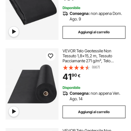
Tessuto Geotessile del Terreno,
Nero
Disponibile
Consegna:
non appena Dom.
Ago. 9
Aggiungi al carrello
VEVOR Telo Geotessile Non
Tessuto 1,8x15,2 m, Tessuto
Pacciamante 271 g/m², Telo
Pacciamatura Anti Erbacce per
(667)
Sistemi di Drenaggio,
41
90
€
Paesaggistica, Copertura Non
Tessuto Geotessile del Terreno,
Nero
Disponibile
Consegna:
non appena Ven.
Ago. 14
Aggiungi al carrello
VEVOR Telo Geotessile Non