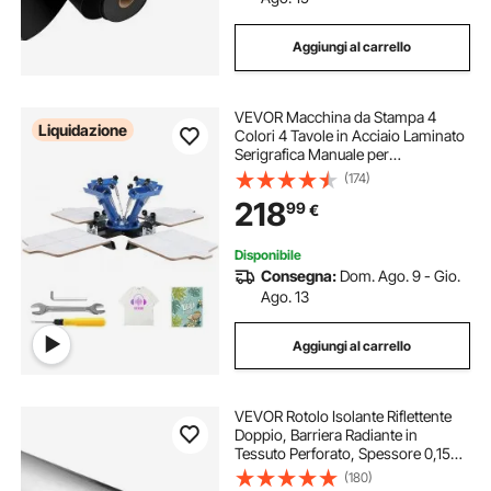
Aggiungi al carrello
VEVOR Macchina da Stampa 4
Liquidazione
Colori 4 Tavole in Acciaio Laminato
Serigrafica Manuale per
Abbigliamento Fai-da-te,
(174)
Stampante per Serigrafia 4 Colori 4
218
99
€
Tavole Dimensioni da Stampa
54x45 cm Girevole 360°
Disponibile
Consegna:
Dom. Ago. 9 - Gio.
Ago. 13
Aggiungi al carrello
VEVOR Rotolo Isolante Riflettente
Doppio, Barriera Radiante in
Tessuto Perforato, Spessore 0,15
mm, 76,2 mx 1,22 m, Scudo
(180)
Riflettente del Calore in Alluminio