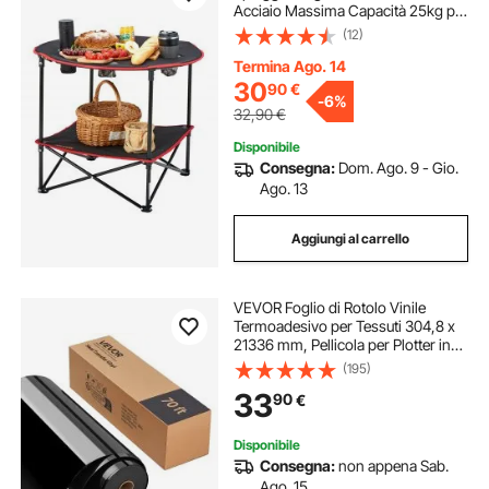
Acciaio Massima Capacità 25kg per
Viaggio Escursione Picnic Pesca,
(12)
Tavolino Doppio Ripiano Portatile
Pieghevole Tessuto Oxford 600D
Termina Ago. 14
2,3kg
30
90
€
-
6%
32,90
€
Disponibile
Consegna:
Dom. Ago. 9 - Gio.
Ago. 13
Aggiungi al carrello
VEVOR Foglio di Rotolo Vinile
Termoadesivo per Tessuti 304,8 x
21336 mm, Pellicola per Plotter in
Vinile a Trasferimento Termico per
(195)
Macchine da Taglio, per Magliette
33
90
€
Cuscini Cappelli, HTV, Nero
Disponibile
Consegna:
non appena Sab.
Ago. 15