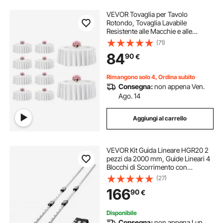
VEVOR Tovaglia per Tavolo
Rotondo, Tovaglia Lavabile
Resistente alle Macchie e alle
Pieghe, Copritavola Diametro 3048
(71)
mm, Copritavolo in Tessuto di
84
90
€
Poliestere per Matrimonio, Festa, 10
Pezzi Bianco
Rimangono solo 4, Ordina subito
Consegna:
non appena Ven.
Ago. 14
Aggiungi al carrello
VEVOR Kit Guida Lineare HGR20 2
pezzi da 2000 mm, Guide Lineari 4
Blocchi di Scorrimento con
Cuscinetti, Kit Antiruggine per Fai
(27)
da te, Router CNC, Torni, Fresatrici,
166
90
€
Stampanti 3D
Disponibile
Consegna:
non appena Lun.