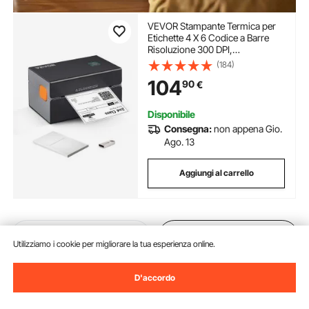
VEVOR Stampante Termica per
Etichette 4 X 6 Codice a Barre
Risoluzione 300 DPI,
Connessione USB / Bluetooth,
(184)
Etichettatrice Termica 150 mm/s
104
90
€
Compatibile a
IOS/Android/Windows/MAC
OS/Linux/Chromebook
Disponibile
Consegna:
non appena Gio.
Ago. 13
Aggiungi al carrello
Precedente
Prossimo
Utilizziamo i cookie per migliorare la tua esperienza online.
D'accordo
Potrebbe piacerti anche