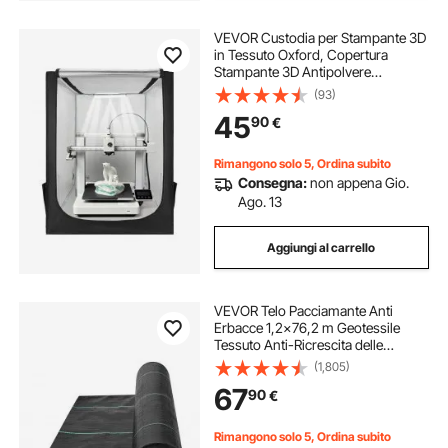
VEVOR Custodia per Stampante 3D
in Tessuto Oxford, Copertura
Stampante 3D Antipolvere
Impermeabile, Custodia per
(93)
Temperatura Costante,
45
90
€
Illuminazione a LED, Compatibile
con Creality/ELEGOO/Anycubic
Rimangono solo 5, Ordina subito
Consegna:
non appena Gio.
Ago. 13
Aggiungi al carrello
VEVOR Telo Pacciamante Anti
Erbacce 1,2x76,2 m Geotessile
Tessuto Anti-Ricrescita delle
Erbacce Sotto Ghiaia 170 g/m², Telo
(1,805)
PP Permeabile Resistente agli
67
90
€
Strappi per Paesaggistica,
Copertura Terreno
Rimangono solo 5, Ordina subito