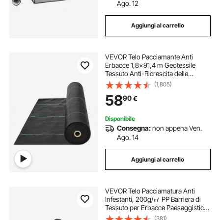
Ago. 12
Aggiungi al carrello
VEVOR Telo Pacciamante Anti
Erbacce 1,8x91,4 m Geotessile
Tessuto Anti-Ricrescita delle
Erbacce Sotto Ghiaia 102 g/m², Telo
(1,805)
PP Permeabile Resistente agli
58
90
€
Strappi per Paesaggistica,
Copertura Terreno
Disponibile
Consegna:
non appena Ven.
Ago. 14
Aggiungi al carrello
VEVOR Telo Pacciamatura Anti
Infestanti, 200g/㎡ PP Barriera di
Tessuto per Erbacce Paesaggistico
da Giardino Protezione di Suolo UV
(381)