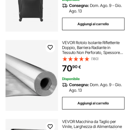
Consegna:
Dom. Ago. 9 - Gio.
Ago. 13
Aggiungi al carrello
VEVOR Rotolo Isolante Riflettente
Doppio, Barriera Radiante in
Tessuto Non Perforato, Spessore
0,15 mm, 38,1 mx 1,22 m, Scudo
(180)
Riflettente del Calore in Alluminio
70
90
€
Bifacciale, per Tetti di Finestre
Disponibile
Consegna:
Dom. Ago. 9 - Gio.
Ago. 13
Aggiungi al carrello
VEVOR Macchina da Taglio per
Vinile, Larghezza di Alimentazione