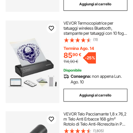
Aggiungi al carrello
VEVOR Termocopiatrice per
tatuaggi wireless Bluetooth,
stampante per tatuaggi con 10 fogli,
macchina per trasferimento
(11)
tatuaggi, compatibile per telefoni
iOS e Android, iPad e PC (con
Termina Ago. 14
custodia)
85
90
€
-
25%
114,90
€
Disponibile
Consegna:
non appena Lun.
Ago. 10
Aggiungi al carrello
VEVOR Telo Pacciamante 1,8 x 76,2
m Telo Anti Erbacce 168 g/m²
Rotolo di Telo Anti-Ricrescita in PP
Tessuto per Protezione Contro le
(1,805)