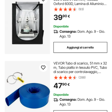
Oxford 600D, Lamina di Alluminio
Composita Interna, Copertura
(93)
Protettiva Antipolvere con
39
90
€
Temperatura Costante e
Illuminazione a LED
Disponibile
Consegna:
Dom. Ago. 9 - Gio.
Ago. 13
Aggiungi al carrello
VEVOR Tubo di scarico, 51 mm x 32
m, Tubo piatto in tessuto PVC, Tubo
di scarico per controlavaggio,
Resistente alle intemperie e allo
(288)
scoppio, Ideale per piscine e
47
90
€
trasferimento dell'acqua, Blu
Disponibile
Consegna:
Dom. Ago. 9 - Gio.
Ago. 13