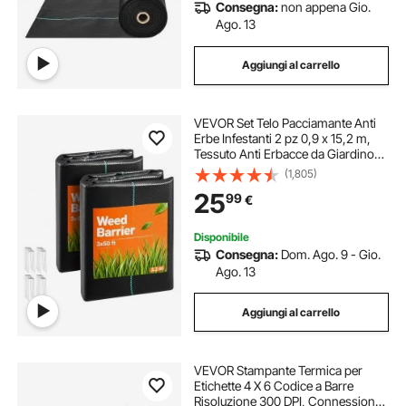
Consegna:
non appena Gio.
Ago. 13
Aggiungi al carrello
VEVOR Set Telo Pacciamante Anti
Erbe Infestanti 2 pz 0,9 x 15,2 m,
Tessuto Anti Erbacce da Giardino
90 g/m² in Polipropilene, Barriera
(1,805)
Telo Pacciamante per Prato Serra
25
99
€
Tessuto Anti Erbacce 2 pz
Disponibile
Consegna:
Dom. Ago. 9 - Gio.
Ago. 13
Aggiungi al carrello
VEVOR Stampante Termica per
Etichette 4 X 6 Codice a Barre
Risoluzione 300 DPI, Connessione