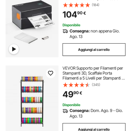
USB / Bluetooth, Etichettatrice
(184)
Termica 150 mm/s Compatibile a
104
90
€
IOS/Android/Windows/MAC
OS/Linux/Chromebook
Disponibile
Consegna:
non appena Gio.
Ago. 13
Aggiungi al carrello
VEVOR Supporto per Filamenti per
Stampanti 3D, Scaffale Porta
Filamenti a 5 Livelli per Stampanti in
Acciaio al Carbonio, Porta Bobine
(345)
per Studio di Stampa, Home Studio,
49
90
€
Ufficio, Officina, Nero
Disponibile
Consegna:
Dom. Ago. 9 - Gio.
Ago. 13
Aggiungi al carrello