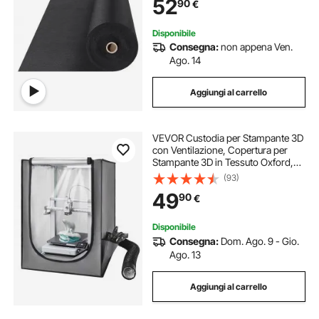
52
90
€
Paesaggistica, Copertura Non
Tessuto Geotessile del Terreno,
Nero
Disponibile
Consegna:
non appena Ven.
Ago. 14
Aggiungi al carrello
VEVOR Custodia per Stampante 3D
con Ventilazione, Copertura per
Stampante 3D in Tessuto Oxford,
Antipolvere Impermeabile,
(93)
Illuminazione LED, Compatibile con
49
90
€
Photon Mono/Mars 3
Disponibile
Consegna:
Dom. Ago. 9 - Gio.
Ago. 13
Aggiungi al carrello