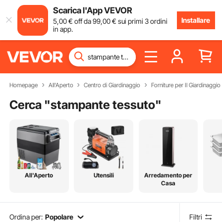
Scarica l'App VEVOR
Installare
5
,00
€
off da
99
,00
€
sui primi 3 ordini
in app.
Homepage
All'Aperto
Centro di Giardinaggio
Forniture per Il Giardinaggio
Cerca "
stampante tessuto
"
All'Aperto
Utensili
Arredamento per
Casa
Ordina per:
Popolare
Filtri