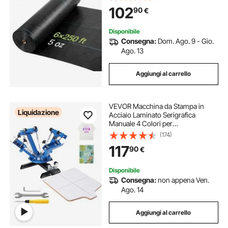
Erbacce, Copertura del Terreno,
102
90
€
Giardino, Orto, Prato, Nero
Disponibile
Consegna:
Dom. Ago. 9 - Gio.
Ago. 13
Aggiungi al carrello
VEVOR Macchina da Stampa in
Liquidazione
Acciaio Laminato Serigrafica
Manuale 4 Colori per
l'Abbigliamento Fai-da-te,
(174)
Stampante per Serigrafia 4 Colori
117
90
€
Dimensioni da Stampa 54 x 45cm
Posizionamento Doppio Strato
Disponibile
Consegna:
non appena Ven.
Ago. 14
Aggiungi al carrello