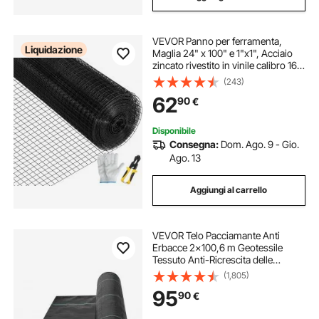
VEVOR Panno per ferramenta,
Liquidazione
Maglia 24" x 100" e 1"x1", Acciaio
zincato rivestito in vinile calibro 16,
Recinzione in filo metallico per polli
(243)
con una pinza tagliente e un paio di
62
90
€
guanti in tessuto
Disponibile
Consegna:
Dom. Ago. 9 - Gio.
Ago. 13
Aggiungi al carrello
VEVOR Telo Pacciamante Anti
Erbacce 2x100,6 m Geotessile
Tessuto Anti-Ricrescita delle
Erbacce Sotto Ghiaia 108 g/m², Telo
(1,805)
PP Permeabile Resistente agli
95
90
€
Strappi per Paesaggistica,
Copertura Terreno