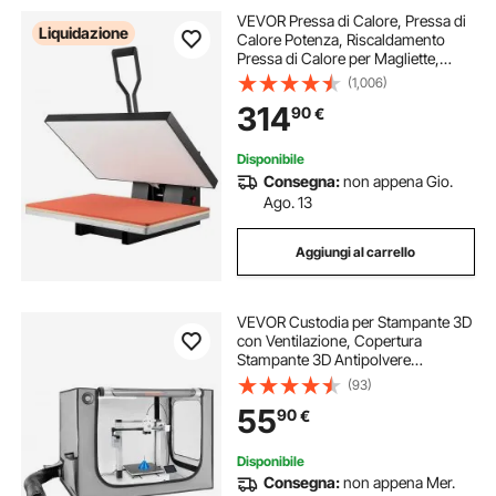
VEVOR Pressa di Calore, Pressa di
Liquidazione
Calore Potenza, Riscaldamento
Pressa di Calore per Magliette,
Stampante Digitale Sublimazione
(1,006)
Industriale per Vinile Trasferimento
314
90
€
Termico, Nero,400 x 600 mm,
1700W
Disponibile
Consegna:
non appena Gio.
Ago. 13
Aggiungi al carrello
VEVOR Custodia per Stampante 3D
con Ventilazione, Copertura
Stampante 3D Antipolvere
Impermeabile, Custodia in Tessuto
(93)
Oxford, Illuminazione a LED, per
55
90
€
Bambu Lab A1 Combo
Disponibile
Consegna:
non appena Mer.