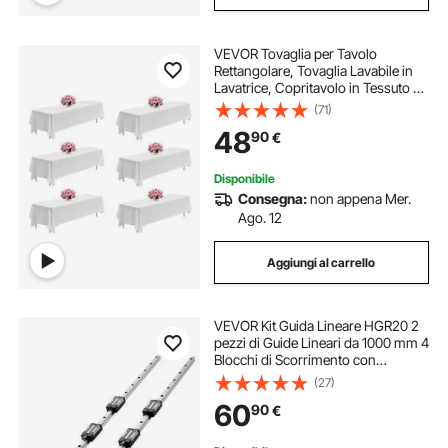
VEVOR Tovaglia per Tavolo
Rettangolare, Tovaglia Lavabile in
Lavatrice, Copritavolo in Tessuto di
Poliestere Resistente alle Pieghe per
(71)
Matrimonio, Festa, Banchetto,
48
90
€
Bianco 6 Pezzi 2286 x 3353 mm
Disponibile
Consegna:
non appena Mer.
Ago. 12
Aggiungi al carrello
VEVOR Kit Guida Lineare HGR20 2
pezzi di Guide Lineari da 1000 mm 4
Blocchi di Scorrimento con
Cuscinetti, Antiruggine Alta
(27)
Precisione, Binario Lineare per Fai
60
90
€
da te, Router CNC, Torni, Stampanti
3D