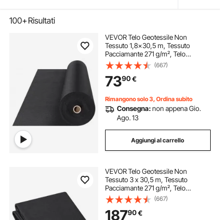
100+
Risultati
VEVOR Telo Geotessile Non
Tessuto 1,8x30,5 m, Tessuto
Pacciamante 271 g/m², Telo
Pacciamatura Anti Erbacce per
(667)
Sistemi di Drenaggio,
73
90
€
Paesaggistica, Copertura Non
Tessuto Geotessile del Terreno,
Nero
Rimangono solo 3, Ordina subito
Consegna:
non appena Gio.
Ago. 13
Aggiungi al carrello
VEVOR Telo Geotessile Non
Tessuto 3 x 30,5 m, Tessuto
Pacciamante 271 g/m², Telo
Pacciamatura Anti Erbacce per
(667)
Sistemi di Drenaggio,
187
90
€
Paesaggistica, Copertura Non