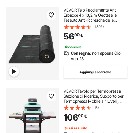
VEVOR Telo Pacciamante Anti
Erbacce 4 x 18,2 m Geotessile
Tessuto Anti-Ricrescita delle
Erbacce Sotto Ghiaia 170 g/m², Telo
(1,805)
PP Permeabile Resistente agli
56
90
€
Strappi per Paesaggistica,
Copertura Terreno
Disponibile
Consegna:
non appena Gio.
Ago. 13
Aggiungi al carrello
VEVOR Tavolo per Termopressa
Stazione di Ricarica, Supporto per
Termopressa Mobile a 4 Livelli,
Supporto per Stampante a Caldo
(18)
Pieghevole con Ruote, Banco da
106
90
€
Lavoro in Metallo Rotante, Marrone
Quasi esaurito