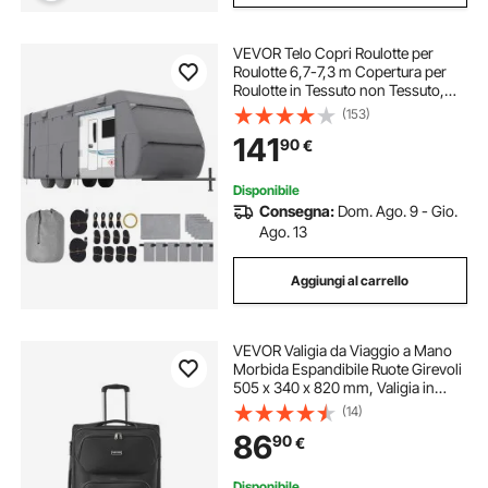
VEVOR Telo Copri Roulotte per
Roulotte 6,7-7,3 m Copertura per
Roulotte in Tessuto non Tessuto,
Copertura per Roulotte
(153)
Impermeabile, Antivento,
141
90
€
Resistente a Sole con Custodia,
Toppe di Riparazione
Disponibile
Consegna:
Dom. Ago. 9 - Gio.
Ago. 13
Aggiungi al carrello
VEVOR Valigia da Viaggio a Mano
Morbida Espandibile Ruote Girevoli
505 x 340 x 820 mm, Valigia in
Tessuto Bagaglio a Mano con Tasca
(14)
Cerniera Lucchetto TSA, Bagaglio
86
90
€
Nero
Disponibile