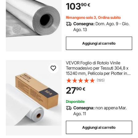
103
90
€
Bifacciale, per Finestre, Tetti di
Camper
Rimangono solo 3, Ordina subito
Consegna:
Dom. Ago. 9 - Gio.
Ago. 13
Aggiungi al carrello
VEVOR Foglio di Rotolo Vinile
Termoadesivo per Tessuti 304,8 x
15240 mm, Pellicola per Plotter in
Vinile a Trasferimento Termico per
(195)
Macchine da Taglio, per Magliette
27
90
€
Cuscini Cappelli, HTV, Bianco
Disponibile
Consegna:
non appena Mar.
Ago. 11
Aggiungi al carrello