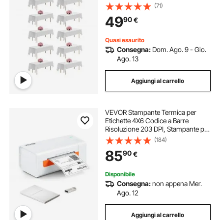
Poliestere Resistente alle Pieghe per
(71)
Matrimonio, Festa, Banchetto,
49
90
€
Bianco 10 Pezzi 1524 x 2591 mm
Quasi esaurito
Consegna:
Dom. Ago. 9 - Gio.
Ago. 13
Aggiungi al carrello
VEVOR Stampante Termica per
Etichette 4X6 Codice a Barre
Risoluzione 203 DPI, Stampante per
Etichette Velocità da 150 mm/s
(184)
Compatibile a Sistema
85
90
€
Windows/MAC
OS/Linux/Chromebook,
Etichettatrice Termica
Disponibile
Consegna:
non appena Mer.
Ago. 12
Aggiungi al carrello