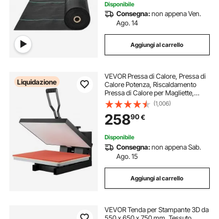
Disponibile
Consegna:
non appena Ven.
Ago. 14
Aggiungi al carrello
VEVOR Pressa di Calore, Pressa di
Liquidazione
Calore Potenza, Riscaldamento
Pressa di Calore per Magliette,
Stampante Digitale Sublimazione
(1,006)
Industriale per Vinile Trasferimento
258
90
€
Termico, Nero,406 x 510 mm,
1700W
Disponibile
Consegna:
non appena Sab.
Ago. 15
Aggiungi al carrello
VEVOR Tenda per Stampante 3D da
550 x 650 x 750 mm, Tessuto