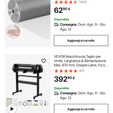
caldo, recinzione metallica per polli,
(424)
rete metallica per gabbie per
62
90
€
conigli, giardino
Disponibile
Consegna:
Dom. Ago. 9 - Gio.
Ago. 13
Aggiungi al carrello
VEVOR Macchina da Taglio per
Vinile, Larghezza di Alimentazione
Max. 870 mm, Doppie Lame, Forza
e Velocità Regolabili, Display LED,
(67)
Stampante per Plotter da Taglio in
392
90
€
Vinile con Software Signmaster
Disponibile
Consegna:
Dom. Ago. 9 - Gio.
Ago. 13
Aggiungi al carrello