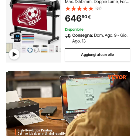
Max. 1350 mm, Doppie Lame, Forza
Velocità Regolabili, Display LED, Set
(67)
Stampante per Plotter da Taglio
646
90
€
Vinile con Accessori e Software
Disponibile
Consegna:
Dom. Ago. 9 - Gio.
Ago. 13
Aggiungi al carrello