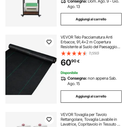
Consegna:
Dom. Ago. 9 - Gio.
Ago. 13
Aggiungi al carrello
VEVOR Telo Pacciamatura Anti
Erbacce, 91,4x2 m Copertura
Resistente al Suolo del Paesaggio
della Barriera dell'erbaccia Tessuta
(1,550)
PP Resistente, 183 ㎡, Tessuto
60
90
€
Geotessile per Giardino Colore
Nero
Disponibile
Consegna:
non appena Sab.
Ago. 15
Aggiungi al carrello
VEVOR Tovaglia per Tavolo
Rettangolare, Tovaglia Lavabile in
Lavatrice, Copritavolo in Tessuto di