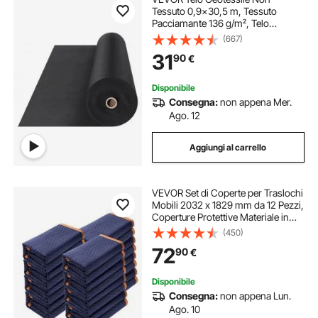
Tessuto 0,9x30,5 m, Tessuto
Pacciamante 136 g/m², Telo
Pacciamatura Anti Erbacce per
(667)
Sistemi di Drenaggio,
31
90
€
Paesaggistica, Copertura Non
Tessuto Geotessile del Terreno,
Nero
Disponibile
Consegna:
non appena Mer.
Ago. 12
Aggiungi al carrello
VEVOR Set di Coperte per Traslochi
Mobili 2032 x 1829 mm da 12 Pezzi,
Coperture Protettive Materiale in
Tessuto Non Tessuto per Traslochi
(450)
Trasporti Proteggere Pavimenti dei
72
90
€
Mobili Colore Blu/Arancione
Disponibile
Consegna:
non appena Lun.
Ago. 10