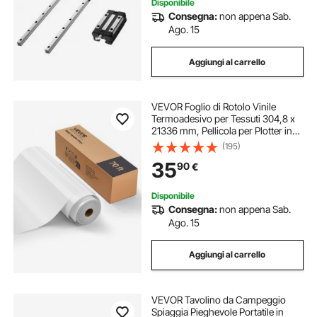
Disponibile
Consegna:
non appena Sab.
Ago. 15
Aggiungi al carrello
VEVOR Foglio di Rotolo Vinile
Termoadesivo per Tessuti 304,8 x
21336 mm, Pellicola per Plotter in
Vinile a Trasferimento Termico per
(195)
Macchine da Taglio, per Magliette
35
90
€
Cuscini Cappelli, HTV, Bianco
Disponibile
Consegna:
non appena Sab.
Ago. 15
Aggiungi al carrello
VEVOR Tavolino da Campeggio
Spiaggia Pieghevole Portatile in