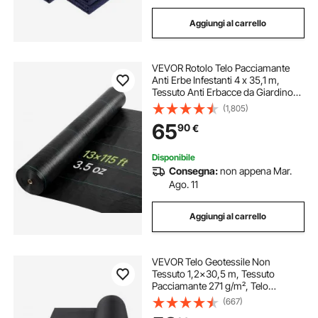
Aggiungi al carrello
VEVOR Rotolo Telo Pacciamante
Anti Erbe Infestanti 4 x 35,1 m,
Tessuto Anti Erbacce da Giardino
100 g/m² in Polipropilene, Barriera
(1,805)
Telo Pacciamante Tessuto Contro
65
90
€
Erbacce per Terra Prato Serra, Nero
Disponibile
Consegna:
non appena Mar.
Ago. 11
Aggiungi al carrello
VEVOR Telo Geotessile Non
Tessuto 1,2x30,5 m, Tessuto
Pacciamante 271 g/m², Telo
Pacciamatura Anti Erbacce per
(667)
Sistemi di Drenaggio,