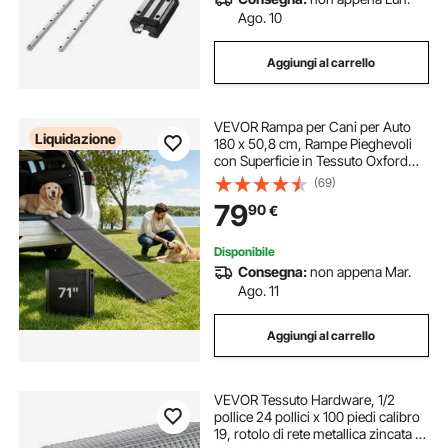
Ago. 10
Aggiungi al carrello
VEVOR Rampa per Cani per Auto
Liquidazione
180 x 50,8 cm, Rampe Pieghevoli
con Superficie in Tessuto Oxford
Antiscivolo per Animali Domestici di
(69)
Taglia Media e Grande Fino a 113
79
90
€
kg, per SUV e Camion
Disponibile
Consegna:
non appena Mar.
Ago. 11
Aggiungi al carrello
VEVOR Tessuto Hardware, 1/2
pollice 24 pollici x 100 piedi calibro
19, rotolo di rete metallica zincata a