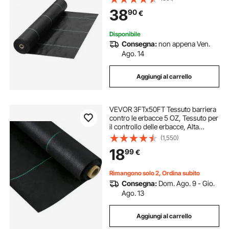
Tessuto Polietilene 1,2 x 30,5 m,
38
90
€
Tessuto Geotessile per Giardino
Disponibile
Consegna:
non appena Ven.
Ago. 14
Aggiungi al carrello
VEVOR 3FTx50FT Tessuto barriera
contro le erbacce 5 OZ, Tessuto per
il controllo delle erbacce, Alta
permeabilità Ottimo per aiuole,
(1,550)
Tessuto geotessile per sottostrato
18
99
€
Rimangono solo 2, Ordina subito
Consegna:
Dom. Ago. 9 - Gio.
Ago. 13
Aggiungi al carrello