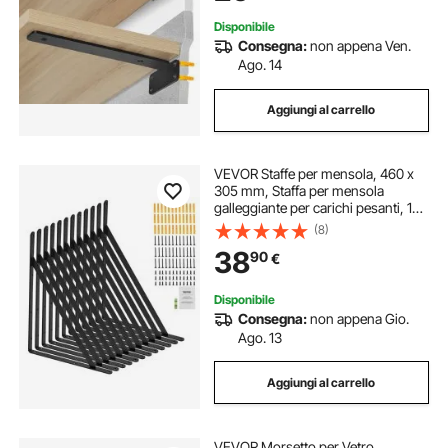
kg, Nero
Disponibile
Consegna:
non appena Ven.
Ago. 14
Aggiungi al carrello
VEVOR Staffe per mensola, 460 x
305 mm, Staffa per mensola
galleggiante per carichi pesanti, 12
pezzi, Staffa per mensola
(8)
triangolare nera opaca spessa 3
38
90
€
mm, Acciaio con capacità carico
72,6kg
Disponibile
Consegna:
non appena Gio.
Ago. 13
Aggiungi al carrello
VEVOR Morsetto per Vetro