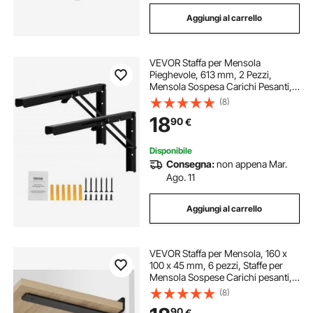
Aggiungi al carrello
VEVOR Staffa per Mensola
Pieghevole, 613 mm, 2 Pezzi,
Mensola Sospesa Carichi Pesanti,
Staffe Mensole, Staffa Mensola a L,
(8)
Opaca Spessa 5 mm, Staffe per
18
90
€
Mensola in Acciaio Carico di 136,1
kg, Nero
Disponibile
Consegna:
non appena Mar.
Ago. 11
Aggiungi al carrello
VEVOR Staffa per Mensola, 160 x
100 x 45 mm, 6 pezzi, Staffe per
Mensola Sospese Carichi pesanti,
Staffa Mensola a L, Nera Opaca
(8)
Spessa 5 mm, Staffe Mensola in
90
€
Acciaio Capacità di Carico di 72,6