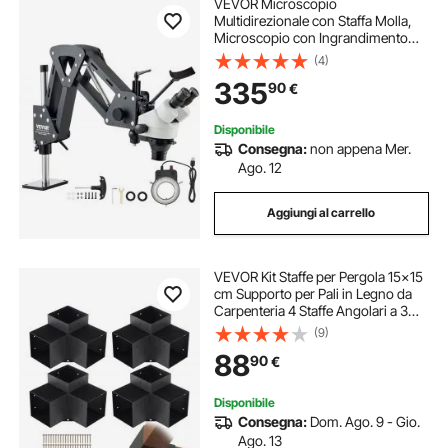
VEVOR Microscopio
Multidirezionale con Staffa Molla,
Microscopio con Ingrandimento
7X-45X, per Micro Gioielli Intarsiati
(4)
con Luce LED Anello USB Integrata,
335
90
€
Microscopio Kit per Intarsi Gioielli
Disponibile
Consegna:
non appena Mer.
Ago. 12
Aggiungi al carrello
VEVOR Kit Staffe per Pergola 15x15
cm Supporto per Pali in Legno da
Carpenteria 4 Staffe Angolari a 3
Vie Kit per Travi Fai da Te per
(9)
Gazebo, Pergolati da Patio, Cabine,
88
90
€
Kit Staffe per Pergola 4 pz
Disponibile
Consegna:
Dom. Ago. 9 - Gio.
Ago. 13