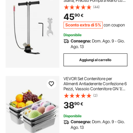
Staffa, Preciso Pompa a Mano con
Manometro, in Acciaio Inossidabile,
(44)
Design in Tre Fasi, Pompa ad Alta
45
90
€
Pressione PCP, Pedana Pieghevole
Sconto extra di 5%
con coupon
Disponibile
Consegna:
Dom. Ago. 9 - Gio.
Ago. 13
Aggiungi al carrello
VEVOR Set Contenitore per
Alimenti Antiaderente Confezione 6
Pezzi, Vassoio Contenitore GN 1/3
in Acciaio Inox Bacinelle Spessore
(2)
0,8mm per Catering Uso
38
90
€
Commerciale Senza Coperchio
Profondità 99mm
Disponibile
Consegna:
Dom. Ago. 9 - Gio.
Ago. 13