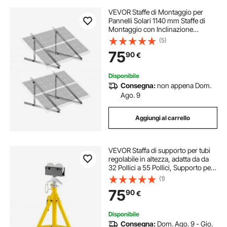
VEVOR Staffe di Montaggio per
Pannelli Solari 1140 mm Staffe di
Montaggio con Inclinazione
Regolabile 0 a 90° Supportano
(5)
Pannelli Solari da 100-400 W con
75
90
€
Gambe Inclinabili Pieghevoli per
Barca, Tetto
Disponibile
Consegna:
non appena Dom.
Ago. 9
Aggiungi al carrello
VEVOR Staffa di supporto per tubi
regolabile in altezza, adatta da da
32 Pollici a 55 Pollici, Supporto per
Tubi con Testa a rulli 4500 Libbri / 2
(1)
Tonnellate di Capacità per Filettare
75
90
€
Tubi
Disponibile
Consegna:
Dom. Ago. 9 - Gio.