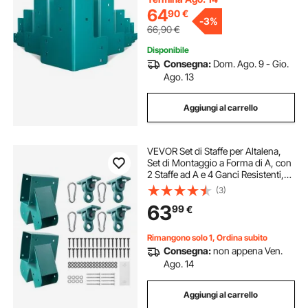
64
90
€
-
3%
66,90
€
Disponibile
Consegna:
Dom. Ago. 9 - Gio.
Ago. 13
Aggiungi al carrello
VEVOR Set di Staffe per Altalena,
Set di Montaggio a Forma di A, con
2 Staffe ad A e 4 Ganci Resistenti,
Capacità di Carico di 567 kg per
(3)
Pezzo, per Parco Giochi, Giardino e
63
99
€
Attrezzature da Esterno
Rimangono solo 1, Ordina subito
Consegna:
non appena Ven.
Ago. 14
Aggiungi al carrello