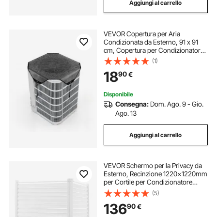
Aggiungi al carrello
VEVOR Copertura per Aria
Condizionata da Esterno, 91 x 91
cm, Copertura per Condizionatore
da Detriti, Rete in PVC, Misura
(1)
Universale, Copri Condizionatore
18
90
€
d'Aria Esterno, Nero
Disponibile
Consegna:
Dom. Ago. 9 - Gio.
Ago. 13
Aggiungi al carrello
VEVOR Schermo per la Privacy da
Esterno, Recinzione 1220x1220mm
per Cortile per Condizionatore
d'Aria, Recinzione per Attrezzature
(5)
per Piscina in Vinile, Racchiudere
136
90
€
Bidoni della Spazzatura 2 Pannelli