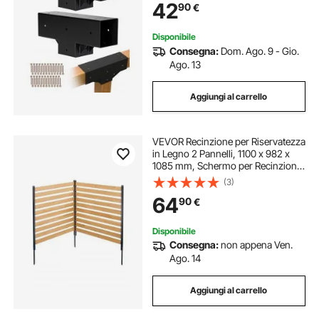
42
90
€
Banchetti per Feste all'Aperto
Disponibile
Consegna:
Dom. Ago. 9 - Gio.
Ago. 13
Aggiungi al carrello
VEVOR Recinzione per Riservatezza
in Legno 2 Pannelli, 1100 x 982 x
1085 mm, Schermo per Recinzione
per Condizionatore d'Aria,
(3)
Recinzione per Piscina con Picchetti
64
90
€
in Metallo, per Decorazione Esterno
Disponibile
Consegna:
non appena Ven.
Ago. 14
Aggiungi al carrello