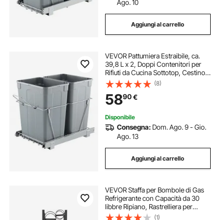
Ago. 10
Aggiungi al carrello
VEVOR Pattumiera Estraibile, ca.
39,8 L x 2, Doppi Contenitori per
Rifiuti da Cucina Sottotop, Cestino
per la Raccolta Differenziata con
(8)
Sistema Scorrevole, Estensione
58
90
€
Completa e Maniglia Grigio
Disponibile
Consegna:
Dom. Ago. 9 - Gio.
Ago. 13
Aggiungi al carrello
VEVOR Staffa per Bombole di Gas
Refrigerante con Capacità da 30
libbre Ripiano, Rastrelliera per
Bombola di Gas 46 x 13 x 4 pollici,
(1)