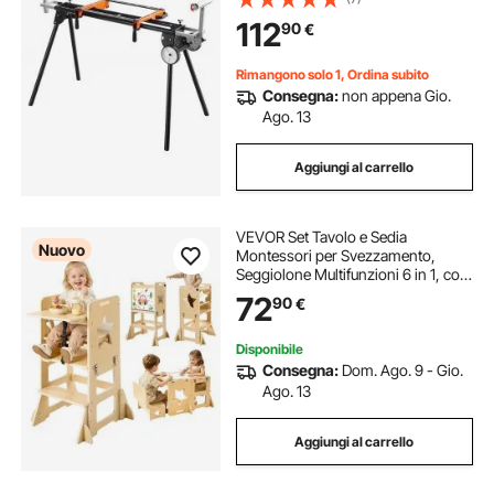
Pezzo, Altezza e Lunghezza
112
90
€
Regolabili, Supporto per Troncatrice
Portatile
Rimangono solo 1, Ordina subito
Consegna:
non appena Gio.
Ago. 13
Aggiungi al carrello
VEVOR Set Tavolo e Sedia
Nuovo
Montessori per Svezzamento,
Seggiolone Multifunzioni 6 in 1, con
Lavagna e Vassoio per la Pappa,
72
90
€
Materiale Legno, per Bagno e
Bancone Cucina Apprendimento
Bambini in Crescita
Disponibile
Consegna:
Dom. Ago. 9 - Gio.
Ago. 13
Aggiungi al carrello