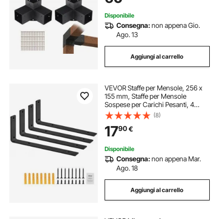
Disponibile
Consegna:
non appena Gio.
Ago. 13
Aggiungi al carrello
VEVOR Staffe per Mensole, 256 x
155 mm, Staffe per Mensole
Sospese per Carichi Pesanti, 4
Pezzi, Staffe per Mensole a Forma
(8)
di L, Nere Opache Spesse 10 mm,
17
90
€
Acciaio con Capacità di Carico di
72,6 kg
Disponibile
Consegna:
non appena Mar.
Ago. 18
Aggiungi al carrello