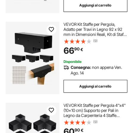
Aggiungi al carrello
Staffe Altalena
staffa g29
VEVOR Kit Staffe per Pergola,
STAFFA CLIMATIZZATORE
Adatto per Travi in Legno 92 x 92
mm in Dimensioni Reali, Kit di Staffe
per Gazebo in Legno Fai da Te a 3
(9)
Vie con Viti, Confezione 4, per
66
90
€
Banchetti per Feste all'Aperto
Disponibile
Consegna:
non appena Ven.
Ago. 14
Aggiungi al carrello
VEVOR Kit Staffe per Pergola 4''x4''
(10x10 cm) Supporto per Pali in
Legno da Carpenteria 4 Staffe
Angolari a 3 Vie Kit per Travi Fai da
(9)
Te per Gazebo, Pergolati da Patio,
60
90
€
Cabine, Kit Staffe per Pergola 4 pz