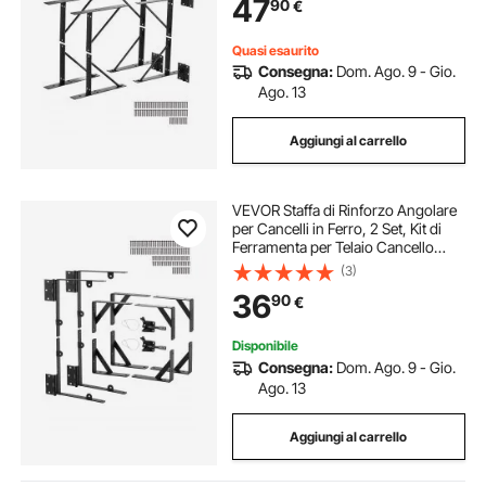
47
90
€
Scatto, Viti, Staffa Rinforzo, Nero
Quasi esaurito
Consegna:
Dom. Ago. 9 - Gio.
Ago. 13
Aggiungi al carrello
VEVOR Staffa di Rinforzo Angolare
per Cancelli in Ferro, 2 Set, Kit di
Ferramenta per Telaio Cancello
Anti-Cedimento, Staffa di Rinforzo
(3)
per Telaio Cancello con Serratura a
36
90
€
Scatto, Viti, Nero
Disponibile
Consegna:
Dom. Ago. 9 - Gio.
Ago. 13
Aggiungi al carrello