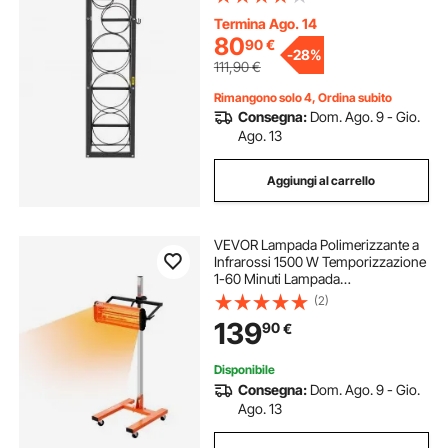
Staffa per Bombola di Gas, Supporti
per Bombole di Gas
Termina Ago. 14
80
90
€
-
28%
111,90
€
Rimangono solo 4, Ordina subito
Consegna:
Dom. Ago. 9 - Gio.
Ago. 13
Aggiungi al carrello
VEVOR Lampada Polimerizzante a
Infrarossi 1500 W Temporizzazione
1-60 Minuti Lampada
Polimerizzante per Auto con
(2)
Riscaldamento Automatico con
139
90
€
Staffa, per Area di Cottura 0,32 ㎡
per Riparazione in Loco
Disponibile
Consegna:
Dom. Ago. 9 - Gio.
Ago. 13