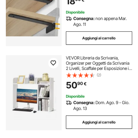
18
kg
Disponibile
Consegna:
non appena Mar.
Ago. 11
Aggiungi al carrello
VEVOR Libreria da Scrivania,
Organizer per Oggetti da Scrivania
2 Livelli, Scaffale per Esposizione in
Legno per Ufficio, Libreria con
(2)
Piedini Antiscivolo, per Ufficio
50
90
€
Casa, 945 x 241 x 734 mm Bianco
Disponibile
Consegna:
Dom. Ago. 9 - Gio.
Ago. 13
Aggiungi al carrello