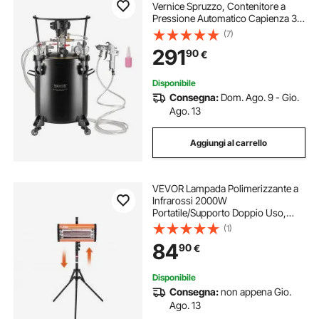
Vernice Spruzzo, Contenitore a
Pressione Automatico Capienza 30
Litri Funzione di Agitazione,
(7)
Pressione Regolabile 70PSI,
291
90
€
Contenitore a Pressione per
Vernice
Disponibile
Consegna:
Dom. Ago. 9 - Gio.
Ago. 13
Aggiungi al carrello
VEVOR Lampada Polimerizzante a
Infrarossi 2000W
Portatile/Supporto Doppio Uso,
Temporizzazione 0-90 Minuti,
(1)
Lampada Polimerizzante per Auto,
84
90
€
Riscaldamento Automatico con
Staffa, a Spruzzo da 0,33 ㎡
Disponibile
Consegna:
non appena Gio.
Ago. 13