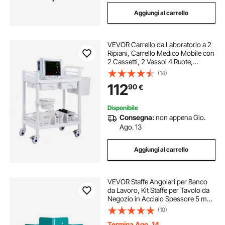
Aggiungi al carrello
VEVOR Carrello da Laboratorio a 2
Ripiani, Carrello Medico Mobile con
2 Cassetti, 2 Vassoi 4 Ruote,
Carrello per Servizio con Materiale
(14)
PP, 3 Contenitori, per Laboratorio,
112
90
€
Clinica, Ospedale, Salone
Disponibile
Consegna:
non appena Gio.
Ago. 13
Aggiungi al carrello
VEVOR Staffe Angolari per Banco
da Lavoro, Kit Staffe per Tavolo da
Negozio in Acciaio Spessore 5 mm,
Kit Staffe per Banco da Lavoro da 8
(10)
Pezzi, Staffe Angolari con Kit
Hardware, Fai da Te
Termina Ago. 14