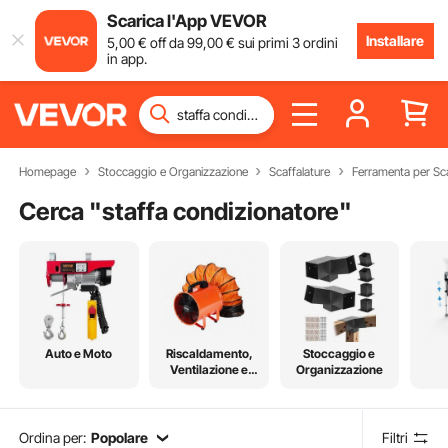
Scarica l'App VEVOR
Installare
5
,00
€
off da
99
,00
€
sui primi 3 ordini
in app.
Homepage
Stoccaggio e Organizzazione
Scaffalature
Ferramenta per Sca
Cerca "
staffa condizionatore
"
Auto e Moto
Riscaldamento,
Stoccaggio e
Ventilazione e
Organizzazione
Raffreddamento
Ordina per:
Popolare
Filtri