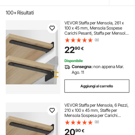
100+
Risultati
VEVOR Staffa per Mensola, 261 x
100 x 45 mm, Mensola Sospese
Carichi Pesanti, Staffa per Mensola
a L, Opaca Spessa 5 mm, Staffe
(8)
Mensola in Acciaio con Capacità di
22
90
€
Carico di 72,6 kg, Nero, 6 Pezzi
Disponibile
Consegna:
non appena Mar.
Ago. 11
Aggiungi al carrello
VEVOR Staffa per Mensola, 6 Pezzi,
210 x 100 x 45 mm, Staffe per
Mensola Sospesa per Carichi
Pesanti Staffa per Mensola a L,
(8)
Opaca Spessa 5 mm, Staffa in
20
90
€
Acciaio Capacità di Carico di 72,6