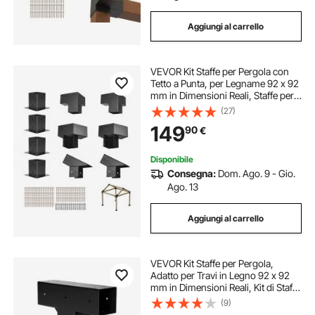
Aggiungi al carrello
VEVOR Kit Staffe per Pergola con
Tetto a Punta, per Legname 92 x 92
mm in Dimensioni Reali, Staffe per
Gazebo a 3/4 Vie, Basi per Pali e
(27)
Staffe di Colmo per Pergole
149
90
€
Esterne, Gazebo e Capannoni, 14
PZ
Disponibile
Consegna:
Dom. Ago. 9 - Gio.
Ago. 13
Aggiungi al carrello
VEVOR Kit Staffe per Pergola,
Adatto per Travi in Legno 92 x 92
mm in Dimensioni Reali, Kit di Staffe
per Gazebo in Legno Fai da Te a 3
(9)
Vie con Viti, Confezione 2, per