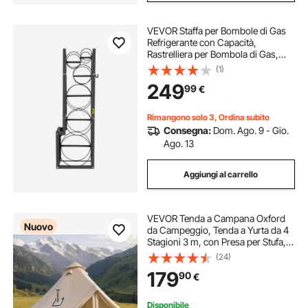
VEVOR Staffa per Bombole di Gas
Refrigerante con Capacità,
Rastrelliera per Bombola di Gas,
Staffa per Bombola di Gas
(1)
Refrigerante, Supporti per Bombole
249
99
€
Gas 1x50 libbre 2x30 libbre 3
Cilindro Piccolo
Rimangono solo 3, Ordina subito
Consegna:
Dom. Ago. 9 - Gio.
Ago. 13
Aggiungi al carrello
VEVOR Tenda a Campana Oxford
Nuovo
da Campeggio, Tenda a Yurta da 4
Stagioni 3 m, con Presa per Stufa,
Impermeabile e Traspirante, Max 3
(24)
Persone, con Pavimento Rimovibile
179
90
€
e Cerniera, per Gite in Famiglia
Disponibile