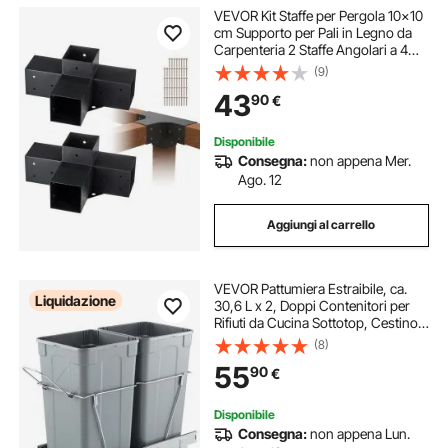
VEVOR Kit Staffe per Pergola 10x10
cm Supporto per Pali in Legno da
Carpenteria 2 Staffe Angolari a 4
Vie Kit per Travi Fai da Te per
(9)
Gazebo, Pergolati da Patio, Cabine,
43
90
€
Kit Staffe per Pergola 2 pz
Disponibile
Consegna:
non appena Mer.
Ago. 12
Aggiungi al carrello
VEVOR Pattumiera Estraibile, ca.
Liquidazione
30,6 L x 2, Doppi Contenitori per
Rifiuti da Cucina Sottotop, Cestino
per la Raccolta Differenziata con
(8)
Sistema Scorrevole, Estensione
55
90
€
Completa e Maniglia Grigio
Disponibile
Consegna:
non appena Lun.