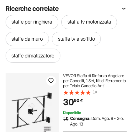
Ricerche correlate
staffe per ringhiera
staffa tv motorizzata
staffe da muro
staffa tv a soffitto
staffe climatizzatore
staffa per sacco da boxe
VEVOR Staffa di Rinforzo Angolare
per Cancelli, 1 Set, Kit di Ferramenta
per Telaio Cancello Anti-
staffa sacco da boxe
Cedimento, Staffa di Rinforzo per
(3)
Telaio Cancello con Serratura a
30
90
€
Scatto, Viti, Staffa Rinforzo, Nero
staffa motorizzata per tv
staffa per volante
Disponibile
Consegna:
Dom. Ago. 9 - Gio.
staffe per mensole
staffe pergole
Ago. 13