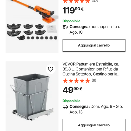
(42)
Acciaio per Riparazione Auto
119
90
€
Frigorifero Aria Condizionatore
HVAC
Disponibile
Consegna:
non appena Lun.
Ago. 10
Aggiungi al carrello
VEVOR Pattumiera Estraibile, ca.
39,8 L, Contenitori per Rifiuti da
Cucina Sottotop, Cestino per la
Raccolta Differenziata, con Sistema
(8)
Scorrevole, Estensione Completa e
49
90
€
Maniglia, Grigio
Disponibile
Consegna:
Dom. Ago. 9 - Gio.
Ago. 13
Aggiungi al carrello