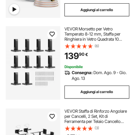
Aggiungi al carrello
VEVOR Morsetto per Vetro
Temperato 8-12 mm, Staffa per
Ringhiera in Vetro Quadrata 10
Pezzi, Morsetto per Montaggio
(6)
Vetro Acciaio Inossidabile 304,
139
90
€
Staffa per Mensola in Vetro Spesso
3 mm Uso Esterno
Disponibile
Consegna:
Dom. Ago. 9 - Gio.
Ago. 13
Aggiungi al carrello
VEVOR Staffa di Rinforzo Angolare
per Cancelli, 2 Set, Kit di
Ferramenta per Telaio Cancello
Anti-Cedimento, Staffa di Rinforzo
(3)
per Telaio Cancello con Serratura a