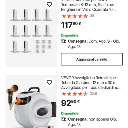
Temperato 8-12 mm, Staffa per
Ringhiera in Vetro Quadrata 10
Pezzi, Morsetto per Montaggio
(6)
Vetro Acciaio Inossidabile 304,
117
90
€
Staffa per Mensola in Vetro Spesso
3 mm Argento
Disponibile
Consegna:
Dom. Ago. 9 - Gio.
Ago. 13
Aggiungi al carrello
VEVOR Avvolgitubo Retrattile per
Tubo da Giardino, 12 mm x 30 m,
Avvolgitubo per Tubo da Giardino
con Ugello 9 Modelli, Sistema di
(124)
Ritorno a Riavvolgimento
92
90
€
Automatico e Staffa Girevole a 180°
Disponibile
Consegna:
non appena Gio.
Ago. 13