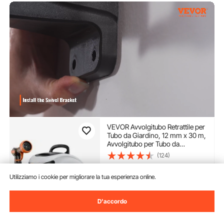
VEVOR Avvolgitubo Retrattile per
Tubo da Giardino, 12 mm x 30 m,
Avvolgitubo per Tubo da
Giardino con Ugello 9 Modelli,
(124)
Sistema di Ritorno a
92
90
€
Riavvolgimento Automatico e
Utilizziamo i cookie per migliorare la tua esperienza online.
Staffa Girevole a 180°
Disponibile
Consegna:
non appena Gio.
D'accordo
Ago. 13