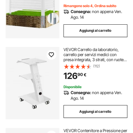
Rimangono solo 4, Ordina subito
Consegna:
non appena Ven.
Ago. 14
Aggiungi al carrello
VEVOR Carrello da laboratorio,
carrello per servizi medici con
presa integrata, 3 strati, con ruote
girevoli, portata 100 kg, per
(112)
laboratorio, clinica, salone di
126
90
€
bellezza, salone
Disponibile
Consegna:
non appena Ven.
Ago. 14
Aggiungi al carrello
VEVOR Contenitore a Pressione per