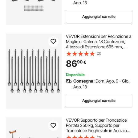
Ago. 13
Aggiungi al carrello
VEVOR Estensioni per Recinzione a
Maglie di Catena, 18 Confezioni,
Altezza di Estensione 695 mm,
Prolunga per Palo Zincato, Staffa a
(2)
U, Braccio di Estensione in Filo
86
90
€
Spinato per la Privacy
Disponibile
Consegna:
Dom. Ago. 9 - Gio.
Ago. 13
Aggiungi al carrello
VEVOR Supporto per Troncatrice
Portata 250 kg, Supporto per
Troncatrice Pieghevole in Acciaio
con Staffe di Montaggio in Un
(7)