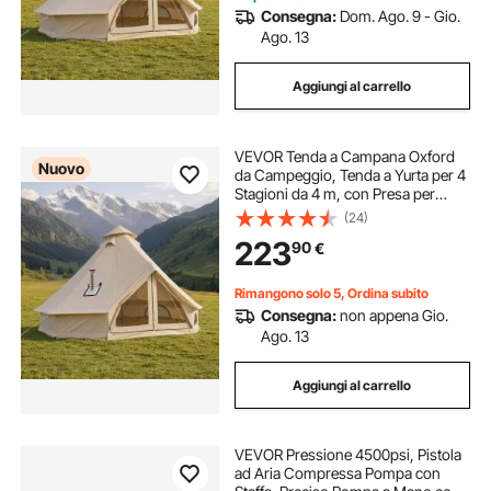
Consegna:
Dom. Ago. 9 - Gio.
Ago. 13
Aggiungi al carrello
VEVOR Tenda a Campana Oxford
Nuovo
da Campeggio, Tenda a Yurta per 4
Stagioni da 4 m, con Presa per
Stufa, Impermeabile e Traspirante,
(24)
Max 4 Persone, con Pavimento
223
90
€
Staccabile e Cerniera, per Feste
Eventi
Rimangono solo 5, Ordina subito
Consegna:
non appena Gio.
Ago. 13
Aggiungi al carrello
VEVOR Pressione 4500psi, Pistola
ad Aria Compressa Pompa con