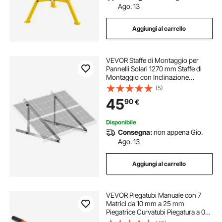
Ago. 13
Aggiungi al carrello
VEVOR Staffe di Montaggio per
Pannelli Solari 1270 mm Staffe di
Montaggio con Inclinazione
Regolabile 0 a 90° Supportano
(5)
Pannelli Solari da 100-550 W con
45
90
€
Gambe Inclinabili Pieghevoli per
Camper, Barca
Disponibile
Consegna:
non appena Gio.
Ago. 13
Aggiungi al carrello
VEVOR Piegatubi Manuale con 7
Matrici da 10 mm a 25 mm
Piegatrice Curvatubi Piegatura a 0° -
180° per Tubi in Rame Alluminio