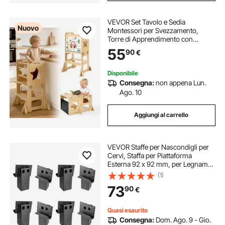
VEVOR Set Tavolo e Sedia
Nuovo
Montessori per Svezzamento,
Torre di Apprendimento con
Lavagna, Multifunzioni 4 in 1, in
55
90
€
Legno, per Bagno e Bancone
Cucina Divertimento Attività
Bambini in Fase di Crescita
Disponibile
Consegna:
non appena Lun.
Ago. 10
Aggiungi al carrello
VEVOR Staffe per Nascondigli per
Cervi, Staffa per Piattaforma
Esterna 92 x 92 mm, per Legname
88,9x88,9 mm, per Elevatore in
(1)
Acciaio, Capacità 1000 kg,
73
90
€
Nascondigli per Cervi, 8 Pezzi
Quasi esaurito
Consegna:
Dom. Ago. 9 - Gio.