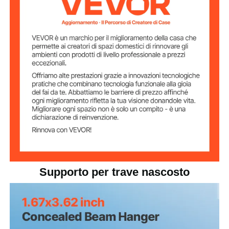
1,93 x 1,67 x 3,62 pollici / 49
Dimensioni
interne
x 42,5 x 92 mm
2,01 x 1,83 x 3,70 pollici / 51
Dimensioni
dell'articolo
x 46,5 x 94 mm (per pezzo)
6,83 libbre / 3,1 kg
Peso dell'articolo
Supporto per trave nascosto