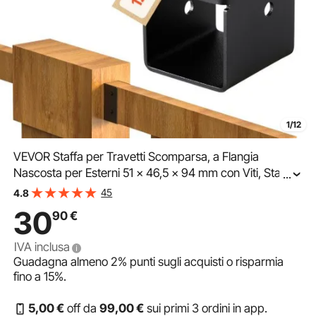
1/12
VEVOR Staffa per Travetti Scomparsa, a Flangia
Nascosta per Esterni 51 x 46,5 x 94 mm con Viti, Staffa
...
Leggeri in Acciaio per Travi da 49 x 92 mm, Altalena,
45
4.8
Recinzione, Scivoli in Legno, 12 Pezzi
30
90
€
IVA inclusa
Guadagna almeno
2%
punti sugli acquisti o risparmia
fino a
15%
.
5
,00
€
off da
99
,00
€
sui primi 3 ordini in app.