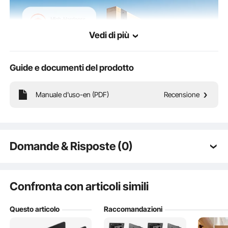
Vedi di più
Guide e documenti del prodotto
Manuale d'uso-en (PDF)
Recensione
Semplici e robuste, queste staffe per travetti si adattano a travi di legno da 2x4
(dimensioni reali 4,9 x 9,1 cm) e offrono un supporto robusto e antiruggine per
giardini, parchi giochi, capannoni e altro ancora. Facili da installare con la
ferramenta inclusa.
Domande & Risposte (0)
Domande tipiche sui prodotti:
Il prodotto è durevole? ...
Confronta con articoli simili
Questo articolo
Raccomandazioni
Fai la prima domanda