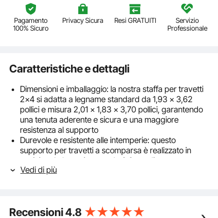
Pagamento
Privacy Sicura
Resi GRATUITI
Servizio
100% Sicuro
Professionale
Caratteristiche e dettagli
Dimensioni e imballaggio: la nostra staffa per travetti
2x4 si adatta a legname standard da 1,93 x 3,62
pollici e misura 2,01 x 1,83 x 3,70 pollici, garantendo
una tenuta aderente e sicura e una maggiore
resistenza al supporto
Durevole e resistente alle intemperie: questo
supporto per travetti a scomparsa è realizzato in
acciaio ad alta resistenza da 0,2 cm di spessore con
Vedi di più
rivestimento antiruggine nero per un'eccellente
resistenza alla corrosione
Struttura di supporto rinforzata: la nostra staffa per
travetti a flangia nascosta presenta un design
Recensioni
4.8
rinforzato a L con copertura su quattro lati, offrendo