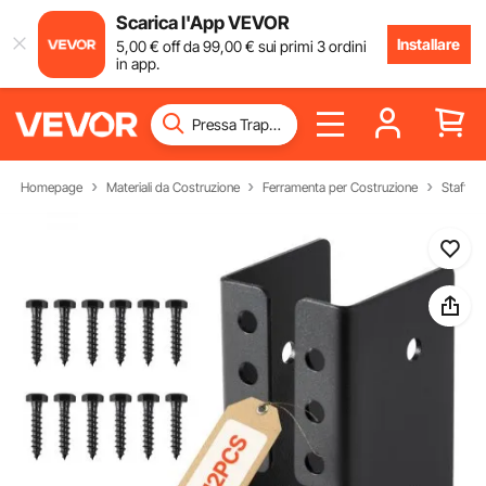
Scarica l'App VEVOR
Installare
5
,00
€
off da
99
,00
€
sui primi 3 ordini
in app.
Homepage
Materiali da Costruzione
Ferramenta per Costruzione
Staffe A