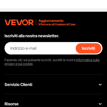
Portici
Acciaio Q235
Portici
Verniciato
Iscriviti alla nostra newsletter.
Indirizzo e-mail
Iscriviti
Facendo clic sul pulsante
iscriviti
, accetti la nostra
Informativa sulla
privacy e sui cookie
.
Servizio Clienti
Contattaci
Risorse
Resi & Cambi