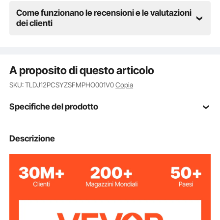
Come funzionano le recensioni e le valutazioni
dei clienti
A proposito di questo articolo
SKU: TLDJ12PCSYZSFMPHO001V0
Copia
Specifiche del prodotto
Numero modello
Descrizione
TLDJYCS-2X4IN-12
articolo
12 pezzi
Quantità del kit
Spessore della
0,08 pollici / 2 mm
parete del
materiale