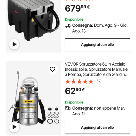
12 V Potenza 140W, Lunghezza
679
99
€
Cavo Alimentazione 3,9m, Nero
Disponibile
Consegna:
Dom. Ago. 9 - Gio.
Ago. 13
Aggiungi al carrello
VEVOR Spruzzatore 6L in Acciaio
Inossidabile, Spruzzatore Manuale
a Pompa, Spruzzatore da Giardino
Rinforzato a Pressione da 3,3
(57)
Pollici, Spruzzatore per
62
90
€
Giardinaggio Domestico e Pulizia
del Terreno
Disponibile
Consegna:
non appena Mar.
Ago. 11
Aggiungi al carrello