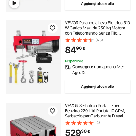
Aggiungi al carrello
VEVOR Paranco a Leva Elettrico 510
W Carico Max. da 250 kg Motore
con Telecomando Senza Filo
Distanza da 10m, Paranco Elettrico
(173)
a Leva per Sollevamento Carico
84
90
€
Velocità 10 m/min Altezza 12m
Disponibile
Consegna:
non appena Mer.
Ago. 12
Aggiungi al carrello
VEVOR Serbatoio Portatile per
Benzina 220 Litri Portata 10 GPM,
Serbatoio per Carburante Diesel
con Pompa di Trasferimento
(4)
Elettrica 102W, Tubo Flessibile,
529
90
€
Trasporto del Carburante, Rosso