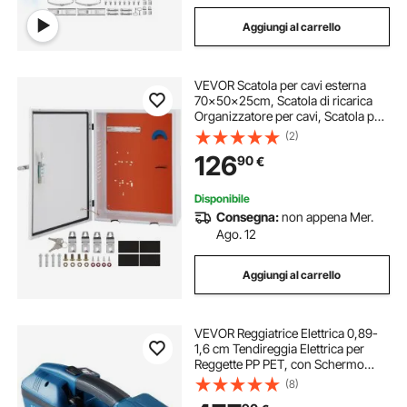
Aggiungi al carrello
VEVOR Scatola per cavi esterna
70x50x25cm, Scatola di ricarica
Organizzatore per cavi, Scatola per
recinzione elettrica in acciaio a
(2)
freddo antipolvere IP32, per
126
90
€
connettore a parete
Disponibile
Consegna:
non appena Mer.
Ago. 12
Aggiungi al carrello
VEVOR Reggiatrice Elettrica 0,89-
1,6 cm Tendireggia Elettrica per
Reggette PP PET, con Schermo
Digitale, 2 x 4000 mAh Reggiatrice
(8)
Automatica Alimentata a Batteria