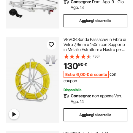
Consegna:
Dom. Ago. 9 - Gio.
Ago. 13
Aggiungi al carrello
VEVOR Sonda Passacavi in Fibra di
Vetro 7,9mm x 150m con Supporto
in Metallo Estrattore a Nastro per
Cavo Elettrico con 2 Teste di
(36)
Trazione Strumento di Installazione
130
90
€
del Cavo Elettrico in Fiberglass
Extra
6
,00
€
di sconto
con
coupon
Disponibile
Consegna:
non appena Ven.
Ago. 14
Aggiungi al carrello