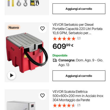
Aggiungi al carrello
VEVOR Serbatoio per Diesel
Nuovo
Portatile Capacità 220 Litri Portata
10,6 GPM, Serbatoio per
Carburante con Pompa di
(2)
Trasferimento Elettrica da 12 V Tubo
609
99
€
in Gomma 3,9 m, Rosso
Disponibile
Consegna:
Dom. Ago. 9 - Gio.
Ago. 13
Aggiungi al carrello
VEVOR Scatola Elettrica
500x600x200 mm in Acciaio Inox
304 Montaggio da Parete
(7)