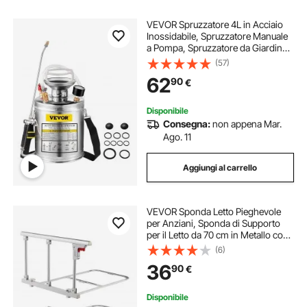
VEVOR Spruzzatore 4L in Acciaio
Inossidabile, Spruzzatore Manuale
a Pompa, Spruzzatore da Giardino
Rinforzato a Pressione da 3,3
(57)
Pollici, Spruzzatore per
62
90
€
Giardinaggio Domestico e Pulizia
del Terreno
Disponibile
Consegna:
non appena Mar.
Ago. 11
Aggiungi al carrello
VEVOR Sponda Letto Pieghevole
per Anziani, Sponda di Supporto
per il Letto da 70 cm in Metallo con
Cinghia di Fissaggio, Bastone da
(6)
Comodino con Tubo Regolabile in
36
90
€
Altezza, King, Queen
Disponibile