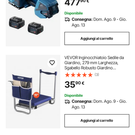
477
90
€
per Pallet di Scatole da Imballaggio
Disponibile
Consegna:
Dom. Ago. 9 - Gio.
Ago. 13
Aggiungi al carrello
VEVOR Inginocchiatoio Sedile da
Giardino, 279 mm Larghezza,
Sgabello Robusto Giardino
Pieghevole, Allevia Dolore al
(3)
Ginocchio alla Schiena, Panca
35
90
€
Giardino Portatile con 1 Borsa per
Attrezzi
Disponibile
Consegna:
Dom. Ago. 9 - Gio.
Ago. 13
Aggiungi al carrello