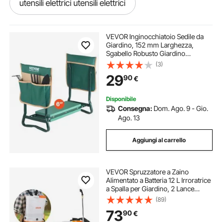
utensili elettrici utensili elettrici
cemento elettrico
pentole elettriche
VEVOR Inginocchiatoio Sedile da
Giardino, 152 mm Larghezza,
Sgabello Robusto Giardino
leva elettrica
sega utensili elettrici
Pieghevole con 2 Borse per
(3)
Attrezzi, Allevia Dolore al Ginocchio
29
90
€
alla Schiena, Panca Giardino
Portatile
pentola elettrico
affettatrice elettrica 25cm
Disponibile
Consegna:
Dom. Ago. 9 - Gio.
camini elettrici
frigo elettrico
Ago. 13
Aggiungi al carrello
camino elettrico
VEVOR Spruzzatore a Zaino
padelle e pentole elettriche
frigo elettrica
Alimentato a Batteria 12 L Irroratrice
a Spalla per Giardino, 2 Lance
Retrattili e 5 Ugelli, Autonomia di 2
(89)
paranco elettrico 800kg
Ore, Spruzzatori Portatili per
73
90
€
Diserbanti, Bianco e Arancione