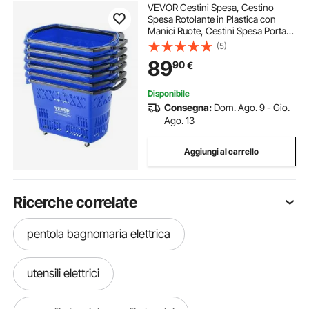
VEVOR Cestini Spesa, Cestino
Spesa Rotolante in Plastica con
Manici Ruote, Cestini Spesa Portatili
Grandi per Supermercati, Negozi al
(5)
Dettaglio, Fare la Spesa, 6 Pezzi,
89
90
€
Carrelli Spesa 39 Litri Blu
Disponibile
Consegna:
Dom. Ago. 9 - Gio.
Ago. 13
Aggiungi al carrello
Ricerche correlate
pentola bagnomaria elettrica
utensili elettrici