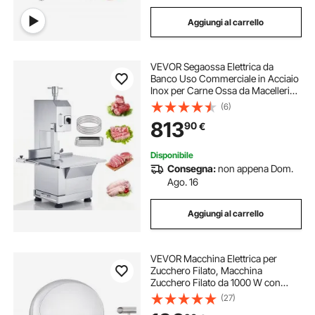
Aggiungi al carrello
VEVOR Segaossa Elettrica da
Banco Uso Commerciale in Acciaio
Inox per Carne Ossa da Macellerie
2200W Produttività max.
(6)
1000kg/ora, Macchina Segaossa
813
90
€
Elettrica Spessore di Taglio 0-
180mm Altezza 230mm
Disponibile
Consegna:
non appena Dom.
Ago. 16
Aggiungi al carrello
VEVOR Macchina Elettrica per
Zucchero Filato, Macchina
Zucchero Filato da 1000 W con
Coperchio, Ciotola in Acciaio
(27)
Inossidabile, Paletta per