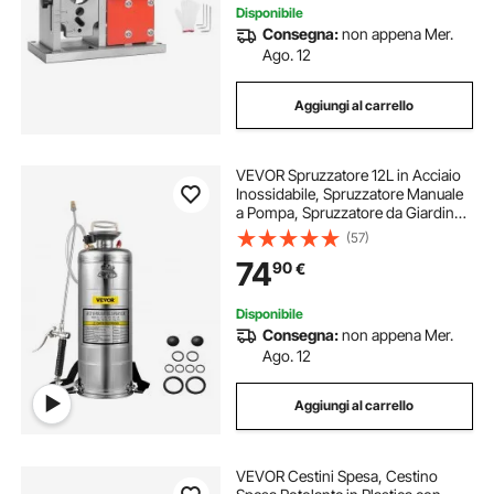
Disponibile
Consegna:
non appena Mer.
Ago. 12
Aggiungi al carrello
VEVOR Spruzzatore 12L in Acciaio
Inossidabile, Spruzzatore Manuale
a Pompa, Spruzzatore da Giardino
Rinforzato a Pressione da 3,3
(57)
Pollici, Spruzzatore per
74
90
€
Giardinaggio Domestico e Pulizia
del Terreno
Disponibile
Consegna:
non appena Mer.
Ago. 12
Aggiungi al carrello
VEVOR Cestini Spesa, Cestino