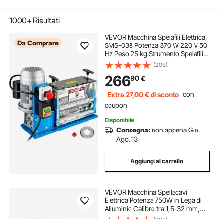
1000+
Risultati
VEVOR Macchina Spelafili Elettrica,
Da Comprare
SMS-038 Potenza 370 W 220 V 50
Hz Peso 25 kg Strumento Spelafili
Blu Materiale Alluminio, Acrilico,
(205)
Filo di Rame per Gestire
266
90
€
Contemporaneamente Diversi Tipi
di Fili
Extra
27
,00
€
di sconto
con
coupon
Disponibile
Consegna:
non appena Gio.
Ago. 13
Aggiungi al carrello
VEVOR Macchina Spellacavi
Elettrica Potenza 750W in Lega di
Alluminio Calibro tra 1,5-32 mm,
Macchinetta Spellafili Elettrica per