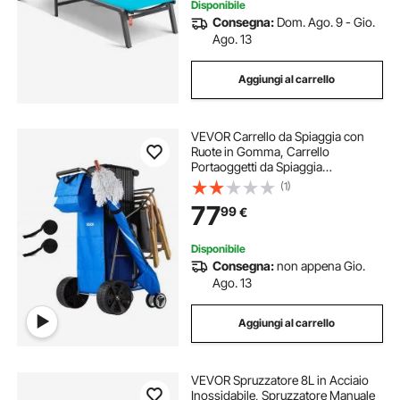
Disponibile
Consegna:
Dom. Ago. 9 - Gio.
Ago. 13
Aggiungi al carrello
VEVOR Carrello da Spiaggia con
Ruote in Gomma, Carrello
Portaoggetti da Spiaggia
Pieghevole Carico 75 kg con Borsa
(1)
Termica per Campeggio Pesca
77
99
€
Feste a Mare, Carretto per
Trasporto Utensili da Mare
Disponibile
Consegna:
non appena Gio.
Ago. 13
Aggiungi al carrello
VEVOR Spruzzatore 8L in Acciaio
Inossidabile, Spruzzatore Manuale