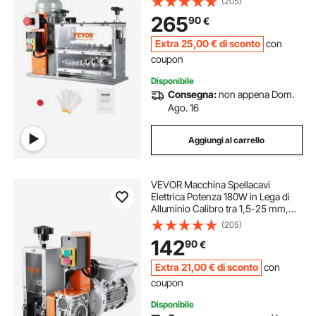
(205)
Cablaggio Cavi Elettrici 48 x 30 x
265
90
€
38cm, Macchina Elettrica Spellacavi
Extra
25
,00
€
di sconto
con
coupon
Disponibile
Consegna:
non appena Dom.
Ago. 16
Aggiungi al carrello
VEVOR Macchina Spellacavi
Elettrica Potenza 180W in Lega di
Alluminio Calibro tra 1,5-25 mm,
Macchinetta Spellafili Elettrica per
(205)
Cablaggio Cavi Elettrici 27 x 31 x
142
90
€
30cm, Macchina Elettrica Spellacavi
Extra
21
,00
€
di sconto
con
coupon
Disponibile