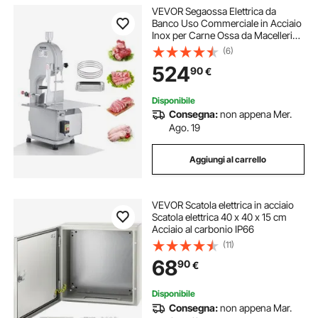
VEVOR Segaossa Elettrica da
Banco Uso Commerciale in Acciaio
Inox per Carne Ossa da Macellerie
1500W Produttività max. 300kg/ora,
(6)
Macchina Segaossa Elettrica
524
90
€
Spessore di Taglio 4-200mm
Altezza 250mm
Disponibile
Consegna:
non appena Mer.
Ago. 19
Aggiungi al carrello
VEVOR Scatola elettrica in acciaio
Scatola elettrica 40 x 40 x 15 cm
Acciaio al carbonio IP66
(11)
68
90
€
Disponibile
Consegna:
non appena Mar.