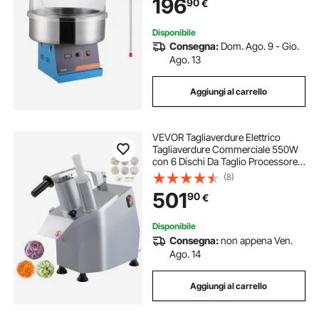
196
90
€
Zucchero,Compleanno di Bambini,
Feste in Famiglia, Blu
Disponibile
Consegna:
Dom. Ago. 9 - Gio.
Ago. 13
Aggiungi al carrello
VEVOR Tagliaverdure Elettrico
Tagliaverdure Commerciale 550W
con 6 Dischi Da Taglio Processore
per verdure Tagliaverdure
(8)
Professionale
501
90
€
Disponibile
Consegna:
non appena Ven.
Ago. 14
Aggiungi al carrello