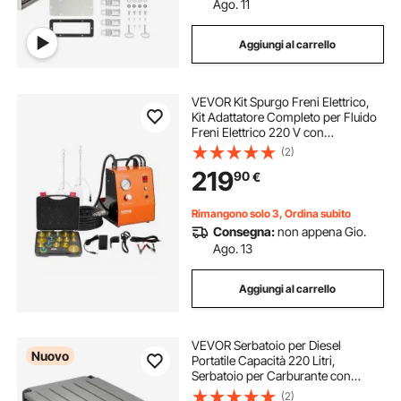
Ago. 11
Aggiungi al carrello
VEVOR Kit Spurgo Freni Elettrico,
Kit Adattatore Completo per Fluido
Freni Elettrico 220 V con
Manometro e Pompa dell'Aria
(2)
Integrata, Set Adattatori Versatili per
219
90
€
Spurgo Freni per Alimentazione CC
CA
Rimangono solo 3, Ordina subito
Consegna:
non appena Gio.
Ago. 13
Aggiungi al carrello
VEVOR Serbatoio per Diesel
Nuovo
Portatile Capacità 220 Litri,
Serbatoio per Carburante con
Pompa di Trasferimento Elettrica da
(2)