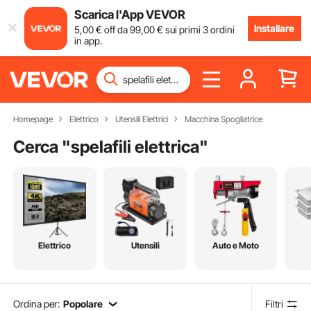
Scarica l'App VEVOR
Installare
5
,00
€
off da
99
,00
€
sui primi 3 ordini
in app.
Homepage
Elettrico
Utensili Elettrici
Macchina Spogliatrice
Cerca "
spelafili elettrica
"
Elettrico
Utensili
Auto e Moto
Ordina per:
Popolare
Filtri