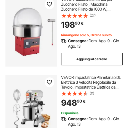
Zucchero Filato , Macchina
Zucchero Filato da 1000 W,
Coperchio, Ciotola in Acciaio
(27)
Inossidabile, Paletta per
198
90
€
Zucchero,Compleanno di Bambini,
Feste in Famiglia, Rosso
Rimangono solo 5, Ordina subito
Consegna:
Dom. Ago. 9 - Gio.
Ago. 13
Aggiungi al carrello
VEVOR Impastatrice Planetaria 30L
Elettrica 3 Velocità Regolabile da
Tavolo, Impastatrice Elettrica da
Cucina per Farina Uova Crema
(11)
Carne Ciotola 30L Velocità
948
90
€
Regolabile, Impastatrice Planetaria
1100W
Disponibile
Consegna:
Dom. Ago. 9 - Gio.
Ago. 13