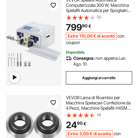
Computerizzata 300 W, Macchina
Spelafili Automatica per Spogliatrici
a Cavo CA 220 V/50 Hz, Macchina
(5)
Spelafili SWT508-JE con Display
799
90
€
LCD, Usata nell'Industria Elettronica
Extra
110
,00
€
di sconto
con
coupon
Disponibile
Consegna:
non appena Lun.
Ago. 10
Aggiungi al carrello
VEVOR Lama di Ricambio per
Macchina Spelacavi Confezione da
4 Pezzi, Macchine Spelafili HXSMS-
26 Ecc da Diametro Esterno 66mm
(4)
e Diametro Interno 35mm. Lame di
24
90
€
Ricambio per Spelafili Cavo in
Acciaio
Extra
3
,00
€
di sconto
con