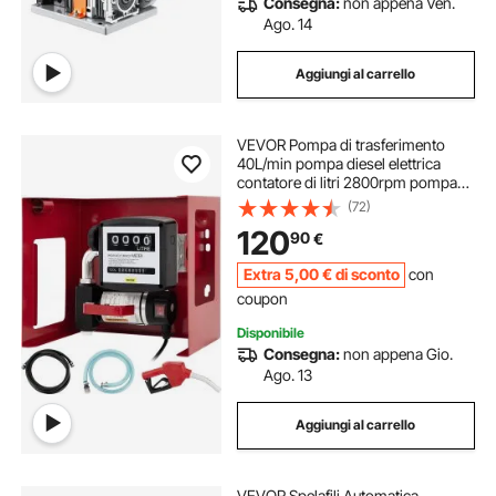
Consegna:
non appena Ven.
Ago. 14
Aggiungi al carrello
VEVOR Pompa di trasferimento
40L/min pompa diesel elettrica
contatore di litri 2800rpm pompa
diesel elettrica automatica 220V
(72)
pompa olio inverso autoadescante
120
90
€
Extra
5
,00
€
di sconto
con
coupon
Disponibile
Consegna:
non appena Gio.
Ago. 13
Aggiungi al carrello
VEVOR Spelafili Automatica