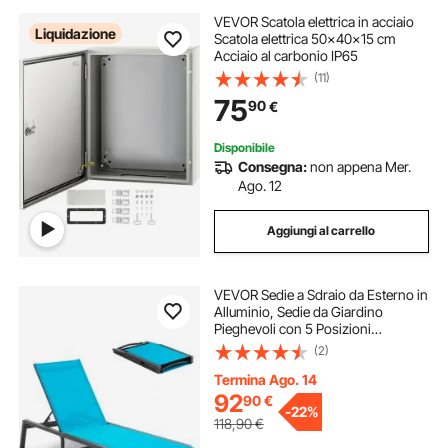
VEVOR Scatola elettrica in acciaio
Liquidazione
Scatola elettrica 50x40x15 cm
Acciaio al carbonio IP65
(11)
75
90
€
Disponibile
Consegna:
non appena Mer.
Ago. 12
Aggiungi al carrello
VEVOR Sedie a Sdraio da Esterno in
Alluminio, Sedie da Giardino
Pieghevoli con 5 Posizioni
Regolabili, Sedie Piscina o
(2)
Abbronzanti Piatte Reclinabili per
Patio, Spiaggia, Piscina, Sedie a
Termina Ago. 14
Sdraio Blu
92
90
€
-
22%
118,90
€