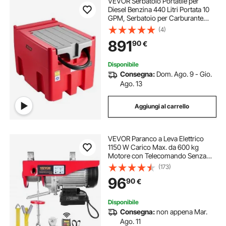
VEVOR Serbatoio Portatile per
Diesel Benzina 440 Litri Portata 10
GPM, Serbatoio per Carburante
Diesel con Pompa di Trasferimento
(4)
Elettrica da 12 V, Tubo Flessibile,
891
90
€
Trasporto del Carburante, Rosso
Disponibile
Consegna:
Dom. Ago. 9 - Gio.
Ago. 13
Aggiungi al carrello
VEVOR Paranco a Leva Elettrico
1150 W Carico Max. da 600 kg
Motore con Telecomando Senza
Filo Distanza da 10m, Paranco
(173)
Elettrico a Leva per Sollevamento
96
90
€
Carico Velocità 10 m/min Altezza
12m
Disponibile
Consegna:
non appena Mar.
Ago. 11