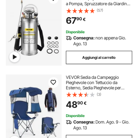
a Pompa, Spruzzatore da Giardino
Rinforzato a Pressione da 3,3
(57)
Pollici, Spruzzatore per
67
90
€
Giardinaggio Domestico e Pulizia
del Terreno
Disponibile
Consegna:
non appena Gio.
Ago. 13
Aggiungi al carrello
VEVOR Sedia da Campeggio
Pieghevole con Tettuccio da
Esterno, Sedia Pieghevole per
Attività all'Aperto Viaggio Spiaggia
(3)
Pesca Escursionismo Carico max.
48
90
€
150 kg, Portabicchieri, Colore Blu
Scuro
Disponibile
Consegna:
Dom. Ago. 9 - Gio.
Ago. 13