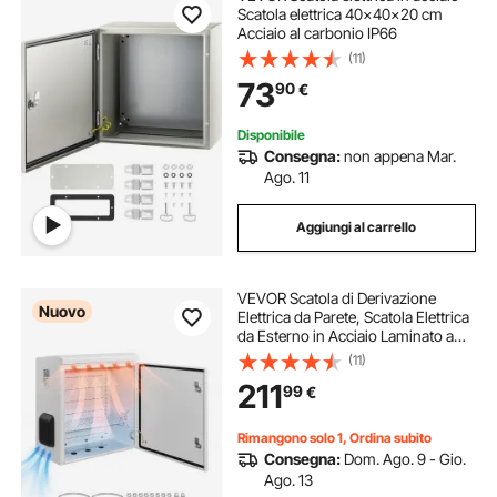
Scatola elettrica 40x40x20 cm
Acciaio al carbonio IP66
(11)
73
90
€
Disponibile
Consegna:
non appena Mar.
Ago. 11
Aggiungi al carrello
VEVOR Scatola di Derivazione
Nuovo
Elettrica da Parete, Scatola Elettrica
da Esterno in Acciaio Laminato a
Freddo con Termostato
(11)
Impermeabile IP65 550 x 300 x 600
211
99
€
mm, Montaggio da Parete, Design
Ventilato
Rimangono solo 1, Ordina subito
Consegna:
Dom. Ago. 9 - Gio.
Ago. 13