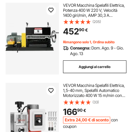
VEVOR Macchina Spelafili Elettrica,
Potenza 400 W 220 V, Velocità
1400 giri/min, AMP 30,3 A
Macchina Spelafili Automatica da
(205)
Banco in Materiale Acciaio per
452
90
€
Rimuovere L'Isolamento in Plastica
e Gomma.
Rimangono solo 1, Ordina subito
Consegna:
Dom. Ago. 9 - Gio.
Ago. 13
Aggiungi al carrello
VEVOR Macchina Spelafili Elettrica,
1,5-40 mm, Spelafili Automatico
Motorizzato 400 W 15 m/min con
Lame, Rulli a V, Ventola di
(33)
Raffreddamento, per Rottami di
166
90
€
Rame 230 x 170 x 275 mm
Extra
24
,00
€
di sconto
con
coupon