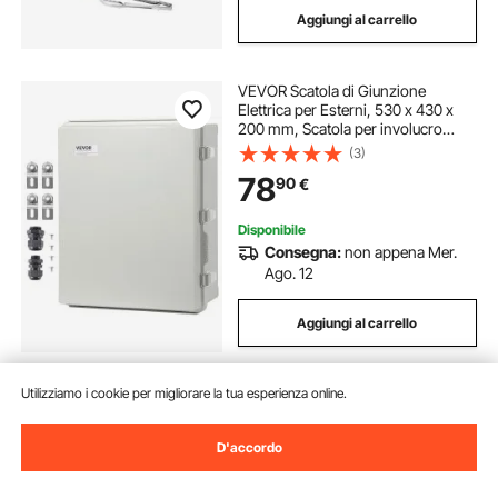
Aggiungi al carrello
VEVOR Scatola di Giunzione
Elettrica per Esterni, 530 x 430 x
200 mm, Scatola per involucro
elettrico in acciaio inossidabile, IP67
(3)
Antipolvere Impermeabile progetti
78
90
€
elettrici all'aperto
Disponibile
Consegna:
non appena Mer.
Ago. 12
Aggiungi al carrello
Utilizziamo i cookie per migliorare la tua esperienza online.
D'accordo