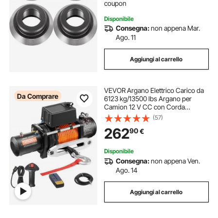
coupon
Disponibile
Consegna:
non appena Mar.
Ago. 11
Aggiungi al carrello
VEVOR Argano Elettrico Carico da
Da Comprare
6123 kg/13500 lbs Argano per
Camion 12 V CC con Corda
Sintetica Φ9,5 mm x 24 m
(57)
Telecomando Senza FilI e Cablato,
262
90
€
Verricello Elettrico per Traino
Fuoristrada SUV Jeep
Disponibile
Consegna:
non appena Ven.
Ago. 14
Aggiungi al carrello