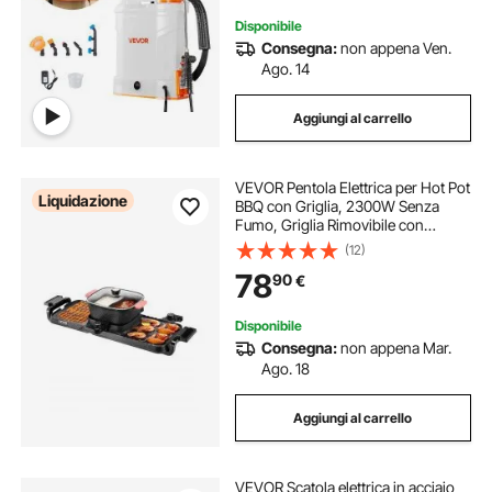
Disponibile
Consegna:
non appena Ven.
Ago. 14
Aggiungi al carrello
VEVOR Pentola Elettrica per Hot Pot
Liquidazione
BBQ con Griglia, 2300W Senza
Fumo, Griglia Rimovibile con
Separato Doppio Controllo della
(12)
Temperatura, Padella Antiaderente,
78
90
€
per Cena in Famiglia Festa
Disponibile
Consegna:
non appena Mar.
Ago. 18
Aggiungi al carrello
VEVOR Scatola elettrica in acciaio