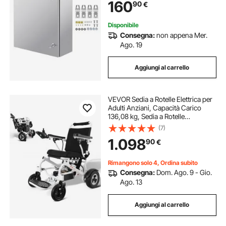
160
90
€
Disponibile
Consegna:
non appena Mer.
Ago. 19
Aggiungi al carrello
VEVOR Sedia a Rotelle Elettrica per
Adulti Anziani, Capacità Carico
136,08 kg, Sedia a Rotelle
Motorizzata Pieghevole Leggera
(7)
Larghezza 449,58 mm, Sedia
1.098
90
€
Elettrica per Tutti i Terreni Lega
Alluminio
Rimangono solo 4, Ordina subito
Consegna:
Dom. Ago. 9 - Gio.
Ago. 13
Aggiungi al carrello