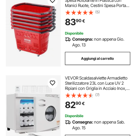
Spesa Rotolante in Plastica con
Manici Ruote, Cestini Spesa Portatili
Grandi per Supermercati, Negozi al
(5)
Dettaglio, Fare la Spesa, 6 Pezzi,
83
90
€
Carrelli Spesa 39 Litri
Disponibile
Consegna:
non appena Gio.
Ago. 13
Aggiungi al carrello
VEVOR Scaldasalviette Armadietto
Sterilizzatore 23L con Luce UV 2
Ripiani con Griglia in Acciaio Inox,
Scaldasalviette Riscaldamento per
(7)
Asciugamani Armadietto da Spa
82
90
€
Salone di Bellezza Bagno Hotel
Disponibile
Consegna:
non appena Sab.
Ago. 15