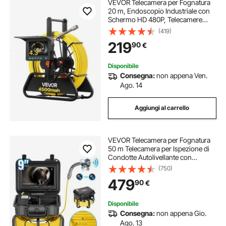
VEVOR Telecamera per Fognatura
20 m, Endoscopio Industriale con
Schermo HD 480P, Telecamere
Idrauliche a Serpente Impermeabili
(419)
IP68 con 6 LED e Scheda da 16 GB
219
90
€
per Tubi di Condotta Fognaria
Disponibile
Consegna:
non appena Ven.
Ago. 14
Aggiungi al carrello
VEVOR Telecamera per Fognatura
50 m Telecamera per Ispezione di
Condotte Autolivellante con
Schermo 1080P 228,6 mm Zoom
(750)
36X, Telecamera Idraulica
479
90
€
Impermeabile IP68 con Luci-12 LED,
Scheda da 32 GB
Disponibile
Consegna:
non appena Gio.
Ago. 13