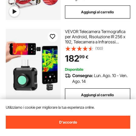
Aggiungi al carrello
VEVOR Telecamera Termografica
per Android, Risoluzione IR 256 x
192, Telecamera a Infrarossi
Tascabile per Smartphone e Tablet,
(100)
Super Risoluzione 512 × 384 con
182
99
€
Obiettivo Macro, 25 Hz, -20 °C a
550 °C
Disponibile
Consegna:
Lun. Ago. 10 - Ven.
Ago. 14
Aggiungi al carrello
Utilizziamo i cookie per migliorare la tua esperienza online.
D'accordo