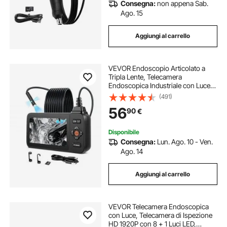
Consegna:
non appena Sab.
Ago. 15
Aggiungi al carrello
VEVOR Endoscopio Articolato a
Tripla Lente, Telecamera
Endoscopica Industriale con Luce,
Schermo IPS HD da 4,5'', Zoom 8x,
(491)
Batteria da 3000 mAh, Cavo
56
90
€
Impermeabile IP67 da 5 m, per Auto
e Idraulica
Disponibile
Consegna:
Lun. Ago. 10 - Ven.
Ago. 14
Aggiungi al carrello
VEVOR Telecamera Endoscopica
con Luce, Telecamera di Ispezione
HD 1920P con 8 + 1 Luci LED,