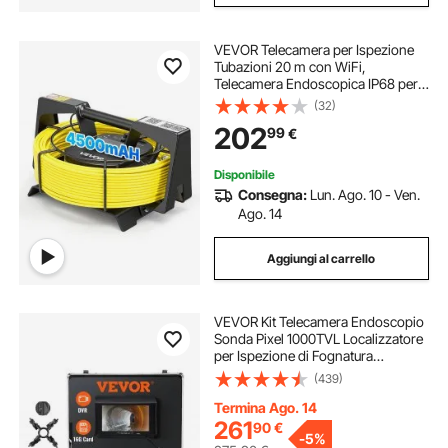
VEVOR Telecamera per Ispezione
Tubazioni 20 m con WiFi,
Telecamera Endoscopica IP68 per
Tubature con 12 LED, Alimentazione
(32)
CC, Collegamento a Smartphone e
202
99
€
Tablet, per Ispezione di Fognature e
Scarichi
Disponibile
Consegna:
Lun. Ago. 10 - Ven.
Ago. 14
Aggiungi al carrello
VEVOR Kit Telecamera Endoscopio
Sonda Pixel 1000TVL Localizzatore
per Ispezione di Fognatura
Schermo LCD Colorata 7 Pollici,
(439)
Telecamera Ispezione Sonda Cavo
da 30m per Tubi Angolazione Visiva
Termina Ago. 14
130°
261
90
€
-
5%