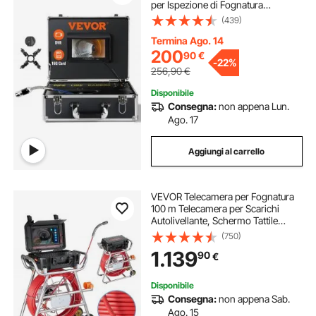
per Ispezione di Fognatura
Schermo Colorata 7 Pollici,
(439)
Telecamera Ispezione Sonda Cavo
da 20m per Tubi Angolazione
Termina Ago. 14
200
90
€
-
22%
256,90
€
Disponibile
Consegna:
non appena Lun.
Ago. 17
Aggiungi al carrello
VEVOR Telecamera per Fognatura
100 m Telecamera per Scarichi
Autolivellante, Schermo Tattile
256,54 mm Trasmettitore 512 Hz
(750)
Contatore di Distanza, Telecamera
1.139
90
€
Idraulica a Serpente IP67 con Luci-
12 LED
Disponibile
Consegna:
non appena Sab.
Ago. 15