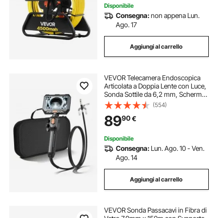
Disponibile
Consegna:
non appena Lun.
granita con frullatore
Ago. 17
Aggiungi al carrello
pentole con vaporiera
VEVOR Telecamera Endoscopica
vaporiere con pentola
Articolata a Doppia Lente con Luce,
Sonda Sottile da 6,2 mm, Schermo
IPS HD da 5'', Funzione Schermo
(554)
organizer per trucchi con specchio
Diviso, Zoom 8x, Cavo
89
90
€
Impermeabile IP67 da 1,5 m, per
Auto e Idraulica
raccordo con perno filettato
Disponibile
Consegna:
Lun. Ago. 10 - Ven.
Ago. 14
scolapiatti con drenaggio
Aggiungi al carrello
passeggino con poggiapiedi
VEVOR Sonda Passacavi in Fibra di