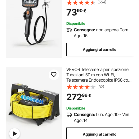
Schermo IPS HD da 4,3'', Zoom 8x,
(554)
Cavo Flessibile da 1,5 m
73
90
€
Impermeabile IP67, per Ispezione
Auto e Idraulica
Disponibile
Consegna:
non appena Dom.
Ago. 16
Aggiungi al carrello
VEVOR Telecamera per Ispezione
Tubazioni 50 m con Wi-Fi,
Telecamera Endoscopica IP68 con
12 Luci LED, Alimentazione CC,
(32)
Collegamento a Smartphone e
272
99
€
Tablet, Endoscopio HD, per
Fognature e Scarichi
Disponibile
Consegna:
Lun. Ago. 10 - Ven.
Ago. 14
Aggiungi al carrello