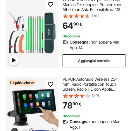
Manico Telescopico, Potatore per
Alberi con Asta Estensibile da 118 a
809,3 cm con Forbici, Lama Affilata
(301)
in Acciaio da 65 Mn per Potatura di
64
90
€
Rami Alti
Disponibile
Consegna:
non appena Ven.
Ago. 14
Aggiungi al carrello
VEVOR Autoradio Wireless 254
Liquidazione
mm, Radio Portatile con Touch
Screen, Radio HD con Apple
CarPlay e Android Auto, Schermo
(217)
CarPlay con Telecamere, Controllo
78
90
€
Vocale, Bluetooth, Navigazione GPS
Disponibile
Consegna:
non appena Mar.
Ago. 11