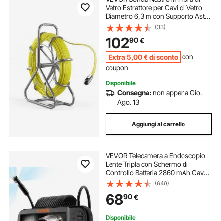
Vetro Estrattore per Cavi di Vetro
Diametro 6,3 m con Supporto Asta
per Cavi Lunghezza 100 m Non
(33)
Conduttivo, Tiracavi per Gestione di
102
90
€
Cablaggio 2 Testine di Ricambio
Extra
5
,00
€
di sconto
con
coupon
Disponibile
Consegna:
non appena Gio.
Ago. 13
Aggiungi al carrello
VEVOR Telecamera a Endoscopio
Lente Tripla con Schermo di
Controllo Batteria 2860 mAh Cavo
5m, Telecamera di Ispezione a
(649)
Endoscopio Obiettivo Rotante Lente
68
90
€
Sostituibile Risoluzione 1920x1080
Portatile
Disponibile