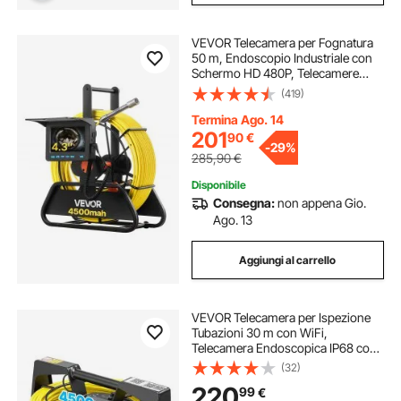
VEVOR Telecamera per Fognatura
50 m, Endoscopio Industriale con
Schermo HD 480P, Telecamere
Idrauliche a Serpente Impermeabili
(419)
IP68 con 6 LED e Scheda da 16 GB
per Tubi di Condotta Fognaria
Termina Ago. 14
201
90
€
-
29%
285,90
€
Disponibile
Consegna:
non appena Gio.
Ago. 13
Aggiungi al carrello
VEVOR Telecamera per Ispezione
Tubazioni 30 m con WiFi,
Telecamera Endoscopica IP68 con
12 Luci LED, Alimentazione CC,
(32)
Collegamento a Smartphone e
220
99
€
Tablet, per Ispezione di Fognature e