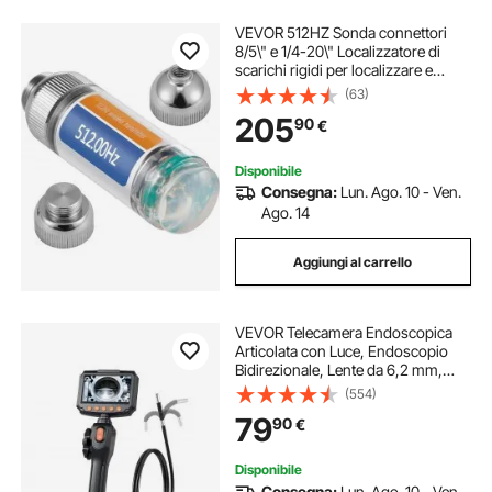
VEVOR 512HZ Sonda connettori
8/5\" e 1/4-20\" Localizzatore di
scarichi rigidi per localizzare e
rilevare piccole fognature e
(63)
condotte, Argento
205
90
€
Disponibile
Consegna:
Lun. Ago. 10 - Ven.
Ago. 14
Aggiungi al carrello
VEVOR Telecamera Endoscopica
Articolata con Luce, Endoscopio
Bidirezionale, Lente da 6,2 mm,
Schermo IPS da 4,3'', Zoom 8x,
(554)
Cavo Flessibile Impermeabile IP67,
79
90
€
per Ispezione Automobilistica e
Idraulica
Disponibile
Consegna:
Lun. Ago. 10 - Ven.