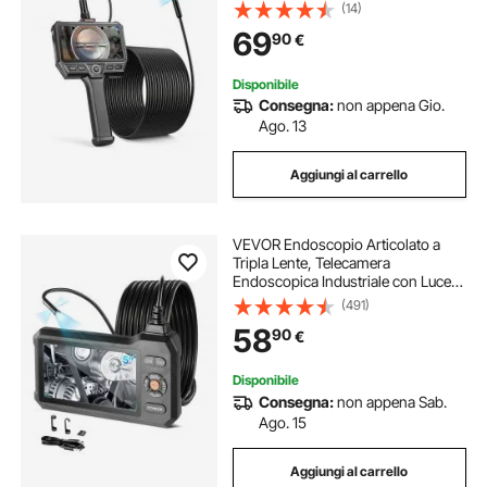
Schermo IPS HD da 5'', Zoom 8x,
(14)
Batteria da 5000 mAh, Cavo
69
90
€
Impermeabile IP67 da 10 m, per
Auto e Idraulica
Disponibile
Consegna:
non appena Gio.
Ago. 13
Aggiungi al carrello
VEVOR Endoscopio Articolato a
Tripla Lente, Telecamera
Endoscopica Industriale con Luce,
Schermo IPS HD da 5'', Zoom 8x,
(491)
Risoluzione 1280 x 720, Cavo
58
90
€
Impermeabile IP67 da 5 m, per Auto
e Idraulica
Disponibile
Consegna:
non appena Sab.
Ago. 15
Aggiungi al carrello