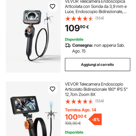
VEVOR Telecamera Endoscopica
Articolata con Sonda da 3,9 mm e
Luce, Endoscopio Bidirezionale,
Schermo IPS HD da 4,3'', Zoom 8x,
(554)
Cavo Flessibile da 1,5 m
109
90
€
Impermeabile IP67, per Settore Auto
e Idraulica
Disponibile
Consegna:
non appena Sab.
Ago. 15
Aggiungi al carrello
VEVOR Telecamera Endoscopio
Articolato Bidirezionale 180° IPS 5"
12,7cm Zoom 8X
(554)
Termina Ago. 14
100
90
€
-
8%
109,90
€
Disponibile