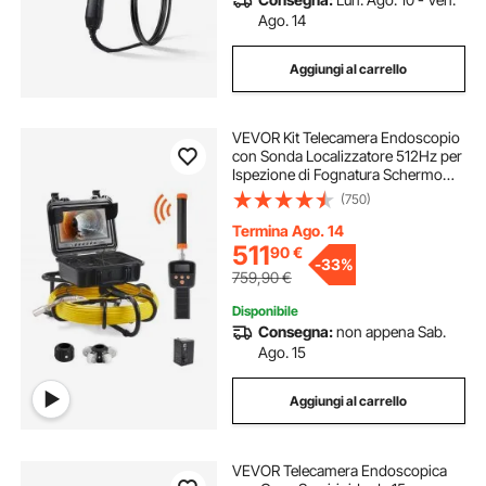
Ago. 14
Aggiungi al carrello
VEVOR Kit Telecamera Endoscopio
con Sonda Localizzatore 512Hz per
Ispezione di Fognatura Schermo
LCD Colorata 9 Pollici Cavo 50m,
(750)
Telecamera Ispezione Sonda
Portatile per Tubi Angolazione
Termina Ago. 14
Visiva 130°
511
90
€
-
33%
759,90
€
Disponibile
Consegna:
non appena Sab.
Ago. 15
Aggiungi al carrello
VEVOR Telecamera Endoscopica