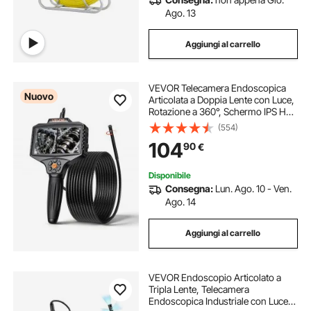
Ago. 13
Aggiungi al carrello
VEVOR Telecamera Endoscopica
Nuovo
Articolata a Doppia Lente con Luce,
Rotazione a 360°, Schermo IPS HD
da 5'', Funzione Schermo Diviso,
(554)
Zoom 8x, Cavo Impermeabile IP67
104
90
€
da 5 m, per Settore Auto e Idraulica
Disponibile
Consegna:
Lun. Ago. 10 - Ven.
Ago. 14
Aggiungi al carrello
VEVOR Endoscopio Articolato a
Tripla Lente, Telecamera
Endoscopica Industriale con Luce,