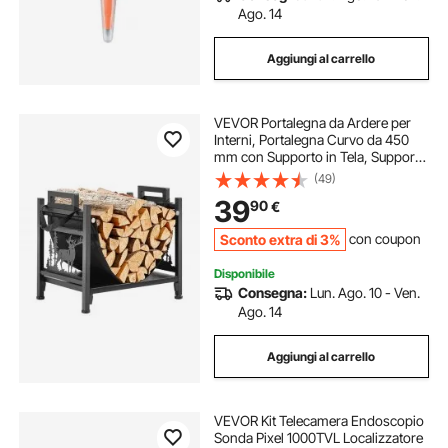
Ago. 14
Aggiungi al carrello
VEVOR Portalegna da Ardere per
Interni, Portalegna Curvo da 450
mm con Supporto in Tela, Supporto
per Legna con Capacità di Peso di
(49)
18,1 kg, in Acciaio Verniciato a
39
90
€
Polvere per Camino
Sconto extra di 3%
con coupon
Disponibile
Consegna:
Lun. Ago. 10 - Ven.
Ago. 14
Aggiungi al carrello
VEVOR Kit Telecamera Endoscopio
Sonda Pixel 1000TVL Localizzatore