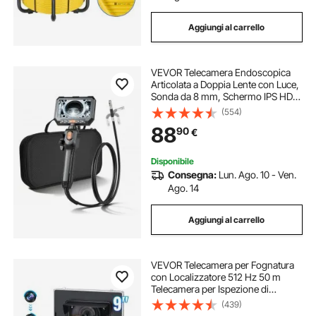
Aggiungi al carrello
VEVOR Telecamera Endoscopica
Articolata a Doppia Lente con Luce,
Sonda da 8 mm, Schermo IPS HD
da 5'', Funzione Schermo Diviso,
(554)
Zoom 8x, Cavo Impermeabile IP67
88
90
€
da 1,5 m, per Ispezione Auto e
Idraulica
Disponibile
Consegna:
Lun. Ago. 10 - Ven.
Ago. 14
Aggiungi al carrello
VEVOR Telecamera per Fognatura
con Localizzatore 512 Hz 50 m
Telecamera per Ispezione di
Scarichi da 228,6 mm con
(439)
Autolivellamento, Zoom 36X,