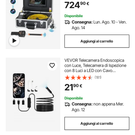
724
90
€
Telecamera Idraulica con Luci-12
LED, Scheda da 32 GB
Disponibile
Consegna:
Lun. Ago. 10 - Ven.
Ago. 14
Aggiungi al carrello
VEVOR Telecamera Endoscopica
con Luce, Telecamera di Ispezione
con 8 Luci a LED con Cavo
Semirigido da 5 m Boroscopio HD
(181)
1920P, con Zoom 2X, Impermeabile
21
90
€
IP67 per Auto, Cavo Idraulico
Disponibile
Consegna:
non appena Mer.
Ago. 12
Aggiungi al carrello