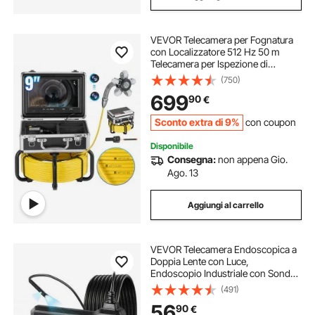
VEVOR Telecamera per Fognatura
con Localizzatore 512 Hz 50 m
Telecamera per Ispezione di
Scarichi Autolivellante con Schermo
(750)
HD 1080P 228,6 mm Zoom 36X,
699
90
€
Telecamera Idraulica a Serpente con
Luci-12 LED
Sconto extra di 9%
con coupon
Disponibile
Consegna:
non appena Gio.
Ago. 13
Aggiungi al carrello
VEVOR Telecamera Endoscopica a
Doppia Lente con Luce,
Endoscopio Industriale con Sonda
Sottile da 5,5 mm, Schermo IPS HD
(491)
da 5'', Zoom 8x, Cavo
56
90
€
Impermeabile IP67 da 5 m, per