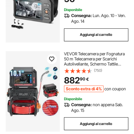
Ispezione Auto e Idraulica
Disponibile
Consegna:
Lun. Ago. 10 - Ven.
Ago. 14
Aggiungi al carrello
VEVOR Telecamera per Fognatura
50 m Telecamera per Scarichi
Autolivellante, Schermo Tattile
256,54 mm Trasmettitore 512 Hz e
(750)
Contatore di Distanza, Telecamera
882
90
€
Idraulica a Serpente IP67 con Luci-
12 LED
Sconto extra di 4%
con coupon
Disponibile
Consegna:
non appena Sab.
Ago. 15
Aggiungi al carrello