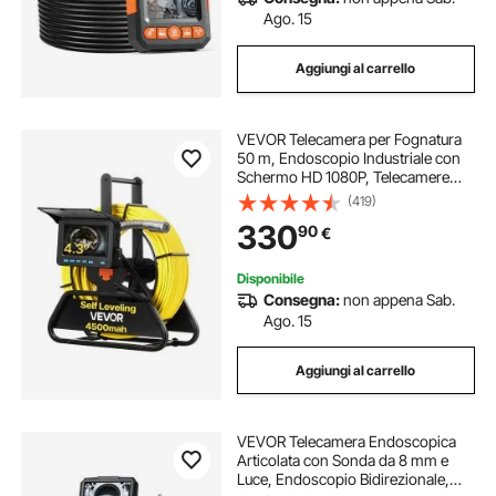
Ago. 15
Aggiungi al carrello
VEVOR Telecamera per Fognatura
50 m, Endoscopio Industriale con
Schermo HD 1080P, Telecamere
Idrauliche a Serpente Impermeabili
(419)
IP68 con 12 LED e Scheda da 16 GB
330
90
€
per Tubi di Condotta Fognaria
Disponibile
Consegna:
non appena Sab.
Ago. 15
Aggiungi al carrello
VEVOR Telecamera Endoscopica
Articolata con Sonda da 8 mm e
Luce, Endoscopio Bidirezionale,