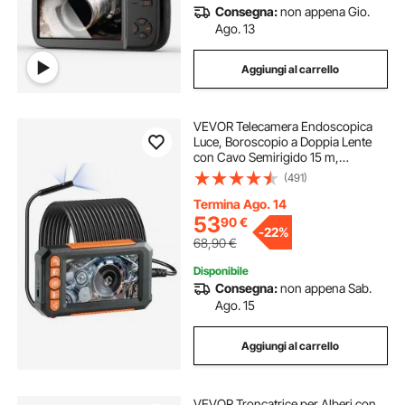
Consegna:
non appena Gio.
Ago. 13
Aggiungi al carrello
VEVOR Telecamera Endoscopica
Luce, Boroscopio a Doppia Lente
con Cavo Semirigido 15 m,
Schermo 109 mm 1080P Luci LED
(491)
Zoom 4X, Telecamera a Serpente
Impermeabile IP67, Idraulica
Termina Ago. 14
Telecamera Ispezione
53
90
€
-
22%
68,90
€
Disponibile
Consegna:
non appena Sab.
Ago. 15
Aggiungi al carrello
VEVOR Troncatrice per Alberi con