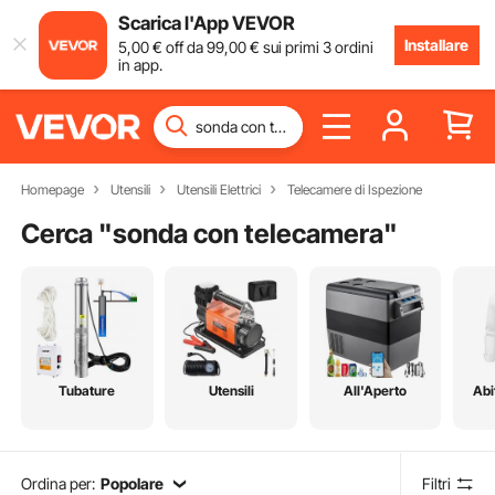
Scarica l'App VEVOR
Installare
5
,00
€
off da
99
,00
€
sui primi 3 ordini
in app.
Homepage
Utensili
Utensili Elettrici
Telecamere di Ispezione
Cerca "
sonda con telecamera
"
Tubature
Utensili
All'Aperto
Abi
Ordina per:
Popolare
Filtri