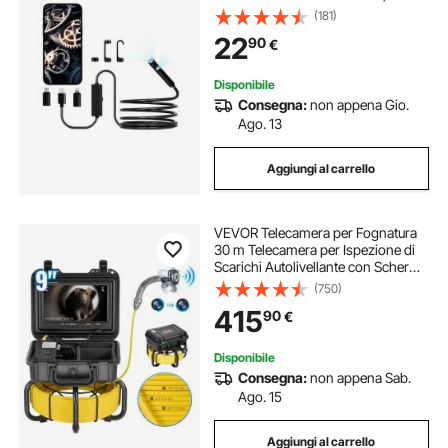
Boroscopio a Doppia Lente con
(181)
Zoom 2X, Cavo Serpente da 3 m
22
90
€
Impermeabile IP67 per Auto
Disponibile
Consegna:
non appena Gio.
Ago. 13
Aggiungi al carrello
VEVOR Telecamera per Fognatura
30 m Telecamera per Ispezione di
Scarichi Autolivellante con Schermo
HD 1080P 228,6 mm Zoom 36X,
(750)
Telecamera Idraulica Impermeabile
415
90
€
IP68 con Luci-12 LED, Scheda da 32
GB
Disponibile
Consegna:
non appena Sab.
Ago. 15
Aggiungi al carrello