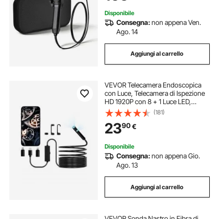
Auto Idraulica
Disponibile
Consegna:
non appena Ven.
Ago. 14
Aggiungi al carrello
VEVOR Telecamera Endoscopica
con Luce, Telecamera di Ispezione
HD 1920P con 8 + 1 Luce LED,
Boroscopio a Doppia Lente con
(181)
Zoom 2X, Cavo Serpente da 5 m
23
90
€
Impermeabile IP67 per Auto
Disponibile
Consegna:
non appena Gio.
Ago. 13
Aggiungi al carrello
VEVOR Sonda Nastro in Fibra di