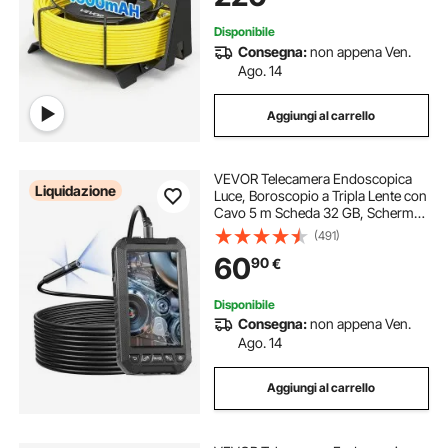
Scarichi, Giallo
Disponibile
Consegna:
non appena Ven.
Ago. 14
Aggiungi al carrello
VEVOR Telecamera Endoscopica
Liquidazione
Luce, Boroscopio a Tripla Lente con
Cavo 5 m Scheda 32 GB, Schermo
127 mm 1080P Luci LED,
(491)
Telecamera a Serpente
60
90
€
Impermeabile IP67, Idraulica
Telecamera per Ispezione
Disponibile
Consegna:
non appena Ven.
Ago. 14
Aggiungi al carrello