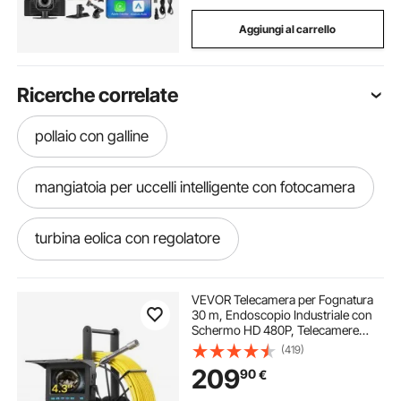
Aggiungi al carrello
Ricerche correlate
pollaio con galline
mangiatoia per uccelli intelligente con fotocamera
turbina eolica con regolatore
lampada con lente
muletto con cestello
VEVOR Telecamera per Fognatura
30 m, Endoscopio Industriale con
Schermo HD 480P, Telecamere
cassaforte per fucili con impronta
Idrauliche a Serpente Impermeabili
(419)
IP68 con 6 LED e Scheda da 16 GB
209
90
€
per Tubi di Condotta Fognaria
stufa con pellet
con ribaltabile