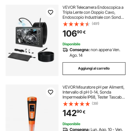
VEVOR Telecamera Endoscopica a
Tripla Lente con Doppio Cavo,
Endoscopio Industriale con Sonda
da 8 mm, Schermo IPS HD da 7'',
(491)
Zoom 8x, Cavo Impermeabile IP67,
106
90
€
per Ispezione Automobilistica e
Idraulica
Disponibile
Consegna:
non appena Ven.
Ago. 14
Aggiungi al carrello
VEVOR Misuratore pH per Alimenti,
Intervallo di pH 0-14, Sonda
Impermeabile IP68, Tester Tascabile
con Compensazione Temperatura e
(39)
Bustine di Polvere Calibrazione, per
142
90
€
Fermentazione Alimentare e Carni
Disponibile
Consegna:
Lun. Ago. 10 - Ven.