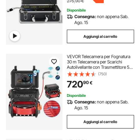
275,90
€
Disponibile
Consegna:
non appena Sab.
Ago. 15
Aggiungi al carrello
VEVOR Telecamera per Fognatura
30 m Telecamera per Scarichi
Autolivellante con Trasmettitore 512
Hz Contatore di Distanza, Schermo
(750)
da 228,6 mm Telecamera Idraulica
720
90
€
HD 1080P a Serpente con Luce-12
LED
Disponibile
Consegna:
non appena Sab.
Ago. 15
Aggiungi al carrello