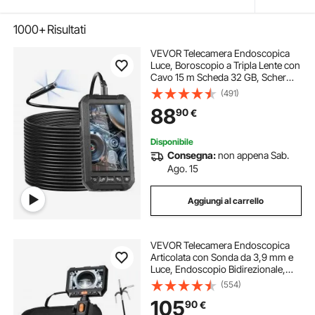
1000+
Risultati
VEVOR Telecamera Endoscopica
Luce, Boroscopio a Tripla Lente con
Cavo 15 m Scheda 32 GB, Schermo
127 mm 1080P Luci LED,
(491)
Telecamera a Serpente
88
90
€
Impermeabile IP67, Idraulica
Telecamera per Ispezione
Disponibile
Consegna:
non appena Sab.
Ago. 15
Aggiungi al carrello
VEVOR Telecamera Endoscopica
Articolata con Sonda da 3,9 mm e
Luce, Endoscopio Bidirezionale,
Schermo IPS HD da 5'', Zoom 8x,
(554)
Batteria da 5000 mAh, Cavo
105
90
€
Impermeabile IP67 da 1,5 m, per