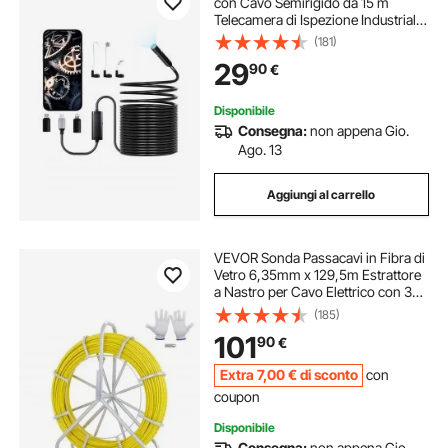
con Cavo Semirigido da 15 m
Telecamera di Ispezione Industriale,
Boroscopio HD 1920P, con Luce - 8
(181)
LED, Zoom 2X, Impermeabile IP67
29
90
€
per Auto, Cavo Idraulic
Disponibile
Consegna:
non appena Gio.
Ago. 13
Aggiungi al carrello
VEVOR Sonda Passacavi in Fibra di
Vetro 6,35mm x 129,5m Estrattore
a Nastro per Cavo Elettrico con 3
Teste di Trazione e Supporto in
(185)
Metallo Strumento di Installazione
101
90
€
del Cavo Elettrico in Fiberglass
Extra
7
,00
€
di sconto
con
coupon
Disponibile
Consegna:
non appena Gio.